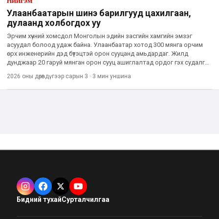
Нийгэм
Улаанбаатарын шинэ барилгууд цахилгаан,
дулаанд холбогдох уу
Эрчим хүчний хомсдол Монголын эдийн засгийн хамгийн эмзэг
асуудал болоод удаж байна. Улаанбаатар хотод 300 мянга орчим
өрх инженерийн дэд бүтэцтэй орон сууцанд амьдардаг. Жилд
дунджаар 20 гаруй мянган орон сууц ашиглалтад ордог гэх судалгаа
бий. Жилээс жилд хоорондоо зай багатай, шахуу шинэ хорооллу
2026 оны дөрөвдүгээр сарын 3
·
3 мин
уншина
Бидний тухай
Сурталчилгаа