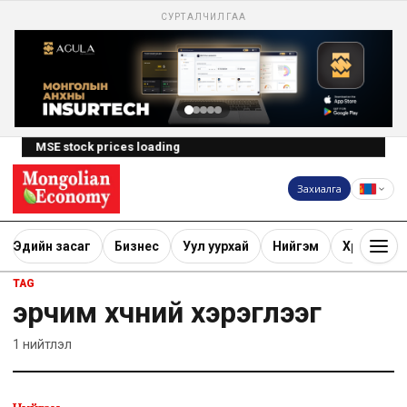
СУРТАЛЧИЛГАА
MSE stock prices loading
Захиалга
Эдийн засаг
Бизнес
Уул уурхай
Нийгэм
Хөрөнгө ору
TAG
эрчим хүчний хэрэглээг
1
нийтлэл