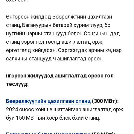
Өнгөрсөн жилүүдэд Бөөрөлжүүтийн цахилгаан
станц, Багануурын батарей хуримтлуур, бүс
нутгийн нарны станцууд болон Сонгинын дэд
станц зэрэг гол төслүүд ашиглалтад орж,
өргөтгөлүүд хийгдсэн.
Сэргээгдэх эрчим хүч, нар
салхины станцууд ч ашиглалтад орсон.
Өнгөрсөн жилүүдэд ашиглалтад орсон гол
төслүүд:
Бөөрөлжүүтийн цахилгаан станц
(300 МВт):
2024 оноос хойш үе шаттайгаар ашиглалтад орж
буй 150 МВт-ын хоёр блок бүхий станц.