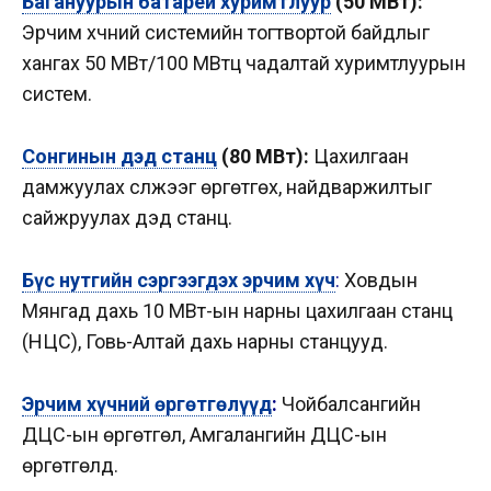
Багануурын батарей хуримтлуур
(50 МВт):
Эрчим хүчний системийн тогтвортой байдлыг
хангах 50 МВт/100 МВтц чадалтай хуримтлуурын
систем.
Сонгинын дэд станц
(80 МВт):
Цахилгаан
дамжуулах сүлжээг өргөтгөх, найдваржилтыг
сайжруулах дэд станц.
Бүс нутгийн сэргээгдэх эрчим хүч
:
Ховдын
Мянгад дахь 10 МВт-ын нарны цахилгаан станц
(НЦС), Говь-Алтай дахь нарны станцууд.
Эрчим хүчний өргөтгөлүүд
:
Чойбалсангийн
ДЦС-ын өргөтгөл, Амгалангийн ДЦС-ын
өргөтгөлүүд.