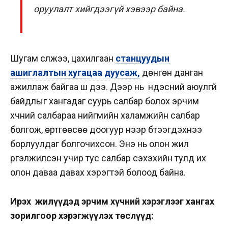
оруулалт хийгдээгүй хэвээр байна.
Шугам сүлжээ, цахилгаан
станцуудын
ашиглалтын хугацаа дуусаж,
дөнгөн данган
ажиллаж байгаа шүү дээ. Дээр нь үндэсний аюулгүй
байдлыг хангадаг суурь салбар болох эрчим
хүчний салбараа нийгмийн халамжийн салбар
болгож, өртгөөсөө доогуур үнээр бүтээгдэхүүнээ
борлуулдаг болгочихсон. Энэ нь олон жил
үргэлжилсэн учир тус салбар сэхэхийн тулд их
олон даваа давах хэрэгтэй болоод байна.
Ирэх жилүүдэд эрчим хүчний хэрэглээг хангах
зорилгоор хэрэгжүүлэх төслүүд: