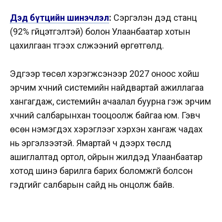
Дэд бүтцийн шинэчлэл
:
Сэргэлэн дэд станц
(92% гүйцэтгэлтэй) болон Улаанбаатар хотын
цахилгаан түгээх сүлжээний өргөтгөлүүд.
Эдгээр төсөл хэрэгжсэнээр 2027 оноос хойш
эрчим хүчний системийн найдвартай ажиллагаа
хангагдаж, системийн ачаалал буурна гэж эрчим
хүчний салбарынхан тооцоолж байгаа юм. Гэвч
өсөн нэмэгдэх хэрэглээг хэрхэн хангаж чадах
нь эргэлзээтэй. Ямартай ч дээрх төслүүд
ашиглалтад ортол, ойрын жилүүдэд Улаанбаатар
хотод шинэ барилга барих боломжгүй болсон
гэдгийг салбарын сайд нь онцолж байв.