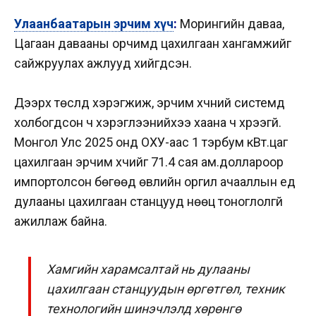
Улаанбаатарын эрчим хүч
:
Морингийн даваа,
Цагаан давааны орчимд цахилгаан хангамжийг
сайжруулах ажлууд хийгдсэн.
Дээрх төслүүд хэрэгжиж, эрчим хүчний системд
холбогдсон ч хэрэглээнийхээ хаана ч хүрээгүй.
Монгол Улс 2025 онд ОХУ-аас 1 тэрбум кВт.цаг
цахилгаан эрчим хүчийг 71.4 сая ам.доллароор
импортолсон бөгөөд өвлийн оргил ачааллын үед
дулааны цахилгаан станцууд нөөц тоноглолгүй
ажиллаж байна.
Хамгийн харамсалтай нь дулааны
цахилгаан станцуудын өргөтгөл, техник
технологийн шинэчлэлд хөрөнгө