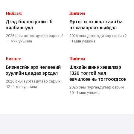
Нийгэм
Нийгэм
Дээд боловсролыг бүү
Өртөг өсөх шалтгаан ба
хялбаршуул
үнэ хазаарлах шийдэл
2026 оны долоодугаар сарын 2
2026 оны долоодугаар сарын 2
·
1 мин
уншина
·
1 мин
уншина
Бизнес
Нийгэм
Бизнесийн эрх чөлөөний
Шүлхийн шинэ хэвшлээр
хуулийн цаадах эрсдэл
1320 толгой мал
өвчилсөн нь тогтоогдсон
2026 оны зургаадугаар сарын
12
·
1 мин
уншина
2026 оны зургаадугаар сарын
10
·
1 мин
уншина