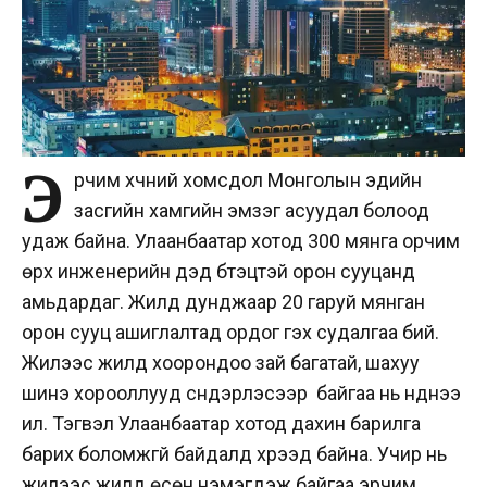
Э
рчим хүчний хомсдол Монголын эдийн
засгийн хамгийн эмзэг асуудал болоод
удаж байна. Улаанбаатар хотод 300 мянга орчим
өрх инженерийн дэд бүтэцтэй орон сууцанд
амьдардаг. Жилд дунджаар 20 гаруй мянган
орон сууц ашиглалтад ордог гэх судалгаа бий.
Жилээс жилд хоорондоо зай багатай, шахуу
шинэ хорооллууд сүндэрлэсээр байгаа нь нүднээ
ил. Тэгвэл Улаанбаатар хотод дахин барилга
барих боломжгүй байдалд хүрээд байна. Учир нь
жилээс жилд өсөн нэмэгдэж байгаа эрчим