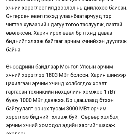
хүчний хэрэглээг үйлдвэрлэл нь дийлэхээ байсан.
Өнгөрсөн өвөл гэхэд улаанбаатарчууд тэр
чигтээ хуваарийн дагуу тогоо таслуулж, лаатай
өвөлжсөн. Харин ирэх өвөл бүр л хүнд даваа
биднийг хүлээж байгааг эрчим хүчнийхэн дуулгаж
байна.
Өнөөдрийн байдлаар Монгол Улсын эрчим
хүчний хэрэглээ 1803 МВт болсон. Харин шинээр
цахилгаан эрчим хүчинд холбогдох хүсэлт
гаргасан техникийн нөхцөлийн хэмжээ 1 гВт
буюу 1000 МВт давжээ. Бүр цаашлаад бүтээн
байгуулалт өрнөх тусам 3000 МВт орчим
хэрэглээ биднийг хүлээж буй. Өөрөөр хэлбэл,
эрчим хүчний хомсдол эдийн засгийг шахаж
эхэлсэн.