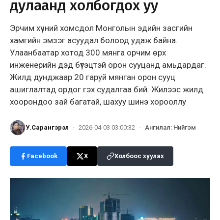
дулаанд холбогдох уу
Эрчим хүчний хомсдол Монголын эдийн засгийн
хамгийн эмзэг асуудал болоод удаж байна.
Улаанбаатар хотод 300 мянга орчим өрх
инженерийн дэд бүтэцтэй орон сууцанд амьдардаг.
Жилд дунджаар 20 гаруй мянган орон сууц
ашиглалтад ордог гэх судалгаа бий. Жилээс жилд
хоорондоо зай багатай, шахуу шинэ хорооллу
У.Сарангэрэл
·
2026-04-03 03:00:32
·
Ангилал
:
Нийгэм
Facebook
X
Холбоос хуулах