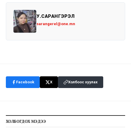
У.САРАНГЭРЭЛ
sarangerel@one.mn
Facebook
X
Холбоос хуулах
ХОЛБОГДОХ МЭДЭЭ