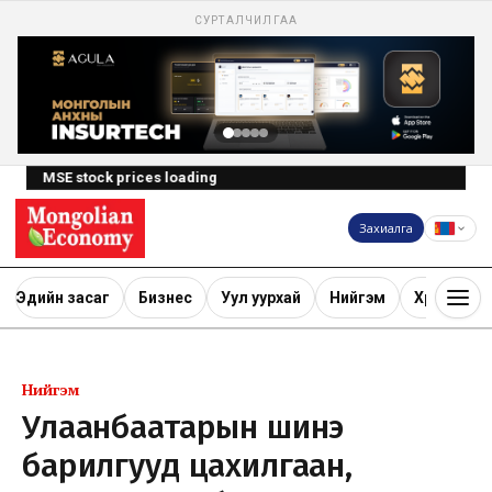
СУРТАЛЧИЛГАА
MSE stock prices loading
Захиалга
Эдийн засаг
Бизнес
Уул уурхай
Нийгэм
Хөрөнгө ору
Нийгэм
Улаанбаатарын шинэ
барилгууд цахилгаан,