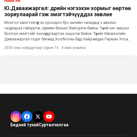
Нийгэм
Ю.Даваажаргал: Өдрийн нэгээхэн хормыг өөртөө
зориулаарай гэж эмэгтэйчүүддээ зөвлөе
Монгол эмэгтэйчүүд эх орондоо бус хилийн чанадад ч авьяас
чадвараа гайхуулж, хувийн бизнес байгуулж байна. Үүний нэг жишээ
болсон эмэгтэйг энэхүү дугаартаа онцолж байна. Түүнийг Юмжээгийн
Даваажаргал гэдэг бөгөөд Холбооны Бүгд Найрамдах Герман Улсад
ажиллаж, амьдардаг. Тэрбээр тус улсад хувийн эмнэл
2026 оны хоёрдугаар сарын 16
·
9 мин
уншина
Бидний тухай
Сурталчилгаа