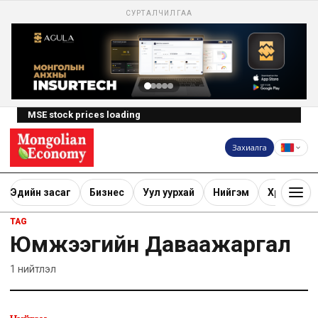
СУРТАЛЧИЛГАА
MSE stock prices loading
Захиалга
Эдийн засаг
Бизнес
Уул уурхай
Нийгэм
Хөрөнгө ору
TAG
Юмжээгийн Даваажаргал
1
нийтлэл