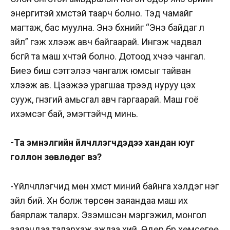
энергитэй хүмүүстэй таарч болно. Тэд чамайг
магтаж, бас муулна. Энэ бүхнийг “Энэ байдаг л
зүйл” гэж хүлээж авч байгаарай. Ингэж чадвал
бүсгүй та маш хүчтэй болно. Дотоод хүчээ чангал.
Биеэ биш сэтгэлээ чангалж юмсыг тайван
хүлээж ав. Цээжээ урагшаа түрээд нуруу цэх
сууж, гүнзгий амьсгал авч гаргаарай. Маш гоё
ихэмсэг бай, эмэгтэйчүүд минь.
-Та эмнэлгийн үйлчлүүлэгчдэдээ хандан юуг
голлон зөвлөдөг вэ?
-Үйлчлүүлэгчид мөн хүмүүст миний байнга хэлдэг нэг
зүйл бий. Хүн болж төрсөн заяандаа маш их
баярлаж таларх. Эзэмшсэн мэргэжил, монгол
заяандаа талархаж ажлаа хий. Өдөр бүр хөмсөгөө