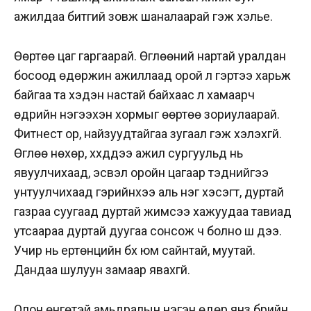
ажилдаа битгий зовж шаналаарай гэж хэлье.
Өөртөө цаг гаргаарай. Өглөөний нартай уралдан
босоод өдөржин ажиллаад орой л гэртээ харьж
байгаа та хэдэн настай байхаас үл хамаарч
өдрийн нэгээхэн хормыг өөртөө зориулаарай.
Фитнест ор, найзуудтайгаа зугаал гэж хэлэхгүй.
Өглөө нөхөр, хүүхдүүдээ ажил сургуульд нь
явуулчихаад, эсвэл оройн цагаар тэднийгээ
унтуулчихаад гэрийнхээ аль нэг хэсэгт, дуртай
газраа суугаад дуртай жимсээ хажуудаа тавиад
утсаараа дуртай дуугаа сонсож ч болно шүү дээ.
Учир нь ертөнцийн бүх юм сайнтай, муутай.
Дандаа шулуун замаар явахгүй.
Олон өнгөтэй амьдралын нэгэн өдөр янз бүрийн