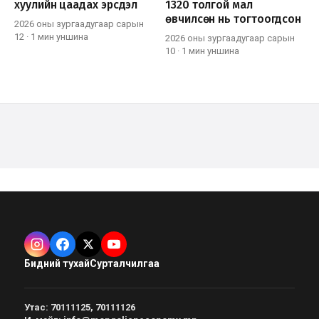
хуулийн цаадах эрсдэл
1320 толгой мал
өвчилсөн нь тогтоогдсон
2026 оны зургаадугаар сарын
12
·
1 мин
уншина
2026 оны зургаадугаар сарын
10
·
1 мин
уншина
Бидний тухай
Сурталчилгаа
Утас
:
70111125, 70111126