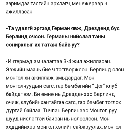
заримдаа тасгийн эрхлэгч, менежерээр ч
ажилласан.
-Та удалгүй эргээд Герман явж, Дрезденд бус
Берлинд очсон. Германы нийслэл таны
сонирхлыг их татаж байв уу?
-Интермэд эмнэлэгтээ 3-4 жил ажилласан.
Ээжийн маань бие ч тогтворжсон. Берлинд олон
монгол хүн ажиллаж, амьдардаг. Мөн
монголчуудын сагс, гар бөмбөгийн “Цог” клуб
байдаг юм. Би өмнө нь Дрезденээс Берлинд
очиж, клубийнхантайгаа сагс, гар бөмбөг тоглох
дуртай байлаа. Түүнчлэн Берлинээс Монгол руу
шууд нислэгтэй байсан нь нөлөөлсөн. Мөн
хүүхдүүдийнхээ монгол хэлийг сайжруулах, монгол