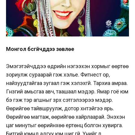
Монгол бүсгүйчүүддээ зөвлөе
Эмэгэтэйчүүддээ өдрийн нэгээхэн хормыг өөртөө
зориулж сураарай гэж хэлье. Фитнест ор,
найзуудтайгаа зугаал гэж хэлэхгүй. Тархиа амраа.
Гүнзгий амьсгаа авч, таашаал мэдэр. Ямар гоё юм
бэ гэж тэр агшныг зүрх сэтгэлээрээ мэдэр.
Өөрийгөө тайвшруулж, дотор хүнтэйгээ ярь.
Өөрийгөө магтаж, өөрийгөө хайрлаарай. Энэхэн
цаг минутыг өөрийнхөө ертөнц болгон хувирга.
Битгий юмнд адгуу юм шиг гүй. Үүнийг л