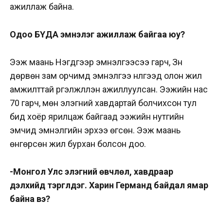
ажиллаж байна.
Одоо БҮДА эмнэлэг ажиллаж байгаа юу?
Ээж маань Нэгдүгээр эмнэлгээсээ гарч, Зүүн
дөрвөн зам орчимд эмнэлгээ нүүлгээд олон жил
амжилттай үргэлжлүүлэн ажиллуулсан. Ээжийн нас
70 гарч, мөн элэгний хавдартай болчихсон тул
бид хоёр ярилцаж байгаад ээжийн нутгийн
эмчид эмнэлгийн эрхээ өгсөн. Ээж маань
өнгөрсөн жил бурхан болсон доо.
-Монгол Улс элэгний өвчлөл, хавдраар
дэлхийд тэргүүлдэг. Харин Германд байдал ямар
байна вэ?