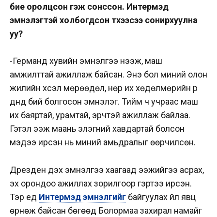
бие оролцсон гэж сонссон. Интермэд
эмнэлэгтэй холбогдсон түүхээсээ сонирхуулна
уу?
-Германд хувийн эмнэлгээ нээж, маш
амжилттай ажиллаж байсан. Энэ бол миний олон
жилийн хүсэл мөрөөдөл, нөр их хөдөлмөрийн үр
дүнд бий болгосон эмнэлэг. Тийм ч учраас маш
их баяртай, урамтай, эрчтэй ажиллаж байлаа.
Гэтэл ээж маань элэгний хавдартай болсон
мэдээ ирсэн нь миний амьдралыг өөрчилсөн.
Дрезден дэх эмнэлгээ хаагаад ээжийгээ асрах,
эх орондоо ажиллах зорилгоор гэртээ ирсэн.
Тэр үед
Интермэд эмнэлгийг
байгуулах үйл явц
өрнөж байсан бөгөөд Болормаа захирал намайг