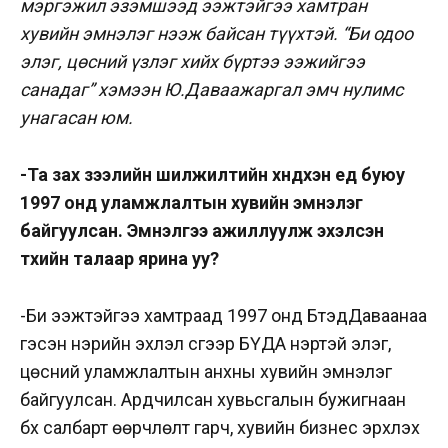
мэргэжил эзэмшээд ээжтэйгээ хамтран
хувийн эмнэлэг нээж байсан түүхтэй. “Би одоо
элэг, цөсний үзлэг хийх бүртээ ээжийгээ
санадаг” хэмээн Ю.Даваажаргал эмч нулимс
унагасан юм.
-Та зах зээлийн шилжилтийн хүндхэн үед буюу
1997 онд уламжлалтын хувийн эмнэлэг
байгуулсан. Эмнэлгээ ажиллуулж эхэлсэн
түүхийн талаар ярина уу?
-Би ээжтэйгээ хамтраад 1997 онд БүтэдДаваанаа
гэсэн нэрийн эхлэл үсгээр БҮДА нэртэй элэг,
цөсний уламжлалтын анхны хувийн эмнэлэг
байгуулсан. Ардчилсан хувьсгалын бужигнаан
бүх салбарт өөрчлөлт гарч, хувийн бизнес эрхлэх