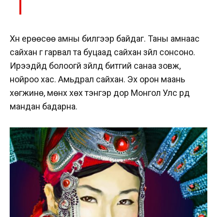
Хүн ерөөсөө амны билгээр байдаг. Таны амнаас
сайхан үг гарвал та буцаад сайхан зүйл сонсоно.
Ирээдүйд болоогүй зүйлд битгий санаа зовж,
нойроо хас. Амьдрал сайхан. Эх орон маань
хөгжинө, мөнх хөх тэнгэр дор Монгол Улс үүрд
мандан бадарна.