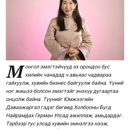
М
онгол эмэгтэйчүүд эх орондоо бус
хилийн чанадад ч авьяас чадвараа
гайхуулж, хувийн бизнес байгуулж байна. Үүний
нэг жишээ болсон эмэгтэйг энэхүү дугаартаа
онцолж байна. Түүнийг Юмжээгийн
Даваажаргал гэдэг бөгөөд Холбооны Бүгд
Найрамдах Герман Улсад ажиллаж, амьдардаг.
Тэрбээр тус улсад хувийн эмнэлгээ нээж,