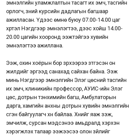
эмнэлгийн уламжлалтын тасагт их эмч, тасгийн
орлогч, зүүний курсийн дадлагын багшаар
ажилласан. Үдээс өмнө буюу 07.00-14.00 цаг
хүртэл Нэгдүгээр эмнэлэгтээ, үдээс хойш 14.00-
20.00 цагийн хооронд ээжтэйгээ хувийн
эмнэлэгтээ ажиллана.
Ээж, охин хоёрын бор зүрхээрээ зүтгэсэн он
жилүүдийг эргээд санахад сайхан байна. Ээж
минь Нэгдүгээр эмнэлгийн Элэг цөсний тасгийн
их эмч, клиникийн профессор, АУИС-ийн Элэг
цөс, дотрын тэнхимийн багш, Амбулаторын
дарга, хамгийн анхны дотрын хувийн эмнэлгийн
үүсгэн байгуулагч хүн байлаа. Хүнийг яаж үзэж,
эмчилж, сурсан мэдсэнээ амьдралд хэрхэн
хэрэгжүүлэх талаар ээжээсээ олон зүйлийг