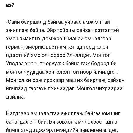
вэ?
-Сайн байршилд байгаа учраас амжилттай
ажиллаж байна. Ойр тойрны сайхан сэтгэлтэй
хүмүүс намайг их дэмжсэн. Манай эмнэлгээр
герман, америк, вьетнам, хятад гээд олон
үндэстний хүмүүс олноороо үйлчлүүлдэг. Монгол
Улсдаа хөрөнгө оруулж байна гэж бодоод би
монголчууддаа хөнгөлөлттэй үнээр үйлчилдэг.
Монгол хүн орж ирэхээр маш их баярлаж, сайхан
үйлчлээд гаргахыг хичээдэг. Монгол чихрээрээ
дайлна.
Нэгдүгээр эмнэлэгтээ ажиллаж байгаа юм шиг
санагдах үе ч бий. Би зөвхөн эмчлэхээс гадна
үйлчлүүлэгчдэдээ эрүүл мэндийн зөвлөгөө өгдөг.