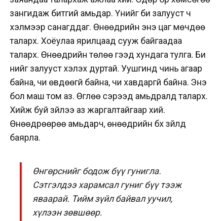
зангидаж битгий амьдар. Үүнийг би залууст ч
хэлмээр санагддаг. Өнөөдрийн энэ цаг мөчдөө
таларх. Хоёулаа ярилцаад сууж байгаадаа
таларх. Өнөөдрийн төлөө гээд хундага тулга. Би
үүнийг залууст хэлэх дуртай. Уушгинд чинь агаар
байна, чи өвдөөгүй байна, чи хавдаргүй байна. Энэ
бол маш том аз. Өглөө сэрээд амьдралд таларх.
Хийж буй зүйлээ аз жаргалтайгаар хий.
Өнөөдрөөрөө амьдарч, өнөөдрийн бүх зүйлд
баярла.
Өнгөрснийг бодож бүү гунигла.
Сэтгэлдээ харамсал гуниг бүү тээж
яваарай. Тийм зүйл байвал уучил,
хүлээн зөвшөөр.