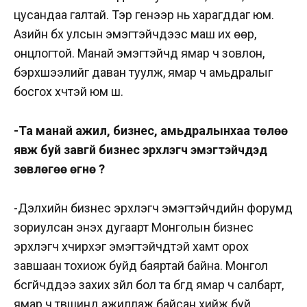
цусандаа галтай. Тэр генээр нь харагддаг юм.
Азийн бүх улсын эмэгтэйчүүдээс маш их өөр,
онцлогтой. Манай эмэгтэйчүүд ямар ч зовлон,
бэрхшээлийг даван туулж, ямар ч амьдралыг
босгох хүчтэй юм шүү.
-Та манай ажил, бизнес, амьдралынхаа төлөө
явж буй завгүй бизнес эрхлэгч эмэгтэйчүүдэд
зөвлөгөө өгнө үү?
-Дэлхийн бизнес эрхлэгч эмэгтэйчүүдийн форумд
зориулсан энэхүү дугаарт Монголын бизнес
эрхлэгч хүчирхэг эмэгтэйчүүдтэй хамт орох
завшаан тохиож буйд баяртай байна. Монгол
бүсгүйчүүддээ захих зүйл бол та бүгд ямар ч салбарт,
ямар ч түвшинд ажиллаж байсан хийж буй