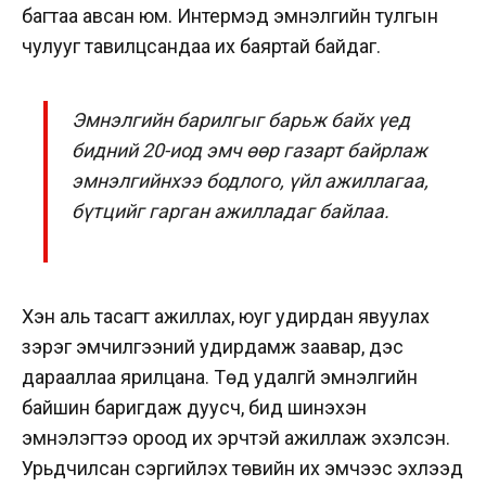
багтаа авсан юм. Интермэд эмнэлгийн тулгын
чулууг тавилцсандаа их баяртай байдаг.
Эмнэлгийн барилгыг барьж байх үед
бидний 20-иод эмч өөр газарт байрлаж
эмнэлгийнхээ бодлого, үйл ажиллагаа,
бүтцийг гарган ажилладаг байлаа.
Хэн аль тасагт ажиллах, юуг удирдан явуулах
зэрэг эмчилгээний удирдамж заавар, дэс
дарааллаа ярилцана.
Төд удалгүй эмнэлгийн
байшин баригдаж дуусч, бид шинэхэн
эмнэлэгтээ ороод их эрчтэй ажиллаж эхэлсэн.
Урьдчилсан сэргийлэх төвийн их эмчээс эхлээд