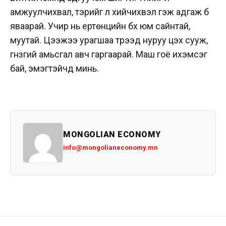
амжуулчихвал, тэрийг л хийчихвэл гэж адгаж бүү
яваарай. Учир нь ертөнцийн бүх юм сайнтай,
муутай. Цээжээ урагшаа түрээд нуруу цэх сууж,
гүнзгий амьсгал авч гаргаарай. Маш гоё ихэмсэг
бай, эмэгтэйчүүд минь.
MONGOLIAN ECONOMY
info@mongolianeconomy.mn