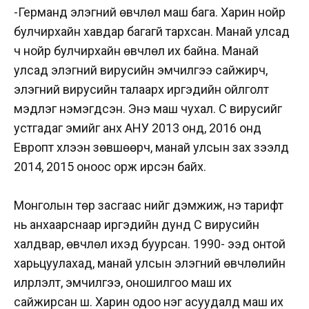
-Германд элэгний өвчлөл маш бага. Харин нойр
булчирхайн хавдар багагүй тархсан. Манай улсад
ч нойр булчирхайн өвчлөл их байна. Манай
улсад элэгний вирусийн эмчилгээ сайжирч,
элэгний вирусийн талаарх иргэдийн ойлголт
мэдлэг нэмэгдсэн. Энэ маш чухал. С вирусийг
устгадаг эмийг анх АНУ 2013 онд, 2016 онд
Европт хүлээн зөвшөөрч, манай улсын зах зээлд
2014, 2015 оноос орж ирсэн байх.
Монголын төр засгаас үүнийг дэмжиж, үнэ тарифт
нь анхаарснаар иргэдийн дунд С вирусийн
халдвар, өвчлөл ихэд буурсан. 1990- ээд онтой
харьцуулахад, манай улсын элэгний өвчлөлийн
илрүүлэлт, эмчилгээ, оношилгоо маш их
сайжирсан шүү. Харин одоо нэг асуудалд маш их