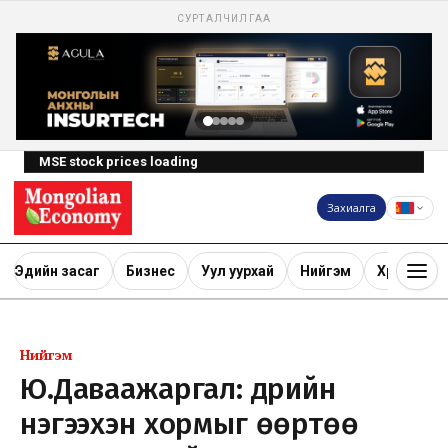
СУРТАЛЧИЛГАА
MSE stock prices loading
Захиалга
Эдийн засаг
Бизнес
Уул уурхай
Нийгэм
Хөрөнгө ору
Нийгэм
Ю.Даваажаргал: Өдрийн
нэгээхэн хормыг өөртөө