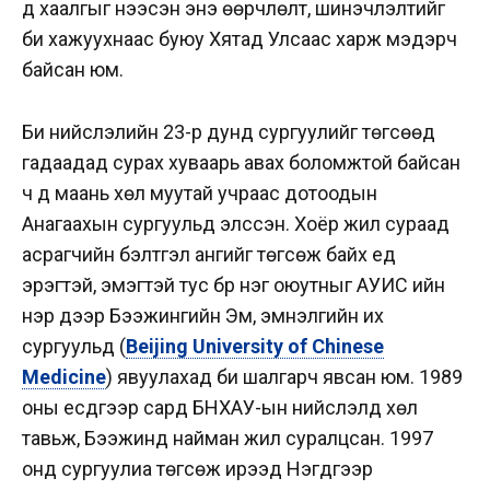
үүд хаалгыг нээсэн энэ өөрчлөлт, шинэчлэлтийг
би хажуухнаас буюу Хятад Улсаас харж мэдэрч
байсан юм.
Би нийслэлийн 23-р дунд сургуулийг төгсөөд
гадаадад сурах хуваарь авах боломжтой байсан
ч дүү маань хөл муутай учраас дотоодын
Анагаахын сургуульд элссэн. Хоёр жил сураад
асрагчийн бэлтгэл ангийг төгсөж байх үед
эрэгтэй, эмэгтэй тус бүр нэг оюутныг АУИС ийн
нэр дээр Бээжингийн Эм, эмнэлгийн их
сургуульд (
Beijing University of Chinese
Medicine
) явуулахад би шалгарч явсан юм. 1989
оны есдүгээр сард БНХАУ-ын нийслэлд хөл
тавьж, Бээжинд найман жил суралцсан. 1997
онд сургуулиа төгсөж ирээд Нэгдүгээр