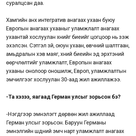
суралцсан даа.
Хамгийн анх интегратив анагаах ухаан буюу
Европын анагаах ухааныг уламжлалт анагаах
ухаантай хослуулан хүнийг биеийг цогцоор нь үзэж
эхэлсэн. Сэтгэл зүй, оюун ухаан, өвчний шалтгаан,
амьдралын хэв маяг, хүний биеийн эд эрхтэний
өөрчлөлтийг уламжлалт, Европын анагаах
ухааны онолоор оношилж, Европ, уламжлалтын
эмчилгээг хослуулан 30-аад жил ажиллажээ.
-Та хэзээ, яагаад Герман улсыг зорьсон бэ?
-Нэгдүгээр эмнэлэгт дөрвөн жил ажиллаад
Герман улсыг зорьсон. Баруун Германы
эмнэлгийн шүдний эмч нарт уламжлалт анагаах