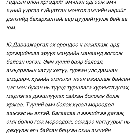
гаднын олон иргэдийг эмчлэн эдгээж эмч
хүний үүргээ гүйцэтгэн монгол эмчийн нэрийг
дэлхийд бахархалтайгаар цуурайтуулж байгаа
юм.
Ю.Даваажаргал эх орондоо ч ажиллаж, ард
иргэдийнхээ эрүүл мэндийн манаанд зогсож
байсан нэгэн. Эмч хүний баяр баясал,
амьдралын хатуу хөтүү, гурван улс дамнан
амьдарч, хувийн эмнэлэг нээн ажиллаж байсан
цаг мөч бүхэн нь түүнд туршлага хуримтлуулах,
мэдлэгээ дээшлүүлэх сайхан боломж болж
иржээ. Түүний эмч болох хүсэл мөрөөдөл
ээжээс нь эхтэй. Багаасаа л ээжийгээ дагаж,
эмч болно гэж мөрөөдөж, ээждээ чагнуурыг нь
дөхүүлж өгч байсан бяцхан охин эмчийн