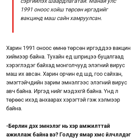
сэргийлэх шаардлагатай. Манай улс
1991 оноос хойш төрсөн иргэдийг
вакцинд маш сайн хамруулсан.
Харин 1991 оноос өмнө төрсөн иргэддээ вакцин
хиймээр байна. Тухайн үед шприцээ буцалгаад
хэрэглэдэг байхад монголчууд элэгний вирус
маш их авсан. Харин орчин үед шүд, гоо сайхан,
эмэгтэйчүүдийн зарим эмнэлгээс элэгний вирус
авч байна. Иргэд үүнийг мэдэхгүй байна. Үүнд л
төрөөс ихэд анхаарах хэрэгтэй гэж хэлмээр
байна.
-Берлин дэх эмнэлэг нь хэр амжилттай
ажиллаж байна вэ? Голдуу ямар хүмүүс үйлчлүүлдэг