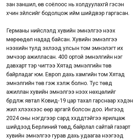
зан заншил, өв соёлоос нь холдуулахгүй гэсэн
хүчин зүйлсийг бодолцож ийм шийдвэр гаргасан.
Германы нийслэлд хувийн эмнэлгээ нээх
мөрөөдөл надад байсан. Хувийн эмнэлгээ
нээхийн тулд эхлээд улсын том эмнэлэгт их
эмчээр ажилласан. 400 ортой эмнэлгийн нэг
давхарт тэр чигтээ Хятад эмнэлгийн төв
байрладаг юм. Европ дахь хамгийн том Хятад
эмнэлгийн төв гэж хэлж болно. Тус төвд
ажиллан хувийн эмнэлгээ нээх нөхцөлийг
бүрдүүлж явтал Ковид-19 цар тахал гарснаар хэдэн
жил хүлээхээс өөр аргагүй болсон доо. Ингээд
2024 оны нэгдүгээр сард хүүхдүүдтэйгээ ярилцаж
шийдээд Берлиний төвд, байрлал сайтай газарт
хувийн эмнэлгээ гурав дахь удаагаа нээгээд