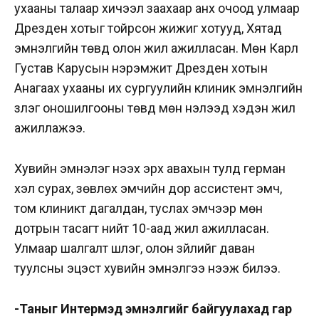
ухааны талаар хичээл заахаар анх очоод улмаар
Дрезден хотыг тойрсон жижиг хотууд, Хятад
эмнэлгийн төвд олон жил ажилласан. Мөн Карл
Густав Карусын нэрэмжит Дрезден хотын
Анагаах ухааны их сургуулийн клиник эмнэлгийн
үзлэг оношилгооны төвд мөн нэлээд хэдэн жил
ажиллажээ.
Хувийн эмнэлэг нээх эрх авахын тулд герман
хэл сурах, зөвлөх эмчийн дор ассистент эмч,
том клиникт дагалдан, туслах эмчээр мөн
дотрын тасагт нийт 10-аад жил ажилласан.
Улмаар шалгалт шүүлэг, олон зүйлийг даван
туулсны эцэст хувийн эмнэлгээ нээж билээ.
-Таныг Интермэд эмнэлгийг байгуулахад гар