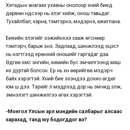
Хятадын анагаах ухааны онолоор хүний биед
дөрвөн үндсээр нь үзлэг хийж, онош тавьдаг.
Тухайлбал, харна, тэмтэрнэ, мэдэрнэ, ажиглана.
Биеийн үзлэгийг ээжийнхээ зааж өгснөөр
тэмтэрч, барьж үзнэ. Задлаад, шинжлээд эцэст
нь нэгтгээд ерөнхий оношийг гаргадаг даа.
Өдгөө хүмүүс энгийн, химийн бус эмчилгээнд маш
их дуртай болсон. Ер нь хүн өөрийгөө мэдэрч
байх хэрэгтэй. Хүний бие эзэндээ дохио өгдөг
юм шүү дээ. Тэрийг л мэдрээд дор нь эмчид үзүүлж,
эмнэлэгт шинжилгээ өгөх хэрэгтэй.
-Монгол Улсын эрүүл мэндийн салбарыг алсаас
харахад, танд юу бодогддог вэ?