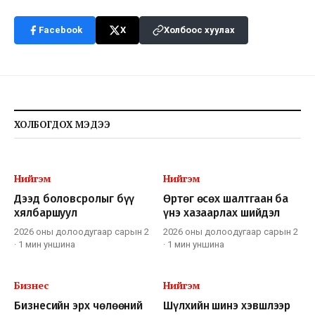
Facebook
X
Холбоос хуулах
ХОЛБОГДОХ МЭДЭЭ
Нийгэм
Нийгэм
Дээд боловсролыг бүү
Өртөг өсөх шалтгаан ба
хялбаршуул
үнэ хазаарлах шийдэл
2026 оны долоодугаар сарын 2
2026 оны долоодугаар сарын 2
·
1 мин
уншина
·
1 мин
уншина
Бизнес
Нийгэм
Бизнесийн эрх чөлөөний
Шүлхийн шинэ хэвшлээр