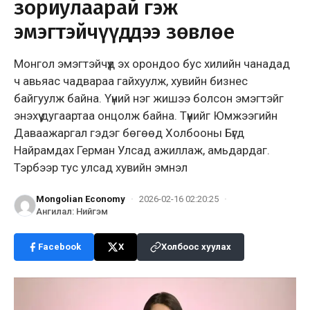
зориулаарай гэж
эмэгтэйчүүддээ зөвлөе
Монгол эмэгтэйчүүд эх орондоо бус хилийн чанадад
ч авьяас чадвараа гайхуулж, хувийн бизнес
байгуулж байна. Үүний нэг жишээ болсон эмэгтэйг
энэхүү дугаартаа онцолж байна. Түүнийг Юмжээгийн
Даваажаргал гэдэг бөгөөд Холбооны Бүгд
Найрамдах Герман Улсад ажиллаж, амьдардаг.
Тэрбээр тус улсад хувийн эмнэл
Mongolian Economy
·
2026-02-16 02:20:25
·
Ангилал
:
Нийгэм
Facebook
X
Холбоос хуулах