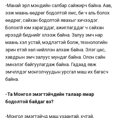
-Манай эрүүл мэндийн салбар сайжирч байна. Аав,
ээж маань өөдрөг бодолтой хүмүүс, би ч аль болох
өөдрөг, сайхан бодолтой явахыг хичээдэг.
Болохгүй юм харагддаг, ажиглагддаг ч сайхан
ирээдүй биднийг хүлээж байна. Залуу эмч нар
маань хэл устай, мэдлэгтэй болж, технологийн
эрин үетэй хөл нийлүүлэн алхаж байна. Элэг цөс,
хавдрын эмч залуус мундаг байна. Олон сайн
эмнэлэг байгуулагдаж байна. Гадаад явж
эмчлүүлдэг монголчуудын урсгал маш их багасч
байна.
-Та Монгол эмэгтэйчүүдийн талаар ямар
бодолтой байдаг вэ?
-Монгол эмэгтэйчүүд маш ухаантай, хүчтэй,