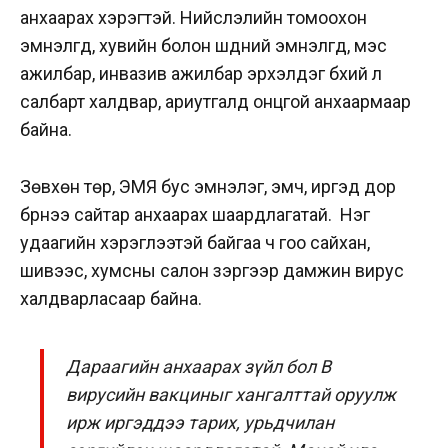
анхаарах хэрэгтэй. Нийслэлийн томоохон
эмнэлгүүд, хувийн болон шүдний эмнэлгүүд, мэс
ажилбар, инвазив ажилбар эрхэлдэг бүхий л
салбарт халдвар, ариутгалд онцгой анхаармаар
байна.
Зөвхөн төр, ЭМЯ бус эмнэлэг, эмч, иргэд дор
бүрнээ сайтар анхаарах шаардлагатай.
Нэг
удаагийн хэрэглээтэй байгаа ч гоо сайхан,
шивээс, хумсны салон зэргээр дамжин вирус
халдварласаар байна.
Дараагийн анхаарах зүйл бол В
вирусийн вакциныг хангалттай оруулж
ирж иргэддээ тарих, урьдчилан