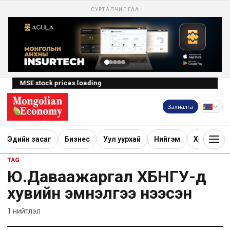
СУРТАЛЧИЛГАА
MSE stock prices loading
Захиалга
Эдийн засаг
Бизнес
Уул уурхай
Нийгэм
Хөрөнгө ору
TAG
Ю.Даваажаргал ХБНГУ-д
хувийн эмнэлгээ нээсэн
1
нийтлэл