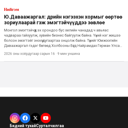
Нийгэм
Ю.Даваажаргал: Өдрийн нэгээхэн хормыг өөртөө
зориулаарай гэж эмэгтэйчүүддээ зөвлөе
Монгол эмэгтэйчүүд эх орондоо бус хилийн чанадад ч авьяас
чадвараа гайхуулж, хувийн бизнес байгуулж байна. Үүний нэг жишээ
болсон эмэгтэйг энэхүү дугаартаа онцолж байна. Түүнийг Юмжээгийн
Даваажаргал гэдэг бөгөөд Холбооны Бүгд Найрамдах Герман Улсад
ажиллаж, амьдардаг. Тэрбээр тус улсад хувийн эмнэл
2026 оны хоёрдугаар сарын 16
·
9 мин
уншина
Бидний тухай
Сурталчилгаа