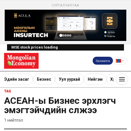
СУРТАЛЧИЛГАА
MSE stock prices loading
Захиалга
Эдийн засаг
Бизнес
Уул уурхай
Нийгэм
Хөрөнгө ору
TAG
AСEAН-ы Бизнес эрхлэгч
эмэгтэйчүүдийн сүлжээ
1
нийтлэл