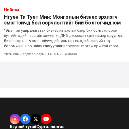
Нийгэм
Нгуен Ти Тует Мин: Монголын бизнес эрхлэгч
эмэгтэйчүүд бол өөрчлөлтийг бий болгогчид юм
“Эмэгтэй удирдлагатай бизнес нь ажлын байр бий болгож, орон
нутгийн эдийн засгийг хөгжүүлж, ДНБ-д ихээхэн хувь нэмэр оруулдаг.
Бизнес эрхлэгч эмэгтэйчүүдийг дэмжих нь эдийн засгийн нөөц
боломжийн цоо шинэ хөдөлгүүрийг илрүүлэн гаргаж ирж буй хэрэг
юм” гэж WeLead байгууллагын үүсгэн байгуулагч, захир
2026 оны нэгдүгээр сарын 14
·
5 мин
уншина
Бидний тухай
Сурталчилгаа