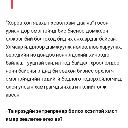
“Хэрэв хол явахыг хүсвэл хамтдаа яв” гэсэн
уриан дор эмэгтэйчүүд бие биенээ дэмжсэн
сүлжээг бий болгоход бид их анхаардаг байсан.
Улмаар үйлдлээр дамжуулж нөлөөллөө харуулах,
өөрсдийн үнэ цэндээ үнэнч үлдэхийг хичээдэг
байлаа. Тууштай зан, ил тод байдал, хүрээлэлдээ
үнэнч байсны үр дүнд би зөвхөн бизнес эрхлэгч
эмэгтэйчүүдийн төдийгүй бодлого тодорхойлогчид,
олон улсын хамтрагчдынхаа итгэлийг олж
авсан.
-Та ирээдүйн энтрепренер болох хүсэлтэй хүмүүст
ямар зөвлөгөө өгөх вэ?