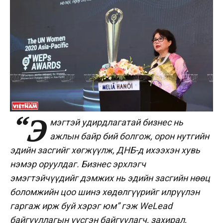
“Э
мэгтэй удирдлагатай бизнес нь
ажлын байр бий болгож, орон нутгийн
эдийн засгийг хөгжүүлж, ДНБ-д ихээхэн хувь
нэмэр оруулдаг. Бизнес эрхлэгч
эмэгтэйчүүдийг дэмжих нь эдийн засгийн нөөц
боломжийн цоо шинэ хөдөлгүүрийг илрүүлэн
гаргаж ирж буй хэрэг юм” гэж WeLead
байгууллагын үүсгэн байгуулагч, захирал,