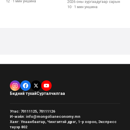
12
·
1 мин
уншина
2026 оны зургаадугаар сарын
10
·
1 мин
уншина
Бидний тухай
Сурталчилгаа
Утас
:
70111125, 70111126
И-мэйл
:
info@mongolianeconomy.mn
Хаяг
:
Улаанбаатар, Чингэлтэй дүүрэг, 1-р хороо, Экспресс
тауэр 802