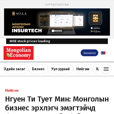
СУРТАЛЧИЛГАА
MSE stock prices loading
Захиалга
Эдийн засаг
Бизнес
Уул уурхай
Нийгэм
Хөрөнгө ору
Нийгэм
Нгуен Ти Тует Мин: Монголын
бизнес эрхлэгч эмэгтэйчүүд