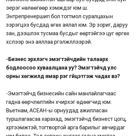
эерэг нөлөөгөөр хэмждэг юм шүү.
Энтрепренершип бол тогтмол суралцахын
зэрэгцээ бусдад өгөх аялал юм. Эр зориг, даруу
зан, дээшлэх тусмаа бусдыг өөртэйгээ цуг өргөх
хүслээр энэ аяллаа үргэлжлүүлээрэй.
-Бизнес эрхлэгч эмэгтэйчүүдийн талаарх
бодлоосоо хуваалцана уу? Эмэгтэйчүүд улс
орны хөгжилд ямар үүрэг гүйцэтгэж чадах вэ?
-Эмэгтэйчүүд бизнесийн сайн манлайлагчаас
гадна өөрчлөлтийн хүчирхэг өдөөгчид юм.
Вьетнам, ACEAН-ы орнуудад ажилласан
туршлагаасаа харахад, эмэгтэйчүүд бизнест цогц,
хүртээмжтэй, тогтвортой арга барилыг авчирдаг
юм билээ. Тэд зөвхөн ашгаас гадна хүмүүстээ,