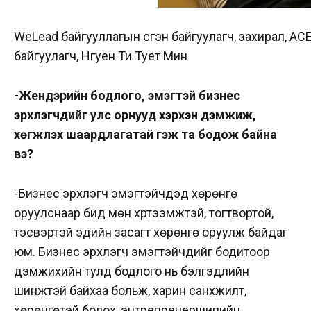
WeLead байгууллагын үүсгэн байгуулагч, захирал, AСE
байгуулагч, Нгуен Ти Тует Мин
-Жендэрийн бодлого, эмэгтэй бизнес
эрхлэгчдийг улс орнууд хэрхэн дэмжиж,
хөгжүүлэх шаардлагатай гэж та бодож байна
вэ?
-Бизнес эрхлэгч эмэгтэйчүүдэд хөрөнгө
оруулснаар бид мөн хүртээмжтэй, тогтвортой,
тэсвэртэй эдийн засагт хөрөнгө оруулж байдаг
юм. Бизнес эрхлэгч эмэгтэйчүүдийг бодитоор
дэмжихийн тулд бодлого нь бэлгэдлийн
шинжтэй байхаа больж, харин санхүүжилт,
хөрөнгөтэй болох, энтрепренершипийн