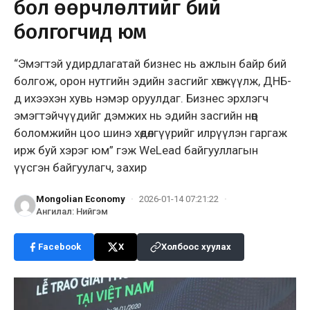
бол өөрчлөлтийг бий
болгогчид юм
“Эмэгтэй удирдлагатай бизнес нь ажлын байр бий
болгож, орон нутгийн эдийн засгийг хөгжүүлж, ДНБ-
д ихээхэн хувь нэмэр оруулдаг. Бизнес эрхлэгч
эмэгтэйчүүдийг дэмжих нь эдийн засгийн нөөц
боломжийн цоо шинэ хөдөлгүүрийг илрүүлэн гаргаж
ирж буй хэрэг юм” гэж WeLead байгууллагын
үүсгэн байгуулагч, захир
Mongolian Economy
·
2026-01-14 07:21:22
·
Ангилал
:
Нийгэм
Facebook
X
Холбоос хуулах