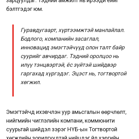
зарцуулдаг. Тэдний амжилт нь ирээдүй үеийг
бэлтгэдэг юм.
Гуравдугаарт, хүртээмжтэй манлайлал.
Бодлого, компанийн засаглал,
инновацид эмэгтэйчүүд олон талт байр
суурийг авчирдаг. Тэдний оролцоо нь
илүү тэнцвэртэй, ёс зүйтэй шийдвэр
гаргахад хүргэдэг. Эцэст нь, тогтвортой
хөгжил.
Эмэгтэйчүүд ихэвчлэн уур амьсгалын өөрчлөлт,
нийгмийн чиглэлийн компани, коммюнити
суурьтай шийдэл зэрэг НҮБ-ын Тогтвортой
хөгжлийн зорилгуудтай нийцдэг үйл хэргийн