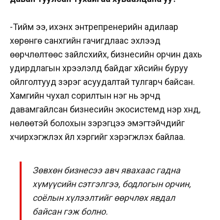
-Тийм ээ, ихэнх энтрепренерийн адилаар
хөрөнгө санхүүгийн гачигдлаас эхлээд
өөрчлөлтөөс зайлсхийх, бизнесийн орчин дахь
удирдлагын хүрээлэлд байдаг хүйсийн буруу
ойлголтууд зэрэг асуудалтай тулгарч байсан.
Хамгийн чухал сорилтын нэг нь эрчүүд
давамгайлсан бизнесийн экосистемд нэр хүнд,
нөлөөтэй болохын зэрэгцээ эмэгтэйчүүдийг
хүчирхэгжүүлэх үйл хэргийг хэрэгжүүлэх байлаа.
Зөвхөн бизнесээ авч явахаас гадна
хүмүүсийн сэтгэлгээ, бодлогын орчин,
соёлын хүлээлтийг өөрчлөх явдал
байсан гэж болно.