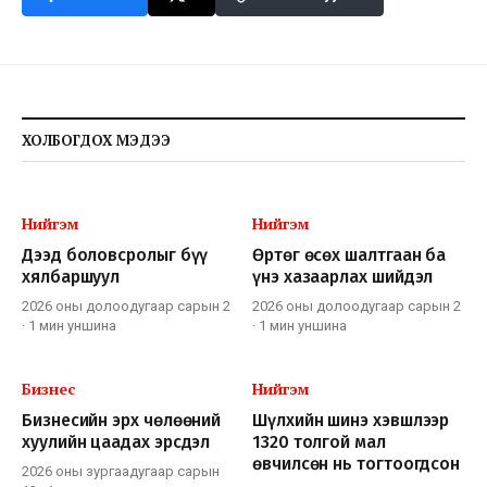
ХОЛБОГДОХ МЭДЭЭ
Нийгэм
Нийгэм
Дээд боловсролыг бүү
Өртөг өсөх шалтгаан ба
хялбаршуул
үнэ хазаарлах шийдэл
2026 оны долоодугаар сарын 2
2026 оны долоодугаар сарын 2
·
1 мин
уншина
·
1 мин
уншина
Бизнес
Нийгэм
Бизнесийн эрх чөлөөний
Шүлхийн шинэ хэвшлээр
хуулийн цаадах эрсдэл
1320 толгой мал
өвчилсөн нь тогтоогдсон
2026 оны зургаадугаар сарын