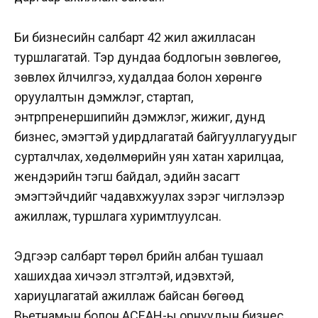
Би бизнесийн салбарт 42 жил ажилласан
туршлагатай. Тэр дундаа бодлогын зөвлөгөө,
зөвлөх үйлчилгээ, худалдаа болон хөрөнгө
оруулалтын дэмжлэг, стартап,
энтрпренершипийн дэмжлэг, жижиг, дунд
бизнес, эмэгтэй удирдлагатай байгууллагуудыг
сурталчлах, хөдөлмөрийн уян хатан харилцаа,
жендэрийн тэгш байдал, эдийн засагт
эмэгтэйчүүдийг чадавхжуулах зэрэг чиглэлээр
ажиллаж, туршлага хуримтлуулсан.
Эдгээр салбарт төрөл бүрийн албан тушаал
хашихдаа хичээл зүтгэлтэй, идэвхтэй,
хариуцлагатай ажиллаж байсан бөгөөд
Вьетнамын болон АСEAН-ы орнуудын бизнес