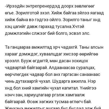
-Ирээдүйн энтрепренерүүдэд доорх зөвлөгөөг
өгье. Зорилготой эхэл. Хийж байгаа зүйлээ яагаад
хийж байна вэ гэдгээ ойлго. Зорилго таныг хүнд
хэцүү цагийг давж гарахад тусална.
Хүчтэй
дэмжлэгийн сүлжээг бий болго, эсвэл элс.
Та ганцаараа амжилтад хүрч чадахгүй. Таны алсын
харааг дэмждэг, хуваалцдаг хүмүүсээр өөрийгөө
хүрээлүүл. Бууж өгдөггүй, мөн дасан зохицох
чадвартай байгаарай. Алдаанаасаа суралцах,
өөрчлөгдөх чадвар бол анх гаргасан санаанаас
чинь дутахааргүй чухал. Шударга ажилла. Нэр
хүнд бол хүний хамгийн чухал капитал. Үүнийгээ
үнэнч зан, хариуцлагаар үргэлж хамгаалж
байгаарай. Өсөж хөгжих тусмаа өглөгч бай.
Жинхэнэ амжилтыг ашгаар бус бусдад үзүүлж буй