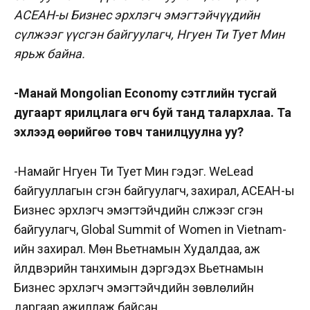
AСEAН-ы Бизнес эрхлэгч эмэгтэйчүүдийн
сүлжээг үүсгэн байгуулагч, Нгуен Ти Тует Мин
ярьж байна.
-Манай Mongolian Economy сэтгүүлийн тусгай
дугаарт ярилцлага өгч буй танд талархлаа. Та
эхлээд өөрийгөө товч танилцуулна уу?
-Намайг Нгуен Ти Тует Мин гэдэг. WeLead
байгууллагын үүсгэн байгуулагч, захирал, AСEAН-ы
Бизнес эрхлэгч эмэгтэйчүүдийн сүлжээг үүсгэн
байгуулагч, Global Summit of Women in Vietnam-
ийн захирал. Мөн Вьетнамын Худалдаа, аж
үйлдвэрийн танхимын дэргэдэх Вьетнамын
Бизнес эрхлэгч эмэгтэйчүүдийн зөвлөлийн
даргаар ажиллаж байсан.