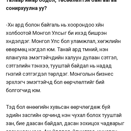
сонирхуулна уу?
-Хүн ард болон байгаль нь хоорондоо хүйн
холбоотой Монгол Улсыг би ихэд бишрэн
хүндэлдэг. Монгол Улс бол уламжлал, хөгжлийн
өвөрмөц нэгдэл юм. Танай ард түмний, нэн
ялангуяа эмэгтэйчүүдийн халуун дулаан сэтгэл,
сэтгэлийн тэнхээ, тууштай байдал нь надад
гүнзгий сэтгэгдэл төрүүлдэг. Монголын бизнес
эрхлэгч эмэгтэйчүүд бол өөрчлөлтийг бий
болгогчид юм.
Тэд бол өнөөгийн хувьсан өөрчлөгдөж буй
эдийн засгийн орчинд нэн чухал болох тууштай
зан, бие даасан байдал, дасан зохицох чадварыг