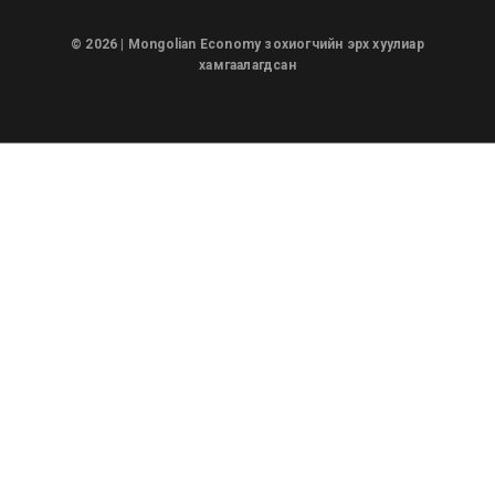
© 2026 | Mongolian Economy зохиогчийн эрх хуулиар
хамгаалагдсан