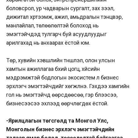
боловсрол, ур чадварын сургалт, зах зээл,
дижитал хүртээмж, ажил, амьдралын тэнцвэр,
манлайлал, төлөөлөлтэй болоход нь
эмэгтэйчүүдэд тулгарч буй асуудлуудыг
арилгахад нь анхаарах ёстой юм.
Төр, хувийн хэвшлийн түншлэл, олон улсын
хамтын ажиллагаа бүхий цогц, хүйсийн
мэдрэмжтэй бодлогын экосистем л бизнес
эрхлэгч эмэгтэйчүүдийг хөгжүүлнэ. Гэхдээ хамгийн
гол нь эмэгтэйчүүд өөрсдөөсөө, гэр бүлээсээ,
бизнесээсээ эхлээд өөрчлөгдөх ёстой.
-Ярилцлагын төгсгөлд та Монгол Улс,
Монголын бизнес эрхлэгч эмэгтэйчүүдийн
талаар ямар бодол, төсөөлөлтэй байгаагаа