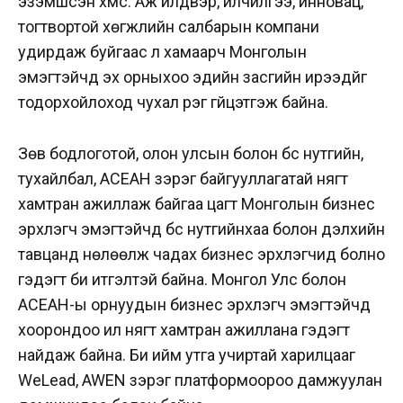
эзэмшсэн хүмүүс. Аж үйлдвэр, үйлчилгээ, инновац,
тогтвортой хөгжлийн салбарын компани
удирдаж буйгаас үл хамаарч Монголын
эмэгтэйчүүд эх орныхоо эдийн засгийн ирээдүйг
тодорхойлоход чухал үүрэг гүйцэтгэж байна.
Зөв бодлоготой, олон улсын болон бүс нутгийн,
тухайлбал, AСEAН зэрэг байгууллагатай нягт
хамтран ажиллаж байгаа цагт Монголын бизнес
эрхлэгч эмэгтэйчүүд бүс нутгийнхаа болон дэлхийн
тавцанд нөлөөлж чадах бизнес эрхлэгчид болно
гэдэгт би итгэлтэй байна. Монгол Улс болон
AСEAН-ы орнуудын бизнес эрхлэгч эмэгтэйчүүд
хоорондоо илүү нягт хамтран ажиллана гэдэгт
найдаж байна. Би ийм утга учиртай харилцааг
WeLead, AWEN зэрэг платформоороо дамжуулан