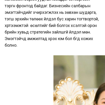
тэргүүн фронтод байдаг. Бизнесийн салбарын
эмэгтэйчүүдийг хүчирхэгжүүлэх нь зөвхөн шударга,
тэгш эрхийн төлөөх үйлдэл бус харин тогтвортой,
хүртээмжтэй өсөлтийг бий болгох хүсэлтэй орон
бүрийн хувьд стратегийн зайлшгүй үйлдэл мөн.
Эмэгтэйчүүд амжилтад хүрэх юм бол бүгд хожих
болно.