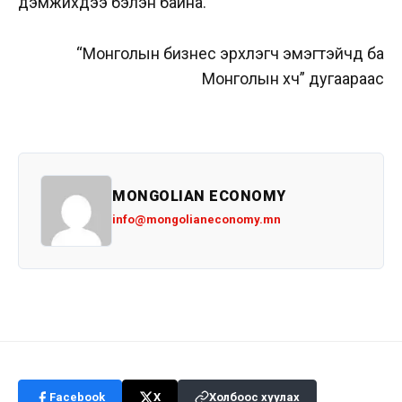
дэмжихдээ бэлэн байна.
“Монголын бизнес эрхлэгч эмэгтэйчүүд ба
Монголын хүч” дугаараас
MONGOLIAN ECONOMY
info@mongolianeconomy.mn
Facebook
X
Холбоос хуулах