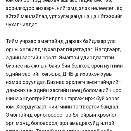
зорилгодоо анхаарч, нийгэмд үзүүлэх нөлөөлөл, ёс
зүйтэй манлайлал, урт хугацаанд үнэ цэн бүтээхийг
чухалчилдаг.
Тийм учраас эмэгтэйчүүд дараах байдлаар улс
орны хөгжилд чухал үүрэг гүйцэтгэдэг. Нэгдүгээрт,
эдийн засгийн өсөлт. Эмэгтэй удирдлагатай
бизнес нь ажлын байр бий болгож, орон нутгийн
эдийн засгийг хөгжүүлж, ДНБ-д ихээхэн хувь
нэмэр оруулдаг. Бизнес эрхлэгч эмэгтэйчүүдийг
дэмжих нь эдийн засгийн нөөц боломжийн цоо
шинэ хөдөлгүүрийг илрүүлэн гаргаж ирж буй хэрэг
юм. Хоёрдугаарт, нийгмийн тогтвортой байдал.
Эмэгтэйчүүд орлогоосоо гэр бүл, ойрын хүрээлэл,
эрүүл мэнд, боловсрол, эрүүл амьдрахуйд илүүтэй