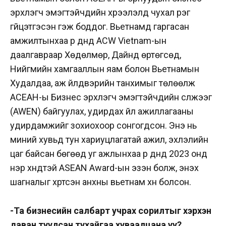
эрхлэгч эмэгтэйчүүдийн хүрээлэлд чухал үүрэг
гүйцэтгэсэн гэж боддог. Вьетнамд гаргасан
амжилтынхаа үр дүнд АCW Vietnam-ын
даалгавраар Хөдөлмөр, Дайнд өртөгсөд,
Нийгмийн хамгааллын яам болон Вьетнамын
Худалдаа, аж үйлдвэрийн танхимыг төлөөлж
AСEAН-ы Бизнес эрхлэгч эмэгтэйчүүдийн сүлжээг
(AWEN) байгуулах, удирдах үйл ажиллагааны
удирдамжийг зохиохоор сонгогдсон. Энэ нь
миний хувьд тун хариуцлагатай ажил, эхлэлийн
цаг байсан бөгөөд уг ажлынхаа үр дүнд 2023 онд
нэр хүндтэй ASEAN Award-ын эзэн болж, энэхүү
шагналыг хүртсэн анхны вьетнам хүн болсон.
-Та бизнесийн салбарт учрах сорилтыг хэрхэн
даван туулсан тухайгаа хуваалцана уу?