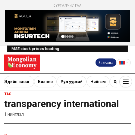
СУРТАЛЧИЛГАА
MSE stock prices loading
Захиалга
Эдийн засаг
Бизнес
Уул уурхай
Нийгэм
Хөрөнгө ору
TAG
transparency international
1
нийтлэл