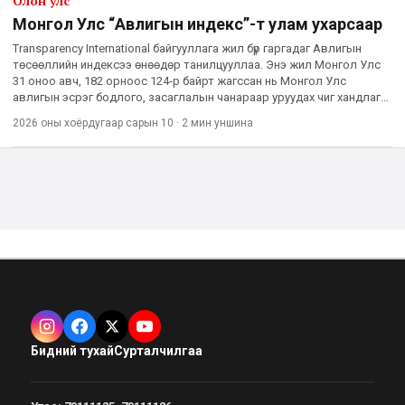
Олон улс
Монгол Улс “Авлигын индекс”-т улам ухарсаар
Transparency International байгууллага жил бүр гаргадаг Авлигын
төсөөллийн индексээ өнөөдөр танилцууллаа. Энэ жил Монгол Улс
31 оноо авч, 182 орноос 124-р байрт жагссан нь Монгол Улс
авлигын эсрэг бодлого, засаглалын чанараар уруудах чиг хандлага
тасралтгүй үргэлжилж байгааг харууллаа. Сүүлийн жилүү
2026 оны хоёрдугаар сарын 10
·
2 мин
уншина
Бидний тухай
Сурталчилгаа