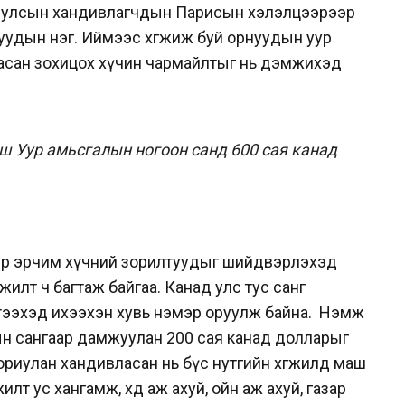
он улсын хандивлагчдын Парисын хэлэлцээрээр
уудын нэг. Иймээс хөгжиж буй орнуудын уур
, дасан зохицох хүчин чармайлтыг нь дэмжихэд
ш Уур амьсгалын ногоон санд 600 сая канад
эр эрчим хүчний зорилтуудыг шийдвэрлэхэд
үүжилт ч багтаж байгаа. Канад улс тус санг
ээхэд ихээхэн хувь нэмэр оруулж байна.
Нэмж
н сангаар дамжуулан 200 сая канад долларыг
риулан хандивласан нь бүс нутгийн хөгжилд маш
т ус хангамж, хөдөө аж ахуй, ойн аж ахуй, газар