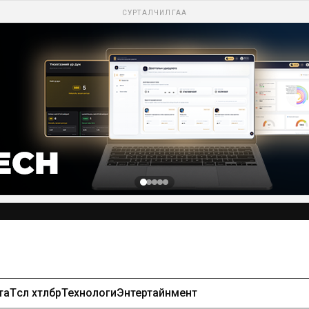
СУРТАЛЧИЛГАА
та
Төсөл хөтөлбөр
Технологи
Энтертайнмент