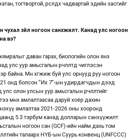
тан, тогтвортой, өрсөлдөх чадвартай эдийн засгийг
н чухал зүйл ногоон санхүүжилт. Канад улс ногоон
на вэ?
эй хямралыг даван гарах, биологийн олон янз
д улс уур амьсгалын өөрчлөлтөд чиглэсэн
 байна. Мөн хөгжиж буй улс орнууд руу ногоон
021 онд болсон “Их 7”-ын удирдагчдын дээд
улс олон улсын уур амьсгалын өөрчлөлтийг
ээ өмнөх амлалтаасаа даруй хоёр дахин
нэхүү амлалтаа 2021-2026 оны хооронд
гацаанд 5.3 тэрбум канад долларын санхүүжилт
ьсгалын ногоон сан (GCF)-ийн найм дахь том
рчлөлтийн талаарх НҮБ-ын Суурь конвенц (UNFCCC)