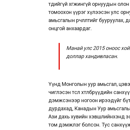
төдийгүй хөгжингүй орнуудын ол
томоохон үүрэг хүлээсэн улс орн
амьсгалын өөрчлөлтийг бууруулах
онцгой анхаардаг.
Манай улс 2015 оноос хой
доллар хандивласан.
Үүнд Монголын уур амьсгал, цэв
чиглэсэн төсөл хөтөлбөрүүдийн санх
дэмжсэнээр ногоон ирээдүйг бүт
дурдахад, Канадын Уур амьсгалы
Ази дахь хувийн хэвшлийнхэнд зо
том дэмжлэг болсон. Тус санхүүжил