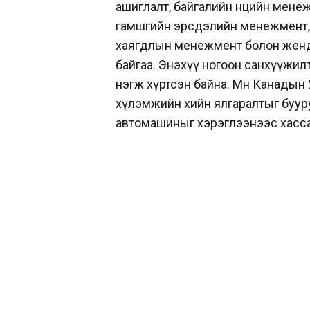
ашиглалт, байгалийн нөөцийн мене
гамшгийн эрсдэлийн менежмент, с
хаягдлын менежмент болон жен
байгаа. Энэхүү ногоон санхүүжил
нэгж хүртсэн байна. Мөн Канадын
хүлэмжийн хийн ялгаралтыг бууру
автомашиныг хэрэглээнээс хасса