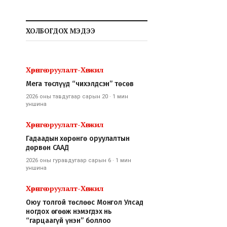
ХОЛБОГДОХ МЭДЭЭ
Хөрөнгө оруулалт-Хөгжил
Мега төслүүд “чихэлдсэн” төсөв
2026 оны тавдугаар сарын 20
·
1 мин
уншина
Хөрөнгө оруулалт-Хөгжил
Гадаадын хөрөнгө оруулалтын
дөрвөн СААД
2026 оны гуравдугаар сарын 6
·
1 мин
уншина
Хөрөнгө оруулалт-Хөгжил
Оюу толгой төслөөс Монгол Улсад
ногдох өгөөж нэмэгдэх нь
“гарцаагүй үнэн” боллоо