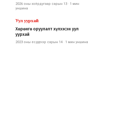
2026 оны хоёрдугаар сарын 13
·
1 мин
уншина
Уул уурхай
Хөрөнгө оруулалт хүлээсэн уул
уурхай
2023 оны есдүгээр сарын 14
·
1 мин
уншина