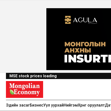
MSE stock prices loading
Эдийн засаг
Бизнес
Уул уурхай
Нийгэм
Хөрөнгө оруулалт
Да