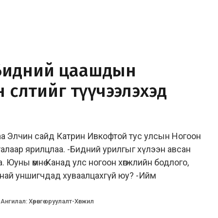
Бидний цаашдын
өсөлтийг түүчээлэхэд
аа Элчин сайд Катрин Ивкофтой тус улсын Ногоон
талаар ярилцлаа. -Бидний урилгыг хүлээн авсан
 Юуны өмнө Канад улс ногоон хөгжлийн бодлого,
анай уншигчдад хуваалцахгүй юу? -Ийм
Ангилал
:
Хөрөнгө оруулалт-Хөгжил