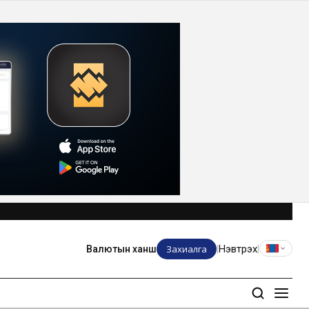
Захиалга
Нэвтрэх
Валютын ханш
|
|