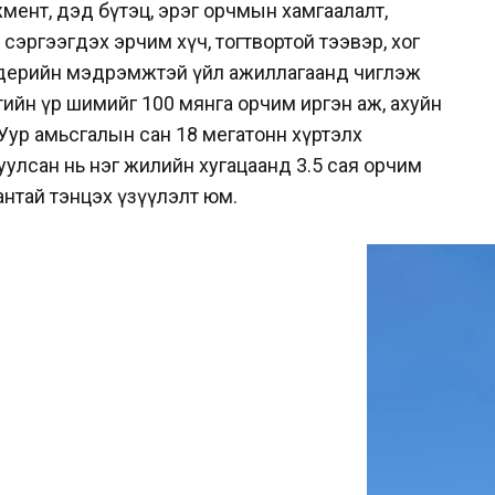
жмент, дэд бүтэц, эрэг орчмын хамгаалалт,
эргээгдэх эрчим хүч, тогтвортой тээвэр, хог
дерийн мэдрэмжтэй үйл ажиллагаанд чиглэж
тийн үр шимийг 100 мянга орчим иргэн аж, ахуйн
 Уур амьсгалын сан 18 мегатонн хүртэлх
улсан нь нэг жилийн хугацаанд 3.5 сая орчим
нтай тэнцэх үзүүлэлт юм.