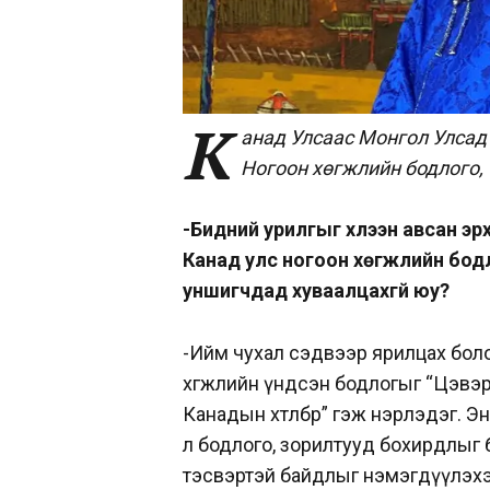
К
анад Улсаас Монгол Улсад
Ногоон хөгжлийн бодлого,
-Бидний урилгыг хүлээн авсан э
Канад улс ногоон хөгжлийн бод
уншигчдад хуваалцахгүй юу?
-Ийм чухал сэдвээр ярилцах бол
хөгжлийн үндсэн бодлогыг “Цэвэр ө
Канадын хөтөлбөр” гэж нэрлэдэг. Э
л бодлого, зорилтууд бохирдлыг буу
тэсвэртэй байдлыг нэмэгдүүлэхэ