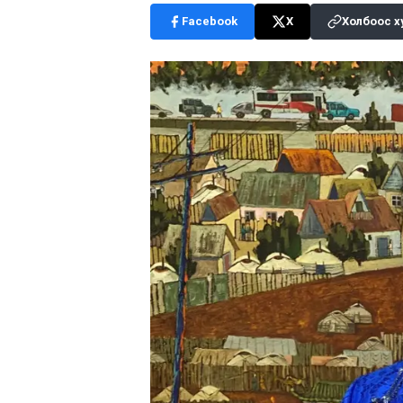
Facebook
X
Холбоос х