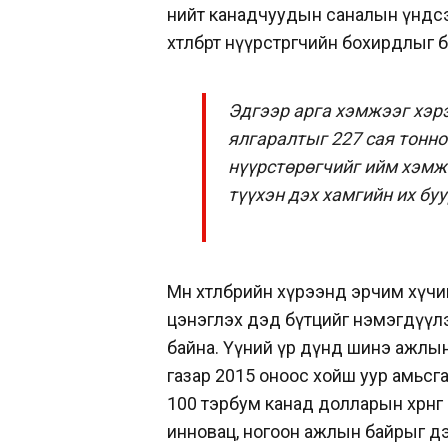
нийт канадчуудын саналын үндсэн
хөтөлбөрт нүүрстөрөгчийн бохирдлыг
Эдгээр арга хэмжээг хэр
ялгаралтыг 227 сая тонно
нүүрстөрөгчийг ийм хэмж
түүхэн дэх хамгийн их бу
Мөн хөтөлбөрийн хүрээнд эрчим хү
цэнэглэх дэд бүтцийг нэмэгдүүлэ
байна. Үүний үр дүнд шинэ ажлын 
газар 2015 оноос хойш уур амьсгал
100 тэрбум канад долларын хөрөнг
инновац, ногоон ажлын байрыг д