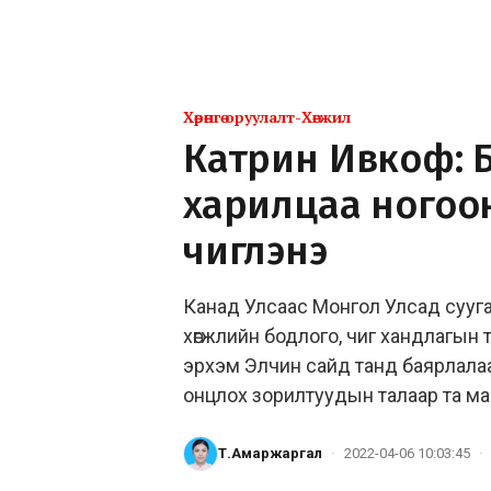
Хөрөнгө оруулалт-Хөгжил
Катрин Ивкоф: 
харилцаа ногоон 
чиглэнэ
Канад Улсаас Монгол Улсад сууг
хөгжлийн бодлого, чиг хандлагын 
эрхэм Элчин сайд танд баярлалаа.
онцлох зорилтуудын талаар та м
Т.Амаржаргал
·
2022-04-06 10:03:45
·