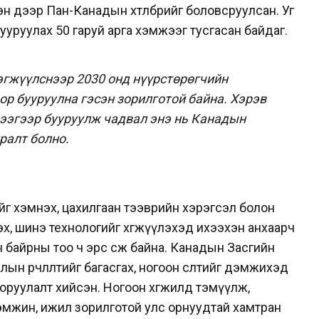
 дээр Пан-Канадын хөтөлбөрийг боловсруулсан. Уг
 бууруулах 50 гаруй арга хэмжээг тусгасан байдаг.
эгжүүлснээр 2030 онд нүүрстөрөгчийн
ор бууруулна гэсэн зорилготой байна.
Хэрэв
ээгээр бууруулж чадвал энэ нь Канадын
уралт болно.
чийг хэмнэх, цахилгаан тээврийн хэрэгсэл болон
х, шинэ технологийг хөгжүүлэхэд ихээхэн анхаарч
байрны тоо ч эрс өсөж байна. Канадын Засгийн
ын өөрчлөлтийг багасгах, ногоон өсөлтийг дэмжихэд
ө оруулалт хийсэн. Ногоон хөгжилд тэмүүлж,
эмжин, ижил зорилготой улс орнуудтай хамтран