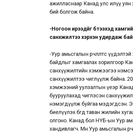
ажилласнаар Канад улс илүү уян ха
бий болгож байна.
-Ногоон ирээдүйг бүтээхэд хамгий
санхүүжилтээ хэрхэн удирдаж бай
-Уур амьсгалын өөрчлөлтөөс үүдэлт
байдлыг хамгаалах зорилгоор Кана
санхүүжилтийн хэмжээгээ нэмсээр
санхүүжилтээ чиглүүлж байна. 2
хэмжээний уулзалтын үеэр Канад 
бууруулахад чиглэсэн санхүүжилт
нэмэгдүүлж буйгаа мэдэгдсэн. Э
биелүүлэх бөгөөд таван жилийн ху
олгоно.
Канад бол НҮБ-ын Уур ам
хандивлагч. Мөн Уур амьсгалын өө