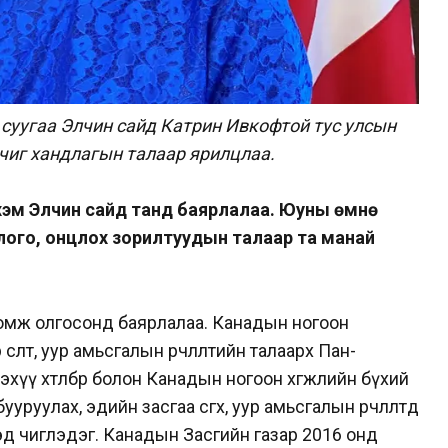
 суугаа Элчин сайд Катрин Ивкофтой тус улсын
 чиг хандлагын талаар ярилцлаа.
рхэм Элчин сайд танд баярлалаа. Юуны өмнө
лого, онцлох зорилтуудын талаар та манай
омж олгосонд баярлалаа. Канадын ногоон
сөлт, уур амьсгалын өөрчлөлтийн талаарх Пан-
нэхүү хөтөлбөр болон Канадын ногоон хөгжлийн бүхий
руулах, эдийн засгаа өсгөх, уур амьсгалын өөрчлөлтөд
д чиглэдэг.
Канадын Засгийн газар 2016 онд