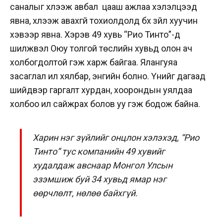
саналыг хүлээж авбал цааш ажлаа хэлэлцээд
явна, хүлээж авахгүй тохиолдолд бүх зүйл хуучин
хэвээр явна. Хэрэв 49 хувь “Рио Тинто”-д
шилжвэл Оюу толгой төслийн хувьд олон ач
холбогдолтой гэж харж байгаа. Ялангуяа
засаглал илүү хялбар, энгийн болно. Үүнийг дагаад
шийдвэр гаргалт хурдан, хоорондын уялдаа
холбоо илүү сайжрах болов уу гэж бодож байна.
Харин нэг зүйлийг онцлон хэлэхэд, “Рио
Тинто” тус компанийн 49 хувийг
худалдаж авснаар Монгол Улсын
эзэмшиж буй 34 хувьд ямар нэг
өөрчлөлт, нөлөө байхгүй.