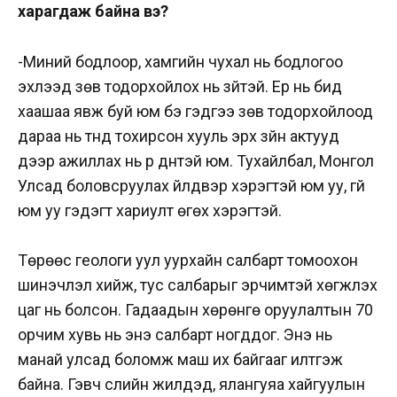
харагдаж байна вэ?
-Миний бодлоор, хамгийн чухал нь бодлогоо
эхлээд зөв тодорхойлох нь зүйтэй. Ер нь бид
хаашаа явж буй юм бэ гэдгээ зөв тодорхойлоод
дараа нь түүнд тохирсон хууль эрх зүйн актууд
дээр ажиллах нь үр дүнтэй юм. Тухайлбал, Монгол
Улсад боловсруулах үйлдвэр хэрэгтэй юм уу, үгүй
юм уу гэдэгт хариулт өгөх хэрэгтэй.
Төрөөс геологи уул уурхайн салбарт томоохон
шинэчлэл хийж, тус салбарыг эрчимтэй хөгжүүлэх
цаг нь болсон. Гадаадын хөрөнгө оруулалтын 70
орчим хувь нь энэ салбарт ногддог. Энэ нь
манай улсад боломж маш их байгааг илтгэж
байна. Гэвч сүүлийн жилүүдэд, ялангуяа хайгуулын