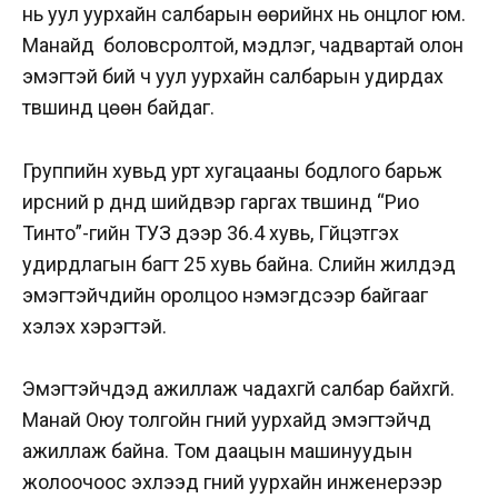
нь уул уурхайн салбарын өөрийнх нь онцлог юм.
Манайд боловсролтой, мэдлэг, чадвартай олон
эмэгтэй бий ч уул уурхайн салбарын удирдах
түвшинд цөөн байдаг.
Группийн хувьд урт хугацааны бодлого барьж
ирсний үр дүнд шийдвэр гаргах түвшинд “Рио
Тинто”-гийн ТУЗ дээр 36.4 хувь, Гүйцэтгэх
удирдлагын багт 25 хувь байна. Сүүлийн жилүүдэд
эмэгтэйчүүдийн оролцоо нэмэгдсээр байгааг
хэлэх хэрэгтэй.
Эмэгтэйчүүдэд ажиллаж чадахгүй салбар байхгүй.
Манай Оюу толгойн гүний уурхайд эмэгтэйчүүд
ажиллаж байна. Том даацын машинуудын
жолоочоос эхлээд гүний уурхайн инженерээр