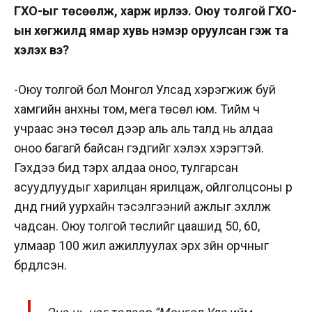
ГХО-ыг төсөөлж, харж ирлээ. Оюу толгой ГХО-
ын хөгжилд ямар хувь нэмэр оруулсан гэж та
хэлэх вэ?
-Оюу толгой бол Монгол Улсад хэрэгжиж буй
хамгийн анхны том, мега төсөл юм. Тийм ч
учраас энэ төсөл дээр аль аль талд нь алдаа
оноо багагүй байсан гэдгийг хэлэх хэрэгтэй.
Гэхдээ бид тэрхүү алдаа оноо, тулгарсан
асуудлуудыг харилцан ярилцаж, ойлголцсоны үр
дүнд гүний уурхайн тэсэлгээний ажлыг эхлүүлж
чадсан. Оюу толгой төслийг цаашид 50, 60,
улмаар 100 жил ажиллуулах эрх зүйн орчныг
бүрдүүлсэн.