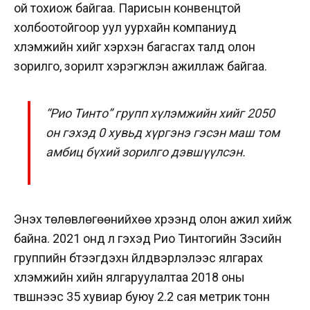
ой тохиож байгаа. Парисын конвенцтой
холбоотойгоор уул уурхайн компаниуд
хүлэмжийн хийг хэрхэн багасгах талд олон
зорилго, зорилт хэрэгжүүлэн ажиллаж байгаа.
“Рио Тинто” групп хүлэмжийн хийг 2050
он гэхэд 0 хувьд хүргэнэ гэсэн маш том
амбиц бүхий зорилго дэвшүүлсэн.
Энэхүү төлөвлөгөөнийхөө хүрээнд олон ажил хийж
байна.
2021 онд л гэхэд Рио Тинтогийн Зэсийн
группийн бүтээгдэхүүн үйлдвэрлэлээс ялгарах
хүлэмжийн хийн ялгаруулалтаа 2018 оны
түвшнээс 35 хувиар буюу 2.2 сая метрик тонн