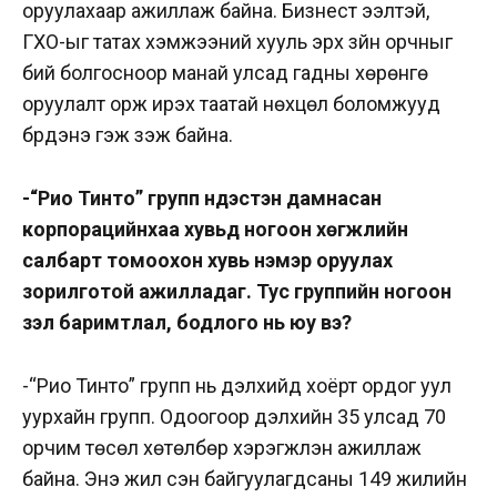
оруулахаар ажиллаж байна. Бизнест ээлтэй,
ГХО-ыг татах хэмжээний хууль эрх зүйн орчныг
бий болгосноор манай улсад гадны хөрөнгө
оруулалт орж ирэх таатай нөхцөл боломжууд
бүрдэнэ гэж үзэж байна.
-“Рио Тинто” групп үндэстэн дамнасан
корпорацийнхаа хувьд ногоон хөгжлийн
салбарт томоохон хувь нэмэр оруулах
зорилготой ажилладаг. Тус группийн ногоон
үзэл баримтлал, бодлого нь юу вэ?
-“Рио Тинто” групп нь дэлхийд хоёрт ордог уул
уурхайн групп. Одоогоор дэлхийн 35 улсад 70
орчим төсөл хөтөлбөр хэрэгжүүлэн ажиллаж
байна. Энэ жил үүсэн байгуулагдсаны 149 жилийн