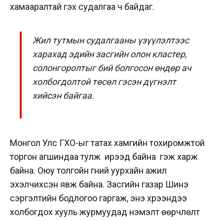
хамааралтай гэх судалгаа ч байдаг.
Жил тутмын судалгааны үзүүлэлтээс
харахад эдийн засгийн олон кластер,
солонгоролтыг бий болгосон өндөр ач
холбогдолтой төсөл гэсэн дүгнэлт
хийсэн байгаа.
Монгол Улс ГХО-ыг татах хамгийн тохиромжтой
торгон агшиндаа тулж ирээд байна гэж харж
байна. Оюу толгойн гүний уурхайн ажил
эхэлчихсэн явж байна. Засгийн газар Шинэ
сэргэлтийн бодлогоо гаргаж, энэ хүрээндээ
холбогдох хууль журмуудад нэмэлт өөрчлөлт