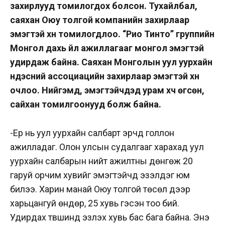
захирлууд томилогдох болсон. Тухайлбал,
саяхан Оюу толгой компанийн захирлаар
эмэгтэй хүн томилогдлоо. “Рио Тинто” группийн
Монгол дахь үйл ажиллагааг монгол эмэгтэй
удирдаж байна. Саяхан Монголын уул уурхайн
үндэсний ассоциацийн захирлаар эмэгтэй хүн
очлоо. Нийгэмд, эмэгтэйчүүдэд урам хүч өгсөн,
сайхан томилгоонууд болж байна.
-Ер нь уул уурхайн салбарт эрчүүд голлон
ажилладаг. Олон улсын судалгааг харахад уул
уурхайн салбарын нийт ажилтны дөнгөж 20
гаруй орчим хувийг эмэгтэйчүүд эзэлдэг юм
билээ. Харин манай Оюу толгой төсөл дээр
харьцангуй өндөр, 25 хувь гэсэн тоо бий.
Удирдах түвшинд эзлэх хувь бас бага байна. Энэ