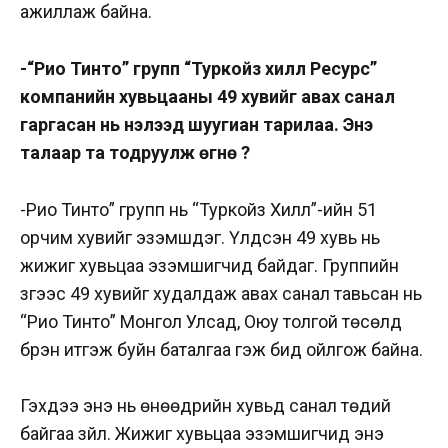
ажиллаж байна.
-“Рио Тинто” групп “Туркойз хилл Ресурс”
компанийн хувьцааны 49 хувийг авах санал
гаргасан нь нэлээд шуугиан тарилаа. Энэ
талаар та тодруулж өгнө үү?
-Рио Тинто” групп нь “Туркойз Хилл”-ийн 51
орчим хувийг эзэмшдэг. Үлдсэн 49 хувь нь
жижиг хувьцаа эзэмшигчид байдаг. Группийн
зүгээс 49 хувийг худалдаж авах санал тавьсан нь
“Рио Тинто” Монгол Улсад, Оюу толгой төсөлд
бүрэн итгэж буйн баталгаа гэж бид ойлгож байна.
Гэхдээ энэ нь өнөөдрийн хувьд санал төдий
байгаа зүйл. Жижиг хувьцаа эзэмшигчид энэ