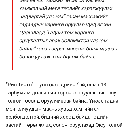
Энэ нь нэг талаар “Монгол Улс ийм
хэмжээний мега төслийг хэрэгжүүлэх
чадвартай улс юм” гэсэн мэссэжийг
гадаадын хөрөнгө оруулагчдад өгсөн.
Цаашлаад “Гадны том хөрөнгө
оруулалтыг авах боломжтой улс юм
байна” гэсэн эерэг мэссэж болж чадсан
болов уу гэж гэж бодож байна.
“Рио Тинто” групп өнөөдрийн байдлаар 13
тэрбум ам.долларын хөрөнгө оруулалтыг Оюу
толгой төсөлд оруулчихсан байна. Үүнээс гадна
монголчуудын маань хувьд хамгийн ач
холбогдолтой, бидний хүсээд байдаг эдийн
засгийг төрөлжүүлэх, солонгоруулахад Оюу толгой