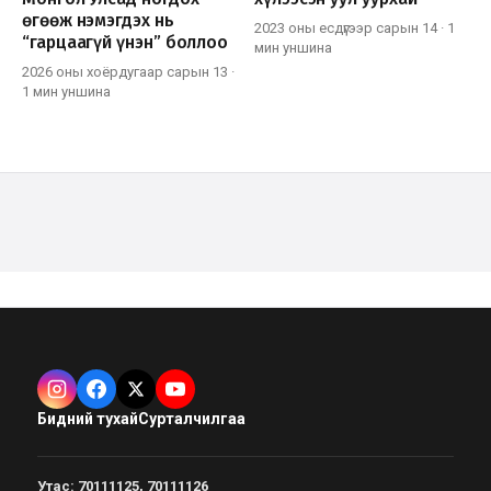
өгөөж нэмэгдэх нь
2023 оны есдүгээр сарын 14
·
1
“гарцаагүй үнэн” боллоо
мин
уншина
2026 оны хоёрдугаар сарын 13
·
1 мин
уншина
Бидний тухай
Сурталчилгаа
Утас
:
70111125, 70111126