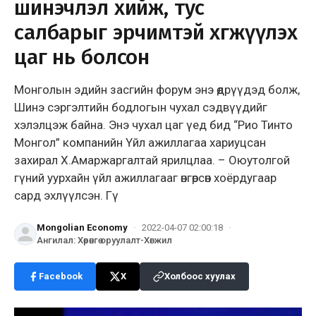
шинэчлэл хийж, тус
салбарыг эрчимтэй хөгжүүлэх
цаг нь болсон
Монголын эдийн засгийн форум энэ өдрүүдэд болж,
Шинэ сэргэлтийн бодлогын чухал сэдвүүдийг
хэлэлцэж байна. Энэ чухал цаг үед бид “Рио Тинто
Монгол” компанийн Үйл ажиллагаа хариуцсан
захирал Х.Амаржаргалтай ярилцлаа. – Оюутолгой
гүний уурхайн үйл ажиллагааг өнгөрсөн хоёрдугаар
сард эхлүүлсэн. Гү
Mongolian Economy
·
2022-04-07 02:00:18
·
Ангилал
:
Хөрөнгө оруулалт-Хөгжил
Facebook
X
Холбоос хуулах