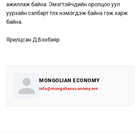
ажиллаж байна. Эмэгтэйчүүдийн оролцоо уул
уурхайн салбарт түлхүү нэмэгдэж байна гэж харж
байна.
Ярилцсан Д.Бэхбаяр
MONGOLIAN ECONOMY
info@mongolianeconomy.mn