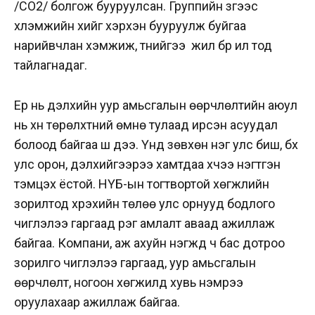
/CO2/ болгож бууруулсан. Группийн зүгээс
хүлэмжийн хийг хэрхэн бууруулж буйгаа
нарийвчлан хэмжиж, түүнийгээ жил бүр ил тод
тайлагнадаг.
Ер нь дэлхийн уур амьсгалын өөрчлөлтийн аюул
нь хүн төрөлхтний өмнө тулаад ирсэн асуудал
болоод байгаа шүү дээ. Үүнд зөвхөн нэг улс биш, бүх
улс орон, дэлхийгээрээ хамтдаа хүчээ нэгтгэн
тэмцэх ёстой. НҮБ-ын тогтвортой хөгжлийн
зорилтод хүрэхийн төлөө улс орнууд бодлого
чиглэлээ гаргаад үүрэг амлалт аваад ажиллаж
байгаа. Компани, аж ахуйн нэгжүүд ч бас дотроо
зорилго чиглэлээ гаргаад, уур амьсгалын
өөрчлөлт, ногоон хөгжилд хувь нэмрээ
оруулахаар ажиллаж байгаа.