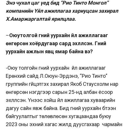
Энэ чухал цаг үед бид “Рио Тинто Монгол”
компанийн Үйл ажиллагаа хариуцсан захирал
Х.Амаржаргалтай ярилцлаа.
–
Оюутолгой гүний уурхайн үйл ажиллагааг
өнгөрсөн хоёрдугаар сард эхлүүлсэн. Гүний
уурхайн ажлын явц ямар байна вэ?
-Оюу толгойн гүний уурхайн үйл ажиллагааг
Ерөнхий сайд Л.Оюун-Эрдэнэ, “Рио Тинто”
группийн гүйцэтгэх захирал
Якоб Стаусхолм
нар
өнгөрсөн нэгдүгээр сарын 25-нд албан ёсоор
эхлүүлсэн. Үүнээс хойш үйл ажиллагаа хуваарийн
дагуу сайн явж байна. Бид гүний уурхайн бүтээн
байгуулалтыг төлөвлөсөн хугацаандаа буюу
2023 оны эхний хагас жилд дуусгахаар чармайн