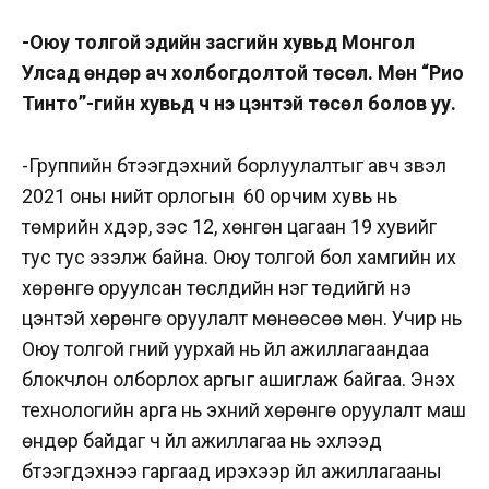
-Оюу толгой эдийн засгийн хувьд Монгол
Улсад өндөр ач холбогдолтой төсөл. Мөн “Рио
Тинто”-гийн хувьд ч үнэ цэнтэй төсөл болов уу.
-Группийн бүтээгдэхүүний борлуулалтыг авч үзвэл
2021 оны нийт орлогын 60 орчим хувь нь
төмрийн хүдэр, зэс 12, хөнгөн цагаан 19 хувийг
тус тус эзэлж байна. Оюу толгой бол хамгийн их
хөрөнгө оруулсан төслүүдийн нэг төдийгүй үнэ
цэнтэй хөрөнгө оруулалт мөнөөсөө мөн. Учир нь
Оюу толгой гүний уурхай нь үйл ажиллагаандаа
блокчлон олборлох аргыг ашиглаж байгаа. Энэхүү
технологийн арга нь эхний хөрөнгө оруулалт маш
өндөр байдаг ч үйл ажиллагаа нь эхлээд
бүтээгдэхүүнээ гаргаад ирэхээр үйл ажиллагааны