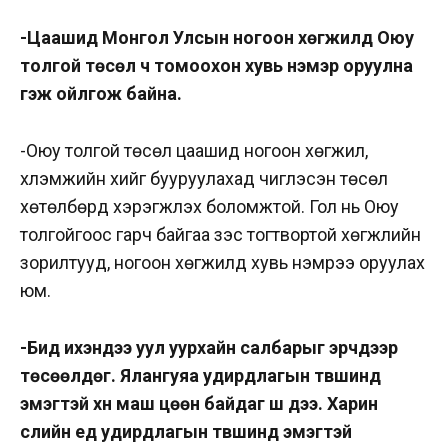
-Цаашид Монгол Улсын ногоон хөгжилд Оюу
толгой төсөл ч томоохон хувь нэмэр оруулна
гэж ойлгож байна.
-Оюу толгой төсөл цаашид ногоон хөгжил,
хүлэмжийн хийг бууруулахад чиглэсэн төсөл
хөтөлбөрүүд хэрэгжүүлэх боломжтой. Гол нь Оюу
толгойгоос гарч байгаа зэс тогтвортой хөгжлийн
зорилтууд, ногоон хөгжилд хувь нэмрээ оруулах
юм.
-Бид ихэндээ уул уурхайн салбарыг эрчүүдээр
төсөөлдөг. Ялангуяа удирдлагын түвшинд
эмэгтэй хүн маш цөөн байдаг шүү дээ. Харин
сүүлийн үед удирдлагын түвшинд эмэгтэй