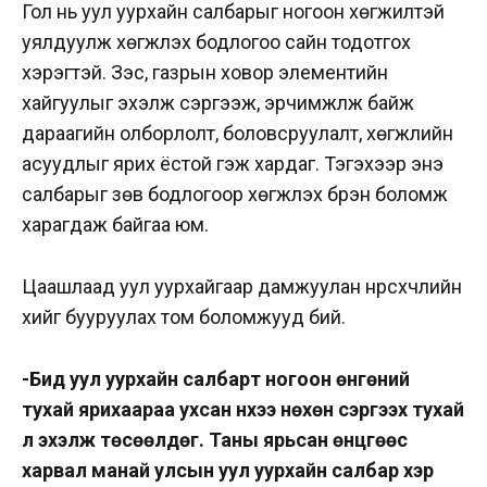
Гол нь уул уурхайн салбарыг ногоон хөгжилтэй
уялдуулж хөгжүүлэх бодлогоо сайн тодотгох
хэрэгтэй. Зэс, газрын ховор элементийн
хайгуулыг эхэлж сэргээж, эрчимжүүлж байж
дараагийн олборлолт, боловсруулалт, хөгжлийн
асуудлыг ярих ёстой гэж хардаг. Тэгэхээр энэ
салбарыг зөв бодлогоор хөгжүүлэх бүрэн боломж
харагдаж байгаа юм.
Цаашлаад уул уурхайгаар дамжуулан нүүрсхүчлийн
хийг бууруулах том боломжууд бий.
-Бид уул уурхайн салбарт ногоон өнгөний
тухай ярихаараа ухсан нүхээ нөхөн сэргээх тухай
л эхэлж төсөөлдөг. Таны ярьсан өнцгөөс
харвал манай улсын уул уурхайн салбар хэр