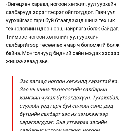
-Өнгөцхөн харвал, ногоон хөгжил, уул уурхайн
салбарууд эсрэг тэсрэг ойлгогддог. Гэвч уул
уурхайгаас гарч буй бүтээгдэхүүнүүд шинэ техник
технологийн үндсэн орц, найрлага болж байдаг.
Тиймээс ногоон хөгжлийг уул уурхайн
салбаргүйгээр төсөөлөх ямар ч боломжгүй болж
байна. Монголчууд бидний сайн мэдэх зэсээр
жишээ аваад үзье.
Зэс яагаад ногоон хөгжилд хэрэгтэй вэ.
Зэс нь шинэ технологийн салбарын
хамгийн чухал бүтээгдэхүүн. Тухайлбал,
сүүлийн үед гарч буй салхин сэнс, дэд
бүтцийн салбарт зэс их хэмжээгээр
хэрэглэгддэг. Энэ утгаараа зэсийн
салбарыг ногоон хөгжил, ногоон