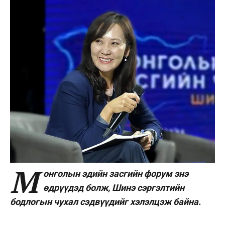
М
онголын эдийн
засгийн форум энэ
өдрүүдэд болж, Шинэ сэргэлтийн
бодлогын чухал сэдвүүдийг хэлэлцэж байна.