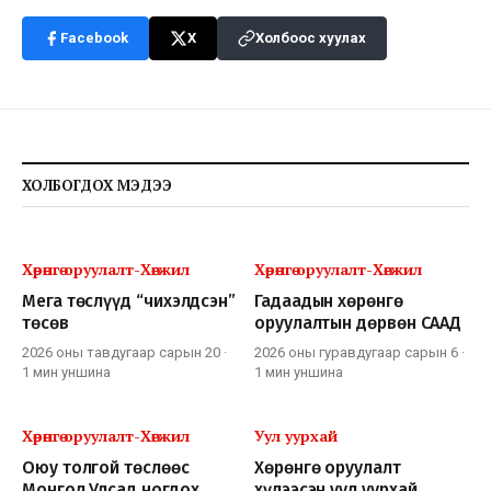
Facebook
X
Холбоос хуулах
ХОЛБОГДОХ МЭДЭЭ
Хөрөнгө оруулалт-Хөгжил
Хөрөнгө оруулалт-Хөгжил
Мега төслүүд “чихэлдсэн”
Гадаадын хөрөнгө
төсөв
оруулалтын дөрвөн СААД
2026 оны тавдугаар сарын 20
·
2026 оны гуравдугаар сарын 6
·
1 мин
уншина
1 мин
уншина
Хөрөнгө оруулалт-Хөгжил
Уул уурхай
Оюу толгой төслөөс
Хөрөнгө оруулалт
Монгол Улсад ногдох
хүлээсэн уул уурхай