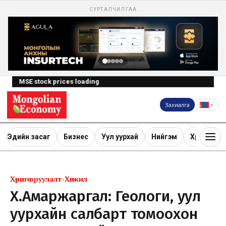
СУРТАЛЧИЛГАА
MSE stock prices loading
Захиалга
Эдийн засаг
Бизнес
Уул уурхай
Нийгэм
Хөрөнгө ору
Хөрөнгө оруулалт-Хөгжил
Х.Амаржаргал: Геологи, уул
уурхайн салбарт томоохон