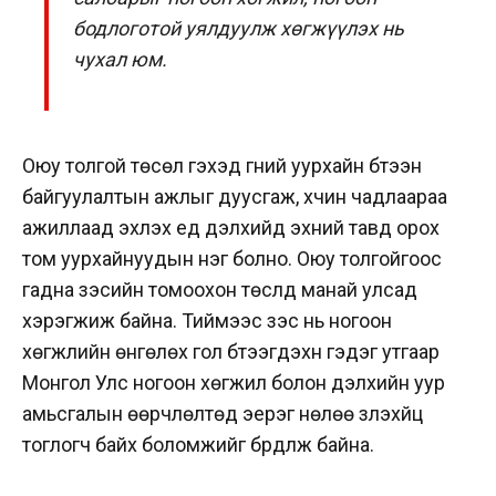
бодлоготой уялдуулж хөгжүүлэх нь
чухал юм.
Оюу толгой төсөл гэхэд гүний уурхайн бүтээн
байгуулалтын ажлыг дуусгаж, хүчин чадлаараа
ажиллаад эхлэх үед дэлхийд эхний тавд орох
том уурхайнуудын нэг болно. Оюу толгойгоос
гадна зэсийн томоохон төслүүд манай улсад
хэрэгжиж байна. Тиймээс зэс нь ногоон
хөгжлийн өнгөлөх гол бүтээгдэхүүн гэдэг утгаар
Монгол Улс ногоон хөгжил болон дэлхийн уур
амьсгалын өөрчлөлтөд эерэг нөлөө үзүүлэхүйц
тоглогч байх боломжийг бүрдүүлж байна.