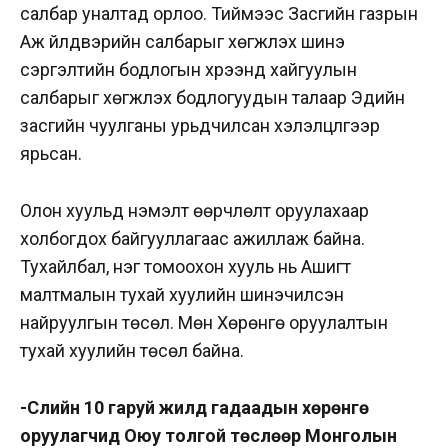
салбар уналтад орлоо. Тиймээс Засгийн газрын
Аж үйлдвэрийн салбарыг хөгжүүлэх шинэ
сэргэлтийн бодлогын хүрээнд хайгуулын
салбарыг хөгжүүлэх бодлогуудын талаар Эдийн
засгийн чуулганы урьдчилсан хэлэлцүүлгээр
ярьсан.
Олон хуульд нэмэлт өөрчлөлт оруулахаар
холбогдох байгууллагаас ажиллаж байна.
Тухайлбал, нэг томоохон хууль нь Ашигт
малтмалын тухай хуулийн шинэчилсэн
найруулгын төсөл. Мөн Хөрөнгө оруулалтын
тухай хуулийн төсөл байна.
-Сүүлийн 10 гаруй жилд гадаадын хөрөнгө
оруулагчид Оюу толгой төслөөр Монголын