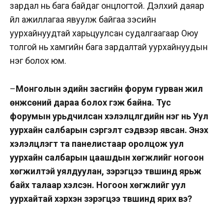
зардал нь бага байдаг онцлогтой. Дэлхий даяар
үйл ажиллагаа явуулж байгаа зэсийн
уурхайнуудтай харьцуулсан судалгаагаар Оюу
толгой нь хамгийн бага зардалтай уурхайнуудын
нэг болох юм.
–
Монголын эдийн засгийн форум гурван жил
өнжсөний дараа болох гэж байна. Тус
форумын урьдчилсан хэлэлцүүлгүүдийн нэг нь Уул
уурхайн салбарын сэргэлт сэдвээр явсан. Энэхүү
хэлэлцүүлэгт та панелистаар оролцож уул
уурхайн салбарын цаашдын хөгжлийг ногоон
хөгжилтэй уялдуулан, зэрэгцээ түвшинд ярьж
байх талаар хэлсэн. Ногоон хөгжлийг уул
уурхайтай хэрхэн зэрэгцээ түвшинд ярих вэ?