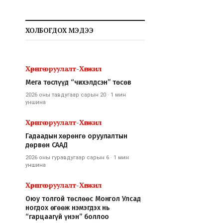
ХОЛБОГДОХ МЭДЭЭ
Хөрөнгө оруулалт-Хөгжил
Мега төслүүд “чихэлдсэн” төсөв
2026 оны тавдугаар сарын 20
·
1 мин
уншина
Хөрөнгө оруулалт-Хөгжил
Гадаадын хөрөнгө оруулалтын
дөрвөн СААД
2026 оны гуравдугаар сарын 6
·
1 мин
уншина
Хөрөнгө оруулалт-Хөгжил
Оюу толгой төслөөс Монгол Улсад
ногдох өгөөж нэмэгдэх нь
“гарцаагүй үнэн” боллоо