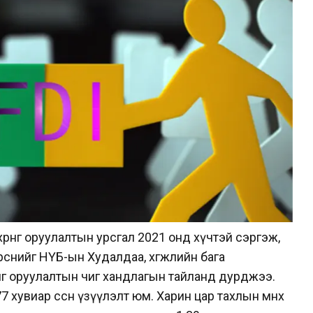
рөнгө оруулалтын урсгал 2021 онд хүчтэй сэргэж,
рснийг НҮБ-ын Худалдаа, хөгжлийн бага
нгө оруулалтын чиг хандлагын тайланд дурджээ.
 хувиар өссөн үзүүлэлт юм. Харин цар тахлын өмнөх