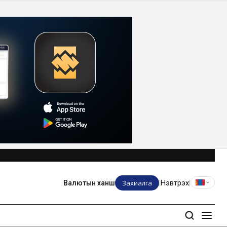
Захиалга
Нэвтрэх
Валютын ханш
|
|