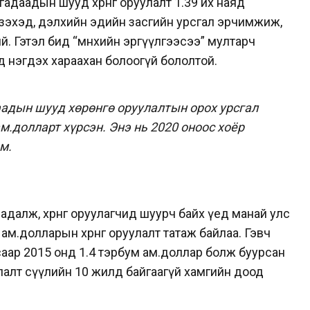
адаадын шууд хөрөнгө оруулалт 1.39 их наяд
үзэхэд, дэлхийн эдийн засгийн урсгал эрчимжиж,
й. Гэтэл бид “мөнхийн эргүүлгээсээ” мултарч
д нэгдэх хараахан болоогүй бололтой.
аадын шууд хөрөнгө оруулалтын орох урсгал
ам.долларт хүрсэн. Энэ нь 2020 оноос хоёр
юм.
адалж, хөрөнгө оруулагчид шуурч байх үед манай улс
м.долларын хөрөнгө оруулалт татаж байлаа. Гэвч
аар 2015 онд 1.4 тэрбум ам.доллар болж буурсан
оруулалт сүүлийн 10 жилд байгаагүй хамгийн доод