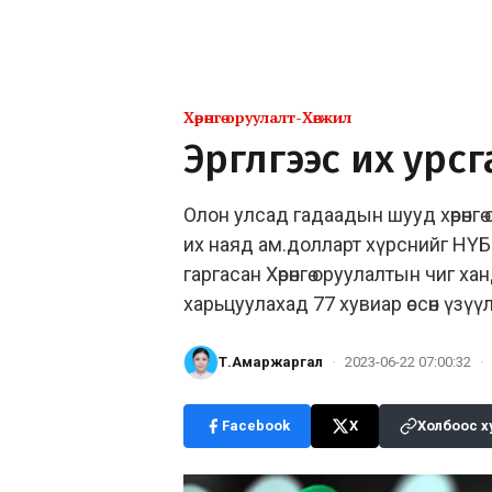
Хөрөнгө оруулалт-Хөгжил
Эргүүлгээс их урс
Олон улсад гадаадын шууд хөрөнгө
их наяд ам.долларт хүрснийг НҮБ
гаргасан Хөрөнгө оруулалтын чиг 
харьцуулахад 77 хувиар өссөн үзүү
Т.Амаржаргал
·
2023-06-22 07:00:32
·
Facebook
X
Холбоос х