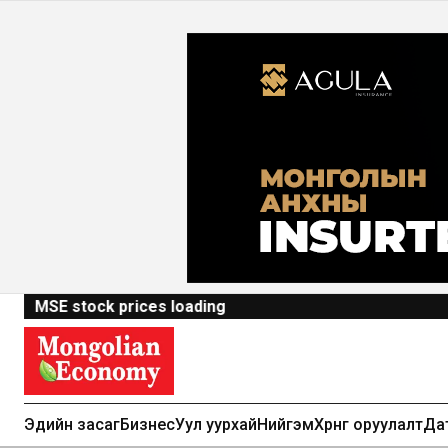
MSE stock prices loading
Эдийн засаг
Бизнес
Уул уурхай
Нийгэм
Хөрөнгө оруулалт
Да