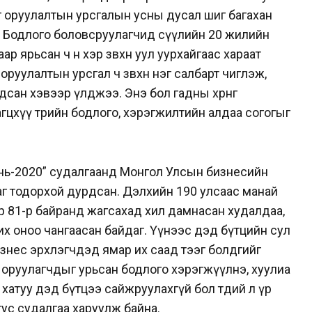
гө оруулалтын урсгалын усны дусал шиг багахан
на. Бодлого боловсруулагчид сүүлийн 20 жилийн
р ярьсан ч өнөө хэр зөвхөн уул уурхайгаас хараат
ө оруулалтын урсгал ч зөвхөн нэг салбарт чиглэж,
ан хэвээр үлджээ. Энэ бол гадны хөрөнгө
гцхүү төрийн бодлого, хэрэгжилтийн алдаа согогыг
нь-2020” судалгаанд Монгол Улсын бизнесийн
ааг тодорхой дурдсан. Дэлхийн 190 улсаас манай
р 81-р байранд жагсахад хил дамнасан худалдаа,
х оноо чангаасан байдаг. Үүнээс дэд бүтцийн сул
 бизнес эрхлэгчдэд ямар их саад тээг болдгийг
гө оруулагчдыг урьсан бодлого хэрэгжүүлнэ, хуулиа
хатуу дэд бүтцээ сайжруулахгүй бол төдий л үр
ус судалгаа харуулж байна.