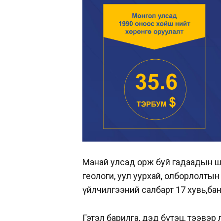
Манай улсад орж буй гадаадын шуу
геологи, уул уурхай, олборлолты
үйлчилгээний салбарт 17 хувь,бан
Гэтэл барилга, дэд бүтэц, тээвэр л