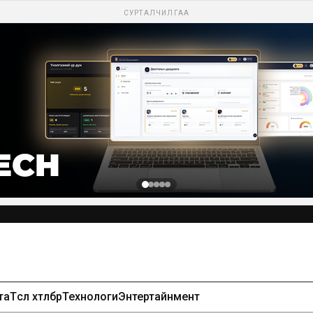
СУРТАЛЧИЛГАА
та
Төсөл хөтөлбөр
Технологи
Энтертайнмент