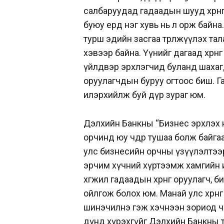
салбаруудад гадаадын шууд хөрөн
буюу ердөө нэг хувь нь л орж бай
турш эдийн засгаа төрөлжүүлэх талаа
хэвээр байна. Үүнийг дагаад хөрөнг
үйлдвэр эрхлэгчид буланд шахагдс
оруулагчдын буруу огтоос биш. Га
илэрхийлж буй дүр зураг юм.
Дэлхийн Банкны “Бизнес эрхлэх 
орчинд юу чөдөр тушаа болж байг
улс бизнесийн орчны үзүүлэлтээ
эрчим хүчний хүртээмж хамгийн и
хөгжил гадаадын хөрөнгө оруулагч,
ойлгож болох юм. Манай улс хөрөн
шинэчилнэ гэж хэчнээн зориод ч 
дүнд хүрэхгүйг Дэлхийн Банкны т