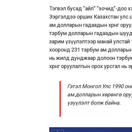
Тэгвэл бусад “айл” “зочид”-доо х
Зэргэлдээ орших Казахстан улс ца
ам.долларын гадаадын хөрөнгө ору
тэрбум долларын гадаадын шууд хө
зарим үзүүлэлтээр манай улстай 
хооронд 231 тэрбум ам.долларын г
нь жилд дунджаар долоон тэрбум 
хөрөнгө оруулалтын орох урсгал нь
Гэтэл Монгол Улс 1990 он
ам.долларын хөрөнгө оруу
үзүүлэлт болж байна.