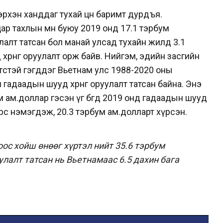
эрхэн ханддаг тухай цөөн баримт дурдъя.
р тахлын өмнө буюу 2019 онд 17.1 тэрбум
улалт татсан бол манай улсад тухайн жилд 3.1
рөнгө оруулалт орж байв. Нийгэм, эдийн засгийн
төстэй гэгддэг Вьетнам улс 1988-2020 оны
адаадын шууд хөрөнгө оруулалт татсан байна. Энэ
ам.доллар гэсэн үг бөгөөд 2019 онд гадаадын шууд
 эрс нэмэгдэж, 20.3 тэрбум ам.долларт хүрсэн.
оос хойш өнөөг хүртэл нийт 35.6 тэрбум
лалт татсан нь Вьетнамаас 6.5 дахин бага