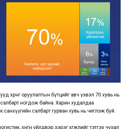
д хөрөнгө оруулалтын бүтцийг авч үзвэл 70 хувь нь
н салбарт ногдож байна. Харин худалдаа
к санхүүгийн салбарт гурван хувь нь чиглэж буй.
огистик, хөнгөн үйлдвэр зэрэг хөгжлийг тэтгэх чухал