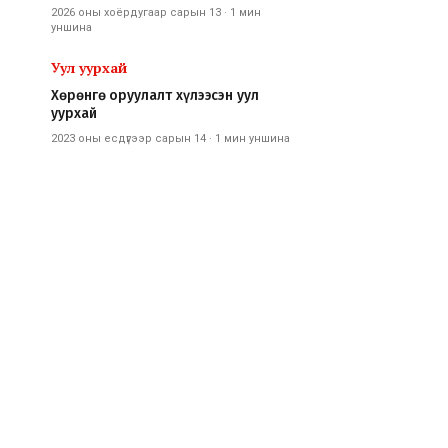
2026 оны хоёрдугаар сарын 13
·
1 мин
уншина
Уул уурхай
Хөрөнгө оруулалт хүлээсэн уул
уурхай
2023 оны есдүгээр сарын 14
·
1 мин
уншина