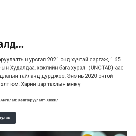
галд…
 оруулалтын урсгал 2021 онд хүчтэй сэргэж, 1.65
-ын Худалдаа, хөгжлийн бага хурал（UNCTAD)-аас
хандлагын тайланд дурджээ. Энэ нь 2020 онтой
лэлт юм. Харин цар тахлын өмнөх ү
Ангилал
:
Хөрөнгө оруулалт-Хөгжил
уулах