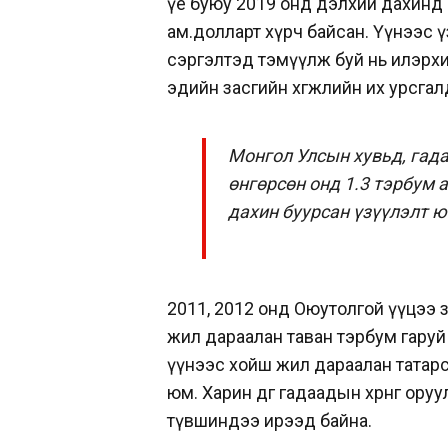
үе буюу 2019 онд дэлхий дахинд г
ам.долларт хүрч байсан. Үүнээс 
сэргэлтэд тэмүүлж буй нь илэрхи
эдийн засгийн хөгжлийн их урсгал
Монгол Улсын хувьд, гад
өнгөрсөн онд 1.3 тэрбум 
дахин буурсан үзүүлэлт 
2011, 2012 онд Оюутолгой үүцээ з
жил дараалан таван тэрбум гаруй а
үүнээс хойш жил дараалан татарс
юм. Харин өдгөө гадаадын хөрөнгө 
түвшиндээ ирээд байна.