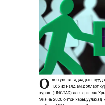
О
лон улсад гадаадын шууд хө
1.65 их наяд ам.долларт хү
хурал（UNCTAD)-аас гаргасан Хөрө
Энэ нь 2020 онтой харьцуулахад 77