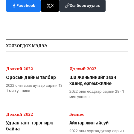
Facebook
X
Холбоос хуулах
ХОЛБОГДОХ МЭДЭЭ
Дэлхий 2022
Дэлхий 2022
Оросын дайны талбар
Ши Жиньпинийг эзэн
хаанд өргөмжилнө
2022 оны аравдугаар сарын 13
·
1 мин
уншина
2022 оны есдүгээр сарын 28
·
1
мин
уншина
Дэлхий 2022
Бизнес
Удаан галт тэрэг ирж
Айхтар жил айсуй
байна
2022 оны зургаадугаар сарын