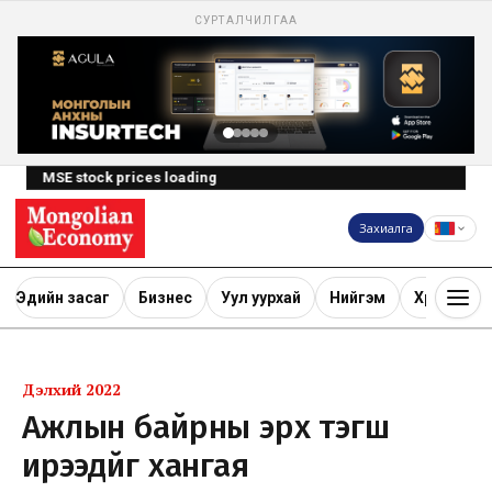
СУРТАЛЧИЛГАА
MSE stock prices loading
Захиалга
Эдийн засаг
Бизнес
Уул уурхай
Нийгэм
Хөрөнгө ору
Дэлхий 2022
Ажлын байрны эрх тэгш
ирээдүйг хангая