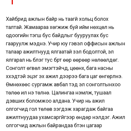
Хайбрид ажлын байр нь таагүй хольц болох
талтай. Жамаараа хөгжиж буй ийм нөхцөл нь
одоогийн тэгш бус байдлыг бууруулах бус
гааруулж мэднэ.
Учир юу гэвэл оффисын ажлын
талаар ажилтнууд ялгаатай үзэл бодолтой, эл
ялгарал нь бүлэг тус бүрт өөр өөрөөр нөлөөлдөг.
Сонголт өгвөл эмэгтэйчүүд, цөөнх, бага насны
хүүхэдтэй эцэг эх ажил дээрээ бага цаг өнгөрүүлнэ.
Өмнөхөөс сургамж авбал тэд эл сонголтынхоо
төлөө илүү үнэ төлнө. Цалингаа нэмүүлж, тушаал
дэвших боломжоо алдана. Учир нь ажил
олгогчид гол төлөв үзэгдэж харагдаж байгаа
ажилтнуудаа ухамсаргүйгээр өндөр үнэлдэг. Ажил
олгогчид ажлын байрандаа бүтэн цагаар