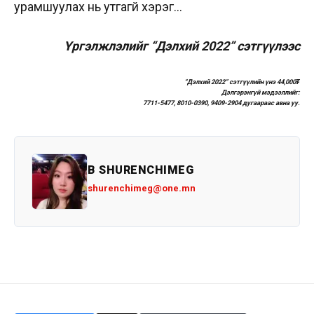
урамшуулах нь утгагүй хэрэг…
Үргэлжлэлийг “Дэлхий 2022” сэтгүүлээс
“Дэлхий 2022” сэтгүүлийн
үнэ 44,000₮
Дэлгэрэнгүй мэдээллийг:
7711-5477, 8010-0390, 9409-2904 дугаараас авна уу.
B SHURENCHIMEG
shurenchimeg@one.mn