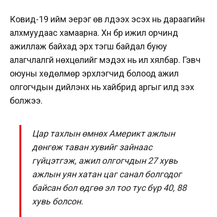
Ковид-19 ийм эерэг өв үлдээх эсэх нь дараагийн
алхмуудаас хамаарна. Хүн бүр ижил орчинд
ажиллаж байхад эрх тэгш байдал буюу
алагчлалгүй нөхцөлийг мэдэх нь илүү хялбар. Гэвч
оюуны хөдөлмөр эрхлэгчид болоод ажил
олгогчдын дийлэнх нь хайбрид аргыг илүүд үзэх
болжээ.
Цар тахлын өмнөх Америкт ажлын
дөнгөж таван хувийг зайнаас
гүйцэтгэж, ажил олгогчдын 27 хувь
ажлын уян хатан цаг санал болгодог
байсан бол өдгөө эл тоо тус бүр 40, 88
хувь болсон.