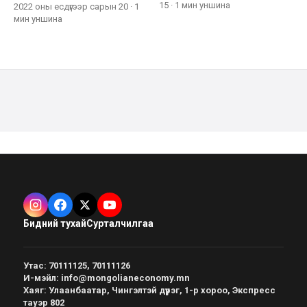
15
·
1 мин
уншина
2022 оны есдүгээр сарын 20
·
1
мин
уншина
Бидний тухай
Сурталчилгаа
Утас
:
70111125, 70111126
И-мэйл
:
info@mongolianeconomy.mn
Хаяг
:
Улаанбаатар, Чингэлтэй дүүрэг, 1-р хороо, Экспресс
тауэр 802