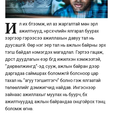
И
лүү их бүтээмж, илүү аз жаргалтай мөн эрүүл
ажилтнууд, нүүрсхүчлийн ялгарал буурах
зэргээр гэрээсээ ажиллахын давуу тал нь
дуусашгүй. Өөр нэг эерүү тал нь ажлын байрны эрх
тэгш байдал нэмэгдэх магадлал. Гэртээ гацаж,
дүрст дуудлагын үеэр бүгд ижилхэн хэмжээтэй,
“дөрвөлжингүүд”-эд сууж, ажлын байран дээр
даргадаа саймшрах боломжгүй болсноор цар
тахал нь “агуу тэгшитгэгч” болно гэж ялгаатай
төлөөллийг дэмжигчид найдав. Ингэснээр
зайнаас ажиллахыг муулах нь буурч, бүх
ажилтнуудад ажлын байрандаа онцгойрох тэнцүү
боломж өгнө.