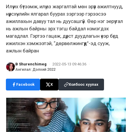
Илүү их бүтээмж, илүү аз жаргалтай мөн эрүүл ажилтнууд,
нүүрсхүчлийн ялгарал буурах зэргээр гэрээсээ
ажиллахын давуу тал нь дуусашгүй. Өөр нэг эерүү тал
нь ажлын байрны эрх тэгш байдал нэмэгдэх
магадлал. Гэртээ гацаж, дүрст дуудлагын үеэр бүгд
ижилхэн хэмжээтэй, “дөрвөлжингүүд”-эд сууж,
ажлын байран
B Shurenchimeg
·
2022-05-13 09:46:36
·
Ангилал
:
Дэлхий 2022
Facebook
X
Холбоос хуулах