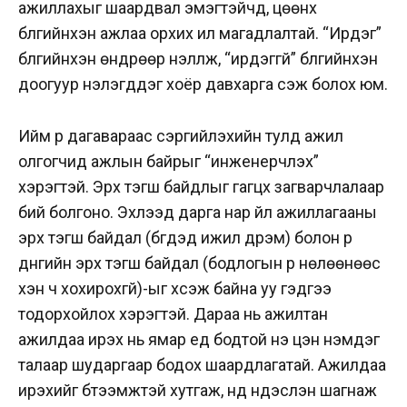
ажиллахыг шаардвал эмэгтэйчүүд, цөөнх
бүлгийнхэн ажлаа орхих илүү магадлалтай. “Ирдэг”
бүлгийнхэн өндрөөр үнэлүүлж, “ирдэггүй” бүлгийнхэн
доогуур үнэлэгддэг хоёр давхарга үүсэж болох юм.
Ийм үр дагавараас сэргийлэхийн тулд ажил
олгогчид ажлын байрыг “инженерчлэх”
хэрэгтэй. Эрх тэгш байдлыг гагцхүү загварчлалаар
бий болгоно. Эхлээд дарга нар үйл ажиллагааны
эрх тэгш байдал (бүгдэд ижил дүрэм) болон үр
дүнгийн эрх тэгш байдал (бодлогын үр нөлөөнөөс
хэн ч хохирохгүй)-ыг хүсэж байна уу гэдгээ
тодорхойлох хэрэгтэй. Дараа нь ажилтан
ажилдаа ирэх нь ямар үед бодтой үнэ цэн нэмдэг
талаар шударгаар бодох шаардлагатай. Ажилдаа
ирэхийг бүтээмжтэй хутгаж, үүнд үндэслэн шагнаж