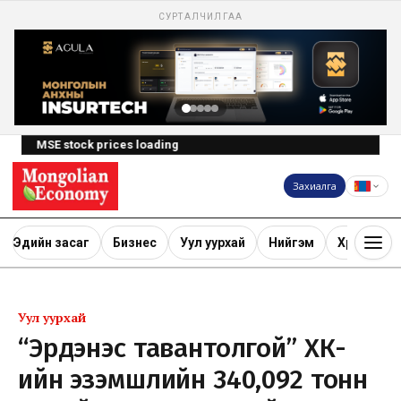
СУРТАЛЧИЛГАА
MSE stock prices loading
Захиалга
Эдийн засаг
Бизнес
Уул уурхай
Нийгэм
Хөрөнгө ору
Уул уурхай
“Эрдэнэс тавантолгой” ХК-
ийн эзэмшлийн 340,092 тонн