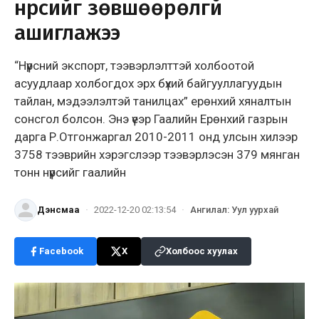
нүүрсийг зөвшөөрөлгүй
ашиглажээ
“Нүүрсний экспорт, тээвэрлэлттэй холбоотой
асуудлаар холбогдох эрх бүхий байгууллагуудын
тайлан, мэдээлэлтэй танилцах” ерөнхий хяналтын
сонсгол болсон. Энэ үеэр Гаалийн Ерөнхий газрын
дарга Р.Отгонжаргал 2010-2011 онд улсын хилээр
3758 тээврийн хэрэгслээр тээвэрлэсэн 379 мянган
тонн нүүрсийг гаалийн
Дэнсмаа
·
2022-12-20 02:13:54
·
Ангилал
:
Уул уурхай
Facebook
X
Холбоос хуулах