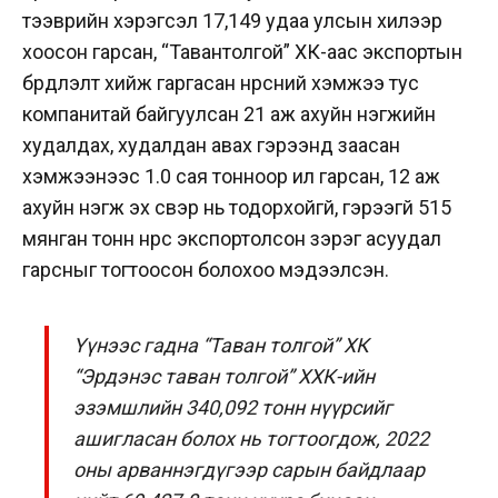
тээврийн хэрэгсэл 17,149 удаа улсын хилээр
хоосон гарсан, “
Тавантолгой”
ХК-аас экспортын
бүрдүүлэлт хийж гаргасан нүүрсний хэмжээ тус
компанитай байгуулсан 21 аж ахуйн нэгжийн
худалдах, худалдан авах гэрээнд заасан
хэмжээнээс 1.0 сая тонноор илүү гарсан, 12 аж
ахуйн нэгж эх үүсвэр нь тодорхойгүй, гэрээгүй 515
мянган тонн нүүрс экспортолсон зэрэг асуудал
гарсныг тогтоосон болохоо
мэдээлсэн
.
Үүнээс гадна “Таван толгой” ХК
“Эрдэнэс таван толгой” ХХК-ийн
эзэмшлийн 340,092 тонн нүүрсийг
ашигласан болох нь тогтоогдож, 2022
оны арваннэгдүгээр сарын байдлаар