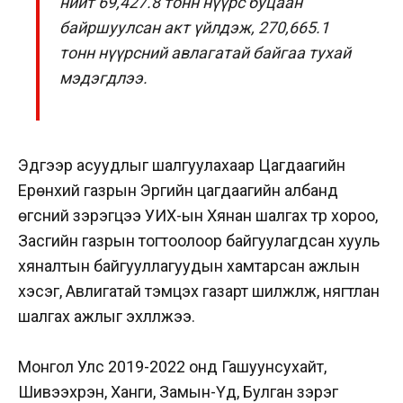
нийт 69,427.8 тонн нүүрс буцаан
байршуулсан акт үйлдэж, 270,665.1
тонн нүүрсний авлагатай байгаа тухай
мэдэгдлээ.
Эдгээр асуудлыг шалгуулахаар Цагдаагийн
Ерөнхий газрын Эрүүгийн цагдаагийн албанд
өгсний зэрэгцээ УИХ-ын Хянан шалгах түр хороо,
Засгийн газрын тогтоолоор байгуулагдсан хууль
хяналтын байгууллагуудын хамтарсан ажлын
хэсэг, Авлигатай тэмцэх газарт шилжүүлж, нягтлан
шалгах ажлыг эхлүүлжээ.
Монгол Улс 2019-2022 онд Гашуунсухайт,
Шивээхүрэн, Ханги, Замын-Үүд, Булган зэрэг