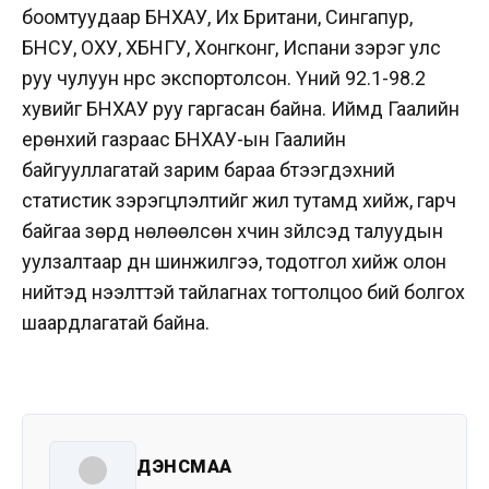
боомтуудаар БНХАУ, Их Британи, Сингапур,
БНСУ, ОХУ, ХБНГУ, Хонгконг, Испани зэрэг улс
руу чулуун нүүрс экспортолсон. Үүний 92.1-98.2
хувийг БНХАУ руу гаргасан байна. Иймд Гаалийн
ерөнхий газраас БНХАУ-ын Гаалийн
байгууллагатай зарим бараа бүтээгдэхүүний
статистик зэрэгцүүлэлтийг жил тутамд хийж, гарч
байгаа зөрүүд нөлөөлсөн хүчин зүйлсэд талуудын
уулзалтаар дүн шинжилгээ, тодотгол хийж олон
нийтэд нээлттэй тайлагнах тогтолцоо бий болгох
шаардлагатай байна.
ДЭНСМАА