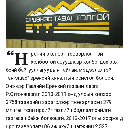
“Н
үүрсний экспорт, тээвэрлэлттэй
холбоотой асуудлаар холбогдох эрх
бүхий байгууллагуудын тайлан, мэдээлэлтэй
танилцах” ерөнхий хяналтын сонсгол болсон.
Энэ үеэр Гаалийн Ерөнхий газрын дарга
Р.Отгонжаргал 2010-2011 онд улсын хилээр
3758 тээврийн хэрэгслээр тээвэрлэсэн 379
мянган тонн нүүрсийг гаалийн бүрдүүлэлт хийлгүй
гаргасан байж болзошгүй,
2013-2017 оны хооронд
нүүрс тээвэрлэгч 86 аж ахуйн нэгжийн 2,527