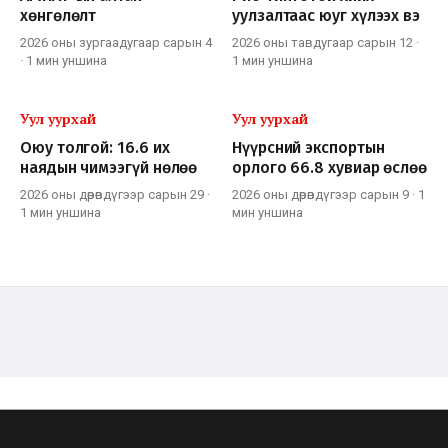
хөнгөлөлт
уулзалтаас юуг хүлээх вэ
2026 оны зургаадугаар сарын 4
2026 оны тавдугаар сарын 12
·
·
1 мин
уншина
1 мин
уншина
Уул уурхай
Уул уурхай
Оюу толгой: 16.6 их
Нүүрсний экспортын
наядын чимээгүй нөлөө
орлого 66.8 хувиар өслөө
2026 оны дөрөвдүгээр сарын 29
·
2026 оны дөрөвдүгээр сарын 9
·
1
1 мин
уншина
мин
уншина