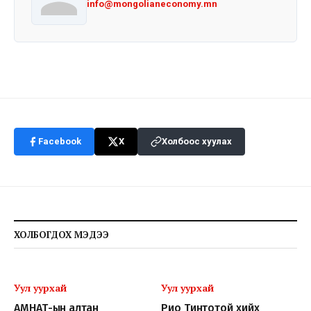
info@mongolianeconomy.mn
Facebook
X
Холбоос хуулах
ХОЛБОГДОХ МЭДЭЭ
Уул уурхай
Уул уурхай
АМНАТ-ын алтан
Рио Тинтотой хийх