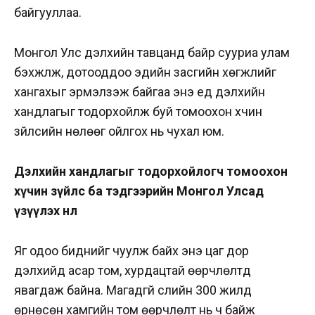
байгууллаа.
Монгол Улс дэлхийн тавцанд байр сууриа улам
бэхжүүлж, дотооддоо эдийн засгийн хөгжлийг
хангахыг эрмэлзэж байгаа энэ үед дэлхийн
хандлагыг тодорхойлж буй томоохон хүчин
зүйлсийн нөлөөг ойлгох нь чухал юм.
Дэлхийн хандлагыг тодорхойлогч томоохон
хүчин зүйлс ба тэдгээрийн Монгол Улсад
үзүүлэх нөлөө
Яг одоо биднийг чуулж байх энэ цаг дор
дэлхийд асар том, хурдацтай өөрчлөлтүүд
явагдаж байна. Магадгүй сүүлийн 300 жилд
өрнөсөн хамгийн том өөрчлөлт нь ч байж