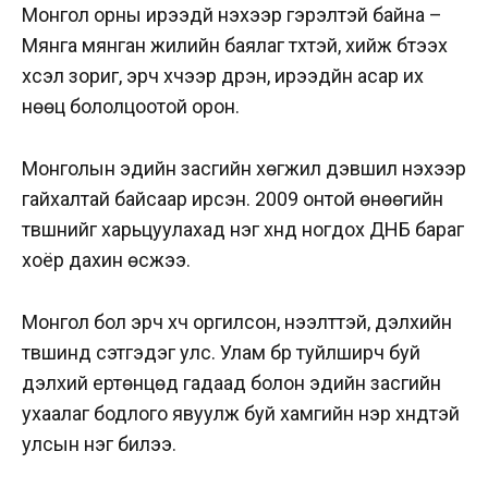
Монгол орны ирээдүй үнэхээр гэрэлтэй байна –
Мянга мянган жилийн баялаг түүхтэй, хийж бүтээх
хүсэл зориг, эрч хүчээр дүүрэн, ирээдүйн асар их
нөөц бололцоотой орон.
Монголын эдийн засгийн хөгжил дэвшил үнэхээр
гайхалтай байсаар ирсэн. 2009 онтой өнөөгийн
түвшнийг харьцуулахад нэг хүнд ногдох ДНБ бараг
хоёр дахин өсжээ.
Монгол бол эрч хүч оргилсон, нээлттэй, дэлхийн
түвшинд сэтгэдэг улс. Улам бүр туйлширч буй
дэлхий ертөнцөд гадаад болон эдийн засгийн
ухаалаг бодлого явуулж буй хамгийн нэр хүндтэй
улсын нэг билээ.