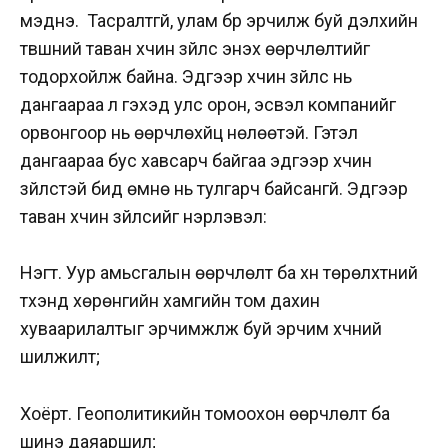
мэднэ. Тасралтгүй, улам бүр эрчилж буй дэлхийн
түвшний таван хүчин зүйлс энэхүү өөрчлөлтийг
тодорхойлж байна. Эдгээр хүчин зүйлс нь
дангаараа л гэхэд улс орон, эсвэл компанийг
орвонгоор нь өөрчлөхүйц нөлөөтэй. Гэтэл
дангаараа бус хавсарч байгаа эдгээр хүчин
зүйлстэй бид өмнө нь тулгарч байсангүй. Эдгээр
таван хүчин зүйлсийг нэрлэвэл:
Нэгт. Уур амьсгалын өөрчлөлт ба хүн төрөлхтний
түүхэнд хөрөнгийн хамгийн том дахин
хуваарилалтыг эрчимжүүлж буй эрчим хүчний
шилжилт;
Хоёрт. Геополитикийн томоохон өөрчлөлт ба
шинэ даяаршил;