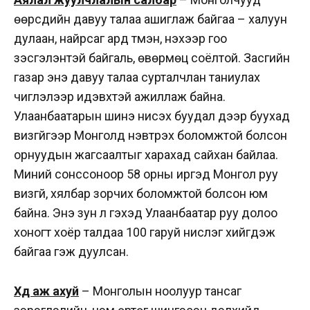
өөрсдийн давуу талаа ашиглаж байгаа – халуун
дулаан, найрсаг ард түмэн, үнэхээр гоо
үзэсгэлэнтэй байгаль, өвөрмөц соёлтой. Засгийн
газар энэ давуу талаа сурталчлан таниулах
чиглэлээр идэвхтэй ажиллаж байна.
Улаанбаатарын шинэ нисэх буудал дээр буухад
визгүйгээр Монголд нэвтрэх боломжтой болсон
орнуудын жагсаалтыг харахад сайхан байлаа.
Миний сонссоноор 58 орны иргэд Монгол руу
визгүй, хялбар зорчих боломжтой болсон юм
байна. Энэ зун л гэхэд Улаанбаатар руу долоо
хоногт хоёр талдаа 100 гаруй нислэг хийгдэж
байгаа гэж дуулсан.
Хөдөө аж ахуй
– Монголын ноолуур тансаг