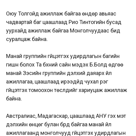
Оюу Толгойд ажиллаж байгаа өндөр авьяас
чадвартай баг цаашлаад Рио Тинтогийн бусад
уурхайд ажиллаж байгаа Монголчуудаас бид
суралцаж байна.
Манай группийн гүйцэтгэх удирдлагын багийн
гишүүн болох Та бүхний сайн мэдэх Б.Болд өдгөө
манай Зэсийн группийн дэлхий даяарх үйл
ажиллагаа, цаашлаад ирээдүйд чухал үүрэг
гүйцэтгэх томоохон төслүүдийг хариуцаж ажиллаж
байна.
Австралиас, Мадагаскар, цаашлаад АНУ гэх мэт
дэлхийн өнцөг булан бүрд байгаа манай үйл
ажиллагаанд монголчууд гүйцэтгэх удирдлагын