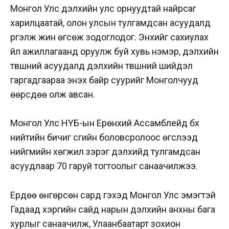
Монгол Улс дэлхийн улс орнуудтай найрсаг
харилцаатай, олон улсын тулгамдсан асуудалд
үргэлж жин өгсөж зодоглодог. Энхийг сахиулах
үйл ажиллагаанд оруулж буй хувь нэмэр, дэлхийн
түвшний асуудалд дэлхийн түвшний шийдэл
гаргадгаараа энэхүү байр суурийг Монголчууд
өөрсдөө олж авсан.
Монгол Улс НҮБ-ын Ерөнхий Ассамблейд бүх
нийтийн бичиг үсгийн боловсролоос өгсүүлээд
нийгмийн хөгжил зэрэг дэлхийд тулгамдсан
асуудлаар 70 гаруй тогтоолыг санаачилжээ.
Ердөө өнгөрсөн сард гэхэд Монгол Улс эмэгтэй
Гадаад хэргийн сайд нарын дэлхийн анхны бага
хурлыг санаачилж, Улаанбаатарт зохион