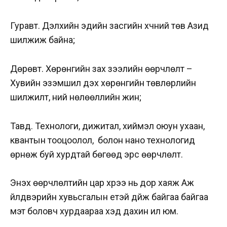
Гуравт. Дэлхийн эдийн засгийн хүчний төв Азид
шилжиж байна;
Дөрөвт. Хөрөнгийн зах зээлийн өөрчлөлт –
Хувийн эзэмшил дэх хөрөнгийн төвлөрлийн
шилжилт, үүний нөлөөллийн жин;
Тавд. Технологи, дижитал, хиймэл оюун ухаан,
квантын тооцоолол, болон нано технологид
өрнөж буй хурдтай бөгөөд эрс өөрчлөлт.
Энэхүү өөрчлөлтийн цар хүрээ нь дор хаяж Аж
үйлдвэрийн хувьсгалын үетэй дүйж байгаа байгаа
мэт боловч хурдаараа хэд дахин илүү юм.