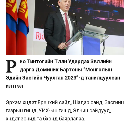
Р
ио Тинтогийн Төлөөлөн Удирдах Зөвлөлийн
дарга Доминик Бартоны “Монголын
Эдийн Засгийн Чуулган 2023”-д танилцуулсан
илтгэл
Эрхэм хүндэт Ерөнхий сайд, Шадар сайд, Засгийн
газрын гишүүд, УИХ-ын гишүүд, Элчин сайдууд,
хүндэт зочид та бүхэнд баярлалаа.