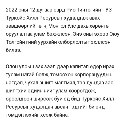
2022 оны 12 дугаар сард Рио Тинтогийн ТУЗ
Туркойс Хилл Ресурсыг худалдаж авах
зөвшөөрлийг өгч, Монгол Улс дахь хөрөнгө
оруулалтаа улам бэхжүүлсэн. Энэ оны эхээр Оюу
Толгойн гүний уурхайн олборлолтыг эхлүүлсэн
билээ.
Олон улсын зах зээл дээр капитал өдөр ирэх
тусам үнэтэй болж, томоохон корпорацуудын
нэгдэл, чухал ашигт малтмал, тэр дундаа зэс
шиг түүхий эдийн үнийг улам хөөрөгдөж,
өрсөлдөөн ширүүсэж буй үед бид Туркойс Хилл
Ресурсыг худалдан авсан гэдгийг би энд
тэмдэглэхийг хүсэж байна.