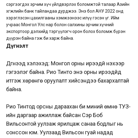
сэргээгдэх эрчим хүч үйлдвэрлэх боломжтой талаар Азийн
хөгжлийн банк тайландаа дурджээ. Энэ бол АНУ 2022 онд
хэрэглэсэн цахилгааны хэмжээнээс илүү гэсэн үг. Ийм
учраас Монгол Улс нар болон салхины эрчим хүчний
экспортоор дэлхийд тэргүүлэгч орон болох боломж бүрэн
дүүрэн байна гэж би харж байна.
Дүгнэлт
Дүгнээд хэлэхэд: Монгол орны ирээдүй үнэхээр
гэгээлэг байна. Рио Тинто энэ орны ирээдүйд
итгэж хөрөнгө оруулалт хийсэндээ бахархалтай
байна.
Рио Тинтод орсны дараахан би миний өмнө ТУЗ-
ийн даргаар ажиллаж байсан Сэр Боб
Вильсонтой уулзаж ярилцаж санаа бодлыг нь
сонссон юм. Уулзаад Вильсон гуай надад