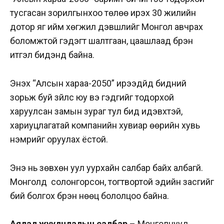
тусгасан зорилгынхоо төлөө ирэх 30 жилийн
дотор яг ийм хөгжил дэвшлийг Монгол авчрах
боломжтой гэдэгт шалтгаан, цаашлаад бүрэн
итгэл бидэнд байна.
Энэхүү “Алсын хараа-2050” ирээдүйд бидний
зорьж буй зүйлс юу вэ гэдгийг тодорхой
харуулсан замын зураг тул бид идэвхтэй,
хариуцлагатай компанийн хувиар өөрийн хувь
нэмрийг оруулах ёстой.
Энэ нь зөвхөн уул уурхайн салбар байх албагүй.
Монголд солонгорсон, тогтвортой эдийн засгийг
бий болгох бүрэн нөөц бололцоо байна.
Аялал жуулчлалын салбар
– Монголчууд