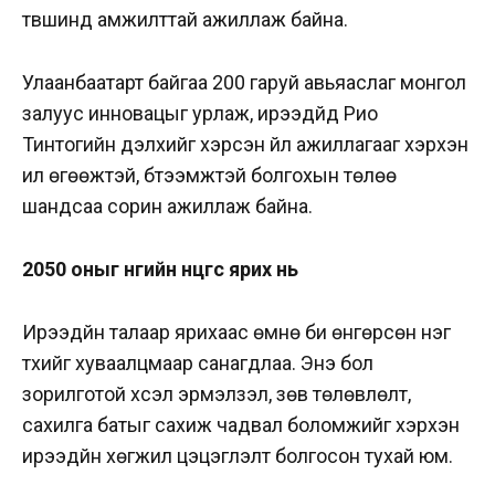
түвшинд амжилттай ажиллаж байна.
Улаанбаатарт байгаа 200 гаруй авьяаслаг монгол
залуус инновацыг урлаж, ирээдүйд Рио
Тинтогийн дэлхийг хэрсэн үйл ажиллагааг хэрхэн
илүү өгөөжтэй, бүтээмжтэй болгохын төлөө
шандсаа сорин ажиллаж байна.
2050 оныг өнөөгийн өнцгөөс ярих нь
Ирээдүйн талаар ярихаас өмнө би өнгөрсөн нэг
түүхийг хуваалцмаар санагдлаа. Энэ бол
зорилготой хүсэл эрмэлзэл, зөв төлөвлөлт,
сахилга батыг сахиж чадвал боломжийг хэрхэн
ирээдүйн хөгжил цэцэглэлт болгосон тухай юм.