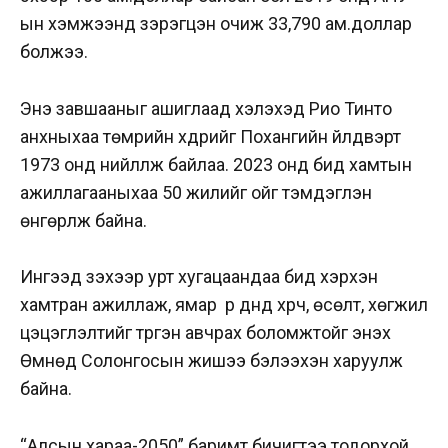
ын хэмжээнд зэрэгцэн очиж 33,790 ам.доллар
болжээ.
Энэ завшааныг ашиглаад хэлэхэд Рио Тинто
анхныхаа төмрийн хүдрийг Похангийн үйлдвэрт
1973 онд нийлүүлж байлаа. 2023 онд бид хамтын
ажиллагааныхаа 50 жилийг ойг тэмдэглэн
өнгөрүүлж байна.
Ингээд үзэхээр урт хугацаандаа бид хэрхэн
хамтран ажиллаж, ямар үр дүнд хүрч, өсөлт, хөгжил
цэцэглэлтийг түргэн авчрах боломжтойг энэхүү
Өмнөд Солонгосын жишээ бэлээхэн харуулж
байна.
“Алсын хараа-2050” баримт бичигтээ тодорхой