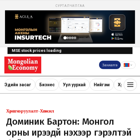
СУРТАЛЧИЛГАА
MSE stock prices loading
Захиалга
Эдийн засаг
Бизнес
Уул уурхай
Нийгэм
Хөрөнгө ору
Хөрөнгө оруулалт-Хөгжил
Доминик Бартон: Монгол
орны ирээдүй үнэхээр гэрэлтэй