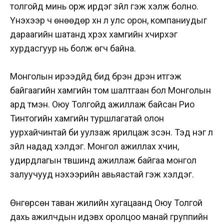
толгойд минь орж ирдэг зүйл гэж хэлж болно.
Үнэхээр ч өнөөдөр хүн л улс орон, компаниудыг
дараагийн шатанд хүрэх хамгийн хүчирхэг
хурдасгуур нь болж өгч байна.
Монголын ирээдүйд бид бүрэн дүүрэн итгэж
байгаагийн хамгийн том шалтгаан бол Монголын
ард түмэн. Оюу Толгойд ажиллаж байсан Рио
Тинтогийн хамгийн туршлагатай олон
уурхайчинтай би уулзаж ярилцаж үзсэн. Тэд нэг л
зүйл надад хэлдэг. Монгол ажиллах хүчин,
удирдлагын түвшинд ажиллаж байгаа монгол
залуучууд үнэхээрийн авьяастай гэж хэлдэг.
Өнгөрсөн таван жилийн хугацаанд Оюу Толгой
дахь ажилчдын идэвх оролцоо манай группийн