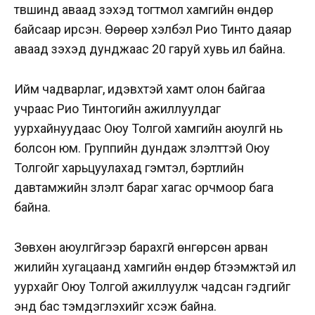
түвшинд аваад үзэхэд тогтмол хамгийн өндөр
байсаар ирсэн. Өөрөөр хэлбэл Рио Тинто даяар
аваад үзэхэд дунджаас 20 гаруй хувь илүү байна.
Ийм чадварлаг, идэвхтэй хамт олон байгаа
учраас Рио Тинтогийн ажиллуулдаг
уурхайнуудаас Оюу Толгой хамгийн аюулгүй нь
болсон юм. Группийн дундаж үзүүлэлттэй Оюу
Толгойг харьцуулахад гэмтэл, бэртлийн
давтамжийн үзүүлэлт бараг хагас орчмоор бага
байна.
Зөвхөн аюулгүйгээр барахгүй өнгөрсөн арван
жилийн хугацаанд хамгийн өндөр бүтээмжтэй ил
уурхайг Оюу Толгой ажиллуулж чадсан гэдгийг
энд бас тэмдэглэхийг хүсэж байна.