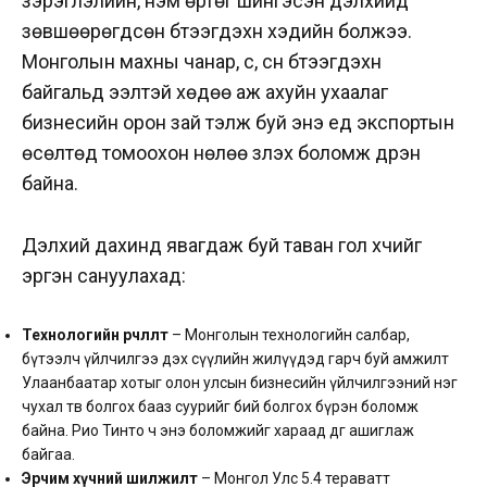
зэрэглэлийн, нэмүү өртөг шингэсэн дэлхийд
зөвшөөрөгдсөн бүтээгдэхүүн хэдийн болжээ.
Монголын махны чанар, сүү, сүүн бүтээгдэхүүн
байгальд ээлтэй хөдөө аж ахуйн ухаалаг
бизнесийн орон зай тэлж буй энэ үед экспортын
өсөлтөд томоохон нөлөө үзүүлэх боломж дүүрэн
байна.
Дэлхий дахинд явагдаж буй таван гол хүчийг
эргэн сануулахад:
Технологийн өөрчлөлт
– Монголын технологийн салбар,
бүтээлч үйлчилгээ дэх сүүлийн жилүүдэд гарч буй амжилт
Улаанбаатар хотыг олон улсын бизнесийн үйлчилгээний нэг
чухал төв болгох бааз суурийг бий болгох бүрэн боломж
байна. Рио Тинто ч энэ боломжийг хараад өдгөө ашиглаж
байгаа.
Эрчим хүчний шилжилт
– Монгол Улс 5.4 тераватт