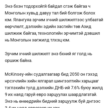
Энэ бүхэн тодорхойгүй байдал үүсгэж байгаа ч
Монголын хувьд давуу тал бий болгож болох
юм. Ялангуяа эрчим хүчний шилжилтээс улбаатай
өөрчлөлт, дэлхийн эдийн засгийн төв Азид
шилжиж байгаа, технологийн эрчимтэй дэвшил
нь Монголын хөгжилд түлхэц юм.
Эрчим хүчний шилжилт энэ бүхний яг голд нь
оршиж байна.
McKinsey-ийн судалгаагаар бид 2050 он гэхэд
нүүрсхүчлийн хийн ялгарал шингээлтийн харьцааг
тэглэхийн тулд дэлхийн ДНБ-ий 7.6% буюу жилд
9 их наяд гаруй евро зарцуулах шаардлагатай.
Энэ нь өнөөдрийн бидний зарцуулж буй дүнгээс
3.4 их наяд еврогоор их юм.