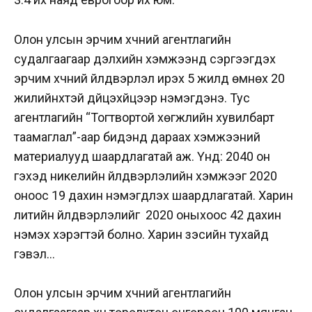
Олон улсын эрчим хүчний агентлагийн
судалгаагаар дэлхийн хэмжээнд сэргээгдэх
эрчим хүчний үйлдвэрлэл ирэх 5 жилд өмнөх 20
жилийнхтэй дүйцэхүйцээр нэмэгдэнэ. Тус
агентлагийн “Тогтвортой хөгжлийн хувилбарт
таамаглал”-аар бидэнд дараах хэмжээний
материалууд шаардлагатай аж. Үүнд: 2040 он
гэхэд никелийн үйлдвэрлэлийн хэмжээг 2020
оноос 19 дахин нэмэгдүүлэх шаардлагатай. Харин
литийн үйлдвэрлэлийг 2020 оныхоос 42 дахин
нэмэх хэрэгтэй болно. Харин зэсийн тухайд
гэвэл…
Олон улсын эрчим хүчний агентлагийн