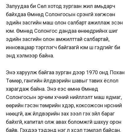
Залуудаа би Сөүл хотод зургаан жил амьдарч
байхдаа Өмнөд Солонгосын үсрэнгүй хөгжсөн
эдийн засгийн маш олон салбарт ажиллаж үзсэн
юм. Өмнөд Солонгос дандаа өнөөдрийнх шиг
эдийн засгийн олон амжилттай салбартай,
инновацаар тэргүүлэгч байгаагүй юм шүү гэдгийг би
энд хэлмээр байна.
Энэ харуулж байгаа зурган дээр 1970 онд Похан
Төмөр, гангийн үйлдвэрийн шавыг тавих ёслол
харагдаж байна. Энэ үеэс өмнө Өмнөд
Солонгосын эрчим хүчний нийлүүлэлт маш ядмаг,
өөрийн гэсэн төмрийн хүдэр, коксожсон нүүрсний
нөөцгүй, аж үйлдвэрийн зах зээл гэх зүйл бараг
байхгүй, капитал олж авах боломжгүй шахуу орон
байв. Гэхдээ тэдэнд нэг л хүсэл тэмүүлэл байсан.