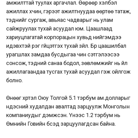
амжилттай туулах аргачлал. Өөрөөр хэлбэл
ажиллах хүчин, гэрээт ажилтнуудаа өөртөө татаж,
тэднийг сургаж, авьяас чадварыг нь улам
сайжруулах тухай асуудал юм. Цаашлаад
хариуцлагатай корпорацын хувьд нийгэмдээ
идэвхтэй үүрэг гүйцэтгэх тухай зүйл. Бүр цаашилбал
урагшлах замдаа бусдыгаа чин сэтгэлээсээ
сонсож, тэдний санаа бодол, зөвлөмжийг нь үйл
ажиллагаандаа тусгах тухай асуудал гэж ойлгож
болно.
Өнөөг хүртэл Оюу Толгой 5.1 тэрбум ам.долларыг
үндэсний худалдан авалтад зарцуулж Монголын
компаниудыг дэмжсэн. Үүнээс 1.2 тэрбум нь
Өмнийн Говийн бүсэд зарцуулагдсан байна.