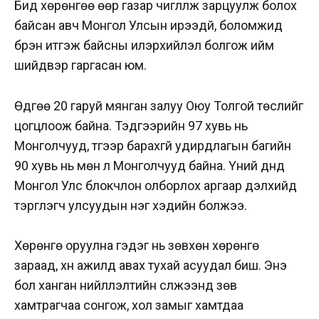
Бид хөрөнгөө өөр газар чиглүүлж зарцуулж болох
байсан авч Монгол Улсын ирээдүй, боломжид
бүрэн итгэж байсны илэрхийлэл болгож ийм
шийдвэр гаргасан юм.
Өдгөө 20 гаруй мянган залуу Оюу Толгой төслийг
цогцлоож байна. Тэдгээрийн 97 хувь нь
Монголчууд, түүгээр барахгүй удирдлагын багийн
90 хувь нь мөн л Монголчууд байна. Үүний дүнд
Монгол Улс блокчлон олборлох аргаар дэлхийд
тэргүүлэгч улсуудын нэг хэдийн болжээ.
Хөрөнгө оруулна гэдэг нь зөвхөн хөрөнгө
зараад, хүн ажилд авах тухай асуудал биш. Энэ
бол ханган нийлүүлэлтийн сүлжээнд зөв
хамтрагчаа сонгож, хол замыг хамтдаа