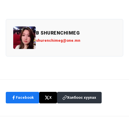
B SHURENCHIMEG
shurenchimeg@one.mn
Facebook
X
Холбоос хуулах