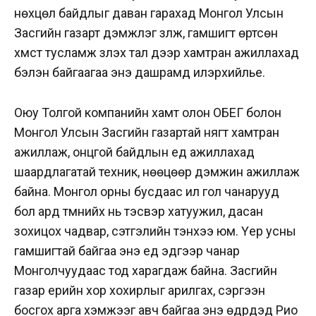
нөхцөл байдлыг даван гарахад Монгол Улсын
Засгийн газарт дэмжлэг үзүүлж, гамшигт өртсөн
хүмүүст тусламж үзүүлэх тал дээр хамтран ажиллахад
бэлэн байгаагаа энэ дашрамд илэрхийлье.
Оюу Толгой компанийн хамт олон ОБЕГ болон
Монгол Улсын Засгийн газартай нягт хамтран
ажиллаж, онцгой байдлын үед ажиллахад
шаардлагатай техник, нөөцөөр дэмжин ажиллаж
байна. Монгол орны бусдаас илүү гол чанарууд
бол ард түмнийх нь тэсвэр хатуужил, дасан
зохицох чадвар, сэтгэлийн тэнхээ юм. Үер усны
гамшигтай байгаа энэ үед эдгээр чанар
Монголчуудаас тод харагдаж байна. Засгийн
газар үерийн хор хохирлыг арилгах, сэргээн
босгох арга хэмжээг авч байгаа энэ өдрүүдэд Рио