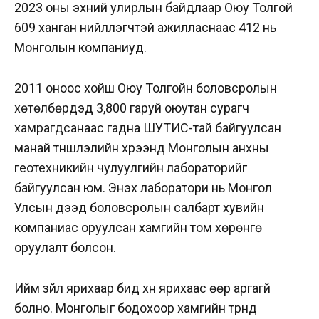
2023 оны эхний улирлын байдлаар Оюу Толгой
609 ханган нийлүүлэгчтэй ажилласнаас 412 нь
Монголын компаниуд.
2011 оноос хойш Оюу Толгойн боловсролын
хөтөлбөрүүдэд 3,800 гаруй оюутан сурагч
хамрагдсанаас гадна ШУТИС-тай байгуулсан
манай түншлэлийн хүрээнд Монголын анхны
геотехникийн чулуулгийн лабораторийг
байгуулсан юм. Энэхүү лаборатори нь Монгол
Улсын дээд боловсролын салбарт хувийн
компаниас оруулсан хамгийн том хөрөнгө
оруулалт болсон.
Ийм зүйл ярихаар бид хүн ярихаас өөр аргагүй
болно. Монголыг бодохоор хамгийн түрүүнд