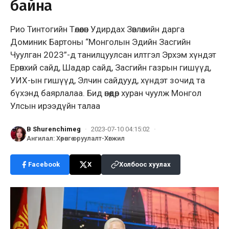
байна
Рио Тинтогийн Төлөөлөн Удирдах Зөвлөлийн дарга
Доминик Бартоны “Монголын Эдийн Засгийн
Чуулган 2023”-д танилцуулсан илтгэл Эрхэм хүндэт
Ерөнхий сайд, Шадар сайд, Засгийн газрын гишүүд,
УИХ-ын гишүүд, Элчин сайдууд, хүндэт зочид та
бүхэнд баярлалаа. Бид өнөөдөр хуран чуулж Монгол
Улсын ирээдүйн талаа
B Shurenchimeg
·
2023-07-10 04:15:02
·
Ангилал
:
Хөрөнгө оруулалт-Хөгжил
Facebook
X
Холбоос хуулах