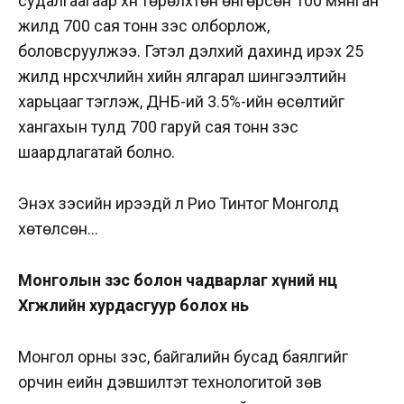
судалгаагаар хүн төрөлхтөн өнгөрсөн 100 мянган
жилд 700 сая тонн зэс олборлож,
боловсруулжээ. Гэтэл дэлхий дахинд ирэх 25
жилд нүүрсхүчлийн хийн ялгарал шингээлтийн
харьцааг тэглэж, ДНБ-ий 3.5%-ийн өсөлтийг
хангахын тулд 700 гаруй сая тонн зэс
шаардлагатай болно.
Энэхүү зэсийн ирээдүй л Рио Тинтог Монголд
хөтөлсөн…
Монголын зэс болон чадварлаг хүний нөөц
Хөгжлийн хурдасгуур болох нь
Монгол орны зэс, байгалийн бусад баялгийг
орчин үеийн дэвшилтэт технологитой зөв