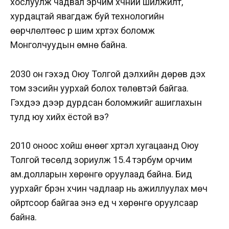
хослуулж чадвал эрчим хүчний шилжилт,
хурдацтай явагдаж буй технологийн
өөрчлөлтөөс үр шим хүртэх боломж
Монголчуудын өмнө байна.
2030 он гэхэд Оюу Толгой дэлхийн дөрөв дэх
том зэсийн уурхай болох төлөвтэй байгаа.
Гэхдээ дээр дурдсан боломжийг ашиглахын
тулд юу хийх ёстой вэ?
2010 оноос хойш өнөөг хүртэл хугацаанд Оюу
Толгой төсөлд зориулж 15.4 тэрбум орчим
ам.долларын хөрөнгө оруулаад байна. Бид
уурхайг бүрэн хүчин чадлаар нь ажиллуулах мөч
ойртсоор байгаа энэ үед ч хөрөнгө оруулсаар
байна.