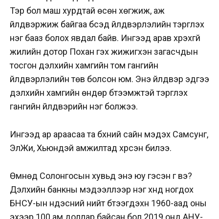
Тэр бол маш хурдтай өсөн хөгжиж, аж
үйлдвэржиж байгаа бүсэд үйлдвэрлэлийн тэргүүлэх
нэг бааз болох явдал байв. Ингээд арав хүрэхгүй
жилийн дотор Похан гэх жижигхэн загасчдын
тосгон дэлхийн хамгийн том гангийн
үйлдвэрлэлийн төв болсон юм. Энэ үйлдвэр эдүгээ
дэлхийн хамгийн өндөр бүтээмжтэй тэргүүлэх
гангийн үйлдвэрийн нэг болжээ.
Ингээд ар араасаа та бүхний сайн мэдэх Самсунг,
ЭлЖи, Хьюндэй амжилтад хүрсэн билээ.
Өмнөд Солонгосын хувьд энэ юу гэсэн үг вэ?
Дэлхийн банкны мэдээллээр нэг хүнд ногдох
БНСУ-ын үндэсний нийт бүтээгдэхүүн 1960-аад оны
эхээр 100 ам.доллар байсан бол 2019 онд АНУ-