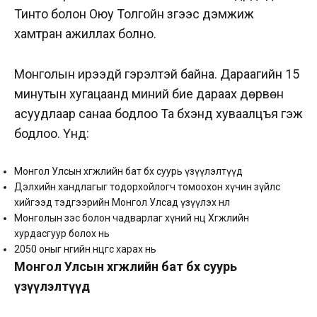
Тинто болон Оюу Толгойн зүгээс дэмжиж
хамтран ажиллах болно.
Монголын ирээдүй гэрэлтэй байна. Дараагийн 15
минутын хугацаанд миний бие дараах дөрвөн
асуудлаар санаа бодлоо Та бүхэнд хуваалцъя гэж
бодлоо. Үүнд:
Монгол Улсын хөгжлийн бат бөх суурь үзүүлэлтүүд
Дэлхийн хандлагыг тодорхойлогч томоохон хүчин зүйлс
хийгээд тэдгээрийн Монгол Улсад үзүүлэх нөлөө
Монголын зэс болон чадварлаг хүний нөөц Хөгжлийн
хурдасгуур болох нь
2050 оныг өнөөгийн өнцгөөс харах нь
Монгол Улсын хөгжлийн бат бөх суурь
үзүүлэлтүүд