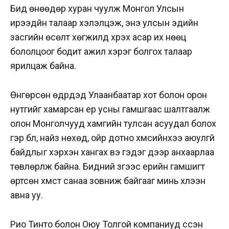
Бид өнөөдөр хуран чуулж Монгол Улсын
ирээдүйн талаар хэлэлцэж, энэ улсын эдийн
засгийн өсөлт хөгжилд хүрэх асар их нөөц
бололцоог бодит ажил хэрэг болгох талаар
ярилцаж байна.
Өнгөрсөн өдрүүдэд Улаанбаатар хот болон орон
нутгийг хамарсан үер усны гамшгаас шалтгаалж
олон Монголчууд хамгийн тулсан асуудал болох
гэр бүл, найз нөхөд, ойр дотно хүмүүсийнхээ аюулгүй
байдлыг хэрхэн хангах вэ гэдэг дээр анхаарлаа
төвлөрүүлж байна. Бидний зүгээс үерийн гамшигт
өртсөн хүмүүст санаа зовниж байгааг минь хүлээн
авна уу.
Рио Тинто болон Оюу Толгой компаниуд үүссэн