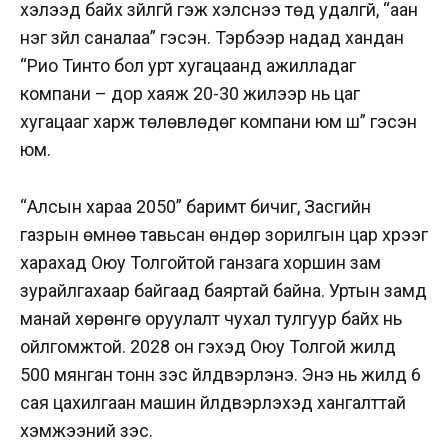
хэлээд байх зүйлгүй гэж хэлснээ төд удалгүй, “аан
нэг зүйл саналаа” гэсэн. Тэрбээр надад хандан
“Рио Тинто бол урт хугацаанд ажилладаг
компани – дор хаяж 20-30 жилээр нь цаг
хугацааг харж төлөвлөдөг компани юм шүү” гэсэн
юм.
“Алсын хараа 2050” баримт бичиг, Засгийн
газрын өмнөө тавьсан өндөр зорилгын цар хүрээг
харахад Оюу Толгойтой ганзага хоршин зам
зурайлгахаар байгаад баяртай байна. Уртын замд
манай хөрөнгө оруулалт чухал тулгуур байх нь
ойлгомжтой. 2028 он гэхэд Оюу Толгой жилд
500 мянган тонн зэс үйлдвэрлэнэ. Энэ нь жилд 6
сая цахилгаан машин үйлдвэрлэхэд хангалттай
хэмжээний зэс.