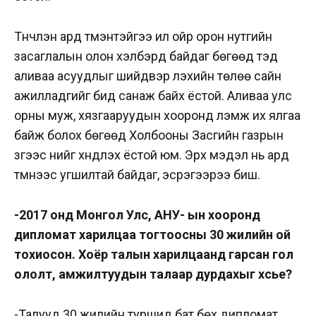
Түүнчлэн ард түмэнтэйгээ илүү ойр орон нутгийн
засаглалын олон хэлбэрүүд байдаг бөгөөд тэд
аливаа асуудлыг шийдвэр лэхийн төлөө сайн
ажилладгийг бид санаж байх ёстой. Аливаа улс
орны муж, хязгааруудын хооронд үлэмж их ялгаа
байж болох бөгөөд Холбооны Засгийн газрын
зүгээс үүнийг хүндлэх ёстой юм. Эрх мэдэл нь ард
түмнээс угшилтай байдаг, эсрэгээрээ биш.
-2017 онд Монгол Улс, АНУ- ын хооронд
дипломат харилцаа тогтоосны 30 жилийн ой
тохиосон. Хоёр талын харилцаанд гарсан гол
ололт, амжилтуудын талаар дурдахыг хүсье?
-Талууд 30 жилийн туршид бат бөх дипломат