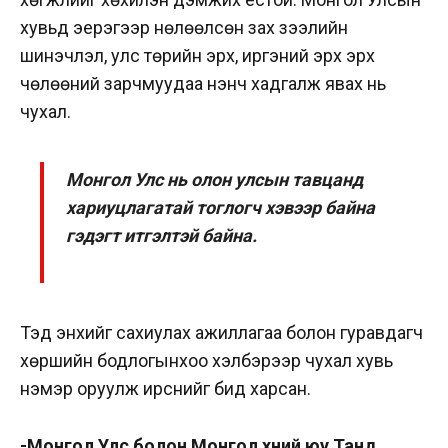
хувьд эерэгээр нөлөөлсөн зах зээлийн
шинэчлэл, улс төрийн эрх, иргэний эрх эрх
чөлөөний зарчмуудаа үнэнч хадгалж явах нь
чухал.
Монгол Улс нь олон улсын тавцанд
хариуцлагатай тоглогч хэвээр байна
гэдэгт итгэлтэй байна.
Тэд энхийг сахиулах ажиллагаа болон гуравдагч
хөршийн бодлогынхоо хэлбэрээр чухал хувь
нэмэр оруулж ирснийг бид харсан.
-Монгол Улс болон Монгол хүний юу Танд