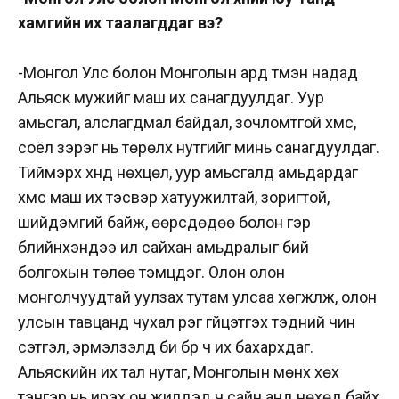
хамгийн их таалагддаг вэ?
-Монгол Улс болон Монголын ард түмэн надад
Альяск мужийг маш их санагдуулдаг. Уур
амьсгал, алслагдмал байдал, зочломтгой хүмүүс,
соёл зэрэг нь төрөлх нутгийг минь санагдуулдаг.
Тиймэрхүү хүнд нөхцөл, уур амьсгалд амьдардаг
хүмүүс маш их тэсвэр хатуужилтай, зоригтой,
шийдэмгий байж, өөрсдөдөө болон гэр
бүлийнхэндээ илүү сайхан амьдралыг бий
болгохын төлөө тэмцдэг. Олон олон
монголчуудтай уулзах тутам улсаа хөгжүүлж, олон
улсын тавцанд чухал үүрэг гүйцэтгэх тэдний чин
сэтгэл, эрмэлзэлд би бүр ч их бахархдаг.
Альяскийн их тал нутаг, Монголын мөнх хөх
тэнгэр нь ирэх он жилүүдэд ч сайн анд нөхөд байх