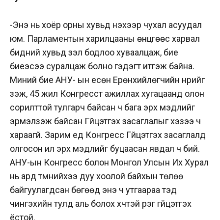
-Энэ нь хоёр орны хувьд үнэхээр чухал асуудал
юм. Парламентын харилцааны өнцгөөс харвал
бидний хувьд үзэл бодлоо хуваалцаж, бие
биеэсээ суралцаж болно гэдэгт итгэж байна.
Миний бие АНУ- ын есөн Ерөнхийлөгчийн нүүрийг
үзэж, 45 жил Конгресст ажиллах хугацаанд олон
сорилттой тулгарч байсан ч бага эрх мэдлийг
эрмэлзэж байсан Гүйцэтгэх засаглалыг хэзээ ч
хараагүй. Зарим үед Конгресс Гүйцэтгэх засаглалд
олгосон илүү эрх мэдлийг буцаасан явдал ч бий.
АНУ-ын Конгресс болон Монгол Улсын Их Хурал
нь ард түмнийхээ дуу хоолой байхын төлөө
байгуулагдсан бөгөөд энэ ч утгаараа тэд
чингэхийн тулд аль болох хүчтэй үүрэг гүйцэтгэх
ёстой.