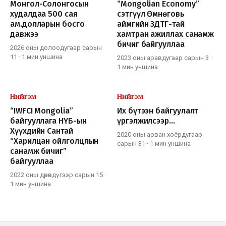
Монгол-Солонгосын
“Mongolian Economy”
худалдаа 500 сая
сэтгүүл Өмнөговь
ам.долларын босго
аймгийн ЗДТГ-тай
давжээ
хамтран ажиллах санамж
бичиг байгууллаа
2026 оны долоодугаар сарын
11
·
1 мин
уншина
2023 оны аравдугаар сарын 3
·
1 мин
уншина
Нийгэм
Нийгэм
“IWFCI Mongolia”
Их бүтээн байгуулалт
байгууллага НҮБ-ын
үргэлжилсээр…
Хүүхдийн Сантай
2020 оны арван хоёрдугаар
“Харилцан ойлголцлын
сарын 31
·
1 мин
уншина
санамж бичиг”
байгууллаа
2022 оны дөрөвдүгээр сарын 15
·
1 мин
уншина