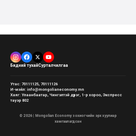
Бидний тухай
Сурталчилгаа
Утас
:
70111125, 70111126
И-мэйл
:
info@mongolianeconomy.mn
Хаяг
:
Улаанбаатар, Чингэлтэй дүүрэг, 1-р хороо, Экспресс
тауэр 802
© 2026 | Mongolian Economy зохиогчийн эрх хуулиар
хамгаалагдсан