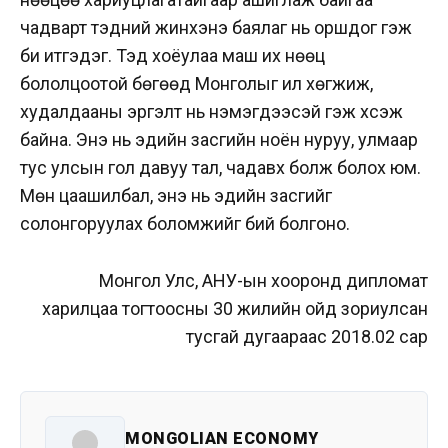
чадварт тэдний жинхэнэ баялаг нь оршдог гэж
би итгэдэг. Тэд хоёулаа маш их нөөц
бололцоотой бөгөөд Монголыг илүү хөгжиж,
худалдааны эргэлт нь нэмэгдээсэй гэж хүсэж
байна. Энэ нь эдийн засгийн ноён нуруу, улмаар
тус улсын гол давуу тал, чадавх болж болох юм.
Мөн цаашилбал, энэ нь эдийн засгийг
солонгоруулах боломжийг бий болгоно.
Монгол Улс, АНУ-ын хооронд дипломат
харилцаа тогтоосны 30 жилийн ойд зориулсан
тусгай дугаараас 2018.02 сар
MONGOLIAN ECONOMY