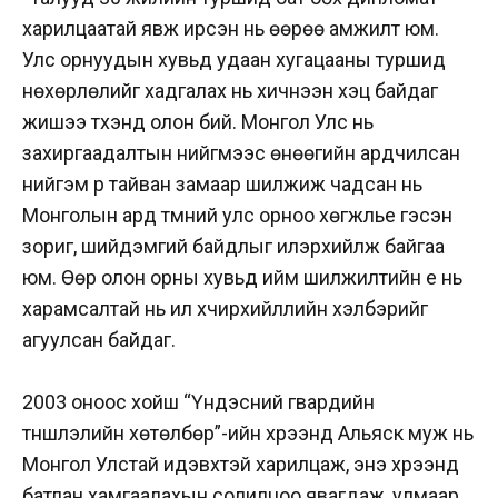
харилцаатай явж ирсэн нь өөрөө амжилт юм.
Улс орнуудын хувьд удаан хугацааны туршид
нөхөрлөлийг хадгалах нь хичнээн хэцүү байдаг
жишээ түүхэнд олон бий. Монгол Улс нь
захиргаадалтын нийгмээс өнөөгийн ардчилсан
нийгэм рүү тайван замаар шилжиж чадсан нь
Монголын ард түмний улс орноо хөгжүүлье гэсэн
зориг, шийдэмгий байдлыг илэрхийлж байгаа
юм. Өөр олон орны хувьд ийм шилжилтийн үе нь
харамсалтай нь илүү хүчирхийллийн хэлбэрийг
агуулсан байдаг.
2003 оноос хойш “Үндэсний гвардийн
түншлэлийн хөтөлбөр”-ийн хүрээнд Альяск муж нь
Монгол Улстай идэвхтэй харилцаж, энэ хүрээнд
батлан хамгаалахын солилцоо явагдаж, улмаар