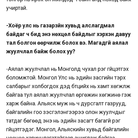
учиртай.
-Хоёр улс нь газарзүйн хувьд алслагдмал
байдаг ч бид энэ нөхцөл байдлыг хэрхэн давуу
тал болгон өөрчилж болох вэ. Магадгүй аялал
жуулчлал байж болох уу?
-Аялал жуулчлал нь Монголд чухал үүрэг гүйцэтгэх
боломжтой. Монгол Улс нь эдийн засгийн тэрхүү
салбарыг холбогдох дэд бүтцийх нь хамт хөгжүүлж
байгаа тул аялал жуулчлал өргөжин хөгжинө гэж
харж байна. Альяск муж нь ч дурсгалт газрууд,
байгалийн гоо үзэсгэлэнгээрээ олон жуулчдыг
татдаг бөгөөд энэ нь эдийн засагт багагүй үүрэг
гүйцэтгэдэг. Монгол, Альяскийн хувьд байгалийн
нөөцөө хариуцлагатайгаар ашиглаж байгаа