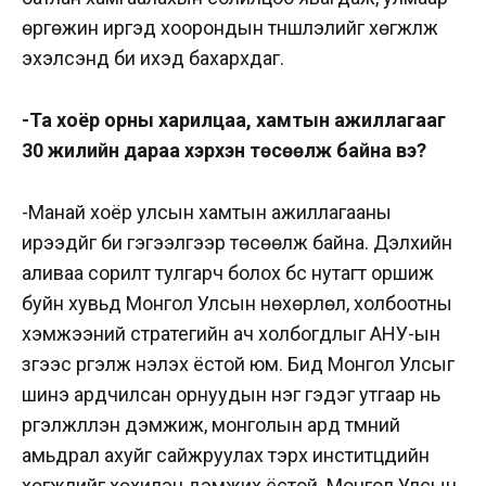
өргөжин иргэд хоорондын түншлэлийг хөгжүүлж
эхэлсэнд би ихэд бахархдаг.
-Та хоёр орны харилцаа, хамтын ажиллагааг
30 жилийн дараа хэрхэн төсөөлж байна вэ?
-Манай хоёр улсын хамтын ажиллагааны
ирээдүйг би гэгээлгээр төсөөлж байна. Дэлхийн
аливаа сорилт тулгарч болох бүс нутагт оршиж
буйн хувьд Монгол Улсын нөхөрлөл, холбоотны
хэмжээний стратегийн ач холбогдлыг АНУ-ын
зүгээс үргэлж үнэлэх ёстой юм. Бид Монгол Улсыг
шинэ ардчилсан орнуудын нэг гэдэг утгаар нь
үргэлжлүүлэн дэмжиж, монголын ард түмний
амьдрал ахуйг сайжруулах тэрхүү инститүцүүдийн
хөгжлийг хөхиүлэн дэмжих ёстой. Монгол Улсын