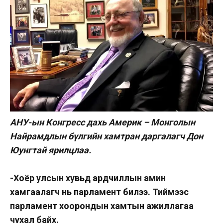
АНУ-ын Конгресс дахь Америк – Монголын
Найрамдлын бүлгийн хамтран даргалагч Дон
Юунгтай ярилцлаа.
-Хоёр улсын хувьд ардчиллын амин
хамгаалагч нь парламент билээ. Тиймээс
парламент хоорондын хамтын ажиллагаа
чухал байх.