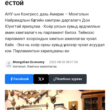
ёстой
АНУ-ын Конгресс дахь Америк – Монголын
Найрамдлын бүлгийн хамтран даргалагч Дон
Юунгтай ярилцлаа. -Хоёр улсын хувьд ардчиллын
амин хамгаалагч нь парламент билээ. Тиймээс
парламент хоорондын хамтын ажиллагаа чухал
байх. -Энэ нь хоёр орны хувьд үнэхээр чухал асуудал
юм. Парламентын харилцааны өн
Mongolian Economy
·
2023-08-03 08:37:28
·
Ангилал
:
Хамтын ажиллагаа
Facebook
X
Холбоос хуулах