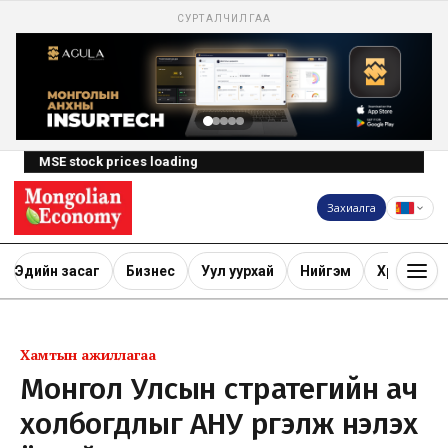
СУРТАЛЧИЛГАА
MSE stock prices loading
Захиалга
Эдийн засаг
Бизнес
Уул уурхай
Нийгэм
Хөрөнгө ору
Хамтын ажиллагаа
Монгол Улсын стратегийн ач
холбогдлыг АНУ үргэлж үнэлэх