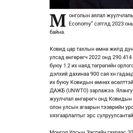
М
онголын аялал жуулчлалын
Economy” сэтгүүлд 2023 о
байна.
Ковид цар тахлын өмнө жилд дунд
улсад өнгөрөгч 2022 онд 290.414
буюу 1.2 их наяд төгрөгийн орл
дэлхий дахинаа 900 сая хүн гадаа
их буюу Ковидын өмнөх өсөлттэй
ДАЖБ (UNWTO) зарлажээ. Ялангуяа
жуулчлал өнгөрөгч онд Ковидын ө
олон улсын агаарын тээврийн урсг
хязгаарлалтыг эрс сулруулсантай
Монгол Улсын Засгийн газраас 20