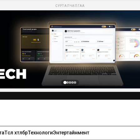
СУРТАЛЧИЛГАА
та
Төсөл хөтөлбөр
Технологи
Энтертайнмент