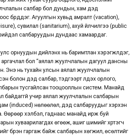
улчлалын салбар бол дундын, хам дэд
с бүрддэг. Агуулгын хувьд амралт (vacation),
eisure), сувилал (sanitarium), ахуй үйлчилгээ (public
 нэрийдэл салбаруудын дундаас хамаардаг.
 улс орнуудын дийлэнх нь баримтлан хэрэгжүүлдэг,
аргачлал бол “аялал жуулчлалын дагуул дансны
 мөн. Энэ нь тухайн улсын аялал жуулчлалын
сэн болон дэд салбар, тэдгээрт үлдэх орлого,
албарын тусгайлсан тооцооллын систем. Манайд
ал байдаггүй учир аялал жуулчлалын салбарын
), дам (induced) нөлөөлөл, дэд салбаруудыг хэрхэн
а. Өөрөөр хэлбэл, гаднаас манайд ирж буй
рын хуваарилагдах өгөөж, ашиг шимийг хүртэгч
гийг бүрэн гаргаж байж салбарын хөгжил, өсөлтийг