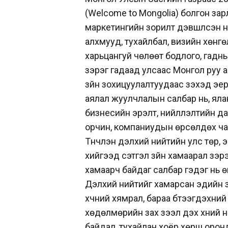
(Welcome to Mongolia) болгон зар
маркетингийн зорилт дэвшүүлсэн 
алхмууд, тухайлбал, визийн хөнг
харьцангуй чөлөөт бодлого, гадн
зэрэг гадаад улсаас Монгол руу 
зүйн зохицуулалтуудаас үзэхэд эер
аялал жуулчлалын салбар нь, ял
бизнесийн эрэлт, нийлүүлэлтийн да
орчин, компаниудын өрсөлдөх ча
Түүнчлэн дэлхий нийтийн улс төр, э
хийгээд сэтгэл зүйн хамаарал зэр
хамаарч байдаг салбар гэдэг нь ө
Дэлхий нийтийг хамарсан эдийн за
хүчний хямрал, бараа бүтээгдэхүүни
хөдөлмөрийн зах зээл дэх хүний 
байдал, тухайлан хоёр хөрш орон