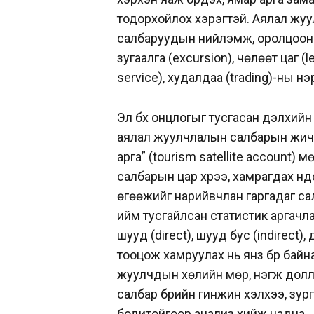
тодорхойлох хэрэгтэй. Аялал жу
салбаруудын нийлэмж, оролцооноо
зугаалга (excursion), чөлөөт цаг (l
service), худалдаа (trading)-ны
Эл бүх онцлогыг тусгасан дэлхийн
аялал жуулчлалын салбарын жич 
арга” (tourism satellite account)
салбарын цар хүрээ, хамрагдах үнд
өгөөжийг нарийвчлан гаргадаг с
ийм тусгайлсан статистик аргачл
шууд (direct), шууд бус (indirect
тооцож хамруулах нь янз бүр байн
жуулчдын хөлийн мөр, нэгж долла
салбар бүрийн гинжин хэлхээ, зур
бодитойгоор анализ хийж чадна.