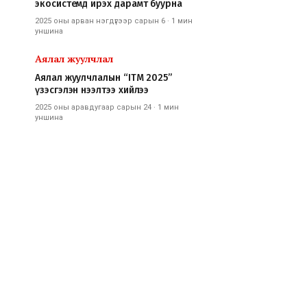
экосистемд ирэх дарамт буурна
2025 оны арван нэгдүгээр сарын 6
·
1 мин
уншина
Аялал жуулчлал
Аялал жуулчлалын “ITM 2025”
үзэсгэлэн нээлтээ хийлээ
2025 оны аравдугаар сарын 24
·
1 мин
уншина