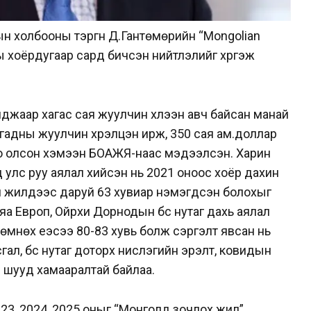
 холбооны тэргүүн Д.Гантөмөрийн “Mongolian
ны хоёрдугаар сард бичсэн нийтлэлийг хүргэж
жаар хагас сая жуулчин хүлээн авч байсан манай
 гадны жуулчин хүрэлцэн ирж, 350 сая ам.доллар
ого олсон хэмээн БОАЖЯ-наас мэдээлсэн. Харин
д улс руу аялал хийсэн нь 2021 оноос хоёр дахин
 жилүүдээс даруй 63 хувиар нэмэгдсэн болохыг
 Европ, Ойрхи Дорнодын бүс нутаг дахь аялал
мнөх үеэсээ 80-83 хувь болж сэргэлт явсан нь
ал, бүс нутаг доторх нислэгийн эрэлт, ковидын
 шууд хамааралтай байлаа.
23, 2024, 2025 оныг “Монголд зочлох жил”