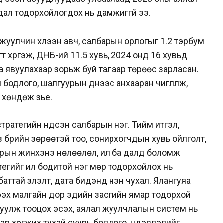
ал тодорхойлогдох нь дамжиггүй ээ.
жуулчин хүлээн авч, салбарын орлогыг 1.2 тэрбум
т хүргэж, ДНБ-ий 11.5 хувь, 2024 онд 16 хувьд
гаа явуулахаар зорьж буй талаар төрөөс зарласан.
одлого, шалгуурын үүднээс анхааран чиглүүлж,
хөндөж үзье.
ратегийн үндсэн салбарын нэг. Тийм итгэл,
з бүрийн зөрөөтэй тоо, сонирхогчдын хувь ойлголт,
арын жинхэнэ нөлөөлөл, ил ба далд боломж
гийг илүү бодитой нэг мөр тодорхойлох нь
баттай үзүүлэлт, дата бидэнд нэн чухал. Ялангуяа
ээх малгайн дор эдийн засгийн ямар тодорхой
уулж тооцох эсэх, аялал жуулчлалын систем нь
аар хөгжих тухай суурь бодлого, үндэслэлийг