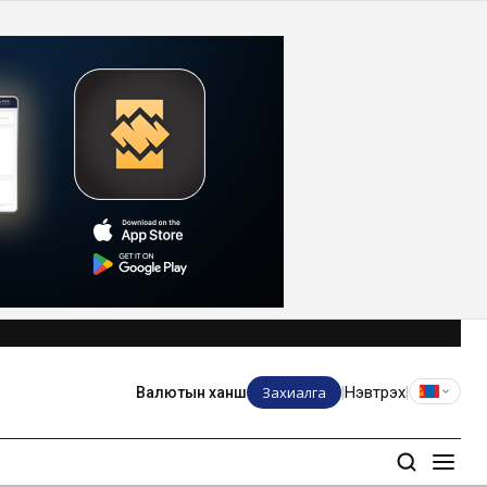
Захиалга
Нэвтрэх
Валютын ханш
|
|