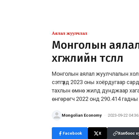
Аялал жуулчлал
Монголын аяла
хөгжлийн төсөөлөл
Монголын аялал жуулчлалын холб
сэтгүүлд 2023 оны хоёрдугаар сар
тахлын өмнө жилд дунджаар хагас
өнгөрөгч 2022 онд 290.414 гадны 
Mongolian Economy
·
2023-09-22 04:36
Facebook
X
Холбоос х