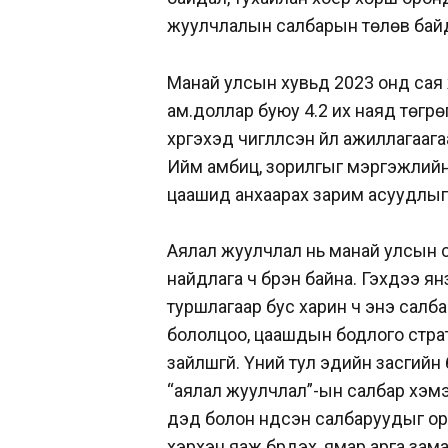
жуулчлалын салбарын төлөв байд
Манай улсын хувьд 2023 онд сая 
ам.доллар буюу 4.2 их наяд төгрөг
хүргэхэд чиглүүлсэн үйл ажиллагаа
Ийм амбиц, зорилгыг мэргэжлийн б
цаашид анхаарах зарим асуудлыг 
Аялал жуулчлал нь манай улсын ст
найдлага ч бүрэн байна. Гэхдээ ян
туршлагаар бус харин ч энэ салб
бололцоо, цаашдын бодлого страте
зайлшгүй. Үүний тул эдийн засгийн 
“аялал жуулчлал”-ын салбар хэм
дэд болон үндсэн салбаруудыг ор
хэрхэн яаж бүрдэх, ямар арга зам