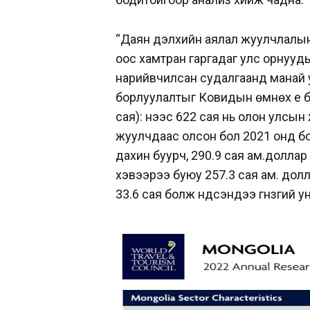
“Даян дэлхийн аялал жуулчлалын
оос хамтран гаргадаг улс орнуу
нарийвчилсан судалгаанд манай 
борлуулалтыг Ковидын өмнөх үе б
сая): үүнээс 622 сая нь олон улсы
жуулчдаас олсон бол 2021 онд б
дахин буурч, 290.9 сая ам.долла
хэвээрээ буюу 257.3 сая ам. дол
33.6 сая болж үндсэндээ гүнзгий ун