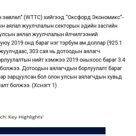
 зөвлөл” (WTTC) хийгээд “Оксфорд Экономикс”-
дын аялал жуулчлалын секторын эдийн засгийн
улсын аялал жуулчлалын үйлчилгээний
уюу 2019 онд бараг нэг тэрбум ам.доллар (925.1
н жуулчдаас, 303 сая нь дотоодын аялагч
орлуулалтын нийт хэмжээ 2019 оныхоос бараг 3.4
р болжээ. Дотоодын аялагчдын борлуулалт бараг
лар зарцуулсан бол олон улсын аялагчдын хувьд
алт болжээ. (Хүснэгт 1)