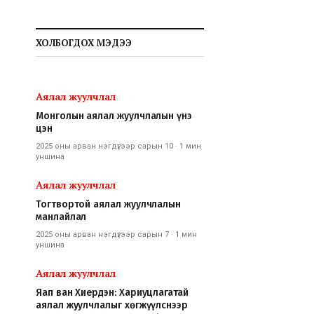
ХОЛБОГДОХ МЭДЭЭ
Аялал жуулчлал
Монголын аялал жуулчлалын үнэ
цэн
2025 оны арван нэгдүгээр сарын 10
·
1 мин
уншина
Аялал жуулчлал
Тогтвортой аялал жуулчлалын
манлайлал
2025 оны арван нэгдүгээр сарын 7
·
1 мин
уншина
Аялал жуулчлал
Яап ван Хиердэн: Хариуцлагатай
аялал жуулчлалыг хөгжүүлснээр