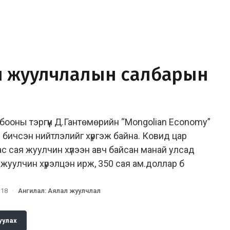
л жуулчлалын салбарын
ооны тэргүүн Д.Гантөмөрийн “Mongolian Economy”
д бичсэн нийтлэлийг хүргэж байна. Ковид цар
 сая жуулчин хүлээн авч байсан манай улсад
жуулчин хүрэлцэн ирж, 350 сая ам.доллар б
:18
·
Ангилал
:
Аялал жуулчлал
уулах