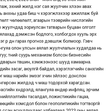
лаж, эхний жилд нэг сая жуулчин хүлээн авах
нь анхны удаа биш ч хэрэгжүүлэхээр ажиллаж буй
өлөлт чөлөөлөлт, агаарын тээврийн нислэгийн
ы жуулчдад зориулсан татварын буцаан олголт
аялахад дэмжсэн бодлого, холбогдох хууль эрх
эг үр дүн гарах прогноз дэвшүүлж болмоор. Гэвч
ангуяа олон улсын аялал жуулчлалын худалдаа нь
гуу; түүний суурь механизм болсон бизнесийн
дварын түвшин, хэмжээнээс шууд хамаарна.
дийн засаг, аюулгүй байдал, хэрэглэгчийн санхүүгийн
эг маш нарийн эмзэг хүчин зүйлээс донслон
нгөрсөн жилүүдэд ч маш тодорхой харагдсан.
сгийн хүндрэлүүд, ялангуяа өндөр инфляц, эрчим
й нийлүүлэлтийн тасалдал, ложистикийн гацаа,
нөөцийн хомсдол болон геополитикийн тогтворгүй
д үүссэн асуудлуудаас улбаалаад 2023 оны аялал