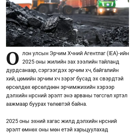
О
лон улсын Эрчим Хүчний Агентлаг (IEA)-ийн
2025 оны жилийн зах зээлийн тайланд
дурдсанаар, сэргээгдэх эрчим хүч, байгалийн
хий, цөмийн эрчим хүч зэрэг бусад эх үүсвэрүүдтэй
өрсөлдөх өрсөлдөөн эрчимжихийн хэрээр
дэлхийн нүүрсний эрэлт энэ арваны төгсгөл хүртэл
аажмаар буурах төлөвтэй байна.
2025 оны эхний хагас жилд дэлхийн нүүрсний
эрэлт өмнөх оны мөн үетэй харьцуулахад