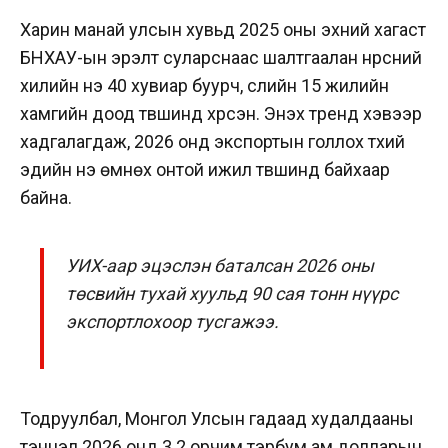
Харин манай улсын хувьд 2025 оны эхний хагаст
БНХАУ-ын эрэлт суларснаас шалтгаалан нүүрсний
хилийн үнэ 40 хувиар буурч, сүүлийн 15 жилийн
хамгийн доод түвшинд хүрсэн. Энэхүү тренд хэвээр
хадгалагдаж, 2026 онд экспортын голлох түүхий
эдийн үнэ өмнөх онтой ижил түвшинд байхаар
байна.
УИХ-аар эцэслэн баталсан 2026 оны
төсвийн тухай хуульд 90 сая тонн нүүрс
экспортлохоор тусгажээ.
Тодруулбал, Монгол Улсын гадаад худалдааны
тэнцэл 2026 онд 3.2 орчим тэрбум ам.долларын