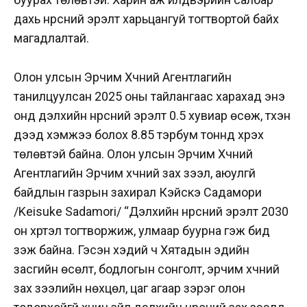
дахь нүүрсний эрэлт харьцангуй тогтвортой байх
магадлалтай.
Олон улсын Эрчим Хүчний Агентлагийн
танилцуулсан 2025 оны тайлангаас харахад энэ
онд дэлхийн нүүрсний эрэлт 0.5 хувиар өсөж, түүхэн
дээд хэмжээ болох 8.85 тэрбум тоннд хүрэх
төлөвтэй байна. Олон улсын Эрчим Хүчний
Агентлагийн Эрчим хүчний зах зээл, аюулгүй
байдлын газрын захирал Кэйсүкэ Садамори
/
Keisuke Sadamori/
“Дэлхийн нүүрсний эрэлт 2030
он хүртэл тогтворжиж, улмаар буурна гэж бид
үзэж байна. Гэсэн хэдий ч Хятадын эдийн
засгийн өсөлт, бодлогын сонголт, эрчим хүчний
зах зээлийн нөхцөл, цаг агаар зэрэг олон