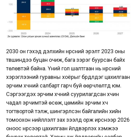
2030 он гэхэд дэлхийн нүүрсний эрэлт 2023 оны
түвшиндээ буцан очиж, бага зэрэг буурсан байх
төлөвтэй байна. Үүний гол шалтгаан нь нүүрсний
хэрэглээний гуравны хоёрыг бүрдүүлдэг цахилгаан
эрчим хүчний салбарт гарч буй өөрчлөлтүүд юм.
Сэргээгдэх эрчим хүчний суурилагдсан хүчин
чадал эрчимтэй өсөж, цөмийн эрчим хүч
тогтвортой тэлж, шингэрүүлсэн байгалийн хийн
томоохон нийлүүлэлт зах зээлд орж ирснээр 2026
оноос нүүрсээр цахилгаан үйлдвэрлэх хэмжээ
буурах төлөвтэй. Харин аж үйлдвэрийн салбар