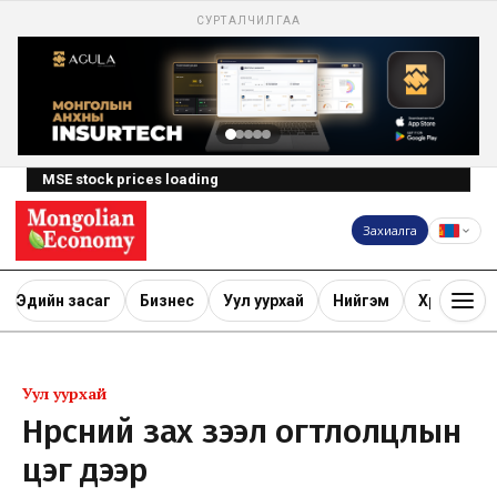
СУРТАЛЧИЛГАА
MSE stock prices loading
Захиалга
Эдийн засаг
Бизнес
Уул уурхай
Нийгэм
Хөрөнгө ору
Уул уурхай
Нүүрсний зах зээл огтлолцлын
цэг дээр