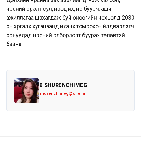
нүүрсний эрэлт сул, нөөц их, үнэ буурч, ашигт
ажиллагаа шахагдаж буй өнөөгийн нөхцөлд 2030
он хүртэлх хугацаанд ихэнх томоохон үйлдвэрлэгч
орнуудад нүүрсний олборлолт буурах төлөвтэй
байна.
B SHURENCHIMEG
shurenchimeg@one.mn