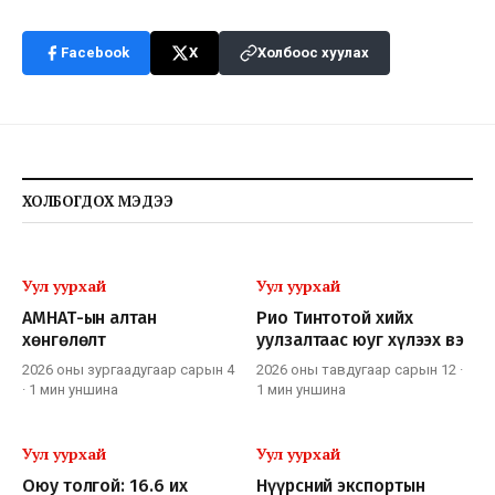
Facebook
X
Холбоос хуулах
ХОЛБОГДОХ МЭДЭЭ
Уул уурхай
Уул уурхай
АМНАТ-ын алтан
Рио Тинтотой хийх
хөнгөлөлт
уулзалтаас юуг хүлээх вэ
2026 оны зургаадугаар сарын 4
2026 оны тавдугаар сарын 12
·
·
1 мин
уншина
1 мин
уншина
Уул уурхай
Уул уурхай
Оюу толгой: 16.6 их
Нүүрсний экспортын