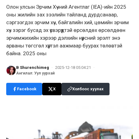
Олон улсын Эрчим Хүчний Агентлаг (IEA)-ийн 2025
оны жилийн зах зээлийн тайланд дурдсанаар,
сэргээгдэх эрчим хүч, байгалийн хий, цөмийн эрчим
хүч зэрэг бусад эх үүсвэрүүдтэй өрсөлдөх өрсөлдөөн
эрчимжихийн хэрээр дэлхийн нүүрсний эрэлт энэ
арваны төгсгөл хүртэл аажмаар буурах төлөвтэй
байна. 2025 оны
B Shurenchimeg
·
2025-12-18 05:04:21
·
Ангилал
:
Уул уурхай
Facebook
X
Холбоос хуулах