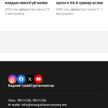
наядын чимээгүй нөлөө
орлого 66.8 хувиар өслөө
2026 оны дөрөвдүгээр сарын 29
·
2026 оны дөрөвдүгээр сарын 9
·
1
1 мин
уншина
мин
уншина
Бидний тухай
Сурталчилгаа
Утас
:
70111125, 70111126
И-мэйл
:
info@mongolianeconomy.mn