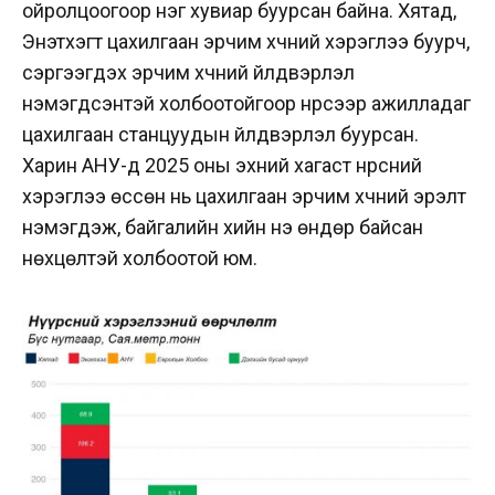
ойролцоогоор нэг хувиар буурсан байна. Хятад,
Энэтхэгт цахилгаан эрчим хүчний хэрэглээ буурч,
сэргээгдэх эрчим хүчний үйлдвэрлэл
нэмэгдсэнтэй холбоотойгоор нүүрсээр ажилладаг
цахилгаан станцуудын үйлдвэрлэл буурсан.
Харин АНУ-д 2025 оны эхний хагаст нүүрсний
хэрэглээ өссөн нь цахилгаан эрчим хүчний эрэлт
нэмэгдэж, байгалийн хийн үнэ өндөр байсан
нөхцөлтэй холбоотой юм.