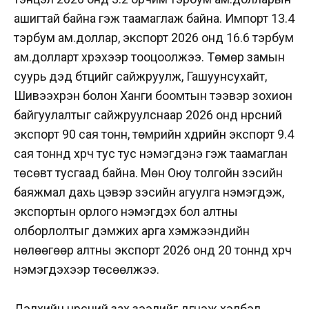
ашигтай байна гэж таамаглаж байна. Импорт 13.4
тэрбум ам.доллар, экспорт 2026 онд 16.6 тэрбум
ам.долларт хүрэхээр тооцоолжээ. Төмөр замын
суурь дэд бүтцийг сайжруулж, Гашуунсухайт,
Шивээхүрэн болон Ханги боомтын тээвэр зохион
байгуулалтыг сайжруулснаар 2026 онд нүүрсний
экспорт 90 сая тонн, төмрийн хүдрийн экспорт 9.4
сая тоннд хүрч тус тус нэмэгдэнэ гэж таамаглан
төсөвт тусгаад байна. Мөн Оюу толгойн зэсийн
баяжмал дахь цэвэр зэсийн агуулга нэмэгдэж,
экспортын орлого нэмэгдэх бол алтны
олборлолтыг дэмжих арга хэмжээнүүдийн
нөлөөгөөр алтны экспорт 2026 онд 20 тоннд хүрч
нэмэгдэхээр төсөөлжээ.
Дэлхийн нүүрсний зах зээлийг дүгнэж хэлбэл,