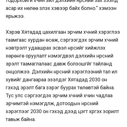
тодорхойгүй хүчин зүйл дэлхийн нүүрсний зах зээлд
асар их нөлөө үзүүлэх хэвээр байх болно.” хэмээн
ярьжээ.
Хэрэв Хятадад цахилгаан эрчим хүчний хэрэглээ
таамгаас хурдан өсөж, сэргээгдэх эрчим хүчний
нэвтрэлт удаашрах эсвэл нүүрсийг хийжүүлэх
хөрөнгө оруулалт нэмэгдвэл дэлхийн нүүрсний
эрэлт таамаглалаас давж болзошгүйг тайланд
онцолжээ. Дэлхийн нүүрсний хэрэглээний тал илүү
хувийг дангаараа эзэлдэг Хятадад 2030 он
гэхэд эрэлт бага зэрэг буурах төлөвтэй байна.
Тус улс сэргээгдэх эрчим хүчний хүчин чадлаа
эрчимтэй нэмэгдүүлж, дотоодын нүүрсний
хэрэглээг 2030 он гэхэд дээд цэгт хүргэх зорилт
тавьж байна.