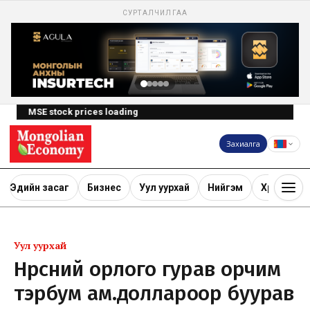
СУРТАЛЧИЛГАА
MSE stock prices loading
Захиалга
Эдийн засаг
Бизнес
Уул уурхай
Нийгэм
Хөрөнгө ору
Уул уурхай
Нүүрсний орлого гурав орчим
тэрбум ам.доллароор буурав