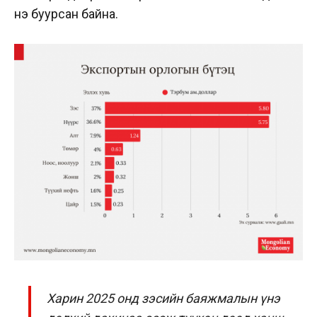
үнэ буурсан байна.
Харин 2025 онд зэсийн баяжмалын үнэ