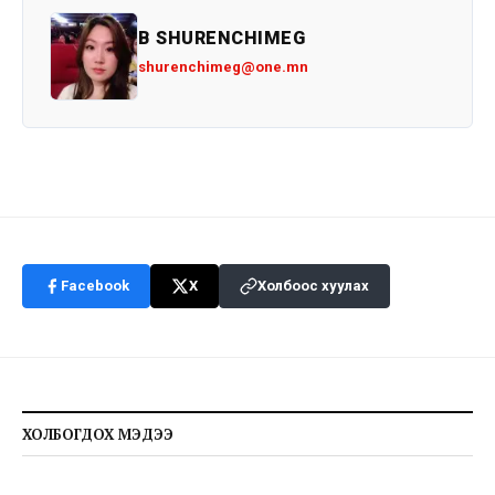
B SHURENCHIMEG
shurenchimeg@one.mn
Facebook
X
Холбоос хуулах
ХОЛБОГДОХ МЭДЭЭ