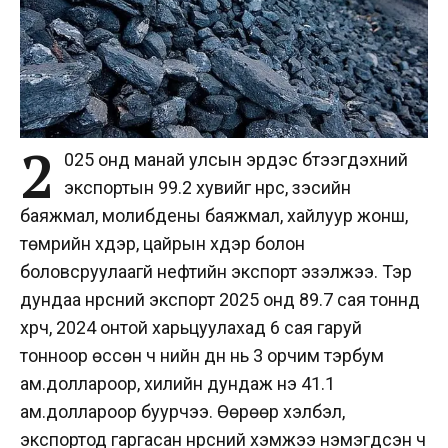
2
025 онд манай улсын эрдэс бүтээгдэхүүний
экспортын 99.2 хувийг нүүрс, зэсийн
баяжмал, молибдены баяжмал, хайлуур жонш,
төмрийн хүдэр, цайрын хүдэр болон
боловсруулаагүй нефтийн экспорт эзэлжээ. Тэр
дундаа нүүрсний экспорт 2025 онд 89.7 сая тоннд
хүрч, 2024 онтой харьцуулахад 6 сая гаруй
тонноор өссөн ч үнийн дүн нь 3 орчим тэрбум
ам.доллароор, хилийн дундаж үнэ 41.1
ам.доллароор буурчээ. Өөрөөр хэлбэл,
экспортод гаргасан нүүрсний хэмжээ нэмэгдсэн ч