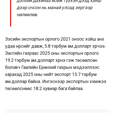
дэлхий дахинаа өсөж түүхэн дээд ханш
дээр очсон нь манай улсад эергээр
нөлөөлөв.
Зэсийн экспортын орлого 2021 оноос хойш анх
удаа нүүрсийг давж, 5.8 тэрбум ам.долларт хүрчээ.
Засгийн газраас 2025 оны экспортын орлого
19.2 тэрбум ам.долларт хүрнэ гэж төсөөлсөн
боловч Гаалийн Ерөнхий газрын мэдээллээс
харахад 2025 оны нийт экспорт 15.7 тэрбум
ам.доллар байна. Ингэснээр экспортын хэмжээ
төсөөлснөөс 18.2 хувиар бага байлаа.