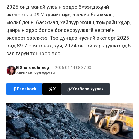
2025 онд манай улсын эрдэс бүтээгдэхүүний
экспортын 99.2 хувийг нүүрс, зэсийн баяжмал,
молибдены баяжмал, хайлуур жонш, төмрийн хүдэр,
цайрын хүдэр болон боловсруулаагүй нефтийн
экспорт эзэлжээ. Тэр дундаа нүүрсний экспорт 2025
онд 89.7 сая тоннд хүрч, 2024 онтой харьцуулахад 6
сая гаруй тонноор өсс
B Shurenchimeg
·
2026-01-14 08:37:00
·
Ангилал
:
Уул уурхай
Facebook
X
Холбоос хуулах