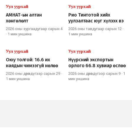
Уул уурхай
Уул уурхай
АМНАТ-ын алтан
Рио Тинтотой хийх
хөнгөлөлт
уулзалтаас юуг хүлээх вэ
2026 оны зургаадугаар сарын 4
2026 оны тавдугаар сарын 12
·
·
1 мин
уншина
1 мин
уншина
Уул уурхай
Уул уурхай
Оюу толгой: 16.6 их
Нүүрсний экспортын
наядын чимээгүй нөлөө
орлого 66.8 хувиар өслөө
2026 оны дөрөвдүгээр сарын 29
·
2026 оны дөрөвдүгээр сарын 9
·
1
1 мин
уншина
мин
уншина