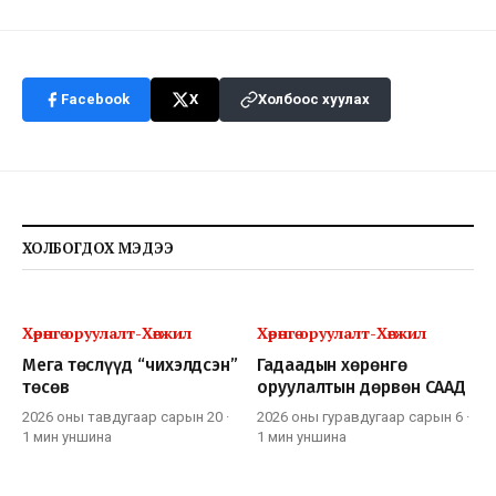
Facebook
X
Холбоос хуулах
ХОЛБОГДОХ МЭДЭЭ
Хөрөнгө оруулалт-Хөгжил
Хөрөнгө оруулалт-Хөгжил
Мега төслүүд “чихэлдсэн”
Гадаадын хөрөнгө
төсөв
оруулалтын дөрвөн СААД
2026 оны тавдугаар сарын 20
·
2026 оны гуравдугаар сарын 6
·
1 мин
уншина
1 мин
уншина