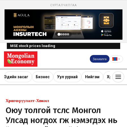
СУРТАЛЧИЛГАА
MSE stock prices loading
Захиалга
Эдийн засаг
Бизнес
Уул уурхай
Нийгэм
Хөрөнгө ору
Хөрөнгө оруулалт-Хөгжил
Оюу толгой төслөөс Монгол
Улсад ногдох өгөөж нэмэгдэх нь