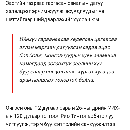
Засгийн газраас гаргасан саналын дагуу
хэлэлцээг эрчимжүүлж, асуудлуудыг үе
шаттайгаар шийдвэрлэхийг хүссэн юм.
Ийнхүү гараанаасаа хөдөлсөн цагаасаа
эхлэн маргаан дагуулсан сэдэв эцэс
бол болж, монголчуудын хувь эзэмшил
нэмэгдээд зогсохгүй зээлийн хүү
буурснаар ногдол ашиг хүртэх хугацаа
арай наашлах төлөвтэй байна.
Өнгөрсөн оны 12 дугаар сарын 26-ны өдрийн УИХ-
ын 120 дугаар тогтоол Рио Тинтог арбитр луу
чиглүүлж, тэр ч бүү хэл төслийн санхүүжилтээ