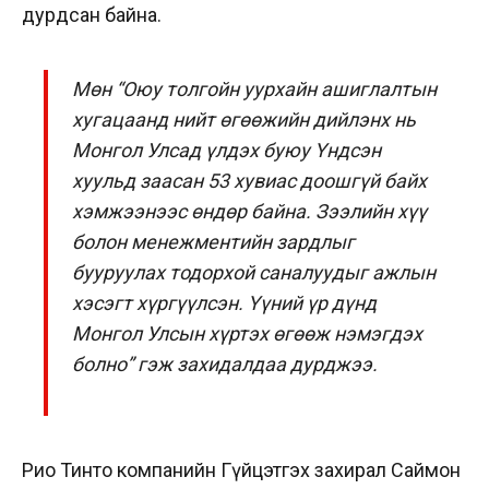
дурдсан байна.
Мөн “Оюу толгойн уурхайн ашиглалтын
хугацаанд нийт өгөөжийн дийлэнх нь
Монгол Улсад үлдэх буюу Үндсэн
хуульд заасан 53 хувиас доошгүй байх
хэмжээнээс өндөр байна. Зээлийн хүү
болон менежментийн зардлыг
бууруулах тодорхой саналуудыг ажлын
хэсэгт хүргүүлсэн. Үүний үр дүнд
Монгол Улсын хүртэх өгөөж нэмэгдэх
болно” гэж захидалдаа дурджээ.
Рио Тинто компанийн Гүйцэтгэх захирал Саймон