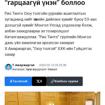
“гарцаагүй үнэн” боллоо
Рио Тинто Оюу толгойн уурхайн ашиглалтын
хугацаанд нийт өгөөжийн дийлэнх хувийг буюу 53-аас
доошгүй хувийг Монгол Улсад үлдээхээр болж,
албан захидлаараа эл тохиролцоог
баталгаажууллаа. “Рио Тинто” группийн Монгол
дахь үйл ажиллагаа эрхэлсэн захирал
Х.Амаржаргал, “Оюу толгой” ХХК-ийн Гүйцэтгэх
захир
Т.Амаржаргал
·
2026-02-13 03:33:08
·
Ангилал
:
Хөрөнгө оруулалт-Хөгжил
Facebook
X
Холбоос хуулах