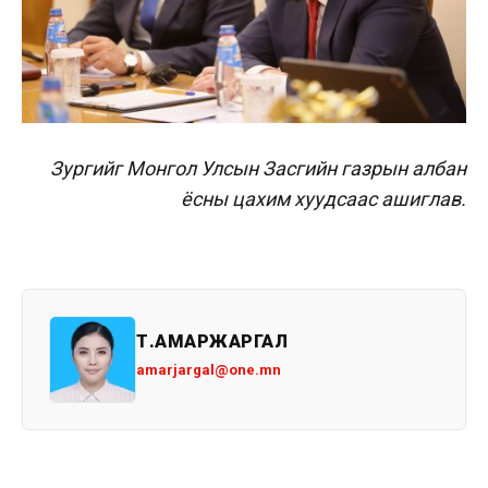
Зургийг Монгол Улсын Засгийн газрын албан
ёсны цахим хуудсаас ашиглав.
Т.АМАРЖАРГАЛ
amarjargal@one.mn