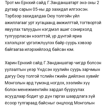
Трот мөн Ерөнхий сайд Г.Занданшатарт энэ оны 2
дугаар сарын 05-ны өдөр захидал илгээсэн.
Тэрбээр захидалдаа Оюу толгойн үйл
ажиллагааг урт хугацаанд амжилттай, тогтвортой
явуулах талуудын нэгдмэл ашиг сонирхолд
тулгуурласан нээлттэй, үр дүнтэй яриа
хэлэлцээг үргэлжлүүлэх байр суурь хэвээр
байгаагаа илэрхийлээд байсан юм.
Харин Ерөнхий сайд Г.Занданшатар өчигдөр болсон
уулзалтын үеэр Үндсэн хуулийн суурь зарчмын
дагуу Оюу толгой төслийн өгөөжийн дийлэнх хувийг
Монголын ард түмэнд ногдох, зээлийн хүү
болон менежментийн зардал бууруулах
асуудлаар бодит үр дүн гаргах шаардлага зүй
ёсоор тулгараад байсныг онцлоод Монголын