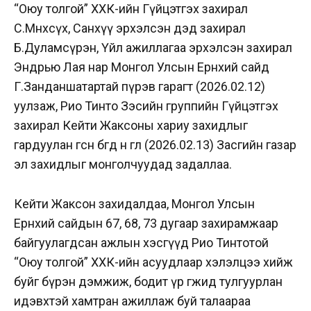
“Оюу толгой” ХХК-ийн Гүйцэтгэх захирал
С.Мөнхсүх, Санхүү эрхэлсэн дэд захирал
Б.Дуламсүрэн, Үйл ажиллагаа эрхэлсэн захирал
Эндрью Лая нар Монгол Улсын Ерөнхий сайд
Г.Занданшатартай пүрэв гарагт (2026.02.12)
уулзаж, Рио Тинто Зэсийн группийн Гүйцэтгэх
захирал Кейти Жаксоны хариу захидлыг
гардуулан өгсөн бөгөөд өнөө өглөө (2026.02.13) Засгийн газар
эл захидлыг монголчуудад задаллаа.
Кейти Жаксон
захидалдаа, Монгол Улсын
Ерөнхий сайдын 67, 68, 73 дугаар захирамжаар
байгуулагдсан ажлын хэсгүүд Рио Тинтотой
“Оюу толгой” ХХК-ийн асуудлаар хэлэлцээ хийж
буйг бүрэн дэмжиж, бодит үр өгөөжид тулгуурлан
идэвхтэй хамтран ажиллаж буй талаараа