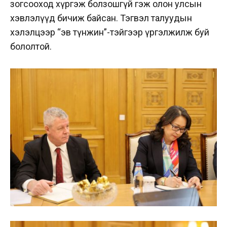
зогсооход хүргэж болзошгүй гэж олон улсын
хэвлэлүүд бичиж байсан. Тэгвэл талуудын
хэлэлцээр “эв түнжин”-тэйгээр үргэлжилж буй
бололтой.