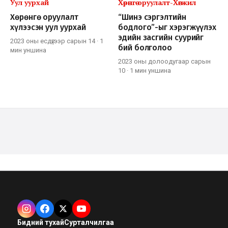
Уул уурхай
Хөрөнгө оруулалт-Хөгжил
Хөрөнгө оруулалт
“Шинэ сэргэлтийн
хүлээсэн уул уурхай
бодлого”-ыг хэрэгжүүлэх
эдийн засгийн суурийг
2023 оны есдүгээр сарын 14
·
1
бий болголоо
мин
уншина
2023 оны долоодугаар сарын
10
·
1 мин
уншина
Бидний тухай
Сурталчилгаа