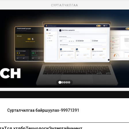
СУРТАЛЧИЛГАА
та
Төсөл хөтөлбөр
Технологи
Энтертайнмент