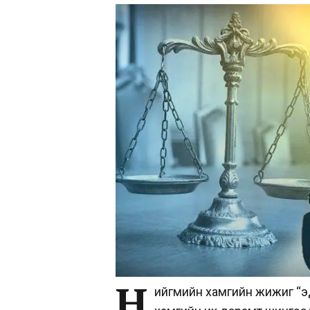
Н
ийгмийн хамгийн жижиг “эд,