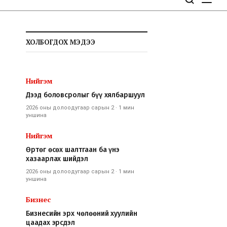
ХОЛБОГДОХ МЭДЭЭ
Нийгэм
Дээд боловсролыг бүү хялбаршуул
2026 оны долоодугаар сарын 2
·
1 мин
уншина
Нийгэм
Өртөг өсөх шалтгаан ба үнэ
хазаарлах шийдэл
2026 оны долоодугаар сарын 2
·
1 мин
уншина
Бизнес
Бизнесийн эрх чөлөөний хуулийн
цаадах эрсдэл