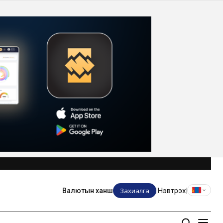
Захиалга
Нэвтрэх
Валютын ханш
|
|