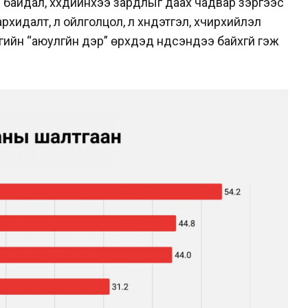
 байдал, хүүхдийнхээ зардлыг даах чадвар зэргээс
идалт, үл ойлголцол, үл хүндэтгэл, хүчирхийлэл
сгийн “аюулгүйн дэр” өрхүүдэд үндсэндээ байхгүй гэж