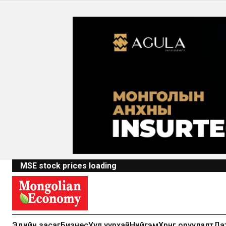
MSE stock prices loading
Эдийн засаг
Бизнес
Уул уурхай
Нийгэм
Хөрөнгө оруулалт
Да