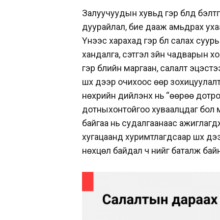
Залуучуудын хувьд гэр бүлд бэлтг
дуурайлал, бие дааж амьдрах ухаан,
Үүнээс харахад гэр бүл салах суурь 
хандалга, сэтгэл зүйн чадварын 
гэр бүлийн маргаан, салалт эцэстэ
шүүх дээр очихоос өөр зохицуулал
нөхрийн дийлэнх нь “өөрөө дотроо
дотныхонтойгоо хуваалцдаг бол м
байгаа нь судалгаанаас ажиглагдж
хугацаанд хуримтлагдсаар шүүх дэ
нөхцөл байдал ч үүнийг баталж бай