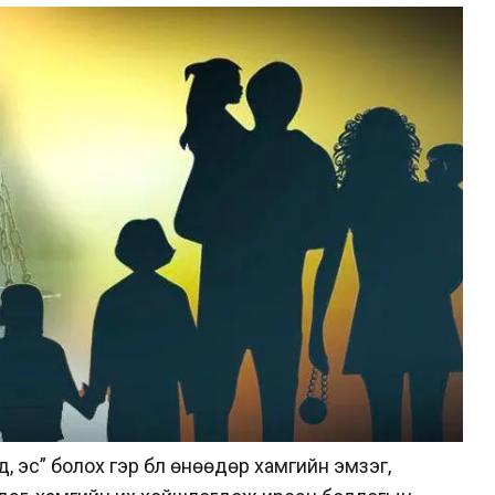
 эс” болох гэр бүл өнөөдөр хамгийн эмзэг,