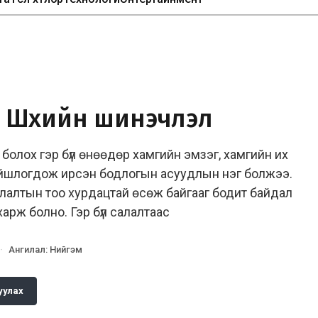
а Шүүхийн шинэчлэл
болох гэр бүл өнөөдөр хамгийн эмзэг, хамгийн их
ойшлогдож ирсэн бодлогын асуудлын нэг болжээ.
 салалтын тоо хурдацтай өсөж байгааг бодит байдал
харж болно. Гэр бүл салалтаас
·
Ангилал
:
Нийгэм
уулах