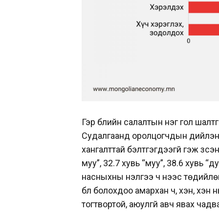
Гэр бүлийн салалтын нэг гол шалтга
Судалгаанд оролцогчдын дийлэнх
хангалттай бэлтгэгдээгүй гэж үзс
муу”, 32.7 хувь “муу”, 38.6 хувь 
насныхны үнэлгээ ч үүнээс төдийлө
бүл болохдоо амархан ч, хэн, хэн н
тогтвортой, аюулгүй авч явах чадв