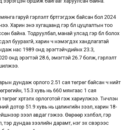
д зэрэгцэн оршиж байгааг харуулсан байна.
мянга гаруй гэрлэлт бүртгэгдэж байсан бол 2024
чээ. Харин энэ хугацаанд гэр бүл цуцлалтын тоо
ссөн байна. Тодруулбал, манай улсад гэр бүл болох
рсдэл буурахгүй, харин ч нэмэгдэх хандлагатай
ндаж нас 1989 онд эрэгтэйчүүдийнх 23.3,
020 онд эрэгтэй 28.6, эмэгтэй 26.7 болж, гэрлэлт
шилжээ.
рын дундаж орлого 2.51 сая төгрөг байсан ч нийт
төгрөгийн, 15.3 хувь нь 660 мянгаас 1 сая
н төгрөг хүртэлх орлоготой гэж хариулжээ. Түүнчлэн
үүний дотор 51.9 хувь нь цалингийн зээл, харин 18-
ейшнээр зээл авдаг гэжээ. Өөрөөр хэлбэл, гэр
л, тэр дундаа зээлийн дарамт, нэг эх үүсвэрээс