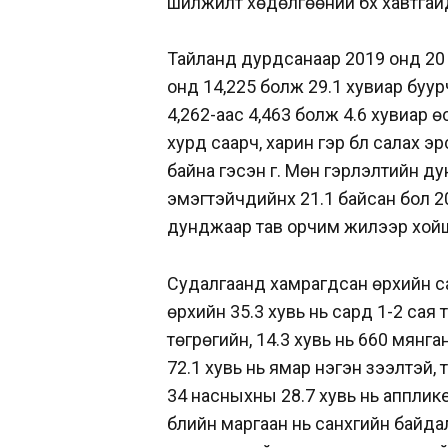
шилжилт хөдөлгөөний бүх хавтгай
Тайланд дурдсанаар 2019 онд 20 
онд 14,225 болж 29.1 хувиар буур
4,262-аас 4,463 болж 4.6 хувиар ө
хурд саарч, харин гэр бүл салах э
байна гэсэн үг. Мөн гэрлэлтийн ду
эмэгтэйчүүдийнх 21.1 байсан бол 2
дунджаар тав орчим жилээр хой
Судалгаанд хамрагдсан өрхийн са
өрхийн 35.3 хувь нь сард 1-2 сая 
төгрөгийн, 14.3 хувь нь 660 мянга
72.1 хувь нь ямар нэгэн зээлтэй, т
34 насныхны 28.7 хувь нь апплик
бүлийн маргаан нь санхүүгийн байда