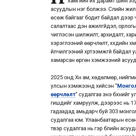
хамгийн их дарамт шингээ
асуудлын нэг болжээ. Сүүлийн жил
өсөж байгааг бодит байдал дээр ч,
салалтаас үүдэн ажилгүйдэл, орлог
чиглэсэн шилжилт, архидалт, ха
хэрэглээний өөрчлөлт, хүүхдийн хүмү
үйлчилгээний хүртээмжгүй байдал ул
хамарсан өргөн хэмжээний асуу
2025 онд Хүн ам, хөдөлмөр, нийгм
улсын хэмжээнд хийсэн “
Монгол
өөрчлөлт
” судалгаа энэ бүхнийг у
гишүүдийг хамруулж, дээрээс нь 1
гадаадад амьдарч буй 303 монгол
судалгаа юм. Улаанбаатарын есөн д
түүвэр судалгаа нь гэр бүлийн асу