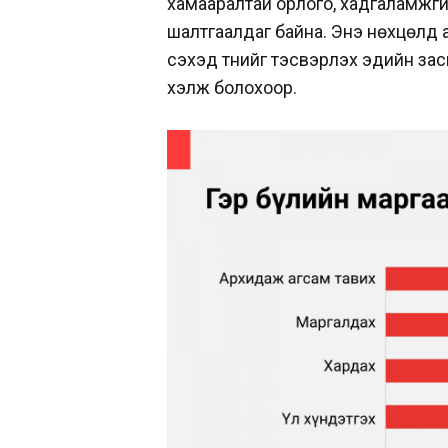
хамааралтай орлого, хадгаламжгүй
шалтгаалдаг байна. Энэ нөхцөлд арх
үүсэхэд түүнийг тэсвэрлэх эдийн за
хэлж болохоор.