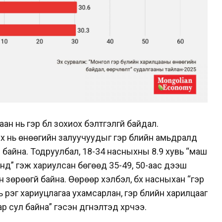
ан нь гэр бүл зохиох бэлтгэлгүй байдал.
 нь өнөөгийн залуучуудыг гэр бүлийн амьдралд
эн байна. Тодруулбал, 18-34 насныхны 8.9 хувь “маш
“дунд” гэж хариулсан бөгөөд 35-49, 50-аас дээш
н зөрөөгүй байна. Өөрөөр хэлбэл, бүх насныхан “гэр
ь үүрэг хариуцлагаа ухамсарлан, гэр бүлийн харилцааг
ар сул байна” гэсэн дүгнэлтэд хүрчээ.