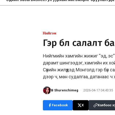
Нийгэм
Гэр бүл салалт б
Нийгмийн хамгийн жижиг “эд, эс” 
дарамт шингээдэг, хамгийн их х
Сүүлийн жилүүдэд Монголд гэр бүл
дээр ч, мөн судалгаа, датанаас ч 
B Shurenchimeg
·
2026-04-17 04:43:35
Facebook
X
Холбоос х