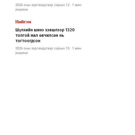
2026 оны зургаадугаар сарын 12
·
1 мин
уншина
Нийгэм
Шүлхийн шинэ хэвшлээр 1320
толгой мал өвчилсөн нь
тогтоогдсон
2026 оны зургаадугаар сарын 10
·
1 мин
уншина