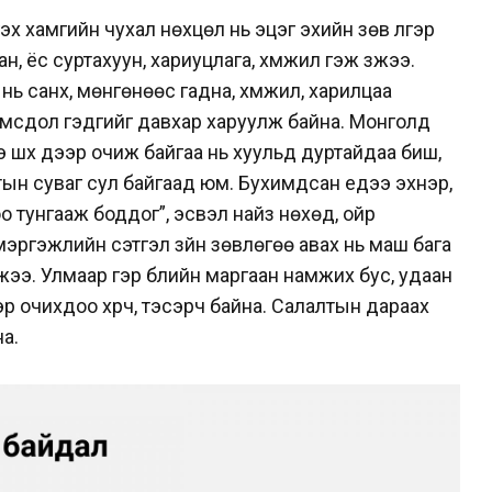
эх хамгийн чухал нөхцөл нь эцэг эхийн зөв үлгэр
 ёс суртахуун, хариуцлага, хүмүүжил гэж үзжээ.
нь санхүү, мөнгөнөөс гадна, хүмүүжил, харилцаа
хомсдол гэдгийг давхар харуулж байна.
Монголд
э шүүх дээр очиж байгаа нь хуульд дуртайдаа биш,
тын суваг сул байгаад юм. Бухимдсан үедээ эхнэр,
 тунгааж боддог”, эсвэл найз нөхөд, ойр
эргэжлийн сэтгэл зүйн зөвлөгөө авах нь маш бага
ээ. Улмаар гэр бүлийн маргаан намжих бус, удаан
эр очихдоо хүрч, тэсэрч байна. Салалтын дараах
на.