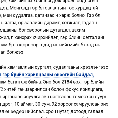
дэг, хамгийн их хойшлогдож ирсэн бодлогын
үүдэд Монголд гэр бүл салалтын тоо хурдацтай
 мөн судалгаа, датанаас ч харж болно. Гэр бүл
ын ялгаа, өр зээлийн дарамт, хотжилт, гадагш
рилцааны боловсролын дутагдал, цахим
үжил, үл хайхрах хүчирхийлэл, гэр бүлийн сэтгэл зүйн
ам бүр тодорсоор үр дүнд нь нийгмийг бүхэлд нь
дал болжээ.
ийн хамгааллын сургалт, судалгааны хүрээлэнгээс
 гэр бүлийн харилцааны өнөөгийн байдал,
лам бататгаж байна. Энэ бол 2184 өрх, гэр бүлийн
72 хүнтэй ганцаарчилсан болон фокус ярилцлага,
 иргэнээс асуулга авч нэгтгэсэн томоохон суурь
үүрэг, 10 аймаг, 30 сум, 92 хороог хамруулсан энэ
удал өнөөдөр нийслэл, орон нутаг, дотоод, гадаад