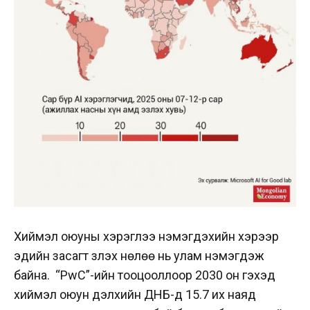
Хиймэл оюуны хэрэглээ нэмэгдэхийн хэрээр
эдийн засагт үзүүлэх нөлөө нь улам нэмэгдэж
байна. “PwC”-ийн тооцооллоор 2030 он гэхэд
хиймэл оюун дэлхийн ДНБ-д 15.7 их наяд