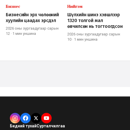
Бизнес
Нийгэм
Бизнесийн эрх чөлөөний
Шүлхийн шинэ хэвшлээр
хуулийн цаадах эрсдэл
1320 толгой мал
өвчилсөн нь тогтоогдсон
2026 оны зургаадугаар сарын
12
·
1 мин
уншина
2026 оны зургаадугаар сарын
10
·
1 мин
уншина
Бидний тухай
Сурталчилгаа