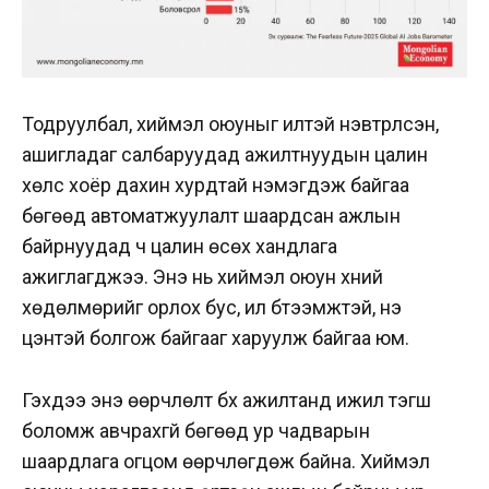
Тодруулбал, хиймэл оюуныг илүүтэй нэвтрүүлсэн,
ашигладаг салбаруудад ажилтнуудын цалин
хөлс хоёр дахин хурдтай нэмэгдэж байгаа
бөгөөд автоматжуулалт шаардсан ажлын
байрнуудад ч цалин өсөх хандлага
ажиглагджээ.
Энэ нь хиймэл оюун хүний
хөдөлмөрийг орлох бус, илүү бүтээмжтэй, үнэ
цэнтэй болгож байгааг харуулж байгаа юм.
Гэхдээ энэ өөрчлөлт бүх ажилтанд ижил тэгш
боломж авчрахгүй бөгөөд ур чадварын
шаардлага огцом өөрчлөгдөж байна. Хиймэл