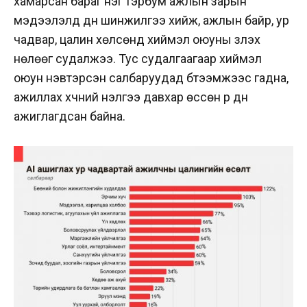
хамарсан бараг нэг тэрбум ажлын зарын
мэдээлэлд дүн шинжилгээ хийж, ажлын байр, ур
чадвар, цалин хөлсөнд хиймэл оюуны үзүүлэх
нөлөөг судалжээ. Тус судалгаагаар хиймэл
оюун нэвтэрсэн салбаруудад бүтээмжээс гадна,
ажиллах хүчний үнэлгээ давхар өссөн үр дүн
ажиглагдсан байна.