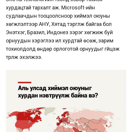
хурдацтай тархалт аж. Microsoft-ийн
судлаачдын тооцоолсноор хиймэл оюуны
хөгжүүлэлтээр АНУ, Хятад тэргүүлж байгаа бол
Энэтхэг, Бразил, Индонез зэрэг хөгжиж буй
орнуудын хэрэглээ илүү хурдтай өсөж, зарим
тохиолдолд өндөр орлоготой орнуудыг гүйцэж
түрүүлж эхэлжээ.