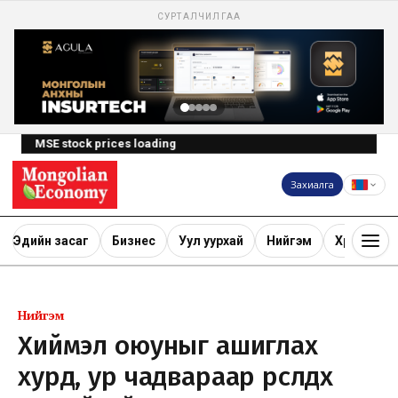
СУРТАЛЧИЛГАА
MSE stock prices loading
Захиалга
Эдийн засаг
Бизнес
Уул уурхай
Нийгэм
Хөрөнгө ору
Нийгэм
Хиймэл оюуныг ашиглах
хурд, ур чадвараар өрсөлдөх