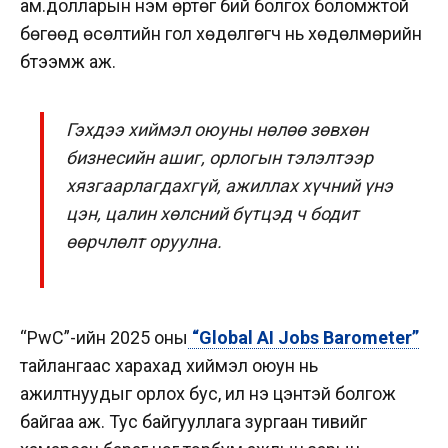
ам.долларын нэмүү өртөг бий болгох боломжтой
бөгөөд өсөлтийн гол хөдөлгөгч нь хөдөлмөрийн
бүтээмж аж.
Гэхдээ хиймэл оюуны нөлөө зөвхөн
бизнесийн ашиг, орлогын тэлэлтээр
хязгаарлагдахгүй, ажиллах хүчний үнэ
цэн, цалин хөлсний бүтцэд ч бодит
өөрчлөлт оруулна.
“PwC”-ийн 2025 оны
“Global AI Jobs Barometer”
тайлангаас харахад хиймэл оюун нь
ажилтнуудыг орлох бус, илүү үнэ цэнтэй болгож
байгаа аж. Тус байгууллага зургаан тивийг