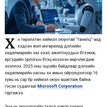
Х
үн төрөлхтөн хиймэл оюунтай “танилц”-аад
хэдхэн жил өнгөрөхөд дэлхийн
хөдөлмөрийн зах зээл, ажилтнуудын бүтээмж,
иргэдийн орлогын бүтэц ихээхэн өөрчлөгдөж
эхэллээ. 2025 оны эцсийн байдлаар дэлхийн
хөдөлмөрийн насны хүн амын ойролцоогоор 16
хувь нь сар бүр хиймэл оюун ашиглаж байна
гэсэн судалгааг
Microsoft Corporation
гаргажээ.
Энэ нь технологийн түүхэнд ховор тохиох