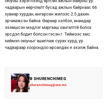
оюуны хэрэглээнд өртсөн ажлын байрны ур
чадварын өөрчлөлт бусад ажлын байрнаас 66
хувиар хурдан, өнгөрсөн жилээс 2.5 дахин
эрчимжсэн байна. Өөрөөр хэлбэл, өнөөдөр
эзэмшсэн мэдлэг маргааш хангалтгүй болох
эрсдэл бодит болсон гэсэн үг. Тиймээс хүмүүс
хиймэл оюуныг ашиглаж сурах хурд, ур
чадвараар хоорондоо өрсөлдөх үе эхэлж байна.
B SHURENCHIMEG
shurenchimeg@one.mn