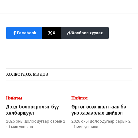
Facebook
X
Холбоос хуулах
ХОЛБОГДОХ МЭДЭЭ
Нийгэм
Нийгэм
Дээд боловсролыг бүү
Өртөг өсөх шалтгаан ба
хялбаршуул
үнэ хазаарлах шийдэл
2026 оны долоодугаар сарын 2
2026 оны долоодугаар сарын 2
·
1 мин
уншина
·
1 мин
уншина