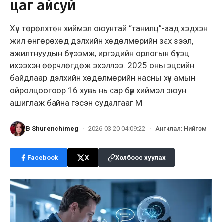
цаг айсуй
Хүн төрөлхтөн хиймэл оюунтай “танилц”-аад хэдхэн
жил өнгөрөхөд дэлхийн хөдөлмөрийн зах зээл,
ажилтнуудын бүтээмж, иргэдийн орлогын бүтэц
ихээхэн өөрчлөгдөж эхэллээ. 2025 оны эцсийн
байдлаар дэлхийн хөдөлмөрийн насны хүн амын
ойролцоогоор 16 хувь нь сар бүр хиймэл оюун
ашиглаж байна гэсэн судалгааг M
B Shurenchimeg
·
2026-03-20 04:09:22
·
Ангилал
:
Нийгэм
Facebook
X
Холбоос хуулах