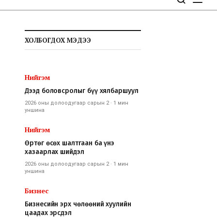
ХОЛБОГДОХ МЭДЭЭ
Нийгэм
Дээд боловсролыг бүү хялбаршуул
2026 оны долоодугаар сарын 2
·
1 мин
уншина
Нийгэм
Өртөг өсөх шалтгаан ба үнэ
хазаарлах шийдэл
2026 оны долоодугаар сарын 2
·
1 мин
уншина
Бизнес
Бизнесийн эрх чөлөөний хуулийн
цаадах эрсдэл