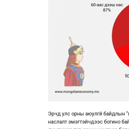
Эрчүүд улс орны аюулгүй байдлын 
наслалт эмэгтэйчүүдээс богино ба