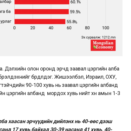
а. Дэлхийн олон оронд эрчүүд заавал цэргийн алба
бүрэлдэхүүнийг бүрдүүлдэг. Жишээлбэл, Израил, ОХУ,
эйчүүдийн 90-100 хувь нь заавал цэргийн албанд
йн цэргийн албанд мордох хувь нийт хүн амын 1-3
ба хаасан эрчүүдийн дийлэнх нь 40-өөс дээш
анд 17 хувь байхад 30-39 насанд 41 хувь, 40-