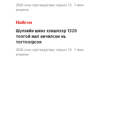
2026 оны зургаадугаар сарын 12
·
1 мин
уншина
Нийгэм
Шүлхийн шинэ хэвшлээр 1320
толгой мал өвчилсөн нь
тогтоогдсон
2026 оны зургаадугаар сарын 10
·
1 мин
уншина