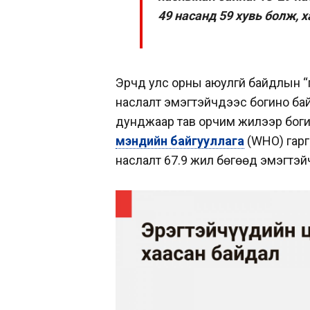
49 насанд 59 хувь болж, х
Эрчүүд улс орны аюулгүй байдлын 
наслалт эмэгтэйчүүдээс богино ба
дунджаар тав орчим жилээр боги
мэндийн байгууллага
(WHO) гарг
наслалт 67.9 жил бөгөөд эмэгтэй