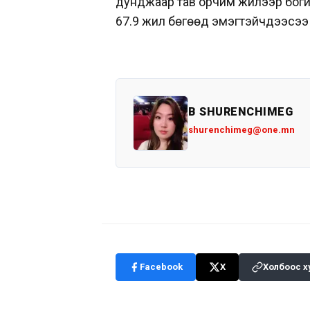
дунджаар тав орчим жилээр богин
67.9 жил бөгөөд эмэгтэйчүүдээсэ
B SHURENCHIMEG
shurenchimeg@one.mn
Facebook
X
Холбоос х