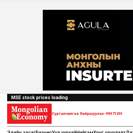
MSE stock prices loading
Эдийн засаг
Бизнес
Уул уурхай
Нийгэм
Хөрөнгө оруулалт
Да