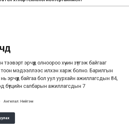
үүд
 тээвэрт эрчүүд олноороо хүчин зүтгэж байгааг
 тоон мэдээллээс илхэн харж болно. Барилгын
ь эрчүүд байгаа бол уул уурхайн ажиллагсдын 84,
дэд бүтцийн салбарын ажиллагсдын 7
·
Ангилал
:
Нийгэм
уулах