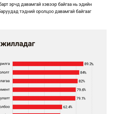
барт эрчүүд давамгай хэвээр байгаа нь эдийн
лбаруудад тэдний оролцоо давамгай байгааг