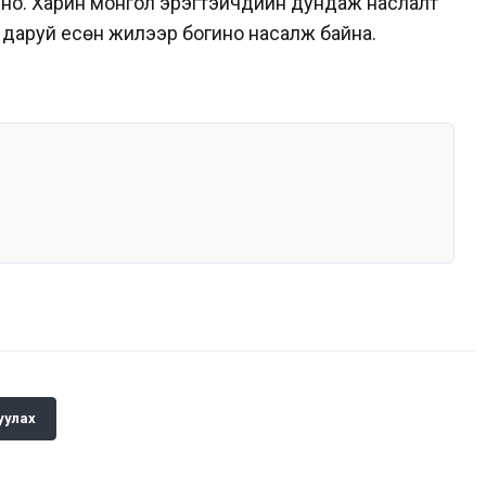
о. Харин монгол эрэгтэйчүүдийн дундаж наслалт
э даруй есөн жилээр богино насалж байна.
уулах