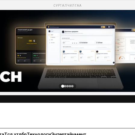
СУРТАЛЧИЛГАА
та
Төсөл хөтөлбөр
Технологи
Энтертайнмент