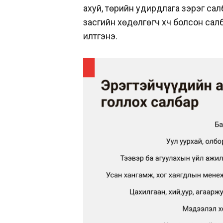
ахуй, төрийн удирдлага зэрэг сал
засгийн хөдөлгөгч хүч болсон са
илтгэнэ.