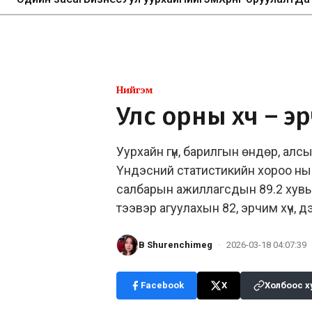
Нийгэм
Улс орны хүч – эрч
Уурхайн гүн, барилгын өндөр, алсын
Үндэсний статистикийн хороо ны
салбарын ажиллагсдын 89.2 хувь н
тээвэр агуулахын 82, эрчим хүч, 
B Shurenchimeg
·
2026-03-18 04:07:39
Facebook
X
Холбоос х