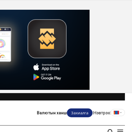
Захиалга
Нэвтрэх
Валютын ханш
|
|