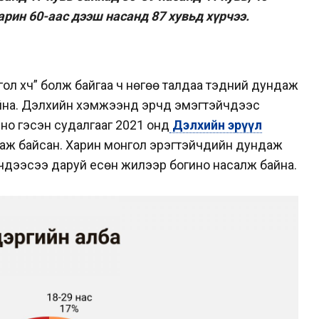
арин 60-аас дээш насанд 87 хувьд хүрчээ.
“гол хүч” болж байгаа ч нөгөө талдаа тэдний дундаж
йна. Дэлхийн хэмжээнд эрчүүд эмэгтэйчүүдээс
но гэсэн судалгааг 2021 онд
Дэлхийн эрүүл
аж байсан. Харин монгол эрэгтэйчүүдийн дундаж
чүүдээсээ даруй есөн жилээр богино насалж байна.