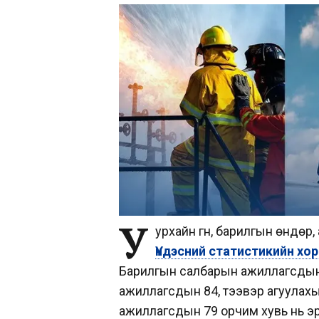
У
урхайн гүн, барилгын өндөр, 
Үндэсний статистикийн хо
Барилгын салбарын ажиллагсдын 89
ажиллагсдын 84, тээвэр агуулахын
ажиллагсдын 79 орчим хувь нь эрч