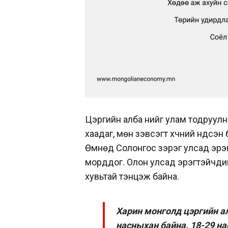
Цэргийн алба үүнийг улам тодруулн
хаадаг, мөн зэвсэгт хүчний үндсэн 
Өмнөд Солонгос зэрэг улсад эрэгт
морддог. Олон улсад эрэгтэйчүүди
хувьтай тэнцэж байна.
Харин монголд цэргийн ал
насныхан байна. 18-29 нас