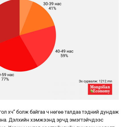
“гол хүч” болж байгаа ч нөгөө талдаа тэдний дундаж
йна. Дэлхийн хэмжээнд эрчүүд эмэгтэйчүүдээс