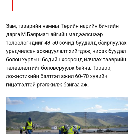
Зам, тээврийн яамны Төрийн нарийн бичгийн
дарга М.Баярмагнайгийн мэдээлснээр
төлөөлөгчдийг 48-50 зочид буудалд байрлуулах
урьдчилсан зохицуулалт хийгдэж, нисэх буудал
болон хурлын бүсүүдийн хооронд үйлчлэх тээврийн
төлөвлөлтийг боловсруулж байна. Тээвэр,
ложистикийн бэлтгэл ажил 60-70 хувийн
гүйцэтгэлтэй үргэлжилж байгаа аж.