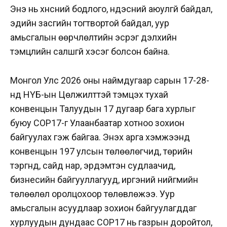
Энэ нь хүнсний бодлого, үндэсний аюулгүй байдал,
эдийн засгийн тогтвортой байдал, уур
амьсгалын өөрчлөлтийн эсрэг дэлхийн
тэмцлийн салшгүй хэсэг болсон байна.
Монгол Улс 2026 оны наймдугаар сарын 17-28-
нд НҮБ-ын Цөлжилттэй тэмцэх тухай
конвенцын Талуудын 17 дугаар бага хурлыг
буюу СOP17-г Улаанбаатар хотноо зохион
байгуулах гэж байгаа. Энэхүү арга хэмжээнд
конвенцын 197 улсын төлөөлөгчид, төрийн
тэргүүнүүд, сайд нар, эрдэмтэн судлаачид,
бизнесийн байгууллагууд, иргэний нийгмийн
төлөөлөл оролцохоор төлөвлөжээ. Уур
амьсгалын асуудлаар зохион байгуулагддаг
хурлуудын дундаас COP17 нь газрын доройтол,