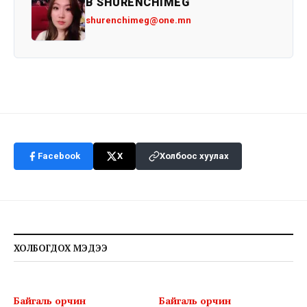
B SHURENCHIMEG
shurenchimeg@one.mn
Facebook
X
Холбоос хуулах
ХОЛБОГДОХ МЭДЭЭ
Байгаль орчин
Байгаль орчин