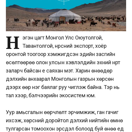
Н
эгэн цагт Монгол Улс Оюутолгой,
Тавантолгой, нүүрсний экспорт, хоёр
оронтой тоогоор хэмжигдсэн эдийн засгийн
өсөлтөөрөө олон улсын хэвлэлүүдийн эхний нүүрт
заларч байсан үе саяхан мэт. Харин өнөөдөр
дэлхийн анхаарал Монголын газрын хөрсөн
дээрх өөр нэг баялаг руу чиглэж байна. Тэр нь
тал хээр, бэлчээрийн экосистем юм.
Уур амьсгалын өөрчлөлт эрчимжиж, ган гачиг
ихсэж, хөрсний доройтол дэлхий нийтийн өмнө
тулгарсан томоохон эрсдэл болоод буй өнөө үед