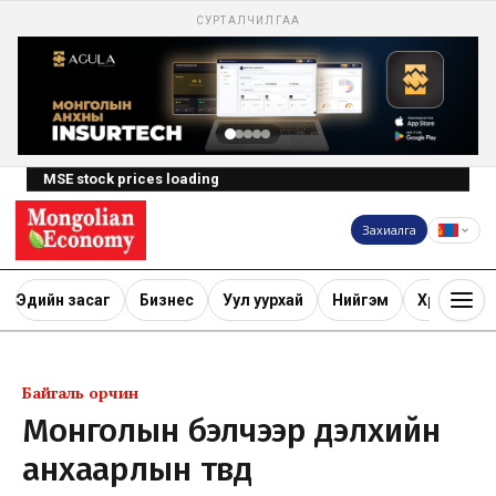
СУРТАЛЧИЛГАА
MSE stock prices loading
Захиалга
Эдийн засаг
Бизнес
Уул уурхай
Нийгэм
Хөрөнгө ору
Байгаль орчин
Монголын бэлчээр дэлхийн
анхаарлын төвд