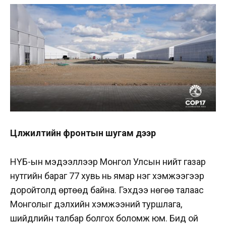
Цөлжилтийн фронтын шугам дээр
НҮБ-ын мэдээллээр Монгол Улсын нийт газар
нутгийн бараг 77 хувь нь ямар нэг хэмжээгээр
доройтолд өртөөд байна. Гэхдээ нөгөө талаас
Монголыг дэлхийн хэмжээний туршлага,
шийдлийн талбар болгох боломж юм.
Бид ой