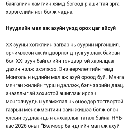
байгалийн хамгийн хямд бөгөөд үр ашигтай арга
хэрэгслийн нэг болж чадна.
Нүүдлийн мал аж ахуйн үнэд орох цаг айсуй
XX зууны хөгжлийн загвар нь суурин иргэншил,
эрчимжсэн аж үйлдвэрлэлд тулгуурлаж байсан
бол XXI зуун байгалийн тэнцвэртэй харилцааг
дахин үнэлж эхэлжээ. Энэ өөрчлөлтийн төвд
Монголын нүүдлийн мал аж ахуй ороод буй.
Мянга
мянган жилийн турш нүүдэллэж, бэлчээрийн даац,
ачааллыг зүй зохистой ашиглаж ирсэн
монголчуудын уламжлал нь өнөөдөр тогтвортой
газрын менежментийн сайн жишээ болж олон
улсын судлаачдын анхаарлыг татаж байна.
НҮБ-
аас 2026 оныг “Бэлчээр ба нүүдлийн мал аж ахуй