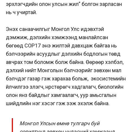
эрхлэгчдийн олон улсын жил” болгон зарласан
нь ч учиртай.
Энэхүү санаачилгыг Монгол Улс идэвхтэй
дэмжиж, дэлхийн хэмжээнд манлайлсан
бөгөөд COP17 энэ жилтэй давхцаж байгаа нь
бэлчээрийн асуудлыг дэлхийн бодлогын төвд
авчрах том боломж болж байна. Өөрөөр хэлбэл,
дэлхий нийт Монголын бэлчээрийг зөвхөн мал
бэлчдэг газар гэж харахаа больж, экосистемийн
үйлчилгээ үзүүлэгч, нүүрстөрөгч хадгалагч, биологийн
олон янз байдлыг хамгаалагч, уур амьсгалын
шийдлийн нэг хэсэг гэж үзэж эхэлж байна.
Монгол Улсын өмнө тулгарч буй
сорилтууд зөвхөн үндэсний хэмжээнд