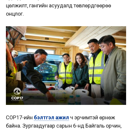
цөлжилт, гангийн асуудалд төвлөрдгөөрөө
онцлог.
COP17-ийн
бэлтгэл ажил
ч эрчимтэй өрнөж
байна. Зургаадугаар сарын 6-нд Байгаль орчин,