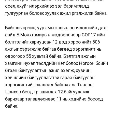
соёл, ахуйг илэрхийлэх үзэл баримтлалд
тулгуурлан боловсруулах ажил үргэлжилж байна.
Байгаль орчин, уур амьсгалын өөрчлөлтийн дэд
сайд Б.Мөнхтамирын мэдээлснээр COP17-ийн
бэлтгэлийг хариуцсан 12 дэд хороо нийт 806
ажлыг хэрэгжүүлж байгаа бөгөөд хэрэгжилт нь
одоогоор 55 хувьтай байна. Бэлтгэл ажлын
хамгийн чухал төслүүдийн нэг болох Ногоон бүсийн
бүтээн байгуулалтын ажил эхэлж, хувийн
хэвшлийн байгууллагатай гэрээ байгуулан
хэрэгжилтийг эхлүүлээд байгаа аж. Түүнчлэн
Цэнхэр бүсэд түр ашиглах 12 байгууламж
барихаар төлөвлөснөөс 11 нь хэдийнэ босоод
байна.