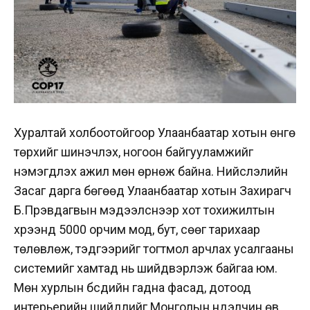
Хуралтай холбоотойгоор Улаанбаатар хотын өнгө
төрхийг шинэчлэх, ногоон байгууламжийг
нэмэгдүүлэх ажил мөн өрнөж байна. Нийслэлийн
Засаг дарга бөгөөд Улаанбаатар хотын Захирагч
Б.Пүрэвдагвын мэдээлснээр хот тохижилтын
хүрээнд 5000 орчим мод, бут, сөөг тарихаар
төлөвлөж, тэдгээрийг тогтмол арчлах усалгааны
системийг хамтад нь шийдвэрлэж байгаа юм.
Мөн хурлын бүсүүдийн гадна фасад, дотоод
интерьерийн шийдлийг Монголын нүүдэлчин өв,