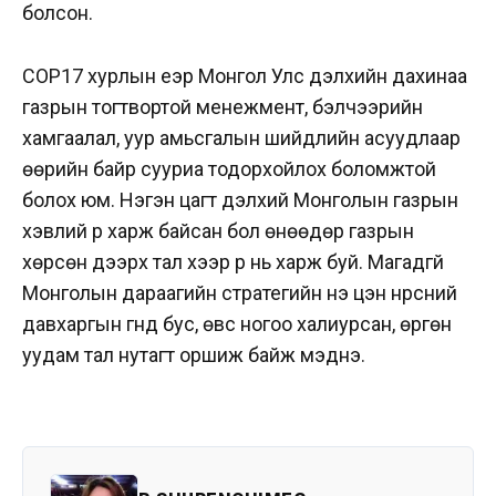
болсон.
COP17 хурлын үеэр Монгол Улс дэлхийн дахинаа
газрын тогтвортой менежмент, бэлчээрийн
хамгаалал, уур амьсгалын шийдлийн асуудлаар
өөрийн байр сууриа тодорхойлох боломжтой
болох юм. Нэгэн цагт дэлхий Монголын газрын
хэвлий рүү харж байсан бол өнөөдөр газрын
хөрсөн дээрх тал хээр рүү нь харж буй. Магадгүй
Монголын дараагийн стратегийн үнэ цэн нүүрсний
давхаргын гүнд бус, өвс ногоо халиурсан, өргөн
уудам тал нутагт оршиж байж мэднэ.