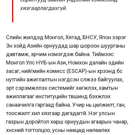
хязгаарлагдахгүй.
Сүүлийн жилүүдэд Монгол, Хятад, БНСУ, Япон зэрэг
Зүүн хойд Азийн орнуудад шар шороон шуурганы
давтамж, эрчим нэмэгдэж байна. Тиймээс
Монгол Улс НҮБ-ын Ази, Номхон далайн эдийн
засаг, нийгмийн комисс (ESCAP)-ын хүрээнд бүс
нутгийн ажиглалтын нэгдсэн сүлжээ байгуулах,
эрт сэрэмжлүүлэх системийг хөгжүүлэх, хамтын
ажиллагааг институцийн түвшинд бэхжүүлэх
санаачилга гаргаад байна. Учир нь цөлжилт, ган,
тоосжилт хил хязгаар дагадаггүй. Нэг улсын
газрын доройтол хөрш орнуудын агаарын чанар,
хүнсний тогтолцоо, усны нөөцөд нөлөөлөх