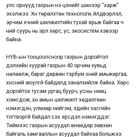
улс орнууд газрын үнэ цэнийг шинээр “харж”
эхэлжээ. Хүн төрөлхтөн технологи, үйлдвэрлэл,
эрчим хүчний шилжилтийн тухай ярьж байгаа ч
үүний суурь нь эрүүл хөрс, ус, экосистем хэвээр
байна.
НҮБ-ын тооцоолсноор газрын доройтол
дэлхийн хуурай газрын 40 орчим хувьд
нөлөөлж, бараг дөрвөн тэрбум хүний амьжиргаа,
хүнсний аюулгүй байдалд заналхийлж байна. Хөрс
доройтох тусам ургац буурч, усны нөөц
хомсдож, хүн амын шилжилт хөдөлгөөн
нэмэгдэн, улмаар нийгэм, эдийн засгийн
тогтворгүй байдал үүсэх эрсдэл нэмэгддэг.
Тиймээс газрын асуудал өнөөдөр зөвхөн
байгаль хамгааллын асуудал байхаа больжээ.