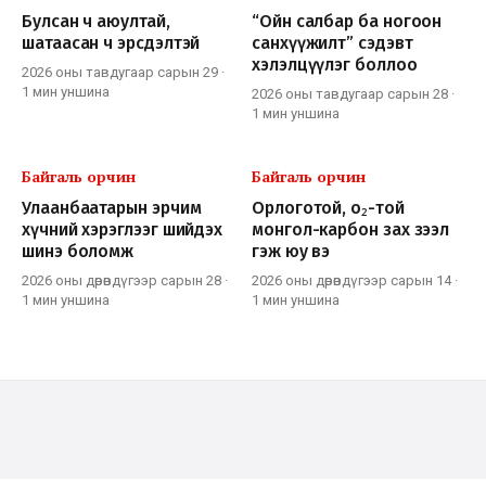
Булсан ч аюултай,
“Ойн салбар ба ногоон
шатаасан ч эрсдэлтэй
санхүүжилт” сэдэвт
хэлэлцүүлэг боллоо
2026 оны тавдугаар сарын 29
·
1 мин
уншина
2026 оны тавдугаар сарын 28
·
1 мин
уншина
Байгаль орчин
Байгаль орчин
Улаанбаатарын эрчим
Орлоготой, o₂-тoй
хүчний хэрэглээг шийдэх
монгол-карбон зах зээл
шинэ боломж
гэж юу вэ
2026 оны дөрөвдүгээр сарын 28
·
2026 оны дөрөвдүгээр сарын 14
·
1 мин
уншина
1 мин
уншина