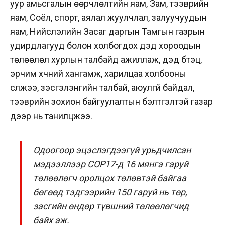
уур амьсгалын өөрчлөлтийн яам, Зам, тээврийн
яам, Соёл, спорт, аялал жуулчлал, залуучуудын
яам, Нийслэлийн Засаг даргын Тамгын газрын
удирдлагууд болон холбогдох дэд хороодын
төлөөлөл хурлын талбайд ажиллаж, дэд бүтэц,
эрчим хүчний хангамж, харилцаа холбооны
сүлжээ, үзэсгэлэнгийн талбай, аюулгүй байдал,
тээврийн зохион байгуулалтын бэлтгэлтэй газар
дээр нь танилцжээ.
Одоогоор эцэслэгдээгүй урьдчилсан
мэдээллээр COP17-д 16 мянга гаруй
төлөөлөгч оролцох төлөвтэй байгаа
бөгөөд тэдгээрийн 150 гаруй нь төр,
засгийн өндөр түвшний төлөөлөгчид
байх аж.