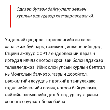
Эдгээр бүтээн байгуулалт зөвхөн
хурлын өдрүүдээр хязгаарлагдахгүй.
Үндэсний цэцэрлэгт хүрээлэнгийн зүүн хэсэгт
хэрэгжиж буй парк, тохижилт, инженерийн дэд
бүтцийн ажлууд COP17 өндөрлөсний дараа ч
иргэдэд үйлчлэх ногоон орон зай болон үлдэхээр
төлөвлөгджээ. Ийнхүү олон улсын хурлын бэлтгэл
нь Монголын бэлчээр, газрын доройтол,
цөлжилтийн асуудлыг дэлхийд таниулахаас
гадна нийслэлийн орчин, ногоон байгууламж,
нийтийн эзэмшлийн дэд бүтцэд урт хугацааны
хөрөнгө оруулалт болж байна.