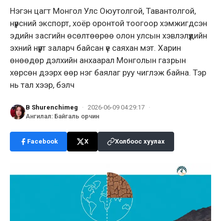
Нэгэн цагт Монгол Улс Оюутолгой, Тавантолгой,
нүүрсний экспорт, хоёр оронтой тоогоор хэмжигдсэн
эдийн засгийн өсөлтөөрөө олон улсын хэвлэлүүдийн
эхний нүүрт заларч байсан үе саяхан мэт. Харин
өнөөдөр дэлхийн анхаарал Монголын газрын
хөрсөн дээрх өөр нэг баялаг руу чиглэж байна. Тэр
нь тал хээр, бэлч
B Shurenchimeg
·
2026-06-09 04:29:17
·
Ангилал
:
Байгаль орчин
Facebook
X
Холбоос хуулах