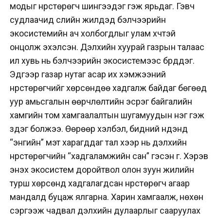
модыг нүүрстөрөгч шингээдэг гэж ярьдаг. Гэвч
судлаачид сүүлийн жилүүдэд бэлчээрийн
экосистемийн ач холбогдлыг улам хүчтэй
онцолж эхэлсэн. Дэлхийн хуурай газрын талаас
илүү хувь нь бэлчээрийн экосистемээс бүрддэг.
Эдгээр газар нутаг асар их хэмжээний
нүүрстөрөгчийг хөрсөндөө хадгалж байдаг бөгөөд
уур амьсгалын өөрчлөлтийн эсрэг байгалийн
хамгийн том хамгаалалтын шугамуудын нэг гэж
үздэг болжээ. Өөрөөр хэлбэл, бидний нүдэнд
“энгийн” мэт харагддаг тал хээр нь дэлхийн
нүүрстөрөгчийн “хадгаламжийн сан” гэсэн үг. Хэрэв
энэхүү экосистем доройтвол олон зуун жилийн
турш хөрсөнд хадгалагдсан нүүрстөрөгч агаар
мандалд буцаж ялгарна. Харин хамгаалж, нөхөн
сэргээж чадвал дэлхийн дулаарлыг сааруулах