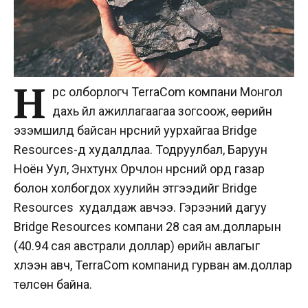
Н
үүрс олборлогч TerraCom компани Монгол
дахь үйл ажиллагаагаа зогсоож, өөрийн
эзэмшилд байсан нүүрсний уурхайгаа Bridge
Resources-д худалдлаа. Тодруулбал, Баруун
Ноён Уул, Энхтунх Орчлон нүүрсний орд газар
болон холбогдох хуулийн этгээдийг Bridge
Resources худалдаж авчээ. Гэрээний дагуу
Bridge Resources компани 28 сая ам.долларын
(40.94 сая австрали доллар) өрийн авлагыг
хүлээн авч, TerraCom компанид гурван ам.доллар
төлсөн байна.