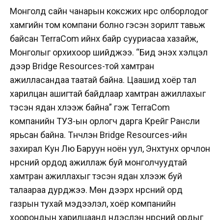
Монголд сайн чанарын коксжих нүүрс олборлодог
хамгийн том компани болно гэсэн зорилт тавьж
байсан TerraCom ийнхүү байр сууриасаа хазайж,
Монголыг орхихоор шийджээ. “Бид энэхүү хэлцэл
дээр Bridge Resources-той хамтран
ажилласандаа таатай байна. Цаашид хоёр тал
харилцан ашигтай байдлаар хамтран ажиллахыг
тэсэн ядан хүлээж байна” гэж TerraCom
компанийн ТУЗ-ын орлогч дарга Крейг Рансли
ярьсан байна. Түүнчлэн Bridge Resources-ийн
захирал Кун Лю Баруун ноён уул, Энхтунх орчлон
нүүрсний ордод ажиллаж буй монголчуудтай
хамтран ажиллахыг тэсэн ядан хүлээж буй
талаараа дурджээ. Мөн дээрх нүүрсний орд
газрын тухай мэдээлэл, хоёр компанийн
хоорондын харилцаанд үндэслэн нүүрсний ордыг