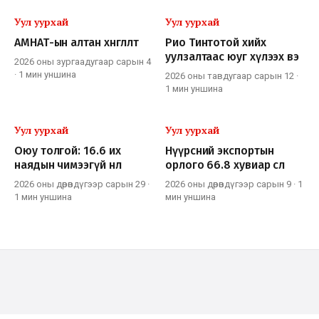
Уул уурхай
Уул уурхай
АМНАТ-ын алтан хөнгөлөлт
Рио Тинтотой хийх
уулзалтаас юуг хүлээх вэ
2026 оны зургаадугаар сарын 4
·
1 мин
уншина
2026 оны тавдугаар сарын 12
·
1 мин
уншина
Уул уурхай
Уул уурхай
Оюу толгой: 16.6 их
Нүүрсний экспортын
наядын чимээгүй нөлөө
орлого 66.8 хувиар өслөө
2026 оны дөрөвдүгээр сарын 29
·
2026 оны дөрөвдүгээр сарын 9
·
1
1 мин
уншина
мин
уншина