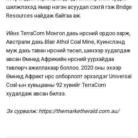
шилжүүлэхэд ямар нэгэн асуудал үүсэхгүй гэж Bridge
Resources найдаж байгаа аж.
Ийнхүү TerraCom Монгол дахь нүүрсний ордоо зарж,
Австрали дахь Blair Athol Coal Mine, Куинслэнд
муж дахь таван нүүрсний төсөл, шинээр худалдаж
авсан Өмнөд Африкийн нүүрсний уурхайдаа
төвлөрч ажиллахаар боллоо. 2020 оны эхээр
Өмнөд Африкт нүүрс олборлолт эрхэлдэг Universal
Coal-ын хувьцааны 92 хувийг TerraCom
худалдаж авсан билээ.
Эх сурвалж: https://themarketherald.com.au/