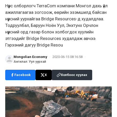
Нүүрс олборлогч TerraCom компани Монгол дахь үйл
ажиллагаагаа зогсоож, өөрийн эзэмшилд байсан
нүүрсний уурхайгаа Bridge Resources-д худалдлаа.
Тодруулбал, Баруун Ноён Уул, Энхтунх Орчлон
нүүрсний орд газар болон холбогдох хуулийн
этгээдийг Bridge Resources худалдаж авчээ.
Гэрээний дагуу Bridge Resou
Mongolian Economy
·
2020-06-15 08:16:58
·
Ангилал
:
Уул уурхай
Facebook
X
Холбоос хуулах