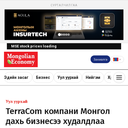
СУРТАЛЧИЛГАА
MSE stock prices loading
Захиалга
Эдийн засаг
Бизнес
Уул уурхай
Нийгэм
Хөрөнгө ору
Уул уурхай
TerraCom компани Монгол
дахь бизнесээ худалдлаа