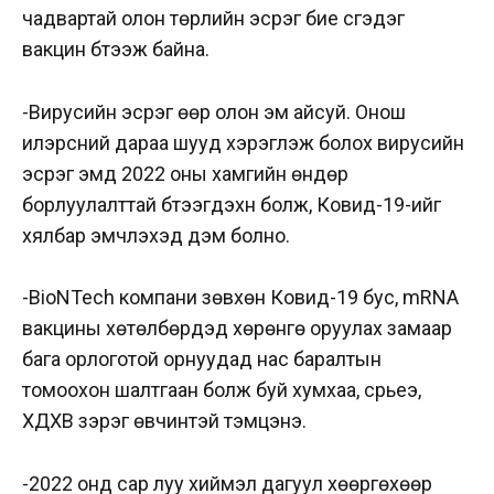
чадвартай олон төрлийн эсрэг бие үүсгэдэг
вакцин бүтээж байна.
-Вирусийн эсрэг өөр олон эм айсуй. Онош
илэрсний дараа шууд хэрэглэж болох вирусийн
эсрэг эмүүд 2022 оны хамгийн өндөр
борлуулалттай бүтээгдэхүүн болж, Ковид-19-ийг
хялбар эмчлэхэд дэм болно.
-BioNTech компани зөвхөн Ковид-19 бус, mRNA
вакцины хөтөлбөрүүдэд хөрөнгө оруулах замаар
бага орлоготой орнуудад нас баралтын
томоохон шалтгаан болж буй хумхаа, сүрьеэ,
ХДХВ зэрэг өвчинтэй тэмцэнэ.
-2022 онд сар луу хиймэл дагуул хөөргөхөөр