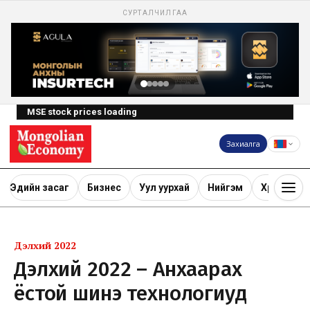
СУРТАЛЧИЛГАА
MSE stock prices loading
Захиалга
Эдийн засаг
Бизнес
Уул уурхай
Нийгэм
Хөрөнгө ору
Дэлхий 2022
Дэлхий 2022 – Анхаарах
ёстой шинэ технологиуд