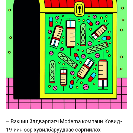
– Вакцин үйлдвэрлэгч Moderna компани Ковид-
19-ийн өөр хувилбаруудаас сэргийлэх