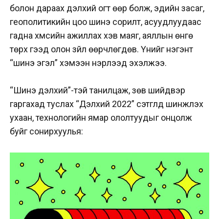
болон дараах дэлхий огт өөр болж, эдийн засаг,
геополитикийн цоо шинэ сорилт, асуудлуудаас
гадна хүмүүсийн ажиллах хэв маяг, аяллын өнгө
төрх гээд олон зүйл өөрчлөгдөв. Үүнийг нэгэнт
“шинэ эгэл” хэмээн нэрлээд эхэлжээ.
“Шинэ дэлхий”-тэй танилцаж, зөв шийдвэр
гаргахад туслах “Дэлхий 2022” сэтгүүлд шинжлэх
ухаан, технологийн ямар ололтуудыг онцолж
буйг сонирхуулья: