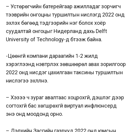
– Устөрөгчийн батерейгаар ажилладаг зорчигч
тээврийн онгоцны туршилтын нислэгүүд 2022 онд
эхлэх бөгөөд тэдгээрийн нэг болох хоёр
суудалтай онгоцыг Нидерланд дахь Delft
University of Technology-д бүтээж байна.
-Цөөнгүй компани дараагийн 1-2 жилд
хэрэглээнд нэвтрүүлэх зөвшөөрөл авах зорилгоор
2022 онд нисдэг цахилгаан таксины туршилтын
нислэгээ эхлүүлнэ.
– Хэзээ ч зураг авалтаас хоцрохгүй, үдэшлэг дээр
согтохгүй бас хөгшрөхгүй виртуал инфлюнсерүүд
энэ онд моодонд орно.
– Дэлхийн Засгийн газрууд 2022 онд юмсын