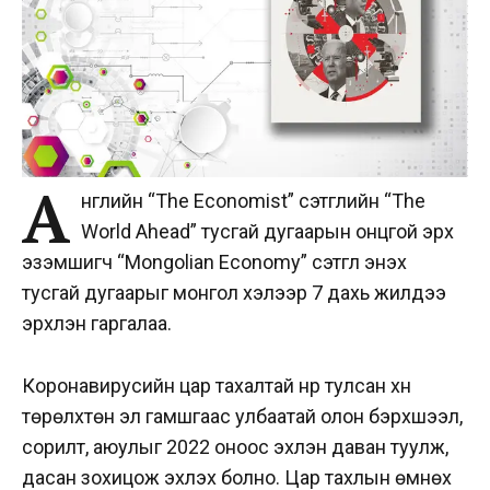
А
нглийн “The Economist” сэтгүүлийн “The
World Ahead” тусгай дугаарын онцгой эрх
эзэмшигч “Mongolian Economy” сэтгүүл энэхүү
тусгай дугаарыг монгол хэлээр 7 дахь жилдээ
эрхлэн гаргалаа.
Коронавирусийн цар тахалтай нүүр тулсан хүн
төрөлхтөн эл гамшгаас улбаатай олон бэрхшээл,
сорилт, аюулыг 2022 оноос эхлэн даван туулж,
дасан зохицож эхлэх болно. Цар тахлын өмнөх