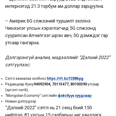
интернэтэд 21.3 тэрбум ам.доллар зарцуулна.
– Америк 6G сүлжээний туршилт эхлүүлнэ.
Чинээлэг улсын хэрэглэгчид 5G сүлжээнд
суурилсан үйлчилгээг шүүрэн авч, 5G дэмждэг гар
утсаар гангарна.
Дэлгэрэнгүй
анализ, мэдээллийг
“Дэлхий 202
2
”
сэтгүүл
ээс:
Сэтгүүл захиалах холбоос
https://rfr.bz/f288kpg
Редакциар буюу
94092904, 7011547
7, 80100390
утсаар
(хүргэлт үнэгүй),
“Mongolian Economy” сэтгүүлийн
фэйсбүүк хуудсаар
Номын дэлгүүрүүдээр
“Дэлхий 2022” сэтгүүл нь 21 секц бүхий 150
нийтлэл, 81 улсын 15 салбарын чиг хандлага,