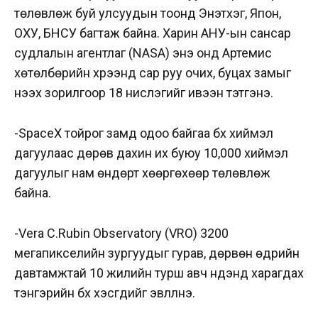
төлөвлөж буй улсуудын тоонд Энэтхэг, Япон,
ОХУ, БНСУ багтаж байна. Харин АНУ-ын сансар
судлалын агентлаг (NASA) энэ онд Артемис
хөтөлбөрийн хүрээнд сар руу очих, буцах замыг
нээх зорилгоор 18 нислэгийг ивээн тэтгэнэ.
-SpaceX тойрог замд одоо байгаа бүх хиймэл
дагуулаас дөрөв дахин их буюу 10,000 хиймэл
дагуулыг нам өндөрт хөөргөхөөр төлөвлөж
байна.
-Vera C.Rubin Observatory (VRO) 3200
мегапикселийн зургуудыг гурав, дөрвөн өдрийн
давтамжтай 10 жилийн турш авч нүдэнд харагдах
тэнгэрийн бүх хэсгүүдийг эвлүүлнэ.