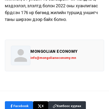
мэдээлэл, үзүүлэлтүүд болон 2022 оны хуанлигаас
бүрдсэн 176 нүүр бөгөөд жилийн туршид уншигч
таны ширээн дээр байх болно.
MONGOLIAN ECONOMY
info@mongolianeconomy.mn
Facebook
X
Холбоос хуулах