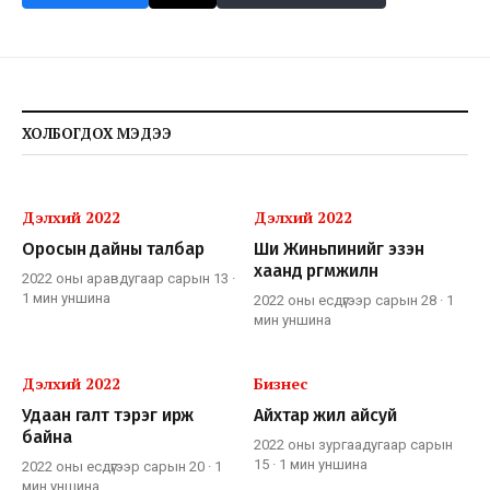
ХОЛБОГДОХ МЭДЭЭ
Дэлхий 2022
Дэлхий 2022
Оросын дайны талбар
Ши Жиньпинийг эзэн
хаанд өргөмжилнө
2022 оны аравдугаар сарын 13
·
1 мин
уншина
2022 оны есдүгээр сарын 28
·
1
мин
уншина
Дэлхий 2022
Бизнес
Удаан галт тэрэг ирж
Айхтар жил айсуй
байна
2022 оны зургаадугаар сарын
15
·
1 мин
уншина
2022 оны есдүгээр сарын 20
·
1
мин
уншина