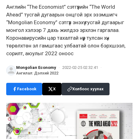
Английн “The Economist” сэтгүүлийн “The World
Ahead” тусгай дугаарын онцгой эрх эзэмшигч
“Mongolian Economy” сэтгүүл энэхүү тусгай дугаарыг
монгол хэлээр 7 дахь жилдээ эрхлэн гаргалаа.
Коронавирусийн цар тахалтай нүүр тулсан хүн
төрөлхтөн эл гамшгаас улбаатай олон бэрхшээл,
сорилт, аюулыг 2022 оноос
Mongolian Economy
·
2022-02-25 02:32:41
·
Ангилал
:
Дэлхий 2022
Facebook
X
Холбоос хуулах