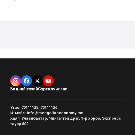
Бидний тухай
Сурталчилгаа
Утас
:
70111125, 70111126
И-мэйл
:
info@mongolianeconomy.mn
Хаяг
:
Улаанбаатар, Чингэлтэй дүүрэг, 1-р хороо, Экспресс
тауэр 802