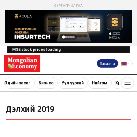
СУРТАЛЧИЛГАА
MSE stock prices loading
Захиалга
Эдийн засаг
Бизнес
Уул уурхай
Нийгэм
Хөрөнгө ору
Дэлхий 2019