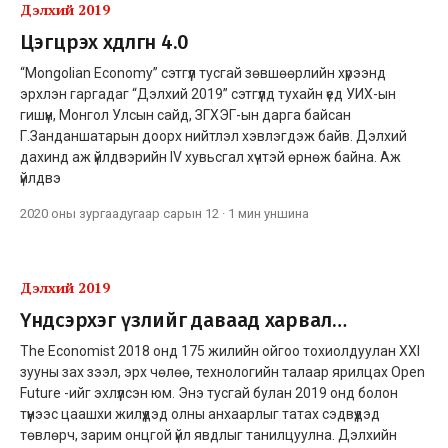
Дэлхий 2019
Цэгцрэх хөдөлгөөн 4.0
“Mongolian Economy” сэтгүүл тусгай зөвшөөрлийн хүрээнд
эрхлэн гаргадаг “Дэлхий 2019” сэтгүүлд тухайн үед УИХ-ын
гишүүн, Монгол Улсын сайд, ЗГХЭГ-ын дарга байсан
Г.Занданшатарын доорх нийтлэл хэвлэгдэж байв. Дэлхий
дахинд аж үйлдвэрийн IV хувьсгал хүчтэй өрнөж байна. Аж
үйлдвэ
2020 оны зургаадугаар сарын 12
·
1 мин
уншина
Дэлхий 2019
Үндсэрхэг үзлийг даваад харвал…
The Economist 2018 онд 175 жилийн ойгоо тохиолдуулан XXI
зууны зах зээл, эрх чөлөө, технологийн талаар ярилцах Open
Future -ийг эхлүүлсэн юм. Энэ тусгай булан 2019 онд болон
түүнээс цаашхи жилүүдэд олны анхаарлыг татах сэдвүүдэд
төвлөрч, зарим онцгой үйл явдлыг танилцуулна. Дэлхийн