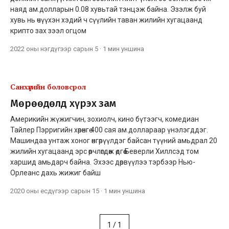
наяд ам.долларын 0.08 хувьтай тэнцэж байна. Эзэлж буй
хувь нь өчүүхэн хэдий ч сүүлийн таван жилийн хугацаанд
крипто зах зээл огцом
2022 оны нэгдүгээр сарын 5
·
1 мин
уншина
Санхүүгийн боловсрол
Мөрөөдөлд хүрэх зам
Aмерикийн жүжигчин, зохиолч, кино бүтээгч, комедиан
Тайлер Пэрригийн хөрөнгө 400 сая ам.доллараар үнэлэгддэг.
Машиндаа унтаж хоног өнгөрүүлдэг байсан түүний амьдрал 20
жилийн хугацаанд эрс өөрчлөгдөж өдгөө Беверли Хиллсэд том
харшид амьдарч байна. Эхээс дөрвүүлээ тэрбээр Нью-
Орлеанс дахь жижиг байш
2020 оны есдүгээр сарын 15
·
1 мин
уншина
1
/
1