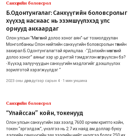
Санхүүгийн боловсрол
Б.Одонтунгалаг: Санхүүгийн боловсролыг
хүүхэд наснаас нь эзэмшүүлэхэд улс
орнууд анхаардаг
Олон улсын “Мөнгөний долоо хоног аян”-ыг тохиолдуулан
Монголбанкы Олон нийтийн санхүүгийн боловсролын төвийн
захирал Б.Одонтунгалагтай ярилцлаа. -“Дэлхийн мөнгөний
долоо хоног” аяныг хэр үр дүнтэй тэмдэглэн өнгөрүүлсэн бэ?
-Хүүхэд залуучуудын санхүүгийн мэдлэгийг дээшлүүлэх
зорилготой хэрэгжүүлдэг “
2023 оны дөрөвдүгээр сарын 4
·
1 мин
уншина
Санхүүгийн боловсрол
“Улайссан” койн, токенууд
Олон улсын санхүүгийн зах зээлд 7600 орчим крипто койн,
токен “эргэлдэж”, үнэлгээ нь 2.7 их наяд ам.доллар буюу
дэлхийн санхүүгийн зах зээлийн нийт үнэлгээ болох 250 их