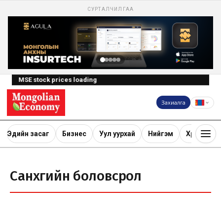
СУРТАЛЧИЛГАА
MSE stock prices loading
Захиалга
Эдийн засаг
Бизнес
Уул уурхай
Нийгэм
Хөрөнгө ору
Санхүүгийн боловсрол