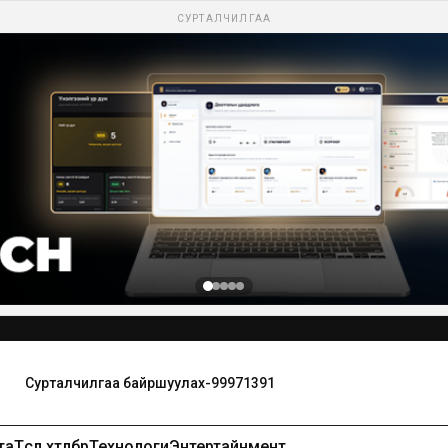
СУРТАЛЧИЛГАА
Сурталчилгаа байршуулах-99971391
та
Төсөл хөтөлбөр
Технологи
Энтертайнмент