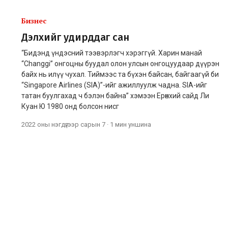
Бизнес
Дэлхийг удирддаг сан
“Бидэнд үндэсний тээвэрлэгч хэрэггүй. Харин манай
“Changgi” онгоцны буудал олон улсын онгоцуудаар дүүрэн
байх нь илүү чухал. Тиймээс та бүхэн байсан, байгаагүй би
“Singapore Airlines (SIA)”-ийг ажиллуулж чадна. SIA-ийг
татан буулгахад ч бэлэн байна” хэмээн Ерөнхий сайд Ли
Куан Ю 1980 онд болсон нисг
2022 оны нэгдүгээр сарын 7
·
1 мин
уншина