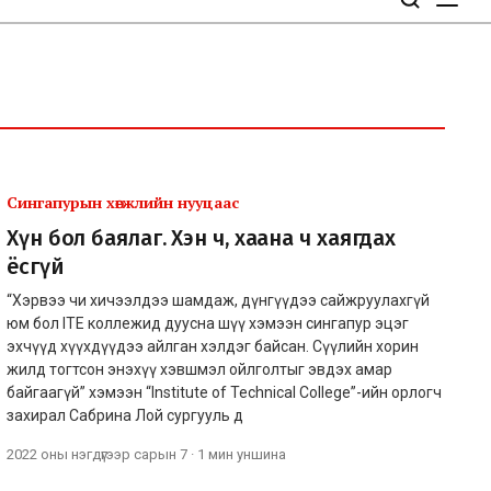
Сингапурын хөгжлийн нууцаас
Хүн бол баялаг. Хэн ч, хаана ч хаягдах
ёсгүй
“Хэрвээ чи хичээлдээ шамдаж, дүнгүүдээ сайжруулахгүй
юм бол ITE коллежид дуусна шүү хэмээн сингапур эцэг
эхчүүд хүүхдүүдээ айлган хэлдэг байсан. Сүүлийн хорин
жилд тогтсон энэхүү хэвшмэл ойлголтыг эвдэх амар
байгаагүй” хэмээн “Institute of Technical College”-ийн орлогч
захирал Сабрина Лой сургууль д
2022 оны нэгдүгээр сарын 7
·
1 мин
уншина