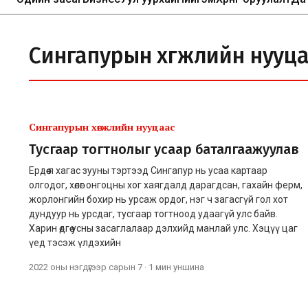
Сингапурын хөгжлийн нууц
Сингапурын хөгжлийн нууцаас
Тусгаар тогтнолыг усаар баталгаажуулав
Ердөө л хагас зууны тэртээд Сингапур нь усаа картаар
олгодог, хөлөг онгоцны хог хаягдалд дарагдсан, гахайн ферм,
жорлонгийн бохир нь урсаж ордог, нэг ч загасгүй гол хот
дундуур нь урсдаг, тусгаар тогтноод удаагүй улс байв.
Харин өдгөө усны засаглалаар дэлхийд манлай улс. Хэцүү цаг
үед тэсэж үлдэхийн
2022 оны нэгдүгээр сарын 7
·
1 мин
уншина