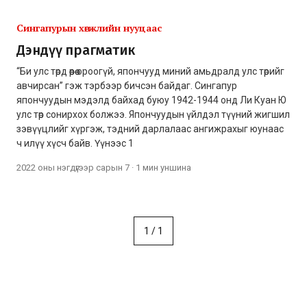
Сингапурын хөгжлийн нууцаас
Дэндүү прагматик
“Би улс төрд өөрөө ороогүй, япончууд миний амьдралд улс төрийг
авчирсан” гэж тэрбээр бичсэн байдаг. Сингапур
япончуудын мэдэлд байхад буюу 1942-1944 онд Ли Куан Ю
улс төр сонирхох болжээ. Япончуудын үйлдэл түүний жигшил
зэвүүцлийг хүргэж, тэдний дарлалаас ангижрахыг юунаас
ч илүү хүсч байв. Үүнээс 1
2022 оны нэгдүгээр сарын 7
·
1 мин
уншина
1
/
1