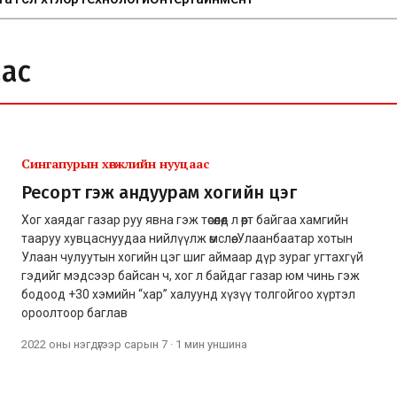
аас
Сингапурын хөгжлийн нууцаас
Ресорт гэж андуурам хогийн цэг
Хог хаядаг газар руу явна гэж төсөөлөөд л өөрт байгаа хамгийн
тааруу хувцаснуудаа нийлүүлж өмслөө. Улаанбаатар хотын
Улаан чулуутын хогийн цэг шиг аймаар дүр зураг угтахгүй
гэдийг мэдсээр байсан ч, хог л байдаг газар юм чинь гэж
бодоод +30 хэмийн “хар” халуунд хүзүү толгойгоо хүртэл
ороолтоор баглав
2022 оны нэгдүгээр сарын 7
·
1 мин
уншина