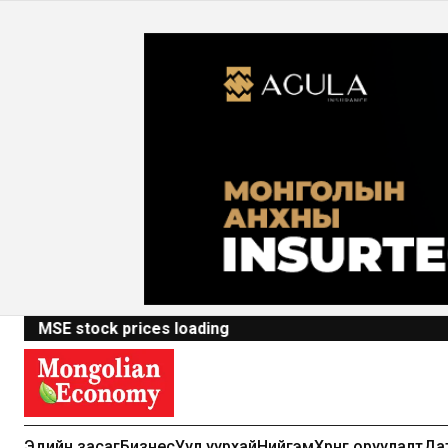
MSE stock prices loading
Эдийн засаг
Бизнес
Уул уурхай
Нийгэм
Хөрөнгө оруулалт
Да