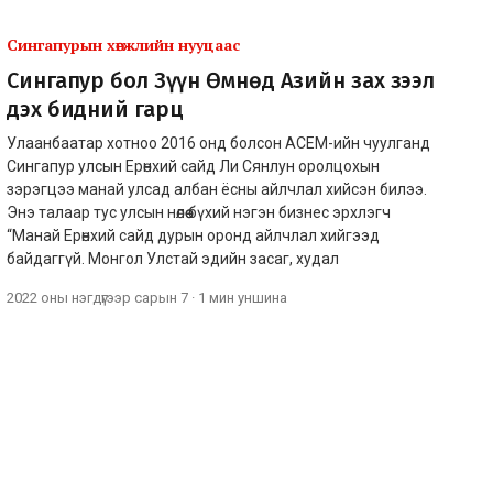
Сингапурын хөгжлийн нууцаас
Сингапур бол Зүүн Өмнөд Азийн зах зээл
дэх бидний гарц
Улаанбаатар хотноо 2016 онд болсон АСЕМ-ийн чуулганд
Сингапур улсын Ерөнхий сайд Ли Сянлун оролцохын
зэрэгцээ манай улсад албан ёсны айлчлал хийсэн билээ.
Энэ талаар тус улсын нөлөө бүхий нэгэн бизнес эрхлэгч
“Манай Ерөнхий сайд дурын оронд айлчлал хийгээд
байдаггүй. Монгол Улстай эдийн засаг, худал
2022 оны нэгдүгээр сарын 7
·
1 мин
уншина