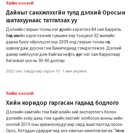
Хийн хоолой
Дайныг санхүүжүүлэхгүйн тулд дэлхий Оросын
шатахуунаас татгалзах уу
Дэлхийн газрын тосны нэг өдрийн хэрэглээ 84 сая баррель
бөгөөд өнөөгийн хэрэглээний түвшингээр тооцвол 32 жилийн
дараа буюу ойролцоогоор 2039 онд газрын тосны нөөц
шавхагдаж дуусна гэж Википедиад тэмдэглэжээ. Дэлхий
даяар нийлүүлэгдэж байгаа нефть өдөрт нэг сая баррелаар
багасвал үнэ нь 30-40 доллар
2022 оны тавдугаар сарын 16
·
1 мин
уншина
Хийн хоолой
Хийн коридор гаргасан гадаад бодлого
Дэлхийн хамгийн том байгалийн хий экспортлогч болон
дэлхийн хоёр дахь том эдийн засгийг холбосон анхны хийн
хоолой 2019 оны арванхоёрдугаар сард ашиглалтад орсон.
Орос, Хятадын удирдагчид энэ хамтын ажиллагаагаа “Зөвхөн