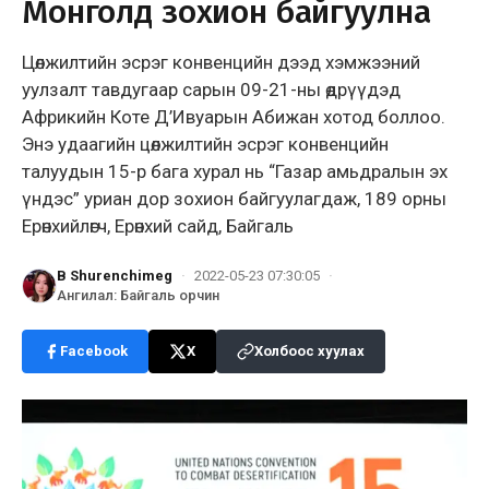
Монголд зохион байгуулна
Цөлжилтийн эсрэг конвенцийн дээд хэмжээний
уулзалт тавдугаар сарын 09-21-ны өдрүүдэд
Африкийн Коте Д’Ивуарын Абижан хотод боллоо.
Энэ удаагийн цөлжилтийн эсрэг конвенцийн
талуудын 15-р бага хурал нь “Газар амьдралын эх
үндэс” уриан дор зохион байгуулагдаж, 189 орны
Ерөнхийлөгч, Ерөнхий сайд, Байгаль
B Shurenchimeg
·
2022-05-23 07:30:05
·
Ангилал
:
Байгаль орчин
Facebook
X
Холбоос хуулах