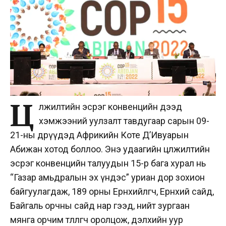
Ц
өлжилтийн эсрэг конвенцийн дээд
хэмжээний уулзалт тавдугаар сарын 09-
21-ны өдрүүдэд Африкийн Коте Д’Ивуарын
Абижан хотод боллоо. Энэ удаагийн цөлжилтийн
эсрэг конвенцийн талуудын 15-р бага хурал нь
“Газар амьдралын эх үндэс” уриан дор зохион
байгуулагдаж, 189 орны Ерөнхийлөгч, Ерөнхий сайд,
Байгаль орчны сайд нар гээд, нийт зургаан
мянга орчим төлөөлөгч оролцож, дэлхийн уур