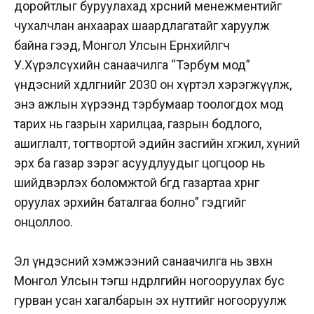
доройтлыг буруулахад хөрсний менежментийг
чухалчлан анхаарах шаардлагатайг харуулж
байна гээд, Монгол Улсын Ерөнхийлөгч
У.Хүрэлсүхийн санаачилга “Тэрбум мод”
үндэсний хөдөлгөөнийг 2030 он хүртэл хэрэгжүүлж,
энэ ажлын хүрээнд тэрбумаар тоологдох мод
тарих нь газрын харилцаа, газрын бодлого,
ашиглалт, тогтвортой эдийн засгийн хөгжил, хүний
эрх ба газар зэрэг асуудлуудыг цогцоор нь
шийдвэрлэх боломжтой бөгөөд газартаа хөрөнгө
оруулах эрхийн баталгаа болно” гэдгийг
онцоллоо.
Эл үндэсний хэмжээний санаачилга нь зөвхөн
Монгол Улсын тэгш өндөрлөгийн ногооруулах бус
гурван усан хагалбарын эх нутгийг ногооруулж