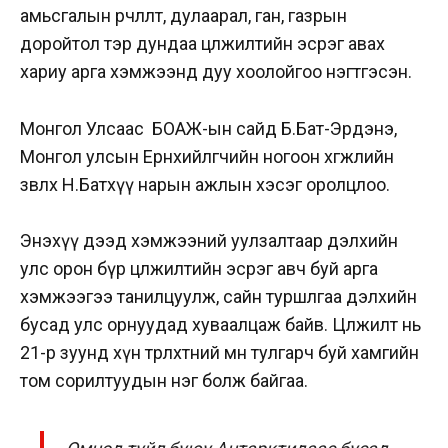
амьсгалын өөрчлөлт, дулаарал, ган, газрын
доройтол тэр дундаа цөлжилтийн эсрэг авах
хариу арга хэмжээнд дуу хоолойгоо нэгтгэсэн.
Монгол Улсаас БОАЖ-ын сайд Б.Бат-Эрдэнэ,
Монгол улсын Ерөнхийлөгчийн ногоон хөгжлийн
зөвлөх Н.Батхүү нарын ажлын хэсэг оролцлоо.
Энэхүү дээд хэмжээний уулзалтаар дэлхийн
улс орон бүр цөлжилтийн эсрэг авч буй арга
хэмжээгээ танилцуулж, сайн туршлгаа дэлхийн
бусад улс орнуудад хуваалцаж байв.
Цөлжилт нь
21-р зуунд хүн төрөлхтний өмнө тулгарч буй хамгийн
том сорилтуудын нэг болж байгаа.