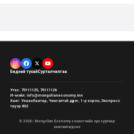
Бидний тухай
Сурталчилгаа
Утас
:
70111125, 70111126
И-мэйл
:
info@mongolianeconomy.mn
Хаяг
:
Улаанбаатар, Чингэлтэй дүүрэг, 1-р хороо, Экспресс
тауэр 802
© 2026 | Mongolian Economy зохиогчийн эрх хуулиар
хамгаалагдсан