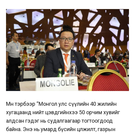
Мөн тэрбээр “Монгол улс сүүлийн 40 жилийн
хугацаанд нийт цэвдгийнхээ 50 орчим хувийг
алдсан гэдэг нь судалгаагаар тогтоогдоод
байна. Энэ нь умард бүсийн цөлжилт, газрын