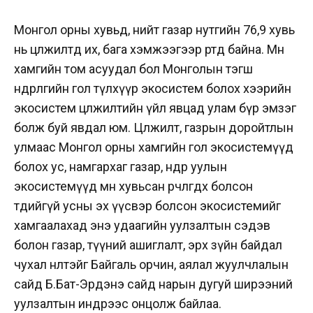
Монгол орны хувьд, нийт газар нутгийн 76,9 хувь
нь цөлжилтөд их, бага хэмжээгээр өртөөд байна. Мөн
хамгийн том асуудал бол Монголын тэгш
өндөрлөгийн гол түлхүүр экосистем болох хээрийн
экосистем цөлжилтийн үйл явцад улам бүр эмзэг
болж буй явдал юм. Цөлжилт, газрын доройтлын
улмаас Монгол орны хамгийн гол экосистемүүд
болох ус, намгархаг газар, өндөр уулын
экосистемүүд мөн хувьсан өөрчлөгдөх болсон
төдийгүй усны эх үүсвэр болсон экосистемийг
хамгаалахад энэ удаагийн уулзалтын сэдэв
болон газар, түүний ашиглалт, эрх зүйн байдал
чухал нөлөөтэйг Байгаль орчин, аялал жуулчлалын
сайд Б.Бат-Эрдэнэ сайд нарын дугуй ширээний
уулзалтын индрээс онцолж байлаа.