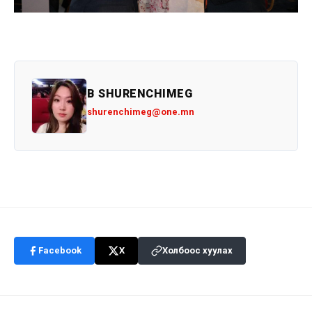
B SHURENCHIMEG
shurenchimeg@one.mn
Facebook
X
Холбоос хуулах