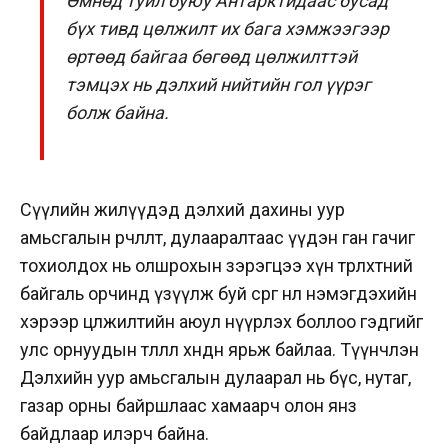
Өмнөд туйл буюу Антарктидаас бусад
бүх тивд цөлжилт их бага хэмжээгээр
өртөөд байгаа бөгөөд цөлжилттэй
тэмцэх нь дэлхий нийтийн гол үүрэг
болж байна.
Сүүлийн жилүүдэд дэлхий дахины уур
амьсгалын өөрчлөлт, дулааралтаас үүдэн ган гачиг
тохиолдох нь олшрохын зэрэгцээ хүн төрөлхтөний
байгаль орчинд үзүүлж буй сөрөг нөлөө нэмэгдэхийн
хэрээр цөлжилтийн аюул нүүрлэх боллоо гэдгийг
улс орнуудын төлөөлөл хөндөн ярьж байлаа. Түүнчлэн
Дэлхийн уур амьсгалын дулаарал нь бүс, нутаг,
газар орны байршлаас хамаарч олон янз
байдлаар илэрч байна.