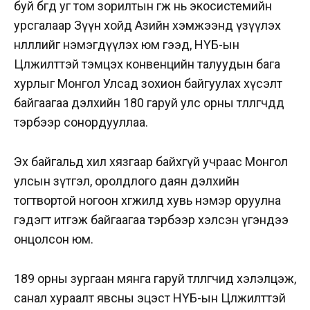
буй бөгөөд уг том зорилтын өгөөж нь экосистемийн
урсгалаар Зүүн хойд Азийн хэмжээнд үзүүлэх
нөлөөллийг нэмэгдүүлэх юм гээд, НҮБ-ын
Цөлжилттэй тэмцэх конвенцийн талуудын бага
хурлыг Монгол Улсад зохион байгуулах хүсэлт
байгаагаа дэлхийн 180 гаруй улс орны төлөөлөгчдөд
тэрбээр сонордууллаа.
Эх байгальд хил хязгаар байхгүй учраас Монгол
улсын зүтгэл, оролдлого даян дэлхийн
тогтвортой ногоон хөгжилд хувь нэмэр оруулна
гэдэгт итгэж байгаагаа тэрбээр хэлсэн үгэндээ
онцолсон юм.
189 орны зургаан мянга гаруй төлөөлөгчид хэлэлцэж,
санал хураалт явсны эцэст НҮБ-ын Цөлжилттэй