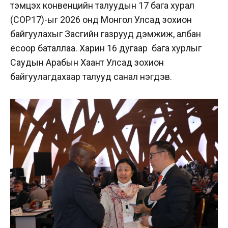
тэмцэх конвенцийн талуудын 17 бага хурал
(COP17)-ыг 2026 онд Монгол Улсад зохион
байгуулахыг Засгийн газрууд дэмжиж, албан
ёсоор баталлаа.
Харин 16 дугаар бага хурлыг
Саудын Арабын Хаант Улсад зохион
байгуулагдахаар талууд санал нэгдэв.