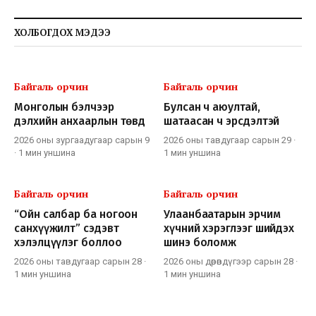
ХОЛБОГДОХ МЭДЭЭ
Байгаль орчин
Байгаль орчин
Монголын бэлчээр
Булсан ч аюултай,
дэлхийн анхаарлын төвд
шатаасан ч эрсдэлтэй
2026 оны зургаадугаар сарын 9
2026 оны тавдугаар сарын 29
·
·
1 мин
уншина
1 мин
уншина
Байгаль орчин
Байгаль орчин
“Ойн салбар ба ногоон
Улаанбаатарын эрчим
санхүүжилт” сэдэвт
хүчний хэрэглээг шийдэх
хэлэлцүүлэг боллоо
шинэ боломж
2026 оны тавдугаар сарын 28
·
2026 оны дөрөвдүгээр сарын 28
·
1 мин
уншина
1 мин
уншина