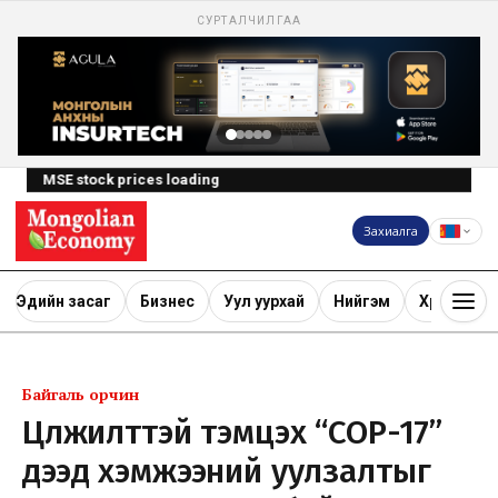
СУРТАЛЧИЛГАА
MSE stock prices loading
Захиалга
Эдийн засаг
Бизнес
Уул уурхай
Нийгэм
Хөрөнгө ору
Байгаль орчин
Цөлжилттэй тэмцэх “СОР-17”
дээд хэмжээний уулзалтыг