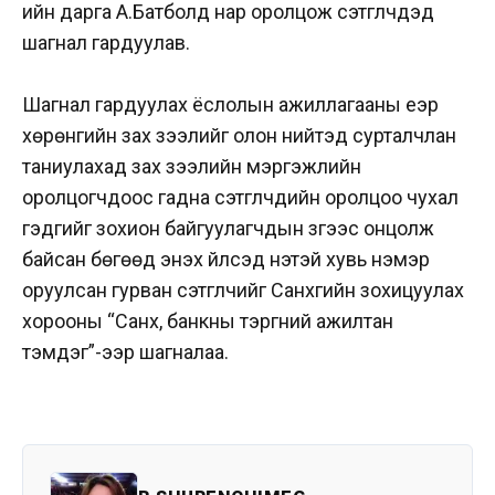
ийн дарга А.Батболд нар оролцож сэтгүүлчдэд
шагнал гардуулав.
Шагнал гардуулах ёслолын ажиллагааны үеэр
хөрөнгийн зах зээлийг олон нийтэд сурталчлан
таниулахад зах зээлийн мэргэжлийн
оролцогчдоос гадна сэтгүүлчдийн оролцоо чухал
гэдгийг зохион байгуулагчдын зүгээс онцолж
байсан бөгөөд энэхүү үйлсэд үнэтэй хувь нэмэр
оруулсан гурван сэтгүүлчийг Санхүүгийн зохицуулах
хорооны “Санхүү, банкны тэргүүний ажилтан
тэмдэг”-ээр шагналаа.