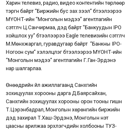
Харин
телевиз, радио, видео контентийн төрлөөр
тэргүүн байрт “Биржийн бус зах зээл” бүтээлээрээ
МҮОНТ-ийн “Монголын мэдээ” агентлагийн
сэтгүүлч Ц.Санчирмаа, дэд байрт “Банкуудын IPO
хойшлох уу” бүтээлээрээ Eagle телевизийн сэтгүүлч
М.Мөнхжаргал, гуравдугаар байрт “Банкны IPO-
Ногоон сум” хэлэлцүүлэг бүтээлээрээ МҮОНТ-ийн
“Монголын мэдээ” агентлагийн Г.Ган-Эрдэнэ
нар шалгарлаа.
Өнөөдрийн үйл ажиллагаанд Санхүүгийн
зохицуулах хорооны дарга Д.Баярсайхан,
Санхүүгийн зохицуулах хорооны орон тооны гишүүн
Т.Цэрэнбадрал, Монголын хөрөнгийн биржийн
дэд захирал Т.Хаш-Эрдэнэ, Монголын үнэт
цаасны арилжаа эрхлэгчдийн холбооны ТУЗ-