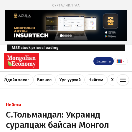
СУРТАЛЧИЛГАА
MSE stock prices loading
Захиалга
Эдийн засаг
Бизнес
Уул уурхай
Нийгэм
Хөрөнгө ору
Нийгэм
С.Тольмандал: Украинд
суралцаж байсан Монгол