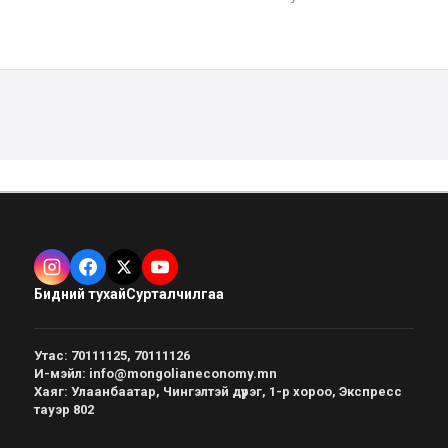
Бидний тухай
Сурталчилгаа
Утас
:
70111125, 70111126
И-мэйл
:
info@mongolianeconomy.mn
Хаяг
:
Улаанбаатар, Чингэлтэй дүүрэг, 1-р хороо, Экспресс
тауэр 802