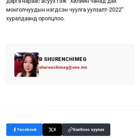
дарга нараас асуух гэж
“Хилийн чанад дах
монголчуудын нэгдсэн чуулга уулзалт-2022”
хуралдаанд оролцлоо.
B SHURENCHIMEG
shurenchimeg@one.mn
Facebook
X
Холбоос хуулах