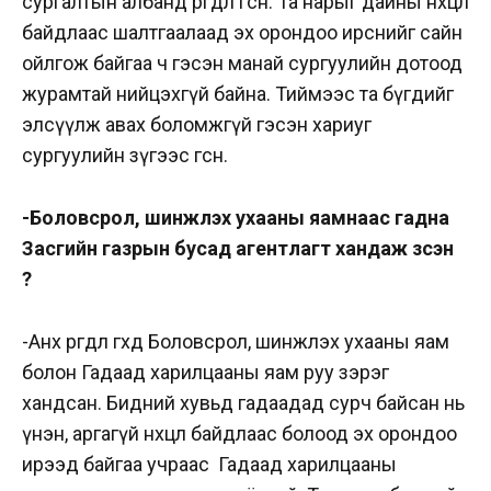
сургалтын албанд өргөдөл өгсөн. Та нарыг дайны нөхцөл
байдлаас шалтгаалаад эх орондоо ирснийг сайн
ойлгож байгаа ч гэсэн манай сургуулийн дотоод
журамтай нийцэхгүй байна. Тиймээс та бүгдийг
элсүүлж авах боломжгүй гэсэн хариуг
сургуулийн зүгээс өгсөн.
-Боловсрол, шинжлэх ухааны яамнаас гадна
Засгийн газрын бусад агентлагт хандаж үзсэн
үү?
-Анх өргөдөл өгөхдөө Боловсрол, шинжлэх ухааны яам
болон Гадаад харилцааны яам руу зэрэг
хандсан. Бидний хувьд гадаадад сурч байсан нь
үнэн, аргагүй нөхцөл байдлаас болоод эх орондоо
ирээд байгаа учраас Гадаад харилцааны