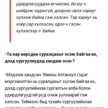
удирдлагууддаа өгчихсөн, би юу ч
шийдэж чадахгүй, дээрээс ирэх хариуг
хүлээж байна гэж хэлсэн. Тэр хариуг нь
хоёр сар хүлээсэн, одоо ч гэсэн
хүлээсээр л байна.
-Та нар өөрсдөө суралцахыг хүсэж байгаа их,
дээд сургуулиудад хандаж үзсэн үү?
-Мэдээж хандсан. Яамны Алтанзул гэдэг
мэргэжилтэн нь суралцахыг хүсэж байгаа их,
дээд сургуулийнхаа сургалтын алба болон
удирдлагуудтай өөрсдөө очиж уулзаарай гэж
хэлсэн. Тиймээс бид тухайн сургуулийнхаа