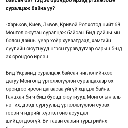
байсан бэ? Тэд эх орондоо ирээд үргэлжлүүлэн
суралцаж байна уу?
-Харьков, Киев, Львов, Кривой Рог хотод нийт 68
Монгол оюутан суралцаж байсан. Бид дайны өмнө
болон дайны үеэр хоёр хуваагдаад, хамгийн
сүүлийн оюутнууд өнгөрсөн гуравдугаар сарын 5-нд
эх орондоо ирсэн.
Бид Украинд суралцаж байсан чиглэлийнхээ
дагуу Монголд үргэлжлүүлэн суралцахаар эх
орондоо ирсэн цагаасаа уйгүй хөөцөлдөж байна.
Ганцхан би ч биш бусад оюутнууд Монголын аль
нэг их, дээд сургуульд үргэлжлүүлэн сурах
гэсэн ч өнөөдрийг хүртэл энэ асуудал
шийдэгдээгүй. Би таван сарын турш өөрийнхөө