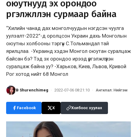
оюутнууд эх орондоо
үргэлжлүүлэн сурмаар байна
“Хилийн чанад дах монголчуудын нэгдсэн чуулга
уулзалт-2022”-д оролцсон Украин дахь Монголын
оюутны холбооны тэргүүн С.Тольмандал тай
ярилцлаа. -Украинд хэдэн Монгол оюутан суралцаж
байсан бэ? Тэд эх орондоо ирээд үргэлжлүүлэн
суралцаж байна уу? -Харьков, Киев, Львов, Кривой
Рог хотод нийт 68 Монгол
B Shurenchimeg
·
2022-07-06 08:21:10
·
Ангилал
:
Нийгэм
Facebook
X
Холбоос хуулах