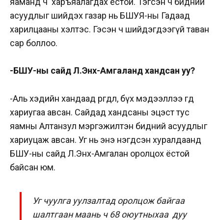
яаманд ч харъяалагдах ёстой. Тэгсэн ч бидний
асуудлыг шийдэх газар нь БШУЯ-ны Гадаад
харилцааны хэлтэс. Гэсэн ч шийдэгдээгүй таван
сар боллоо.
-БШУ-ны сайд Л.Энх-Амгаланд хандсан уу?
-Аль хэдийн хандаад өргөдөл, бүх мэдээллээ өгөөд
хариугаа авсан. Сайдад хандсаны эцэст тус
яамны Алтанзул мэргэжилтэн бидний асуудлыг
хариуцаж авсан.
Уг нь энэ нэгдсэн хуралдаанд
БШУ-ны сайд Л.Энх-Амгалан оролцох ёстой
байсан юм.
Уг чуулга уулзалтад оролцож байгаа
шалтгаан маань ч 68 оюутныхаа дуу