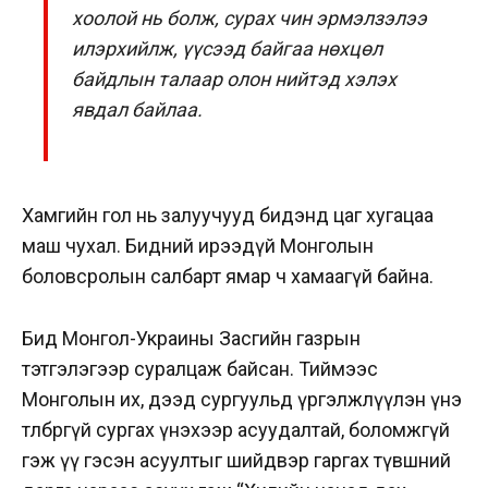
хоолой нь болж, сурах чин эрмэлзэлээ
илэрхийлж, үүсээд байгаа нөхцөл
байдлын талаар олон нийтэд хэлэх
явдал байлаа.
Хамгийн гол нь залуучууд бидэнд цаг хугацаа
маш чухал. Бидний ирээдүй Монголын
боловсролын салбарт ямар ч хамаагүй байна.
Бид Монгол-Украины Засгийн газрын
тэтгэлэгээр суралцаж байсан. Тиймээс
Монголын их, дээд сургуульд үргэлжлүүлэн үнэ
төлбөргүй сургах үнэхээр асуудалтай, боломжгүй
гэж үү гэсэн асуултыг шийдвэр гаргах түвшний