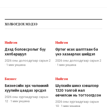
ХОЛБОГДОХ МЭДЭЭ
Нийгэм
Нийгэм
Дээд боловсролыг бүү
Өртөг өсөх шалтгаан ба
хялбаршуул
үнэ хазаарлах шийдэл
2026 оны долоодугаар сарын 2
2026 оны долоодугаар сарын 2
·
1 мин
уншина
·
1 мин
уншина
Бизнес
Нийгэм
Бизнесийн эрх чөлөөний
Шүлхийн шинэ хэвшлээр
хуулийн цаадах эрсдэл
1320 толгой мал
өвчилсөн нь тогтоогдсон
2026 оны зургаадугаар сарын
12
·
1 мин
уншина
2026 оны зургаадугаар сарын
10
·
1 мин
уншина