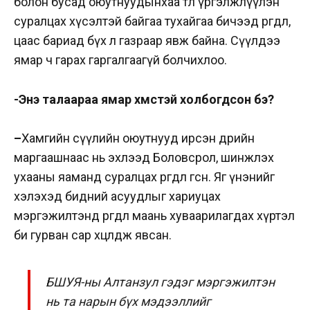
болон бусад оюутнуудынхаа төлөө үргэлжлүүлэн
суралцах хүсэлтэй байгаа тухайгаа бичээд өргөдөл,
цаас бариад бүх л газраар явж байна. Сүүлдээ
ямар ч гарах гаргалгаагүй болчихлоо.
-Энэ талаараа ямар хүмүүстэй холбогдсон бэ?
–
Хамгийн сүүлийн оюутнууд ирсэн өдрийн
маргаашнаас нь эхлээд Боловсрол, шинжлэх
ухааны яаманд суралцах өргөдөл өгсөн. Яг үнэнийг
хэлэхэд бидний асуудлыг хариуцах
мэргэжилтэнд өргөдөл маань хуваарилагдах хүртэл
би гурван сар хөөцөлдөж явсан.
БШУЯ-ны Алтанзул гэдэг мэргэжилтэн
нь та нарын бүх мэдээллийг