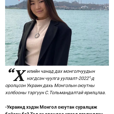
“Х
илийн чанад дах монголчуудын
нэгдсэн чуулга уулзалт-2022”-д
оролцсон
Украин дахь Монголын оюутны
холбооны тэргүүн С.Тольмандал
тай ярилцлаа.
-Украинд хэдэн Монгол оюутан суралцаж