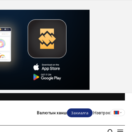
Захиалга
Нэвтрэх
Валютын ханш
|
|