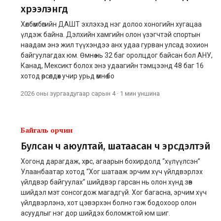
хүрээлэнгүүд
Хөлбөмбөгийн ДАШТ эхлэхэд нэг долоо хоногийн хугацаа
үлдэж байна. Дэлхийн хамгийн олон үзэгчтэй спортын
наадам энэ жил түүхэндээ анх удаа гурван улсад зохион
байгуулагдах юм. Өмнө нь 32 баг оролцдог байсан бол АНУ,
Канад, Мексикт болох энэ удаагийн тэмцээнд 48 баг 16
хотод өрсөлдөх учир урьд өмнө бо
2026 оны зургаадугаар сарын 4
·
1 мин
уншина
Байгаль орчин
Булсан ч аюултай, шатаасан ч эрсдэлтэй
Хогонд дарагдаж, хөрс, агаарын бохирдолд “хүлүүлсэн”
Улаанбаатар хотод “Хог шатааж эрчим хүч үйлдвэрлэх
үйлдвэр байгуулах” шийдвэр гарсан нь олон хүнд зөв
шийдэл мэт сонсогдож магадгүй. Хог багасна, эрчим хүч
үйлдвэрлэнэ, хот цэвэрхэн болно гэж бодохоор олон
асуудлыг нэг дор шийдэх боломжтой юм шиг.