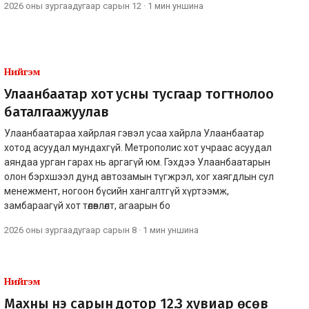
2026 оны зургаадугаар сарын 12
·
1 мин
уншина
Нийгэм
Улаанбаатар хот усны тусгаар тогтнолоо
баталгаажуулав
Улаанбаатараа хайрлая гэвэл усаа хайрла Улаанбаатар
хотод асуудал мундахгүй. Метрополис хот учраас асуудал
аяндаа урган гарах нь аргагүй юм. Гэхдээ Улаанбаатарын
олон бэрхшээл дунд автозамын түгжрэл, хог хаягдлын сул
менежмент, ногоон бүсийн хангалтгүй хүртээмж,
замбараагүй хот төлөвлөлт, агаарын бо
2026 оны зургаадугаар сарын 8
·
1 мин
уншина
Нийгэм
Махны үнэ сарын дотор 12.3 хувиар өсөв