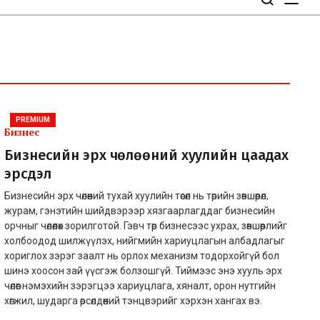
PREMIUM
Бизнес
Бизнесийн эрх чөлөөний хуулийн цаадах
эрсдэл
Бизнесийн эрх чөлөөний тухай хуулийн төсөл нь төрийн зөвшөөрөл,
журам, гэнэтийн шийдвэрээр хязгаарлагддаг бизнесийн
орчныг чөлөөлөх зорилготой. Гэвч төр бизнесээс ухрах, зөвшөөрлийг
холбоодод шилжүүлэх, нийгмийн хариуцлагын албадлагыг
хориглох зэрэг заалт нь орлох механизм тодорхойгүй бол
шинэ хоосон зай үүсгэж болзошгүй. Тиймээс энэ хууль эрх
чөлөөг нэмэхийн зэрэгцээ хариуцлага, хяналт, орон нутгийн
хөгжил, шударга өрсөлдөөний тэнцвэрийг хэрхэн хангах вэ.