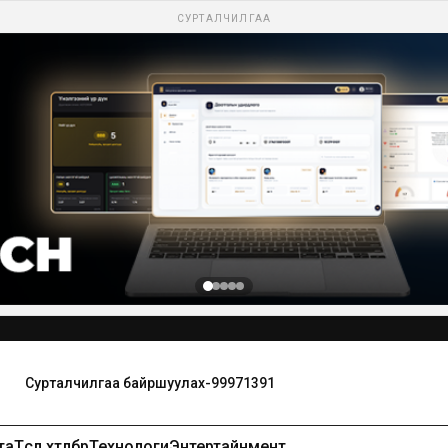
СУРТАЛЧИЛГАА
та
Төсөл хөтөлбөр
Технологи
Энтертайнмент