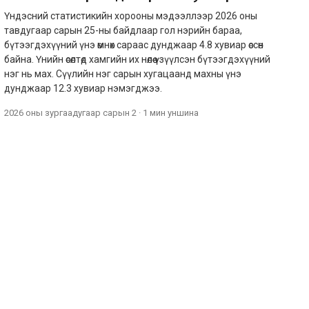
Үндэсний статистикийн хорооны мэдээллээр 2026 оны
тавдугаар сарын 25-ны байдлаар гол нэрийн бараа,
бүтээгдэхүүний үнэ өмнөх сараас дунджаар 4.8 хувиар өссөн
байна. Үнийн өсөлтөд хамгийн их нөлөө үзүүлсэн бүтээгдэхүүний
нэг нь мах. Сүүлийн нэг сарын хугацаанд махны үнэ
дунджаар 12.3 хувиар нэмэгджээ.
2026 оны зургаадугаар сарын 2
·
1 мин
уншина