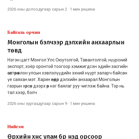
2026 оны долоодугаар сарын 2
·
1 мин
уншина
Байгаль орчин
Монголын бэлчээр дэлхийн анхаарлын
төвд
Нэгэн цагт Монгол Улс Оюутолгой, Тавантолгой, нүүрсний
экспорт, хоёр оронтой тоогоор хэмжигдсэн эдийн засгийн
өсөлтөөрөө олон улсын хэвлэлүүдийн эхний нүүрт заларч байсан
үе саяхан мэт. Харин өнөөдөр дэлхийн анхаарал Монголын
газрын хөрсөн дээрх өөр нэг баялаг руу чиглэж байна. Тэр нь
тал хээр, бэлч
2026 оны зургаадугаар сарын 9
·
1 мин
уншина
Нийгэм
Өрхийн хүнс улам бүр үнэд орсоор