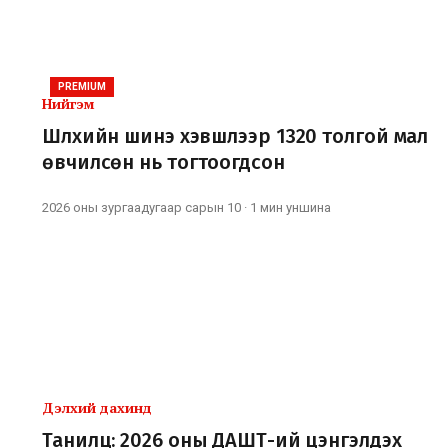
PREMIUM
Нийгэм
Шүлхийн шинэ хэвшлээр 1320 толгой мал
өвчилсөн нь тогтоогдсон
2026 оны зургаадугаар сарын 10
·
1 мин
уншина
Дэлхий дахинд
Танилц: 2026 оны ДАШТ-ий цэнгэлдэх