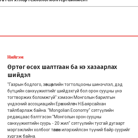
Нийгэм
Өртөг өсөх шалтгаан ба үнэ хазаарлах
шийдэл
"Газрын бодлого, зөвшөөрлийн тогтолцооны шинэчлэл, дэд
бүтцийн санхүүжилтийг шийдэхгүй бол орон сууцны үнэ
тогтворжих боломжгүй" хэмээн Монголын барилгын
үндэсний ассоциацийн Ерөнхийлөгч Н.Баярсайхан
тайлбарлаж байна. "Mongolian Economy" сэтгүүлийн
редакцаас бэлтгэсэн "Монголын орон сууцны
санхүүжилтийн суурь - 20 жил" сэтгүүлийн тусгай дугаарт
мэргэжлийн холбоог төлөөлөн илэрхийлсэн түүний байр суурийг
хүргэж байна.