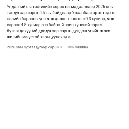
Үндэсний статистикийн хороо ны мэдээллээр 2026 оны
тавдугаар сарын 25-ны байдлаар Улаанбаатар хотод гол
нэрийн барааны үнэ өмнөх долоо хоногоос 0.3 хувиар, өмнөх
сараас 4.8 хувиар өссөн байна. Харин хүнсний зарим
бүтээгдэхүүний дөрөвдүгээр сарын дундаж үнийг өнгөрсөн
жилийн мөн үетэй харьцуулахад өс
2026 оны зургаадугаар сарын 3
·
1 мин
уншина