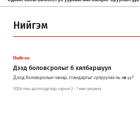
Нийгэм
Нийгэм
Дээд боловсролыг бүү хялбаршуул
Дээд боловсролын чанар, стандартыг сулруулах нь зөв үү?
2026 оны долоодугаар сарын 2
·
1 мин
уншина