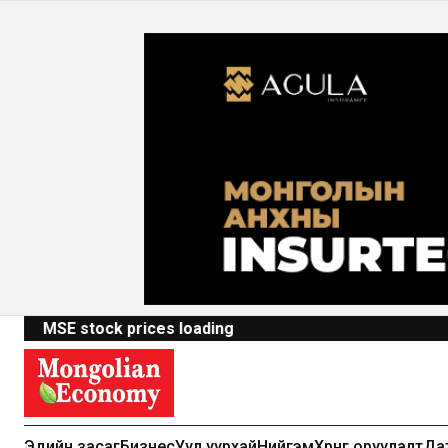
MSE stock prices loading
Эдийн засаг
Бизнес
Уул уурхай
Нийгэм
Хөрөнгө оруулалт
Да