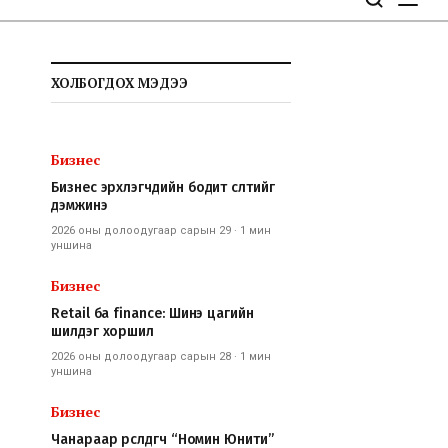
ХОЛБОГДОХ МЭДЭЭ
Бизнес
Бизнес эрхлэгчдийн бодит өсөлтийг
дэмжинэ
2026 оны долоодугаар сарын 29
·
1 мин
уншина
Бизнес
Retail ба finance: Шинэ цагийн
шилдэг хоршил
2026 оны долоодугаар сарын 28
·
1 мин
уншина
Бизнес
Чанараар өрсөлдөгч “Номин Юнити”