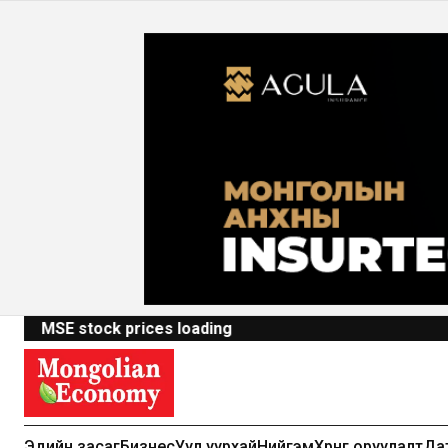
MSE stock prices loading
Эдийн засаг
Бизнес
Уул уурхай
Нийгэм
Хөрөнгө оруулалт
Да