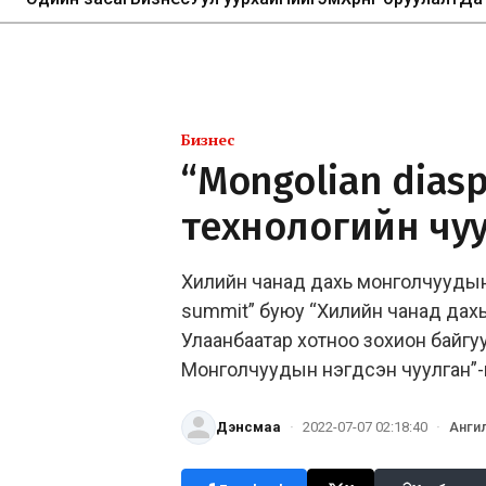
Бизнес
“Mongolian dias
технологийн чу
Хилийн чанад дахь монголчуудын “Ц
summit” буюу “Хилийн чанад дах
Улаанбаатар хотноо зохион байгу
Монголчуудын нэгдсэн чуулган”-
Дэнсмаа
·
2022-07-07 02:18:40
·
Анги