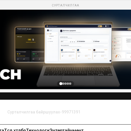
СУРТАЛЧИЛГАА
Сурталчилгаа байршуулах-99971391
та
Төсөл хөтөлбөр
Технологи
Энтертайнмент