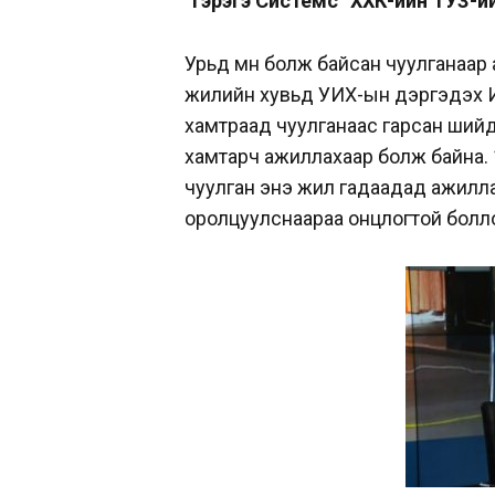
“Гэрэгэ Системс” ХХК-ийн ТУЗ-и
Урьд өмнө болж байсан чуулганаар а
жилийн хувьд УИХ-ын дэргэдэх И
хамтраад чуулганаас гарсан шийд
хамтарч ажиллахаар болж байна. 
чуулган энэ жил гадаадад ажилл
оролцуулснаараа онцлогтой болл