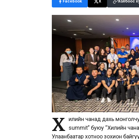
Facebook
X
Холбоос х
Х
илийн чанад дахь монголчуу
summit” буюу “Хилийн чан
Улаанбаатар хотноо зохион байгу