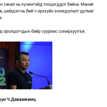
лийн санал нь хүчинтэйд тооцогддог байна. Манай
мж, шийдэл нь бий ч эрхзүйн зохицуулалт дутмаг
в.
”-д оролцогчдын байр сууриас сонирхуулъя.
ишүүн Ч.Даваажамц