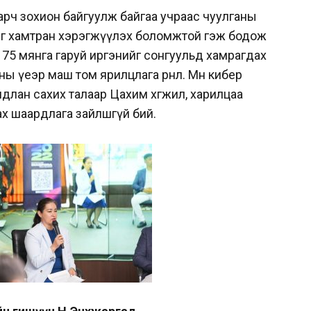
арч зохион байгуулж байгаа учраас чуулганы
йг хамтран хэрэгжүүлэх боломжтой гэж бодож
175 мянга гаруй иргэнийг сонгуульд хамрагдах
ы үеэр маш том ярилцлага өрнөлөө. Мөн кибер
длан сахих талаар Цахим хөгжил, харилцаа
х шаардлага зайлшгүй бий.