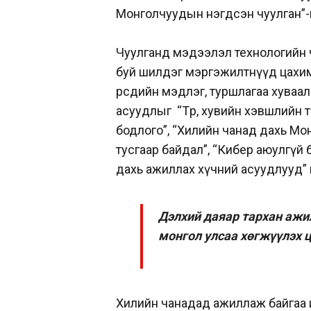
Монголчуудын нэгдсэн чуулган”-
Чуулганд мэдээлэл технологийн 
буй шилдэг мэргэжилтнүүд цахим
өөрсдийн мэдлэг, туршлагаа хуваа
асуудлыг “Төр, хувийн хэвшлийн т
бодлого”, “Хилийн чанад дахь Монг
тусгаар байдал”, “Кибер аюулгүй
дахь ажиллах хүчний асуудлууд”
Дэлхий даяар тархан ажи
монгол улсаа хөгжүүлэх ц
Хилийн чанадад ажиллаж байгаа 