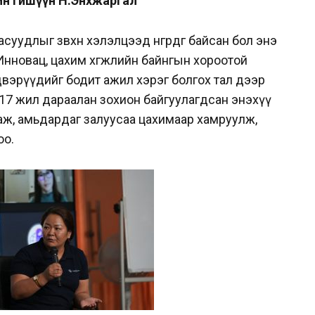
йн гишүүн Н.Энхжаргал
суудлыг зөвхөн хэлэлцээд өнгөрдөг байсан бол энэ
нновац, цахим хөгжлийн байнгын хороотой
вэрүүдийг бодит ажил хэрэг болгох тал дээр
17 жил дараалан зохион байгуулагдсан энэхүү
аж, амьдардаг залуусаа цахимаар хамруулж,
оо.