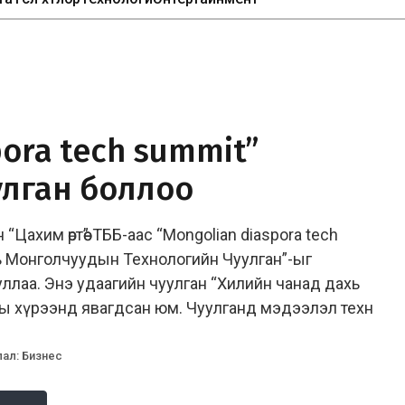
pora tech summit”
улган боллоо
ахим өртөө” ТББ-аас “Mongolian diaspora tech
ь Монголчуудын Технологийн Чуулган”-ыг
уллаа. Энэ удаагийн чуулган “Хилийн чанад дахь
ы хүрээнд явагдсан юм. Чуулганд мэдээлэл техн
лал
:
Бизнес