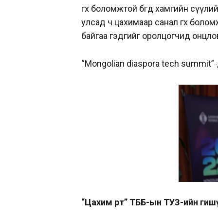
өгөх боломжтой бөгөөд хамгийн сүү
улсад ч цахимаар санал өгөх боло
байгаа гэдгийг оролцогчид онцло
“Mongolian diaspora tech summit
“Цахим өртөө” ТББ-ын ТУЗ-ийн г