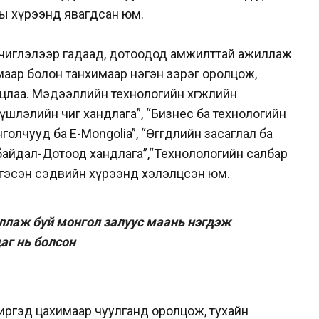
ы хүрээнд явагдсан юм.
чиглэлээр гадаад, дотоодод амжилттай ажиллаж
аар болон танхимаар нэгэн зэрэг оролцож,
лцлаа. Мэдээллийн технологийн хөгжлийн
үшлэлийн чиг хандлага”, “Бизнес ба технологийн
олчууд ба E-Mongolia”, “Өгөгдлийн засаглал ба
 байдал-Дотоод хандлага”,“Технолологийн салбар
 гэсэн сэдвийн хүрээнд хэлэлцсэн юм.
ллаж буй монгол залуус маань нэгдэж
аг нь болсон
иргэд цахимаар чуулганд оролцож, тухайн