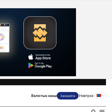
Захиалга
Нэвтрэх
Валютын ханш
|
|