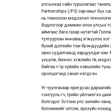
улсынхаа сайн туршлагаас танилцу
Partnerships (/Р3) зарчмыг бүх с
нь томоохон мэдээлэл технологи
бодлогоор дэмжин олон улсын то
аймгаас бага газар нутагтай Гол
тулгуурлан инновац хөгжүүлэх хот
бүхий дэлхийн том брэндүүдийн ө
зөвхөн судалгаанд зарцуулдаг юм.
үзүүлж, бизнес хөгжлийн төв, мэд
байгаа ч төр хувийн хэвшлийн түн
оролцогчид санал нэгдсэн.
Уг чуулганаар яригдсан дараагий
сонгууль өгч, төрийн үйлчилгээ ц
болгодог Эстони улс хилийн чанад
боломжийг олгож, эрхзүйн зохицу