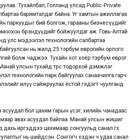
улав. Тухайлбал, Голланд улсад Public-Private
албартаа баримталдаг байна. Уг хамтын ажиллагаа
йн паркуудыг бий болгож, гарааны бизнесүүдийг
моохон брэндүүдийг бойжуулдаг аж. Говь-Алтай
ланд улс мэдээлэл технологийн салбартаа
 байгуулсан нь жилд 25 тэрбум еврогийн орлого
лгий болж чаджээ. Тухайн хот хоёр тэрбум еврог
 Манай улсын тухайд төрөөс тодорхой дэмжлэг
ээлэл технологийн парк байгуулах санаачилга гарч
шлэлийг илүү сайжруулах ёстой гэдэгт чуулганд
н асуудал бол цахим гарын үсэг, хилийн чанадаас
ахимаар авах асуудал байлаа. Манай улсын жишиг
 дахь иргэддээ цахимаар сонгуульд санал өгөх
улалтыг нь шийдсэн. Сонгогч хэдэн ч удаа санал