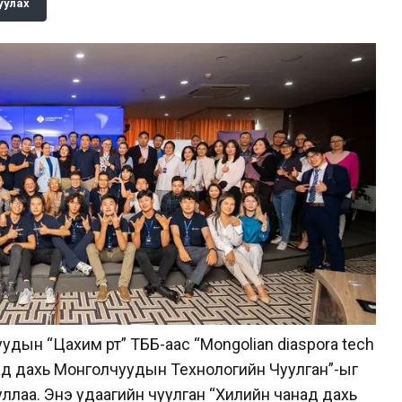
уулах
дын “Цахим өртөө” ТББ-аас “Mongolian diaspora tech
ад дахь Монголчуудын Технологийн Чуулган”-ыг
уллаа. Энэ удаагийн чуулган “Хилийн чанад дахь