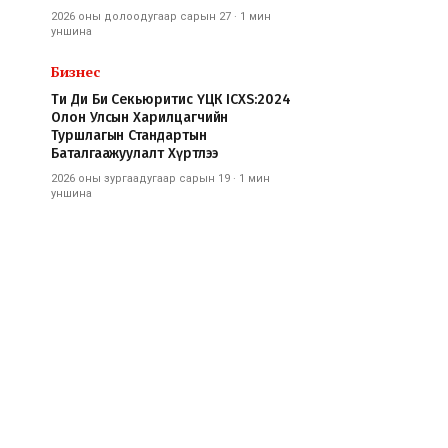
2026 оны долоодугаар сарын 27
·
1 мин
уншина
Бизнес
Ти Ди Би Секьюритис ҮЦК ICXS:2024
Олон Улсын Харилцагчийн
Туршлагын Стандартын
Баталгаажуулалт Хүртлээ
2026 оны зургаадугаар сарын 19
·
1 мин
уншина