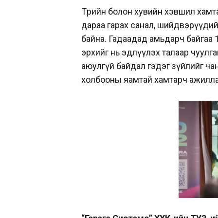
Төрийн болон хувийн хэвшил хамт
дараа гарах санал, шийдвэрүүди
байна. Гадаадад амьдарч байгаа 
эрхийг нь эдлүүлэх талаар чуулган
аюулгүй байдал гэдэг зүйлийг чан
холбооны яамтай хамтарч ажилла