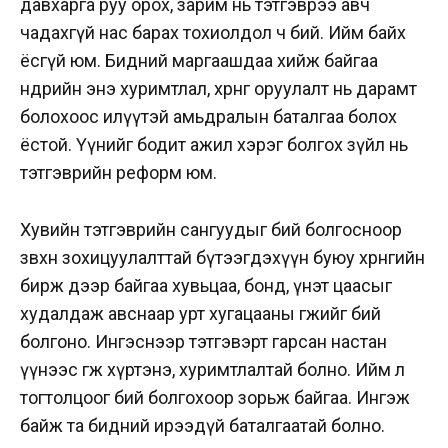
давхарга руу орох, зарим нь тэтгэврээ авч
чадахгүй нас барах тохиолдол ч бий. Ийм байх
ёсгүй юм. Бидний маргаашдаа хийж байгаа
өнөөдрийн энэ хуримтлал, хөрөнгө оруулалт нь дарамт
болохоос илүүтэй амьдралын баталгаа болох
ёстой. Үүнийг бодит ажил хэрэг болгох зүйл нь
тэтгэврийн реформ юм.
Хувийн тэтгэврийн сангуудыг бий болгосноор
зөвхөн зохицуулалттай бүтээгдэхүүн буюу хөрөнгийн
бирж дээр байгаа хувьцаа, бонд, үнэт цаасыг
худалдаж авснаар урт хугацааны өгөөжийг бий
болгоно. Ингэснээр тэтгэвэрт гарсан настан
үүнээс өгөөж хүртэнэ, хуримтлалтай болно. Ийм л
тогтолцоог бий болгохоор зорьж байгаа. Ингэж
байж та бидний ирээдүй баталгаатай болно.