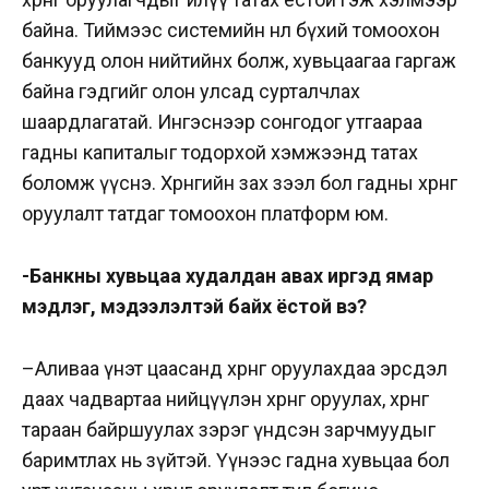
байна. Тиймээс системийн нөлөө бүхий томоохон
банкууд олон нийтийнх болж, хувьцаагаа гаргаж
байна гэдгийг олон улсад сурталчлах
шаардлагатай. Ингэснээр сонгодог утгаараа
гадны капиталыг тодорхой хэмжээнд татах
боломж үүснэ. Хөрөнгийн зах зээл бол гадны хөрөнгө
оруулалт татдаг томоохон платформ юм.
-Банкны хувьцаа худалдан авах иргэд ямар
мэдлэг, мэдээлэлтэй байх ёстой вэ?
–
Аливаа үнэт цаасанд хөрөнгө оруулахдаа эрсдэл
даах чадвартаа нийцүүлэн хөрөнгө оруулах, хөрөнгөө
тараан байршуулах зэрэг үндсэн зарчмуудыг
баримтлах нь зүйтэй. Үүнээс гадна хувьцаа бол