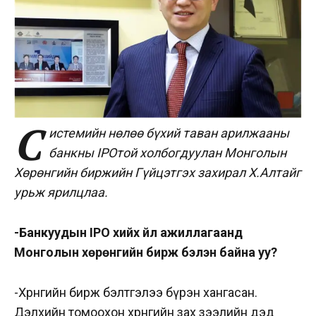
С
истемийн нөлөө бүхий таван арилжааны
банкны IPOтой холбогдуулан Монголын
Хөрөнгийн биржийн Гүйцэтгэх захирал Х.Алтайг
урьж ярилцлаа.
-Банкуудын IPO хийх үйл ажиллагаанд
Монголын хөрөнгийн бирж бэлэн байна уу?
-Хөрөнгийн бирж бэлтгэлээ бүрэн хангасан.
Дэлхийн томоохон хөрөнгийн зах зээлийн дэд