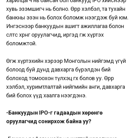
харилцагч нь байсан бол банкууд IPO хийснээр
хувь эзэмшигч нь болно. Өөрөөр хэлбэл, та тухайн
банкны эзэн нь болох боломж нээгдэж буй юм.
Ингэснээр банкуудын ашигт ажиллагаа болон
өсөлтөөс хөрөнгө оруулагчид, иргэд өгөөж хүртэх
боломжтой.
Өгөөж хүртэхийн хэрээр Монголын нийгэмд үгүй
болоод буй дунд давхарга бүрэлдэн бий
болоход томоохон түлхэц өгөх болов уу. Өөрөөр
хэлбэл, хуримтлалтай нийгмийн анги, давхарга
бий болох үүд хаалга нээгдэнэ.
-Банкуудын IPO-г гадаадын хөрөнгө
оруулагчид сонирхож байна уу?