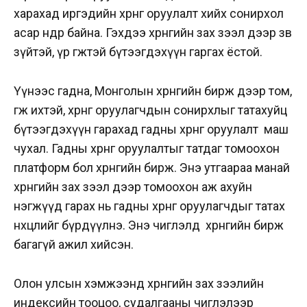
харахад иргэдийн хөрөнгө оруулалт хийх сонирхол
асар өндөр байна. Гэхдээ хөрөнгийн зах зээл дээр зөв
зүйтэй, үр өгөөжтэй бүтээгдэхүүн гаргах ёстой.
Үүнээс гадна, Монголын хөрөнгийн бирж дээр том,
өгөөж ихтэй, хөрөнгө оруулагчдын сонирхлыг татахуйц
бүтээгдэхүүн гарахад гадны хөрөнгө оруулалт маш
чухал. Гадны хөрөнгө оруулалтыг татдаг томоохон
платформ бол хөрөнгийн бирж. Энэ утгаараа манай
хөрөнгийн зах зээл дээр томоохон аж ахуйн
нэгжүүд гарах нь гадны хөрөнгө оруулагчдыг татах
нөхцөлийг бүрдүүлнэ. Энэ чиглэлд хөрөнгийн бирж
багагүй ажил хийсэн.
Олон улсын хэмжээнд хөрөнгийн зах зээлийн
индексийн тооцоо, судалгааны чиглэлээр