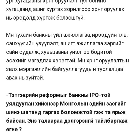
урт хугацааны хөрөнгө оруулалт тул богино
хугацаанд ашиг хүртэх зорилгоор хөрөнгө оруулах
нь эрсдэлд хүргэж болзошгүй.
Мөн тухайн банкны үйл ажиллагаа, ирээдүйн төлөв,
санхүүгийн үзүүлэлт, ашигт ажиллагаа зэргийг
сайн судалж, хувьцааны үнэлгээ бодитой
эсэхийг магадлах хэрэгтэй. Мөн хөрөнгө оруулалтын
зөвлөх мэргэжлийн байгууллагуудын туслалцаа
авах нь зүйтэй.
-Тэтгэврийн реформыг банкны IPO-той
уялдуулан хийснээр Монголын эдийн засгийг
шинэ шатанд гаргах боломжтой гэж та ярьж
байсан. Энэ талаараа дэлгэрэнгүй тайлбарлаж
өгнө үү?