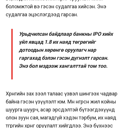
боломжтой вэ гэсэн судалгаа хийсэн. Энэ
судалгаа эцэслэгдээд гарсан.
Урьдчилсан байдлаар банкны IPO хийх
үйл явцад 1.8 их наяд төгрөгийг
дотоодын хөрөнгө оруулагч нар
гаргахад бэлэн гэсэн дүгнэлт гарсан.
Энэ бол мэдээж хангалттай том тоо.
Хөрөнгийн зах зээл талаас үзвэл шингээх чадвар
байна гэсэн үзүүлэлт юм. Мөн өнгөрсөн жил койны
шуурга шуурч, асар эрсдэлтэй бүтээгдэхүүнд
олон зуун сая, магадгүй хэдэн тэрбум, их наяд
төгрөгийн хөрөнгө оруулалт хийгдлээ. Энэ бүхнээс