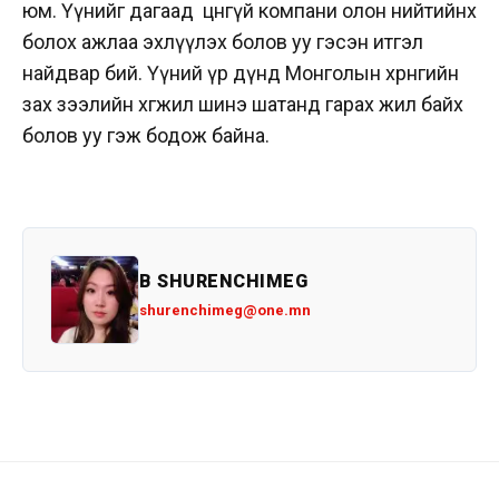
юм. Үүнийг дагаад цөөнгүй компани олон нийтийнх
болох ажлаа эхлүүлэх болов уу гэсэн итгэл
найдвар бий. Үүний үр дүнд Монголын хөрөнгийн
зах зээлийн хөгжил шинэ шатанд гарах жил байх
болов уу гэж бодож байна.
B SHURENCHIMEG
shurenchimeg@one.mn