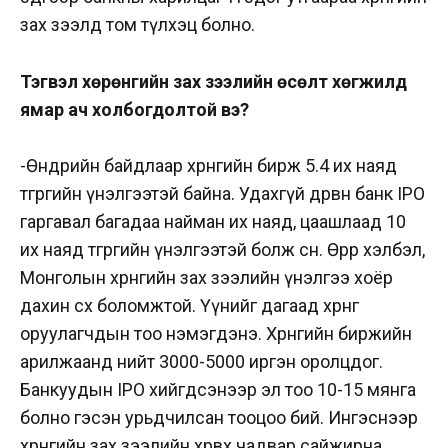
зах зээлд том түлхэц болно.
Тэгвэл хөрөнгийн зах зээлийн өсөлт хөгжилд
ямар ач холбогдолтой вэ?
-Өнөөдрийн байдлаар хөрөнгийн бирж 5.4 их наяд
төгрөгийн үнэлгээтэй байна. Удахгүй дөрвөн банк IPO
гаргавал багадаа найман их наяд, цаашлаад 10
их наяд төгрөгийн үнэлгээтэй болж өснө. Өөрөөр хэлбэл,
Монголын хөрөнгийн зах зээлийн үнэлгээ хоёр
дахин өсөх боломжтой. Үүнийг дагаад хөрөнгө
оруулагчдын тоо нэмэгдэнэ. Хөрөнгийн биржийн
арилжаанд нийт 3000-5000 иргэн оролцдог.
Банкуудын IPO хийгдсэнээр эл тоо 10-15 мянга
болно гэсэн урьдчилсан тооцоо бий. Ингэснээр
хөрөнгийн зах зээлийн хөрвөх чадвар сайжирна.