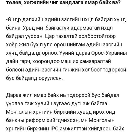
төлөв, хөгжлийн чиг хандлага ямар байх вэ?
-Өнөөдөр дэлхийн эдийн засгийн нөхцөл байдал хүнд
байна. Урьд өмнө байгаагүй адармаатай нөхцөл
байдал үүссэн. Цар тахалтай холбоотойгоор
хоёр жил бүх л улс орон нийгэм эдийн засгийн
хүнд байдалд орлоо. Үүний дараа Орос-Украины
дайн гарч, хоорондоо маш их хамааралтай
болсон эдийн засгийн гинжин холбоог тодорхой
бус байдалд оруулсан.
Дараа жил ямар байх нь тодорхой бус байдал
үүслээ гэж хувийн зүгээс дүгнэж байгаа.
Монголын хөрөнгийн биржийн хувьд ирэх онд
банкны реформ хийгдчихсэн, мөн Монголын
хөрөнгийн биржийн IPO амжилттай хийгдсэн байх