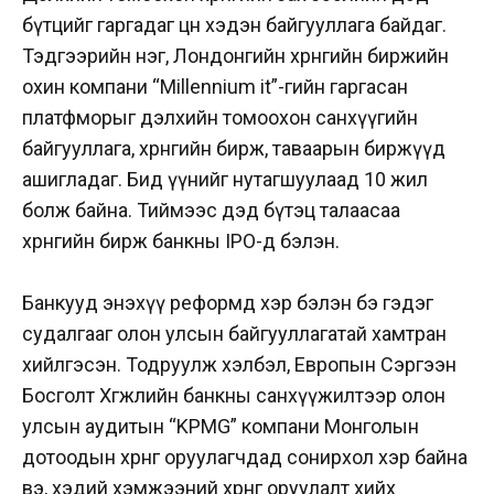
бүтцийг гаргадаг цөөн хэдэн байгууллага байдаг.
Тэдгээрийн нэг, Лондонгийн хөрөнгийн биржийн
охин компани “Millennium it”-гийн гаргасан
платфморыг дэлхийн томоохон санхүүгийн
байгууллага, хөрөнгийн бирж, таваарын биржүүд
ашигладаг. Бид үүнийг нутагшуулаад 10 жил
болж байна. Тиймээс дэд бүтэц талаасаа
хөрөнгийн бирж банкны IPO-д бэлэн.
Банкууд энэхүү реформд хэр бэлэн бэ гэдэг
судалгааг олон улсын байгууллагатай хамтран
хийлгэсэн. Тодруулж хэлбэл, Европын Сэргээн
Босголт Хөгжлийн банкны санхүүжилтээр олон
улсын аудитын “KPMG” компани Монголын
дотоодын хөрөнгө оруулагчдад сонирхол хэр байна
вэ, хэдий хэмжээний хөрөнгө оруулалт хийх