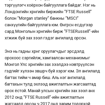
тэргүүлэгч
хоёрхон байгууллага байдаг. Нэг нь
Лондонгийн хөрөнгийн биржийн “FTSE Russell”
болон “Morgan stanley” банкны “MSCI”
санхүүгийн байгууллага юм. Өнгөрсөн есдүгээр
сард Монголын хөрөнгийн бирж “FTSERussell”-ийн
хөгжиж буй зах зээл гэдэг ангилалд орсон.
Энэ нь гадны хөрөнгө оруулагчдыг эрсдэлд
орохоос сэргийлж, хамгаалсан механизмыг
Монгол Улс хөрөнгийн зах зээлдээ нэвтрүүлсэн
гэдгийг хүлээн зөвшөөрч буй хэрэг юм. Эл ангилалд
багтах тийм ч амар биш. Аль нэг ангилалд
багтахын тулд эхлээд ажиглалтын жагсаалтад
орох ёстой. Манай улсын хөрөнгийн зах зээл анх
2012 онд “FTSE Russell”-ийн
ажиглалтын
жагсаалд орсон ч 2017 онд зарим тодорхой