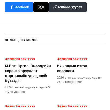
Facebook
X
Холбоос хуулах
ХОЛБОГДОХ МЭДЭЭ
Хөрөнгийн зах зээл
Хөрөнгийн зах зээл
М.Бат-Оргил: Өнөөдрийн
Их наядын итгэл
хөрөнгө оруулалт
өвөрлөгч
маргаашийн үнэ цэнийг
2026 оны долоодугаар сарын
бүтээдэг
24
·
1 мин
уншина
2026 оны наймдугаар сарын 5
·
1 мин
уншина
Хөрөнгийн зах зээл
Хөрөнгийн зах зээл