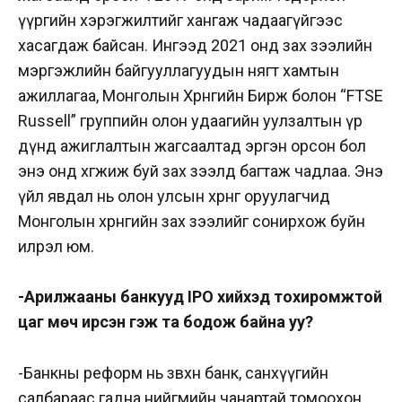
үүргийн хэрэгжилтийг хангаж чадаагүйгээс
хасагдаж байсан. Ингээд 2021 онд зах зээлийн
мэргэжлийн байгууллагуудын нягт хамтын
ажиллагаа, Монголын Хөрөнгийн Бирж болон “FTSE
Russell” группийн олон удаагийн уулзалтын үр
дүнд ажиглалтын жагсаалтад эргэн орсон бол
энэ онд
хөгжиж буй зах зээлд багтаж чадлаа. Энэ
үйл явдал нь олон улсын хөрөнгө оруулагчид
Монголын хөрөнгийн зах зээлийг сонирхож буйн
илрэл юм.
-Арилжааны банкууд IPO хийхэд тохиромжтой
цаг мөч ирсэн гэж та бодож байна уу?
-Банкны реформ нь зөвхөн банк, санхүүгийн
салбараас гадна нийгмийн чанартай томоохон