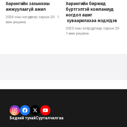
Хөрөнгийн захынхны
Хөрөнгийн биржид
амжуулаагүй ажил
бүртгэлтэй компаниуд
ногдол ашиг
2026 оны нэгдүгээр сарын 20
·
1
хуваарилахаа мэдэгдэв
мин
уншина
2025 оны хоёрдугаар сарын 20
·
1 мин
уншина
Бидний тухай
Сурталчилгаа