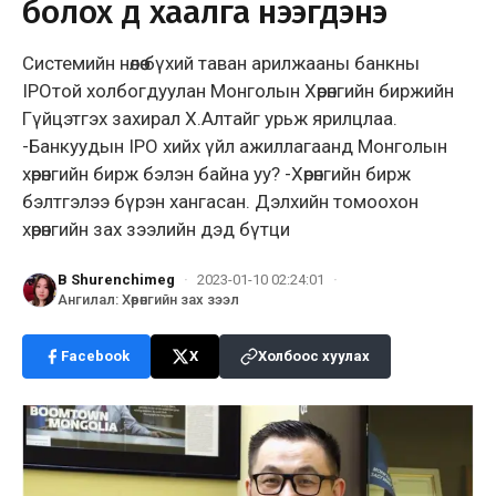
болох үүд хаалга нээгдэнэ
Системийн нөлөө бүхий таван арилжааны банкны
IPOтой холбогдуулан Монголын Хөрөнгийн биржийн
Гүйцэтгэх захирал Х.Алтайг урьж ярилцлаа.
-Банкуудын IPO хийх үйл ажиллагаанд Монголын
хөрөнгийн бирж бэлэн байна уу? -Хөрөнгийн бирж
бэлтгэлээ бүрэн хангасан. Дэлхийн томоохон
хөрөнгийн зах зээлийн дэд бүтци
B Shurenchimeg
·
2023-01-10 02:24:01
·
Ангилал
:
Хөрөнгийн зах зээл
Facebook
X
Холбоос хуулах