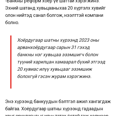
-Банкны реформ хоёр үе шаттай хэрэгжинэ.
Эхний шатанд хувьцааныхаа 20 хүртэлх хувийг
олон нийтэд санал болгож, нээлттэй компани
болно.
Хоёрдугаар шатны хүрээнд 2023 оны
арванхоёрдугаар сарын 31 гэхэд
банкны нэг хувьцаа эзэмшигч болон
түүний харилцан хамаарал бүхий этгээд
20 хувиас илүү хувьцааг эзэмшиж
болохгүй гэсэн журам хэрэгжинэ.
Энэ хүрээнд банкуудын бэлтгэл ажил хангагдаж
байгаа.
Хоёрдугаар шатны хүрээнд гадаадын
хөрөнгө оруулагчдыг илүү татах ёстой гэж хэлмээр