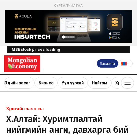
СУРТАЛЧИЛГАА
MSE stock prices loading
Захиалга
Эдийн засаг
Бизнес
Уул уурхай
Нийгэм
Хөрөнгө ору
Хөрөнгийн зах зээл
Х.Алтай: Хуримтлалтай
нийгмийн анги, давхарга бий