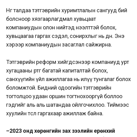
Нөгөө талдаа тэтгэврийн хуримтлалын сангууд бий
болсноор хязгаарлагдмал хувьцаат
компаниудын олон нийтэд нээлттэй болох,
хувьцаагаа гаргах сэдэл, сонирхлыг нь өдөөнө. Энэ
хэрээр компаниудын засаглал сайжирна.
Тэтгэврийн реформ хийгдсэнээр компаниуд урт
хугацааны өртөг багатай капиталтай болох,
санхүүгийн үйл ажиллагаа нь илүү тунгалаг болох
боломжтой.
Бидний одоогийн тэтгэврийн
тогтолцоо удаан оршин тогтнохооргүй боллоо
гэдгийг аль аль шатандаа ойлгочихлоо. Тиймээс
хуулийн төсөл гаргахаар ажиллаж байна.
–
2023 онд хөрөнгийн зах зээлийн ерөнхий