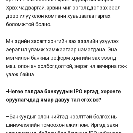
Хөрвөх чадвартай, арвин мөнгө эргэлддэг зах зээл
дээр илүү олон компани хувьцаагаа гаргах
боломжтой болно.
Мөн эдийн засагт хөрөнгийн зах зээлийн үзүүлэх
эерэг нөлөө үлэмж хэмжээгээр нэмэгдэнэ. Энэ
мэтчилэн банкны реформ хөрөнгийн зах зээлд
маш олон ач холбогдолтой, эерэг нөлөө авчирна гэж
үзэж байна.
-Нөгөө талдаа банкуудын IPO иргэд, хөрөнгө
оруулагчдад ямар давуу тал үүсгэх вэ?
–
Банкуудыг олон нийтэд нээлттэй болгох нь
шинэчлэлийн томоохон ажил юм.
Иргэд зөвхөн