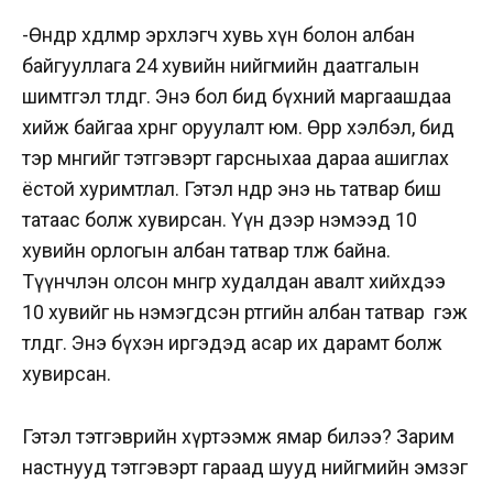
-Өнөөдөр хөдөлмөр эрхлэгч хувь хүн болон албан
байгууллага 24 хувийн нийгмийн даатгалын
шимтгэл төлдөг. Энэ бол бид бүхний маргаашдаа
хийж байгаа хөрөнгө оруулалт юм. Өөрөөр хэлбэл, бид
тэр мөнгийг тэтгэвэрт гарсныхаа дараа ашиглах
ёстой хуримтлал. Гэтэл өнөөдөр энэ нь татвар биш
татаас болж хувирсан. Үүн дээр нэмээд 10
хувийн орлогын албан татвар төлж байна.
Түүнчлэн олсон мөнгөөрөө худалдан авалт хийхдээ
10 хувийг нь нэмэгдсэн өртгийн албан татвар гэж
төлдөг. Энэ бүхэн иргэдэд асар их дарамт болж
хувирсан.
Гэтэл тэтгэврийн хүртээмж ямар билээ? Зарим
настнууд тэтгэвэрт гараад шууд нийгмийн эмзэг