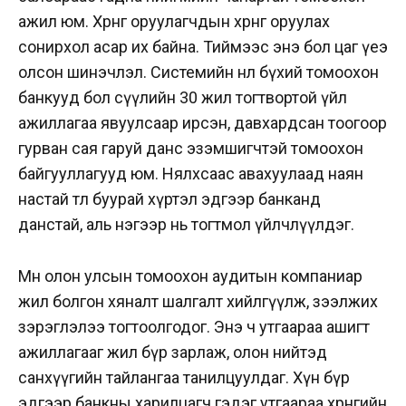
ажил юм. Хөрөнгө оруулагчдын хөрөнгө оруулах
сонирхол асар их байна. Тиймээс энэ бол цаг үеэ
олсон шинэчлэл. Системийн нөлөө бүхий томоохон
банкууд бол сүүлийн 30 жил тогтвортой үйл
ажиллагаа явуулсаар ирсэн, давхардсан тоогоор
гурван сая гаруй данс эзэмшигчтэй томоохон
байгууллагууд юм. Нялхсаас авахуулаад наян
настай өтөл буурай хүртэл эдгээр банканд
данстай, аль нэгээр нь тогтмол үйлчлүүлдэг.
Мөн олон улсын томоохон аудитын компаниар
жил болгон хяналт шалгалт хийлгүүлж, зээлжих
зэрэглэлээ тогтоолгодог. Энэ ч утгаараа ашигт
ажиллагааг жил бүр зарлаж, олон нийтэд
санхүүгийн тайлангаа танилцуулдаг.
Хүн бүр
эдгээр банкны харилцагч гэдэг утгаараа хөрөнгийн