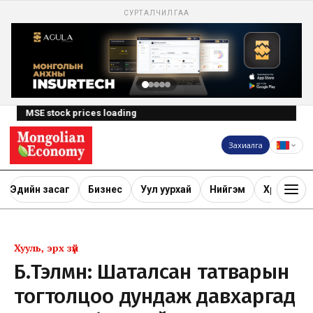
СУРТАЛЧИЛГАА
MSE stock prices loading
Захиалга
Эдийн засаг
Бизнес
Уул уурхай
Нийгэм
Хөрөнгө ору
Хууль, эрх зүй
Б.Тэлмүүн: Шаталсан татварын
тогтолцоо дундаж давхаргад