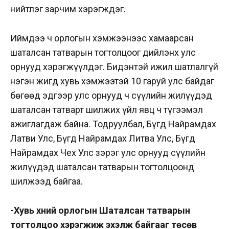
нийтлэг зарчим хэрэгждэг.
Иймдээ ч орлогын хэмжээнээс хамаарсан
шаталсан татварын тогтолцоог дийлэнх улс
орнууд хэрэгжүүлдэг. Бидэнтэй ижил шатлалгүй
нэгэн жигд хувь хэмжээтэй 10 гаруй улс байдаг
бөгөөд эдгээр улс орнууд ч сүүлийн жилүүдэд
шаталсан татварт шилжих үйл явц ч түгээмэл
ажиглагдаж байна. Тодруулбал, Бүгд Найрамдах
Латви Улс, Бүгд Найрамдах Литва Улс, Бүгд
Найрамдах Чех Улс зэрэг улс орнууд сүүлийн
жилүүдэд шаталсан татварын тогтолцоонд
шилжээд байгаа.
-Хувь хүний орлогын Шаталсан татварын
тогтолцоо хэрэгжиж эхэлж байгааг төсөв