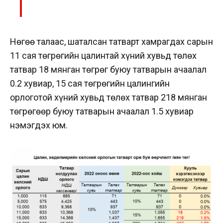
Нөгөө талаас, шаталсан татварт хамрагдах сарын
11 сая төгрөгийн цалинтай хүний хувьд төлөх
татвар 18 мянган төгрөг буюу татварын ачаалал
0.2 хувиар, 15 сая төгрөгийн цалингийн
орлоготой хүний хувьд төлөх татвар 218 мянган
төгрөгөөр буюу татварын ачаалал 1.5 хувиар
нэмэгдэх юм.