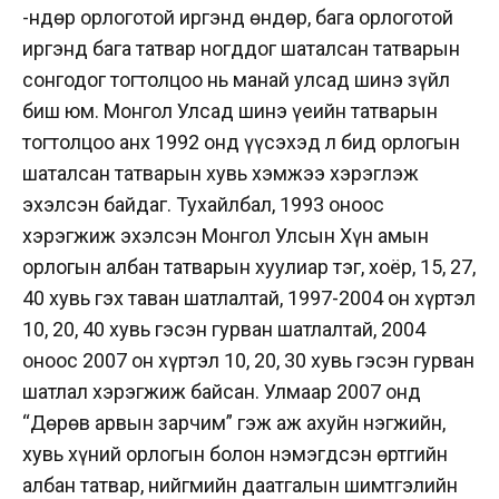
-Өндөр орлоготой иргэнд өндөр, бага орлоготой
иргэнд бага татвар ногддог шаталсан татварын
сонгодог тогтолцоо нь манай улсад шинэ зүйл
биш юм. Монгол Улсад шинэ үеийн татварын
тогтолцоо анх 1992 онд үүсэхэд л бид орлогын
шаталсан татварын хувь хэмжээ хэрэглэж
эхэлсэн байдаг. Тухайлбал, 1993 оноос
хэрэгжиж эхэлсэн Монгол Улсын Хүн амын
орлогын албан татварын хуулиар тэг, хоёр, 15, 27,
40 хувь гэх таван шатлалтай, 1997-2004 он хүртэл
10, 20, 40 хувь гэсэн гурван шатлалтай, 2004
оноос 2007 он хүртэл 10, 20, 30 хувь гэсэн гурван
шатлал хэрэгжиж байсан. Улмаар 2007 онд
“Дөрөв арвын зарчим” гэж аж ахуйн нэгжийн,
хувь хүний орлогын болон нэмэгдсэн өртгийн
албан татвар, нийгмийн даатгалын шимтгэлийн