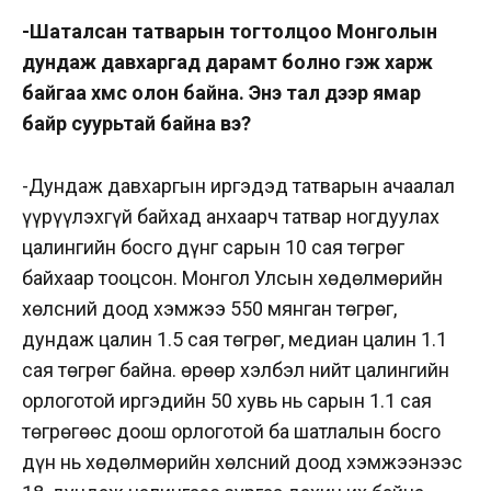
-Шаталсан татварын тогтолцоо Монголын
дундаж давхаргад дарамт болно гэж харж
байгаа хүмүүс олон байна. Энэ тал дээр ямар
байр суурьтай байна вэ?
-Дундаж давхаргын иргэдэд татварын ачаалал
үүрүүлэхгүй байхад анхаарч татвар ногдуулах
цалингийн босго дүнг сарын 10 сая төгрөг
байхаар тооцсон. Монгол Улсын хөдөлмөрийн
хөлсний доод хэмжээ 550 мянган төгрөг,
дундаж цалин 1.5 сая төгрөг, медиан цалин 1.1
сая төгрөг байна. Өөрөөр хэлбэл нийт цалингийн
орлоготой иргэдийн 50 хувь нь сарын 1.1 сая
төгрөгөөс доош орлоготой ба шатлалын босго
дүн нь хөдөлмөрийн хөлсний доод хэмжээнээс