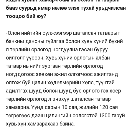
бааз суурьд ямар нөлөө үзүүлэх тухай урьдчилсан
тооцоо бий юу?
-Олон нийтийн сүлжээгээр шаталсан татварыг
банкны дансны гүйлгээ болон хувь хүний бүхий
л төрлийн орлогод ногдуулна гэсэн буруу
ойлголт үүссэн. Хувь хүний орлогын албан
татвар нь нийт зургаан төрлийн орлогод
ногддогоос зөвхөн ажил олгогчоос ажилтанд
олгож буй цалин хөдөлмөрийн хөлс, түүнтэй
адилтгах шууд болон шууд бус орлого гэх хоёр
төрлийн орлогод л энэхүү шаталсан татвар
хамаарна. Үүнд сарын 10 сая, жилийн 120 сая
төгрөгөөс дээш цалингийн орлоготой 1300 гаруй
хувь хүн хамаарахаар байна.