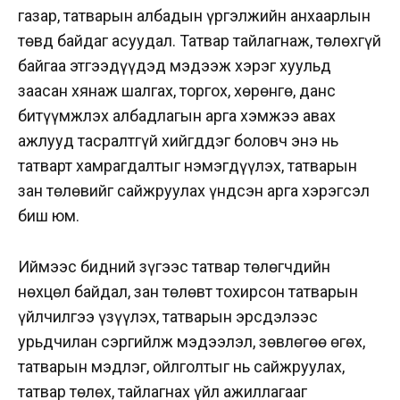
газар, татварын албадын үргэлжийн анхаарлын
төвд байдаг асуудал. Татвар тайлагнаж, төлөхгүй
байгаа этгээдүүдэд мэдээж хэрэг хуульд
заасан хянаж шалгах, торгох, хөрөнгө, данс
битүүмжлэх албадлагын арга хэмжээ авах
ажлууд тасралтгүй хийгддэг боловч энэ нь
татварт хамрагдалтыг нэмэгдүүлэх, татварын
зан төлөвийг сайжруулах үндсэн арга хэрэгсэл
биш юм.
Иймээс бидний зүгээс татвар төлөгчдийн
нөхцөл байдал, зан төлөвт тохирсон татварын
үйлчилгээ үзүүлэх, татварын эрсдэлээс
урьдчилан сэргийлж мэдээлэл, зөвлөгөө өгөх,
татварын мэдлэг, ойлголтыг нь сайжруулах,
татвар төлөх, тайлагнах үйл ажиллагааг