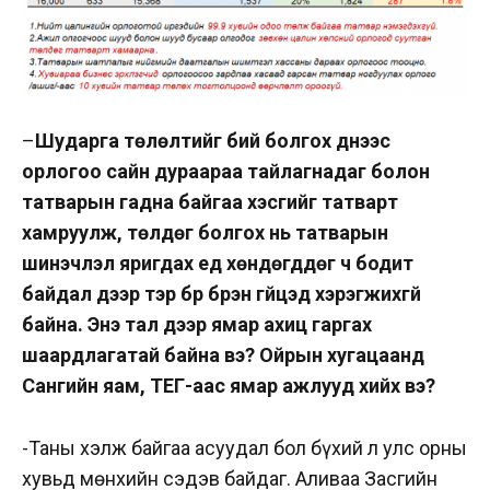
–
Шударга төлөлтийг бий болгох үүднээс
орлогоо сайн дураараа тайлагнадаг болон
татварын гадна байгаа хэсгийг татварт
хамруулж, төлдөг болгох нь татварын
шинэчлэл яригдах үед хөндөгддөг ч бодит
байдал дээр тэр бүр бүрэн гүйцэд хэрэгжихгүй
байна. Энэ тал дээр ямар ахиц гаргах
шаардлагатай байна вэ? Ойрын хугацаанд
Сангийн яам, ТЕГ-аас ямар ажлууд хийх вэ?
-Таны хэлж байгаа асуудал бол бүхий л улс орны
хувьд мөнхийн сэдэв байдаг. Аливаа Засгийн