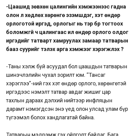
-Цаашид зөвхөн цалингийн хэмжээнээс гадна
олон үл хөдлөх хөрөнгө эзэмшдэг, хэт өндөр
орлоготой иргэд, орлогыг нь тэр бүр тогтоох
боломжгүй ч цалингаас илүү өндөр орлого олдог
иргэдийг татварт хамруулах замаар татварын
бааз суурийг тэлэх арга хэмжээг хэрэгжүүлэх үү?
-Таны хэлж буй асуудал бол цаашдын татварын
шинэчлэлийн чухал зорилт юм. “Тансаг
хэрэглээ”-ний гэх хэт өндөр орлого, хөрөнгөтэй
иргэдээс нэмэлт татвар авдаг жишиг цар
тахлын дараах дэлхий нийтээр инфляцын
дарамт нэмэгдсэн энэ үед олон улсад улам бүр
түгээмэл болох хандлагатай байна.
Татварын мэдрэмж гэх ойлголт байдаг. Бага