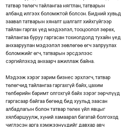
татвар төлөгч тайлангаа нягтлан, татварын
албанд илгээх боломжтой болсон. Бидний хувьд
заавал татварын хяналт шалгалт хийхгүйгээр
тайлан гаргах үед мэдээлэл, тооцоолол зөрөх,
тайлангаа буруу гаргасан тохиолдолд тухайн үед
анхааруулан мэдээлэл зөвлөгөө өгч залруулах
боломжийг өгч, татварын эрсдэлээс
сэргийлэхэд анхаарч ажиллаж байна.
Мэдээж хэрэг зарим бизнес эрхлэгч, татвар
төлөгчид тайлангаа гаргахгүй байх, цахим
төлбөрийн баримт олгохгүй байх зэрэг зөрчлүүд
гаргасаар байгаа бөгөөд бид хуульд заасан
албадлагын болон татвар төлөх үйл явцыг
хялбаршуулж, хүний хамаарал багатай болгоход
чиглэсэн арга хэмжээнүүдийг давхар авч