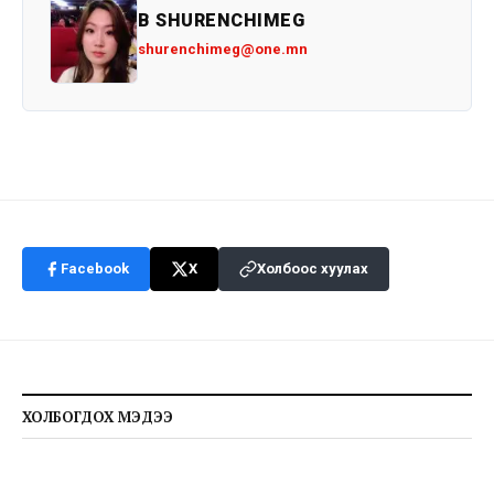
B SHURENCHIMEG
shurenchimeg@one.mn
Facebook
X
Холбоос хуулах
ХОЛБОГДОХ МЭДЭЭ