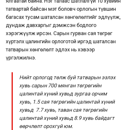
ялгаатай байна. Нэг талаас шатлалгүй 10 хувийн
татвартай байсан мэт боловч орлогын түвшин
багасах тусам шаталсан хөнгөлөлтийг эдлүүлж,
дундаж давхаргыг дэмжсэн бодлого
хэрэгжүүлж ирсэн. Сарын гурван сая төгрөг
хүртэлх цалингийн орлоготой иргэд шаталсан
татварын хөнгөлөлт эдлэх нь хэвээр
үргэлжилнэ.
Нийт орлогод төлж буй татварын эзлэх
хувь сарын 700 мянган төгрөгийн
цалинтай хүний хувьд зургаа орчим
хувь, 1.5 сая төгрөгийн цалинтай хүний
хувьд 7.7 хувь, таван сая төгрөгийн
цалинтай хүний хувьд 8.9 хувь байдагт
өөрчлөлт орохгүй юм.