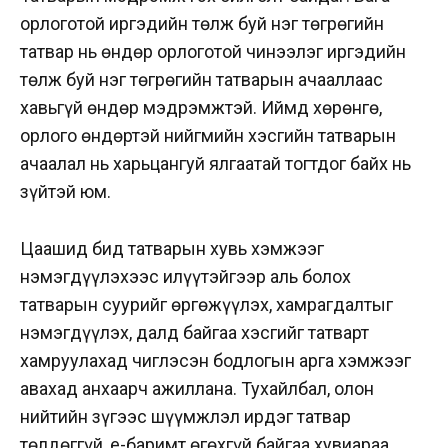
орлоготой иргэдийн төлж буй нэг төгрөгийн
татвар нь өндөр орлоготой чинээлэг иргэдийн
төлж буй нэг төгрөгийн татварын ачааллаас
хавьгүй өндөр мэдрэмжтэй. Иймд хөрөнгө,
орлого өндөртэй нийгмийн хэсгийн татварын
ачаалал нь харьцангуй ялгаатай тогтдог байх нь
зүйтэй юм.
Цаашид бид татварын хувь хэмжээг
нэмэгдүүлэхээс илүүтэйгээр аль болох
татварын суурийг өргөжүүлэх, хамрагдалтыг
нэмэгдүүлэх, далд байгаа хэсгийг татварт
хамруулахад чиглэсэн бодлогын арга хэмжээг
авахад анхаарч ажиллана. Тухайлбал, олон
нийтийн зүгээс шүүмжлэл ирдэг татвар
төлдөггүй, е-баримт өгөхгүй байгаа хувиараа