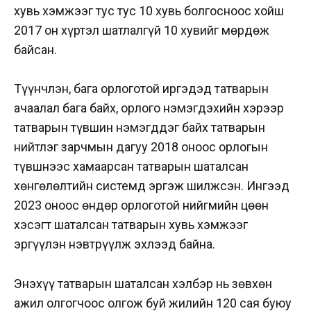
хувь хэмжээг тус тус 10 хувь болгосноос хойш
2017 он хүртэл шатлалгүй 10 хувийг мөрдөж
байсан.
Түүнчлэн, бага орлоготой иргэдэд татварын
ачаалал бага байх, орлого нэмэгдэхийн хэрээр
татварын түвшин нэмэгддэг байх татварын
нийтлэг зарчмын дагуу 2018 оноос орлогын
түвшнээс хамаарсан татварын шаталсан
хөнгөлөлтийн системд эргэж шилжсэн. Ингээд
2023 оноос өндөр орлоготой нийгмийн цөөн
хэсэгт шаталсан татварын хувь хэмжээг
эргүүлэн нэвтрүүлж эхлээд байна.
Энэхүү татварын шаталсан хэлбэр нь зөвхөн
ажил олгогчоос олгож буй жилийн 120 сая буюу