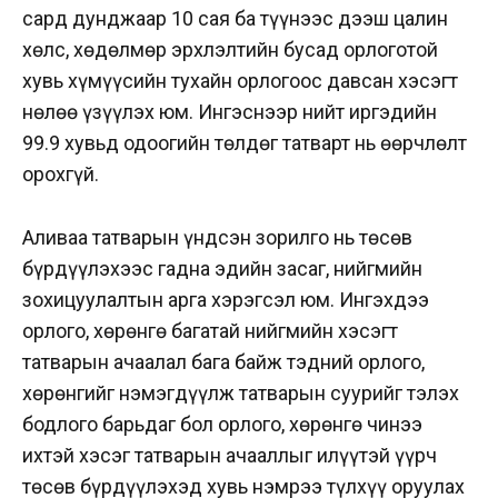
сард дунджаар 10 сая ба түүнээс дээш цалин
хөлс, хөдөлмөр эрхлэлтийн бусад орлоготой
хувь хүмүүсийн тухайн орлогоос давсан хэсэгт
нөлөө үзүүлэх юм. Ингэснээр нийт иргэдийн
99.9 хувьд одоогийн төлдөг татварт нь өөрчлөлт
орохгүй.
Аливаа татварын үндсэн зорилго нь төсөв
бүрдүүлэхээс гадна эдийн засаг, нийгмийн
зохицуулалтын арга хэрэгсэл юм. Ингэхдээ
орлого, хөрөнгө багатай нийгмийн хэсэгт
татварын ачаалал бага байж тэдний орлого,
хөрөнгийг нэмэгдүүлж татварын суурийг тэлэх
бодлого барьдаг бол орлого, хөрөнгө чинээ
ихтэй хэсэг татварын ачааллыг илүүтэй үүрч
төсөв бүрдүүлэхэд хувь нэмрээ түлхүү оруулах