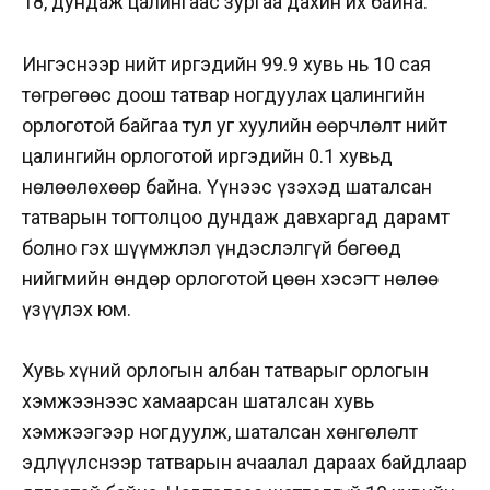
18, дундаж цалингаас зургаа дахин их байна.
Ингэснээр нийт иргэдийн 99.9 хувь нь 10 сая
төгрөгөөс доош татвар ногдуулах цалингийн
орлоготой байгаа тул уг хуулийн өөрчлөлт нийт
цалингийн орлоготой иргэдийн 0.1 хувьд
нөлөөлөхөөр байна. Үүнээс үзэхэд шаталсан
татварын тогтолцоо дундаж давхаргад дарамт
болно гэх шүүмжлэл үндэслэлгүй бөгөөд
нийгмийн өндөр орлоготой цөөн хэсэгт нөлөө
үзүүлэх юм.
Хувь хүний орлогын албан татварыг орлогын
хэмжээнээс хамаарсан шаталсан хувь
хэмжээгээр ногдуулж, шаталсан хөнгөлөлт
эдлүүлснээр татварын ачаалал дараах байдлаар