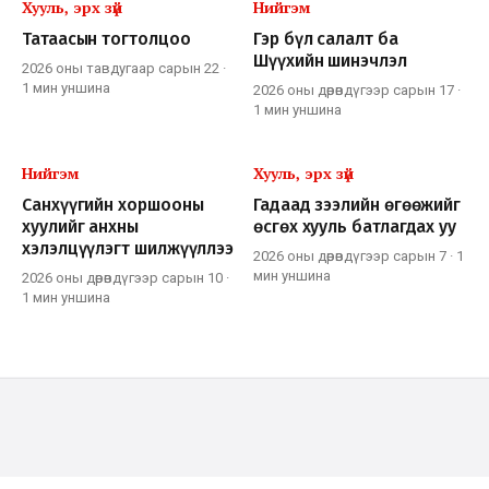
Хууль, эрх зүй
Нийгэм
Татаасын тогтолцоо
Гэр бүл салалт ба
Шүүхийн шинэчлэл
2026 оны тавдугаар сарын 22
·
1 мин
уншина
2026 оны дөрөвдүгээр сарын 17
·
1 мин
уншина
Нийгэм
Хууль, эрх зүй
Санхүүгийн хоршооны
Гадаад зээлийн өгөөжийг
хуулийг анхны
өсгөх хууль батлагдах уу
хэлэлцүүлэгт шилжүүллээ
2026 оны дөрөвдүгээр сарын 7
·
1
мин
уншина
2026 оны дөрөвдүгээр сарын 10
·
1 мин
уншина