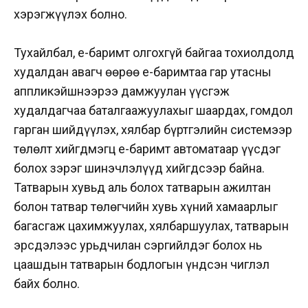
хэрэгжүүлэх болно.
Тухайлбал, е-баримт олгохгүй байгаа тохиолдолд
худалдан авагч өөрөө е-баримтаа гар утасны
аппликэйшнээрээ дамжуулан үүсгэж
худалдагчаа баталгаажуулахыг шаардах, гомдол
гарган шийдүүлэх, хялбар бүртгэлийн системээр
төлөлт хийгдмэгц е-баримт автоматаар үүсдэг
болох зэрэг шинэчлэлүүд хийгдсээр байна.
Татварын хувьд аль болох татварын ажилтан
болон татвар төлөгчийн хувь хүний хамаарлыг
багасгаж цахимжуулах, хялбаршуулах, татварын
эрсдэлээс урьдчилан сэргийлдэг болох нь
цаашдын татварын бодлогын үндсэн чиглэл
байх болно.