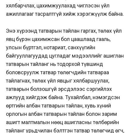
хялбарчлах, цахимжуулахад чиглэсэн үйл
ажиллагааг тасралтгүй хийж хэрэгжүүлж байна.
Энэ хүрээнд татварын тайлан гаргах, төлөх үйл
явц бүрэн цахимжсан бол цаашлаад гааль,
улсын бүртгэл, нотариат, санхүүгийн
байгууллагуудад цугладаг мэдээллийг ашиглан
татварын тайланг нь тодорхой түвшинд
боловсруулж татвар төлөгчдийн татвараа
тайлагнах, төлөх үйл явцыг хялбаршуулах,
татварын болзошгүй эрсдэлээс сэргийлэх
ажлууд хийгдэж байна. Тухайлбал, нэмэгдсэн
өртгийн албан татварын тайлан, хувь хүний
орлогын албан татварын тайлан болон зарим
ашигт малтмалын нөөц ашигласны төлбөрийн
тайланг урьдчилан бэлтгэн татвар төлөгчид өгч,