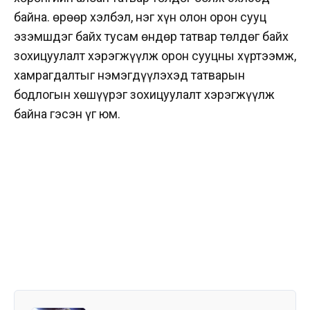
байна. Өөрөөр хэлбэл, нэг хүн олон орон сууц
эзэмшдэг байх тусам өндөр татвар төлдөг байх
зохицуулалт хэрэгжүүлж орон сууцны хүртээмж,
хамрагдалтыг нэмэгдүүлэхэд татварын
бодлогын хөшүүрэг зохицуулалт хэрэгжүүлж
байна гэсэн үг юм.