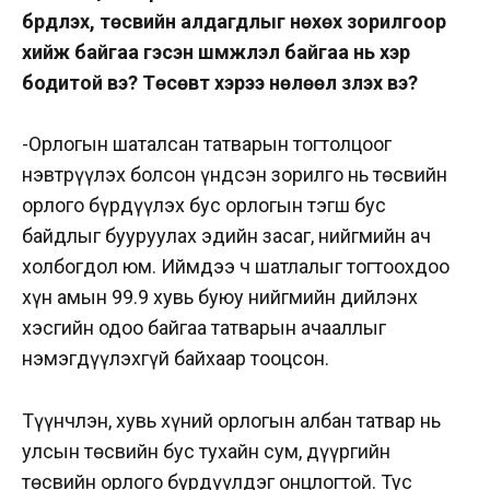
бүрдүүлэх, төсвийн алдагдлыг нөхөх зорилгоор
хийж байгаа гэсэн шүүмжлэл байгаа нь хэр
бодитой вэ? Төсөвт хэрээ нөлөөл үзүүлэх вэ?
-Орлогын шаталсан татварын тогтолцоог
нэвтрүүлэх болсон үндсэн зорилго нь төсвийн
орлого бүрдүүлэх бус орлогын тэгш бус
байдлыг бууруулах эдийн засаг, нийгмийн ач
холбогдол юм. Иймдээ ч шатлалыг тогтоохдоо
хүн амын 99.9 хувь буюу нийгмийн дийлэнх
хэсгийн одоо байгаа татварын ачааллыг
нэмэгдүүлэхгүй байхаар тооцсон.
Түүнчлэн, хувь хүний орлогын албан татвар нь
улсын төсвийн бус тухайн сум, дүүргийн
төсвийн орлого бүрдүүлдэг онцлогтой. Тус