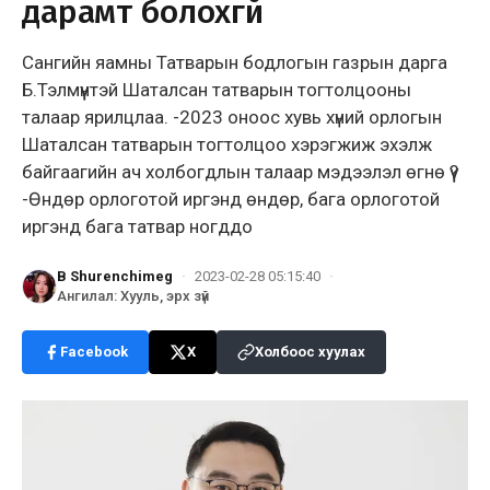
дарамт болохгүй
Сангийн яамны Татварын бодлогын газрын дарга
Б.Тэлмүүнтэй Шаталсан татварын тогтолцооны
талаар ярилцлаа. -2023 оноос хувь хүний орлогын
Шаталсан татварын тогтолцоо хэрэгжиж эхэлж
байгаагийн ач холбогдлын талаар мэдээлэл өгнө үү?
-Өндөр орлоготой иргэнд өндөр, бага орлоготой
иргэнд бага татвар ногддо
B Shurenchimeg
·
2023-02-28 05:15:40
·
Ангилал
:
Хууль, эрх зүй
Facebook
X
Холбоос хуулах