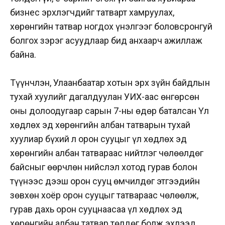
бизнес эрхлэгчдийг татварт хамруулах,
хөрөнгийн татвар ногдох үнэлгээг боловсронгуй
болгох зэрэг асуудлаар бид анхаарч ажиллаж
байна.
Түүнчлэн, Улаанбаатар хотын эрх зүйн байдлын
тухай хуулийг дагалдуулан УИХ-аас өнгөрсөн
оны долоодугаар сарын 7-ны өдөр баталсан Үл
хөдлөх эд хөрөнгийн албан татварын тухай
хуулиар бүхий л орон сууцыг үл хөдлөх эд
хөрөнгийн албан татвараас нийтлэг чөлөөлдөг
байсныг өөрчлөн нийслэл хотод гурав болон
түүнээс дээш орон сууц өмчилдөг этгээдийн
зөвхөн хоёр орон сууцыг татвараас чөлөөлж,
гурав дахь орон сууцнаасаа үл хөдлөх эд
хөрөнгийн албан татвар төлдөг болж эхлээд