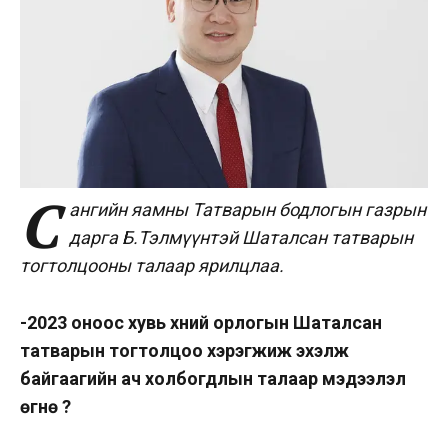
С
ангийн яамны Татварын бодлогын газрын
дарга Б.Тэлмүүнтэй Шаталсан татварын
тогтолцооны талаар ярилцлаа.
-2023 оноос хувь хүний орлогын Шаталсан
татварын тогтолцоо хэрэгжиж эхэлж
байгаагийн ач холбогдлын талаар мэдээлэл
өгнө үү?