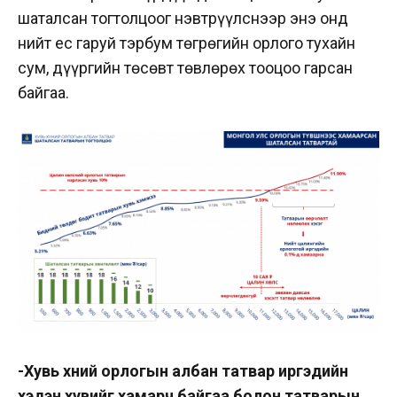
шаталсан тогтолцоог нэвтрүүлснээр энэ онд
нийт ес гаруй тэрбум төгрөгийн орлого тухайн
сум, дүүргийн төсөвт төвлөрөх тооцоо гарсан
байгаа.
-Хувь хүний орлогын албан татвар иргэдийн
хэдэн хувийг хамарч байгаа болон татварын