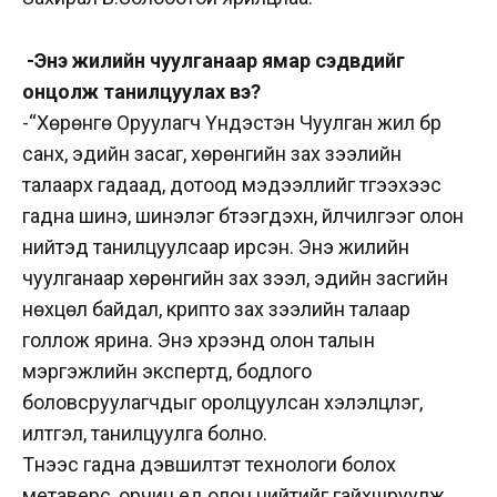
-Энэ жилийн чуулганаар ямар сэдвүүдийг
онцолж танилцуулах вэ?
-“Хөрөнгө Оруулагч Үндэстэн Чуулган жил бүр
санхүү, эдийн засаг, хөрөнгийн зах зээлийн
талаарх гадаад, дотоод мэдээллийг түгээхээс
гадна шинэ, шинэлэг бүтээгдэхүүн, үйлчилгээг олон
нийтэд танилцуулсаар ирсэн. Энэ жилийн
чуулганаар хөрөнгийн зах зээл, эдийн засгийн
нөхцөл байдал, крипто зах зээлийн талаар
голлож ярина. Энэ хүрээнд олон талын
мэргэжлийн экспертүүд, бодлого
боловсруулагчдыг оролцуулсан хэлэлцүүлэг,
илтгэл, танилцуулга болно.
Түүнээс гадна дэвшилтэт технологи болох
метаверс, орчин үед олон нийтийг гайхшруулж