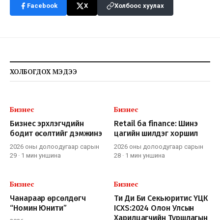
Facebook
X
Холбоос хуулах
ХОЛБОГДОХ МЭДЭЭ
Бизнес
Бизнес
Бизнес эрхлэгчдийн
Retail ба finance: Шинэ
бодит өсөлтийг дэмжинэ
цагийн шилдэг хоршил
2026 оны долоодугаар сарын
2026 оны долоодугаар сарын
29
·
1 мин
уншина
28
·
1 мин
уншина
Бизнес
Бизнес
Чанараар өрсөлдөгч
Ти Ди Би Секьюритис ҮЦК
“Номин Юнити”
ICXS:2024 Олон Улсын
Харилцагчийн Туршлагын