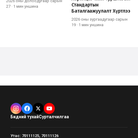
2026 оны долоодугаар сарын
Стандартын
27
·
1 мин
уншина
Баталгаажуулалт Хүртлээ
2026 оны зургаадугаар сарын
19
·
1 мин
уншина
Бидний тухай
Сурталчилгаа
Утас
:
70111125, 70111126