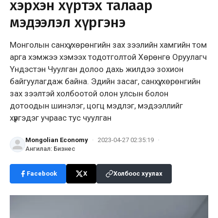
хэрхэн хүртэх талаар
мэдээлэл хүргэнэ
Монголын санхүү, хөрөнгийн зах зээлийн хамгийн том
арга хэмжээ хэмээх тодотголтой Хөрөнгө Оруулагч
Үндэстэн Чуулган долоо дахь жилдээ зохион
байгуулагдаж байна. Эдийн засаг, санхүү, хөрөнгийн
зах зээлтэй холбоотой олон улсын болон
дотоодын шинэлэг, цогц мэдлэг, мэдээллийг
хүргэдэг учраас тус чуулган
Mongolian Economy
·
2023-04-27 02:35:19
·
Ангилал
:
Бизнес
Facebook
X
Холбоос хуулах