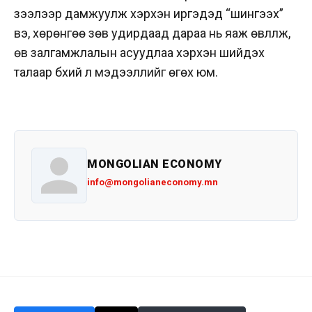
зээлээр дамжуулж хэрхэн иргэдэд “шингээх”
вэ, хөрөнгөө зөв удирдаад дараа нь яаж өвлүүлж,
өв залгамжлалын асуудлаа хэрхэн шийдэх
талаар бүхий л мэдээллийг өгөх юм.
MONGOLIAN ECONOMY
info@mongolianeconomy.mn