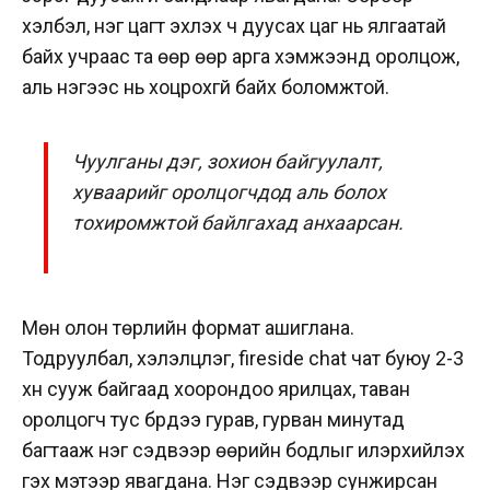
хэлбэл, нэг цагт эхлэх ч дуусах цаг нь ялгаатай
байх учраас та өөр өөр арга хэмжээнд оролцож,
аль нэгээс нь хоцрохгүй байх боломжтой.
Чуулганы дэг, зохион байгуулалт,
хуваарийг оролцогчдод аль болох
тохиромжтой байлгахад анхаарсан.
Мөн олон төрлийн формат ашиглана.
Тодруулбал, хэлэлцүүлэг, fireside chat чат буюу 2-3
хүн сууж байгаад хоорондоо ярилцах, таван
оролцогч тус бүрдээ гурав, гурван минутад
багтааж нэг сэдвээр өөрийн бодлыг илэрхийлэх
гэх мэтээр явагдана. Нэг сэдвээр сунжирсан