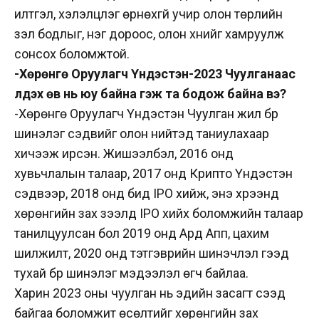
илтгэл, хэлэлцүүлэг өрнөхгүй учир олон төрлийн
үзэл бодлыг, нэг дороос, олон хүнийг хамруулж
сонсох боломжтой.
-Хөрөнгө Оруулагч Үндэстэн-2023 Чуулганаас
үлдэх өв нь юу байна гэж та бодож байна вэ?
-Хөрөнгө Оруулагч Үндэстэн Чуулган жил бүр
шинэлэг сэдвийг олон нийтэд таниулахаар
хичээж ирсэн. Жишээлбэл, 2016 онд
хувьчлалын талаар, 2017 онд Крипто Үндэстэн
сэдвээр, 2018 онд бид IPO хийж, энэ хүрээнд
хөрөнгийн зах зээлд IPO хийх боломжийн талаар
танилцуулсан бол 2019 онд Ард Апп, цахим
шилжилт, 2020 онд тэтгэврийн шинэчлэл гээд
тухай бүр шинэлэг мэдээлэл өгч байлаа.
Харин 2023 оны чуулган нь эдийн засагт үүсээд
байгаа боломжит өсөлтийг хөрөнгийн зах