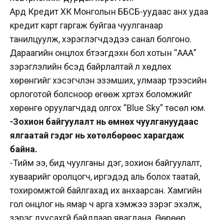
Ард Кредит ХК Монголын ББСБ-уудаас анх удаа
кредит карт гаргаж буйгаа чуулганаар
танилцуулж, хэрэглэгчдэдээ санал болгоно.
Дараагийн онцлох бүтээгдэхүүн бол хотын “AАА”
зэрэглэлийн бүсэд байрлалтай үл хөдлөх
хөрөнгийг хэсэгчлэн эзэмших, улмаар түрээсийн
орлоготой болсноор өгөөж хүртэх боломжийг
хөрөнгө оруулагчдад олгох “Blue Sky” төсөл юм.
-Зохион байгуулалт нь өмнөх чуулгануудаас
ялгаатай гэдэг нь хөтөлбөрөөс харагдаж
байна.
-Тийм ээ, бид чуулганы дэг, зохион байгуулалт,
хуваарийг оролцогч, иргэдэд аль болох таатай,
тохиромжтой байлгахад их анхаарсан. Хамгийн
гол онцлог нь ямар ч арга хэмжээ зэрэг эхэлж,
зэрэг дуусахгүй байдлаар явагдана. Өөрөөр