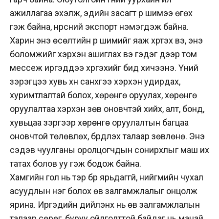
ажиллагаа эхэлж, эдийн засагт үр шимээ өгөх
гэж байна, нүүрсний экспорт нэмэгдэж байна.
Харин энэ өсөлтийн үр шимийг яаж хүртэх вэ, энэ
боломжийг хэрхэн ашиглах вэ гэдэг дээр том
мессеж иргэддээ хүргэхийг бид хичээнэ. Үүний
зэрэгцээ хувь хүн санхүүгээ хэрхэн удирдах,
хуримтлалтай болох, хөрөнгө оруулах, хөрөнгө
оруулалтаа хэрхэн зөв оновчтэй хийх, алт, бонд,
хувьцаа зэргээр хөрөнгө оруулалтын багцаа
оновчтой төлөвлөх, бүрдүүлэх талаар зөвлөнө. Энэ
сэдэв чуулганы оролцогчдын сонирхлыг маш их
татах болов уу гэж бодож байна.
Хамгийн гол нь тэр бүр ярьдаггүй, нийгмийн чухал
асуудлын нэг болох өв залгамжлалыг онцолж
ярина. Иргэдийн дийлэнх нь өв залгамжлалын
талаар сөрөг, буруу ойлголттой байдаг нь манай