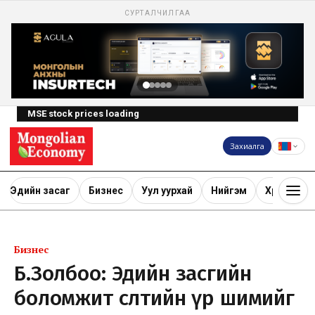
СУРТАЛЧИЛГАА
MSE stock prices loading
Захиалга
Эдийн засаг
Бизнес
Уул уурхай
Нийгэм
Хөрөнгө ору
Бизнес
Б.Золбоо: Эдийн засгийн
боломжит өсөлтийн үр шимийг