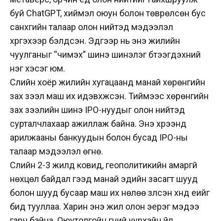
буй ChatGPT, хиймэл оюун болон төврөлсөн бус
санхүүгийн талаар олон нийтэд мэдээлэл
хүргэхээр бэлдсэн. Эдгээр нь энэ жилийн
чуулганыг “чимэх” шинэ шинэлэг бүтээгдэхүүний
нэг хэсэг юм.
Сүүлийн хоёр жилийн хугацаанд манай хөрөнгийн
зах зээл маш их идэвхжсэн. Тиймээс хөрөнгийн
зах зээлийн шинэ IPO-нуудыг олон нийтэд
сурталчлахаар ажиллаж байна. Энэ хүрээнд
арилжааны банкуудын болон бусад IPO-ны
талаар мэдээлэл өгнө.
Сүүлийн 2-3 жилд ковид, геополитикийн амаргүй
нөхцөл байдал гээд манай эдийн засагт шууд
болон шууд бусаар маш их нөлөө үзүүлсэн хүнд үеийг
бид тууллаа. Харин энэ жил олон эерэг мэдээ
гарч байна. Оюутолгойн гүний уурхайн үйл