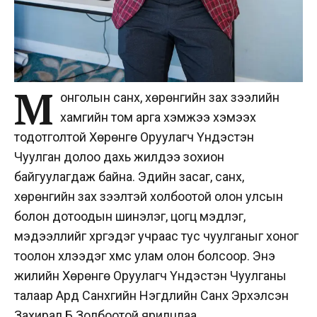
М
онголын санхүү, хөрөнгийн зах зээлийн
хамгийн том арга хэмжээ хэмээх
тодотголтой Хөрөнгө Оруулагч Үндэстэн
Чуулган долоо дахь жилдээ зохион
байгуулагдаж байна. Эдийн засаг, санхүү,
хөрөнгийн зах зээлтэй холбоотой олон улсын
болон дотоодын шинэлэг, цогц мэдлэг,
мэдээллийг хүргэдэг учраас тус чуулганыг хоног
тоолон хүлээдэг хүмүүс улам олон болсоор. Энэ
жилийн Хөрөнгө Оруулагч Үндэстэн Чуулганы
талаар Ард Санхүүгийн Нэгдлийн Санхүү Эрхэлсэн
Захирал Б.Золбоотой ярилцлаа.