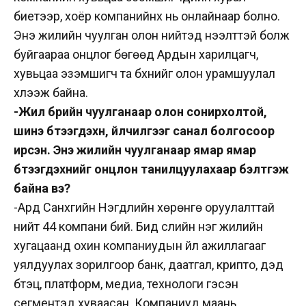
биетээр, хоёр компанийнх нь онлайнаар болно.
Энэ жилийн чуулган олон нийтэд нээлттэй болж
буйгаараа онцлог бөгөөд Ардын харилцагч,
хувьцаа эзэмшигч та бүхнийг олон урамшуулал
хүлээж байна.
-Жил бүрийн чуулганаар олон сонирхолтой,
шинэ бүтээгдэхүүн, үйлчилгээг санал болгосоор
ирсэн. Энэ жилийн чуулганаар ямар ямар
бүтээгдэхүүнийг онцлон танилцуулахаар бэлтгэж
байна вэ?
-Ард Санхүүгийн Нэгдлийн хөрөнгө оруулалттай
нийт 44 компани бий. Бид сүүлийн нэг жилийн
хугацаанд охин компаниудын үйл ажиллагааг
уялдуулах зорилгоор банк, даатгал, крипто, дэд
бүтэц, платформ, медиа, технологи гэсэн
сегментэд хуваасан. Компаниуд маань