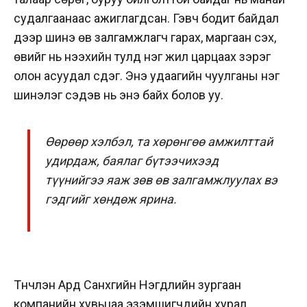
судалгаанаас ажиглагдсан. Гэвч бодит байдал
дээр шинэ өв залгамжлагч гарах, маргаан үүсэх,
өвийг нь нээхийн тулд нэг жил царцаах зэрэг
олон асуудал үүсдэг. Энэ удаагийн чуулганы нэг
шинэлэг сэдэв нь энэ байх болов уу.
Өөрөөр хэлбэл, та хөрөнгөө амжилттай
удирдаж, баялаг бүтээчихээд
түүнийгээ яаж зөв өв залгамжлуулах вэ
гэдгийг хөндөж ярина.
Түүнчлэн Ард Санхүүгийн Нэгдлийн зургаан
компанийн хувьцаа эзэмшигчдийн хурал