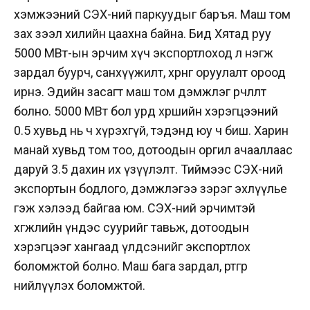
хэмжээний СЭХ-ний паркуудыг баръя. Маш том
зах зээл хилийн цаахна байна. Бид Хятад руу
5000 МВт-ын эрчим хүч экспортлоход л нэгж
зардал буурч, санхүүжилт, хөрөнгө оруулалт ороод
ирнэ. Эдийн засагт маш том дэмжлэг өөрчлөлт
болно. 5000 МВт бол урд хөршийн хэрэгцээний
0.5 хувьд нь ч хүрэхгүй, тэдэнд юу ч биш. Харин
манай хувьд том тоо, дотоодын оргил ачааллаас
даруй 3.5 дахин их үзүүлэлт. Тиймээс СЭХ-ний
экспортын бодлого, дэмжлэгээ зэрэг эхлүүлье
гэж хэлээд байгаа юм. СЭХ-ний эрчимтэй
хөгжлийн үндэс суурийг тавьж, дотоодын
хэрэгцээг хангаад үлдсэнийг экспортлох
боломжтой болно. Маш бага зардал, өртгөөр
нийлүүлэх боломжтой.