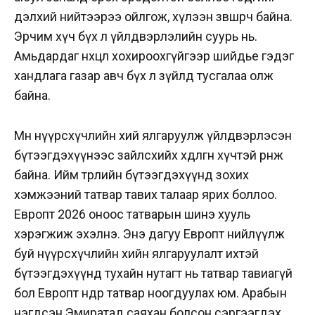
дэлхий нийтээрээ ойлгож, хүлээн зөвшөөрч байна.
Эрчим хүч бүх л үйлдвэрлэлийн суурь нь.
Амьдардаг нөхцөлөө хохироохгүйгээр шийдье гэдэг
хандлага газар авч бүх л зүйлд тусгалаа олж
байна.
Мөн нүүрсхүчлийн хий ялгаруулж үйлдвэрлэсэн
бүтээгдэхүүнээс зайлсхийх хөдөлгөөн хүчтэй өрнөж
байна. Ийм төрлийн бүтээгдэхүүнд зохих
хэмжээний татвар тавих талаар ярих боллоо.
Европт 2026 оноос татварын шинэ хууль
хэрэгжиж эхэлнэ. Энэ дагуу Европт нийлүүлж
буй нүүрсхүчлийн хийн ялгаруулалт ихтэй
бүтээгдэхүүнд тухайн нутагт нь татвар тавиагүй
бол Европт өндөр татвар ноогдуулах юм. Арабын
нэгдсэн Эмиратад саяхан болсон сэргээгдэх