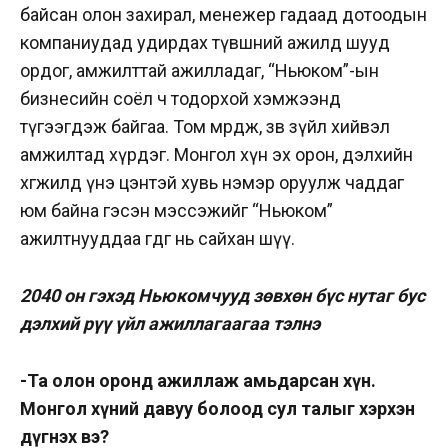
байсан олон захирал, менежер гадаад дотоодын
компаниудад удирдах түвшний ажилд шууд
ордог, амжилттай ажилладаг, “Ньюком”-ын
бизнесийн соёл ч тодорхой хэмжээнд
түгээгдэж байгаа. Том мөрөөдөж, зөв зүйл хийвэл
амжилтад хүрдэг. Монгол хүн эх орон, дэлхийн
хөгжилд үнэ цэнтэй хувь нэмэр оруулж чаддаг
юм байна гэсэн мэссэжийг “Ньюком”
ажилтнууддаа өгдөг нь сайхан шүү.
2040 он гэхэд Ньюкомчууд зөвхөн бүс нутаг бус
дэлхий рүү үйл ажиллагаагаа тэлнэ
-Та олон оронд ажиллаж амьдарсан хүн.
Монгол хүний давуу болоод сул талыг хэрхэн
дүгнэх вэ?