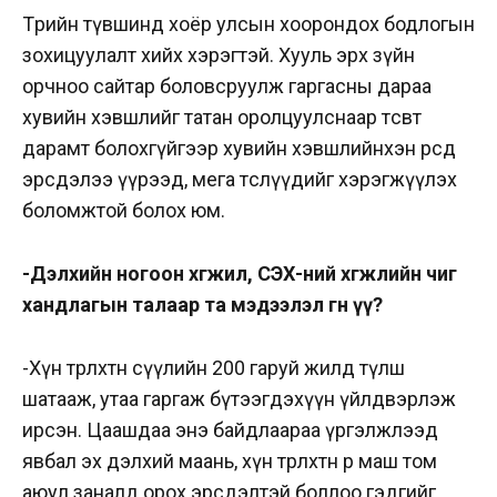
Төрийн түвшинд хоёр улсын хоорондох бодлогын
зохицуулалт хийх хэрэгтэй. Хууль эрх зүйн
орчноо сайтар боловсруулж гаргасны дараа
хувийн хэвшлийг татан оролцуулснаар төсөвт
дарамт болохгүйгээр хувийн хэвшлийнхэн өөрсдөө
эрсдэлээ үүрээд, мега төслүүдийг хэрэгжүүлэх
боломжтой болох юм.
-Дэлхийн ногоон хөгжил, СЭХ-ний хөгжлийн чиг
хандлагын талаар та мэдээлэл өгнө үү?
-Хүн төрөлхтөн сүүлийн 200 гаруй жилд түлш
шатааж, утаа гаргаж бүтээгдэхүүн үйлдвэрлэж
ирсэн. Цаашдаа энэ байдлаараа үргэлжлээд
явбал эх дэлхий маань, хүн төрөлхтөн өөрөө маш том
аюул заналд орох эрсдэлтэй боллоо гэдгийг