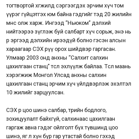
тогтвортой хөгжилд сэргээгдэх эрчим хүч том
үүрэг гүйцэтгэх юм байна гэдгийг тэд 20 жилийн
өмнөөс олж харж. Ингээд “Ньюком” дэлхий
нийтээрээ зүглэж буй салбарт хүч сорьж, энэ нь
өөрөө эргээд дэлхийн ирээдүй болно гэсэн алсын
хараагаар СЭХ рүү орох шийдвэр гаргасан.
Улмаар 2003 онд анхны “Салхит салхин
цахилгаан станц” төслөө эхлүүлж байлаа. Төсөл маань
хэрэгжиж Монгол Улсад анхны салхин
цахилгаан станц эрчим хүч үйлдвэрлэж эхэлтэл
10 жилийг зарцуулсан.
СЭХ өөрөө цоо шинэ салбар, төрийн бодлого,
зохицуулалт байхгүй, салхинаас цахилгаан
гаргаж авна гэдэг ойлголт бүх түвшинд цоо
шинэ, яг л хүн бүр гар утастай болно гэхэд