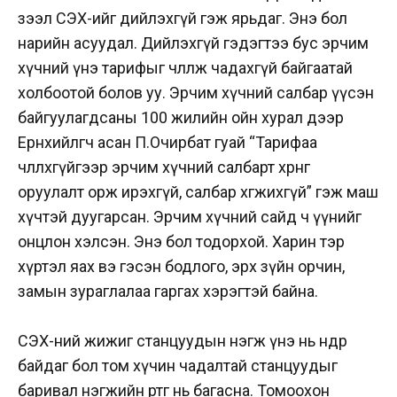
зээл СЭХ-ийг дийлэхгүй гэж ярьдаг. Энэ бол
нарийн асуудал. Дийлэхгүй гэдэгтээ бус эрчим
хүчний үнэ тарифыг чөлөөлж чадахгүй байгаатай
холбоотой болов уу. Эрчим хүчний салбар үүсэн
байгуулагдсаны 100 жилийн ойн хурал дээр
Ерөнхийлөгч асан П.Очирбат гуай “Тарифаа
чөлөөлөхгүйгээр эрчим хүчний салбарт хөрөнгө
оруулалт орж ирэхгүй, салбар хөгжихгүй” гэж маш
хүчтэй дуугарсан. Эрчим хүчний сайд ч үүнийг
онцлон хэлсэн. Энэ бол тодорхой. Харин тэр
хүртэл яах вэ гэсэн бодлого, эрх зүйн орчин,
замын зураглалаа гаргах хэрэгтэй байна.
СЭХ-ний жижиг станцуудын нэгж үнэ нь өндөр
байдаг бол том хүчин чадалтай станцуудыг
баривал нэгжийн өртөг нь багасна. Томоохон