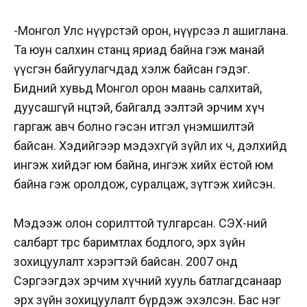
-Монгол Улс нүүрстэй орон, нүүрсээ л ашиглана.
Та юун салхин станц яриад байна гэж манай
үүсгэн байгуулагчдад хэлж байсан гэдэг.
Бидний хувьд Монгол орон маань салхитай,
дуусашгүй нөөцтэй, байгалд ээлтэй эрчим хүч
гаргаж авч болно гэсэн итгэл үнэмшилтэй
байсан. Хэдийгээр мэдэхгүй зүйл их ч, дэлхийд
ингэж хийдэг юм байна, ингэж хийх ёстой юм
байна гэж оролдож, суралцаж, зүтгэж хийсэн.
Мэдээж олон сорилттой тулгарсан. СЭХ-ний
салбарт төрөөс баримтлах бодлого, эрх зүйн
зохицуулалт хэрэгтэй байсан. 2007 онд
Сэргээгдэх эрчим хүчний хууль батлагдсанаар
эрх зүйн зохицуулалт бүрдэж эхэлсэн. Бас нэг