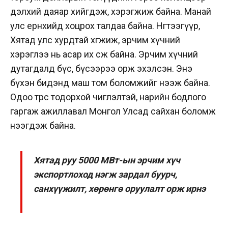
дэлхий даяар хийгдэж, хэрэгжиж байна. Манай
улс ерөнхийдөө хоцрох талдаа байна. Нөгөөтээгүүр,
Хятад улс хурдтай хөгжиж, эрчим хүчний
хэрэглээ нь асар их өсөж байна. Эрчим хүчний
дутагдалд бүс, бүсээрээ орж эхэлсэн. Энэ
бүхэн бидэнд маш том боломжийг нээж байна.
Одоо төрөөс тодорхой чиглэлтэй, нарийн бодлого
гаргаж ажиллавал Монгол Улсад сайхан боломж
нээгдэж байна.
Хятад руу 5000 МВт-ын эрчим хүч
экспортлоход нэгж зардал буурч,
санхүүжилт, хөрөнгө оруулалт орж ирнэ