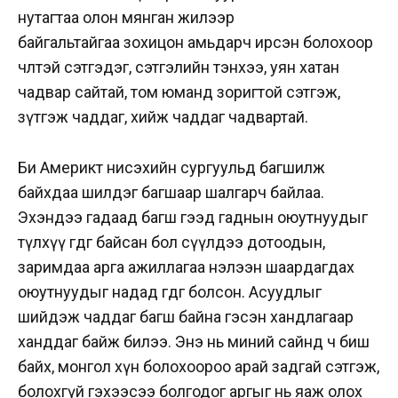
нутагтаа олон мянган жилээр
байгальтайгаа зохицон амьдарч ирсэн болохоор
чөлөөтэй сэтгэдэг, сэтгэлийн тэнхээ, уян хатан
чадвар сайтай, том юманд зоригтой сэтгэж,
зүтгэж чаддаг, хийж чаддаг чадвартай.
Би Америкт нисэхийн сургуульд багшилж
байхдаа шилдэг багшаар шалгарч байлаа.
Эхэндээ гадаад багш гээд гаднын оюутнуудыг
түлхүү өгдөг байсан бол сүүлдээ дотоодын,
заримдаа арга ажиллагаа нэлээн шаардагдах
оюутнуудыг надад өгдөг болсон. Асуудлыг
шийдэж чаддаг багш байна гэсэн хандлагаар
ханддаг байж билээ. Энэ нь миний сайнд ч биш
байх, монгол хүн болохоороо арай задгай сэтгэж,
болохгүй гэхээсээ болгодог аргыг нь яаж олох