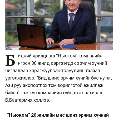
Б
идний ярилцлага “Ньюком” компанийн
өнгөрсөн 30 жилд сэргээгдэх эрчим хүчний
чиглэлээр хэрэгжүүлсэн төслүүдийн талаар
үргэлжиллээ. “Бид шинэ эрчим хүчийг бүс нутаг,
Ази руу экспортлох том зорилготой ажиллаж
байна” гэж тус компанийн гүйцэтгэх захирал
Б.Баатармөнх хэллээ.
-“Ньюком” 20 жилийн өмнөөс шинэ эрчим хүчний