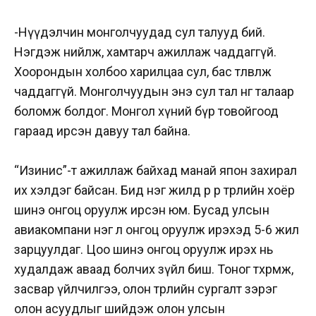
-Нүүдэлчин монголчуудад сул талууд бий.
Нэгдэж нийлж, хамтарч ажиллаж чаддаггүй.
Хоорондын холбоо харилцаа сул, бас төлөвлөж
чаддаггүй. Монголчуудын энэ сул тал нөгөө талаар
боломж болдог. Монгол хүний бүр товойгоод
гараад ирсэн давуу тал байна.
“Изинис”-т ажиллаж байхад манай япон захирал
их хэлдэг байсан. Бид нэг жилд өөр өөр төрлийн хоёр
шинэ онгоц оруулж ирсэн юм. Бусад улсын
авиакомпани нэг л онгоц оруулж ирэхэд 5-6 жил
зарцуулдаг. Цоо шинэ онгоц оруулж ирэх нь
худалдаж аваад болчих зүйл биш. Тоног төхөөрөмж,
засвар үйлчилгээ, олон төрлийн сургалт зэрэг
олон асуудлыг шийдэж олон улсын