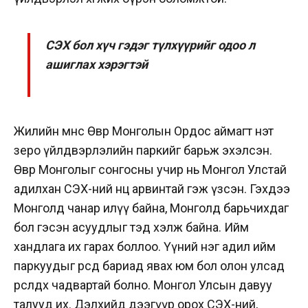
СЭХ бол хүч гэдэг түлхүүрийг одоо л
ашиглах хэрэгтэй
Жилийн өмнөөс Өвөр Монголын Ордос аймагт нэт
зеро үйлдвэрлэлийн паркийг барьж эхэлсэн.
Өвөр Монголыг сонгосны учир нь Монгол Улстай
адилхан СЭХ-ний нөөц арвинтай гэж үзсэн. Гэхдээ
Монголд чанар илүү байна, Монголд барьчихдаг
бол гэсэн асуудлыг тэд хэлж байна. Ийм
хандлага их гарах боллоо. Үүний нэг адил ийм
паркуудыг өөрсдөө бариад явах юм бол олон улсад
өрсөлдөх чадвартай болно. Монгол Улсын давуу
талууд их. Дэлхийд дээгүүр орох СЭХ-ний,