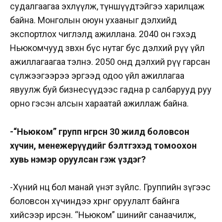
судалгаагаа эхлүүлж, түншүүдтэйгээ харилцаж
байна. Монголын оюун ухааныг дэлхийд
экспортлох чиглэлд ажиллана. 2040 он гэхэд
Ньюкомчууд зөвхөн бүс нутаг бус дэлхий рүү үйл
ажиллагаагаа тэлнэ. 2050 онд дэлхий рүү гарсан
сүлжээгээрээ эргээд одоо үйл ажиллагаа
явуулж буй бизнесүүдээс гадна өөр салбарууд руу
орно гэсэн алсын хараатай ажиллаж байна.
-“Ньюком” групп өнгөрсөн 30 жилд боловсон
хүчин, менежерүүдийг бэлтгэхэд томоохон
хувь нэмэр оруулсан гэж үздэг?
-Хүний нөөц бол манай үнэт зүйлс. Группийн зүгээс
боловсон хүчиндээ хөрөнгө оруулалт байнга
хийсээр ирсэн. “Ньюком” шинийг санаачилж,