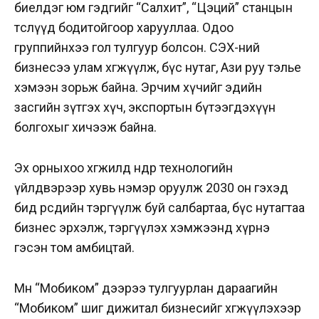
биелдэг юм гэдгийг “Салхит”, “Цэций” станцын
төслүүд бодитойгоор харууллаа. Одоо
группийнхээ гол тулгуур болсон. СЭХ-ний
бизнесээ улам хөгжүүлж, бүс нутаг, Ази руу тэлье
хэмээн зорьж байна. Эрчим хүчийг эдийн
засгийн зүтгэх хүч, экспортын бүтээгдэхүүн
болгохыг хичээж байна.
Эх орныхоо хөгжилд өндөр технологийн
үйлдвэрээр хувь нэмэр оруулж 2030 он гэхэд
бид өөрсдийн тэргүүлж буй салбартаа, бүс нутагтаа
бизнес эрхэлж, тэргүүлэх хэмжээнд хүрнэ
гэсэн том амбицтай.
Мөн “Мобиком” дээрээ тулгуурлан дараагийн
“Мобиком” шиг дижитал бизнесийг хөгжүүлэхээр