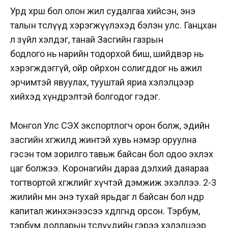
Урд хөрш бол олон жил судалгаа хийсэн, энэ
талын төслүүд хэрэгжүүлэхэд бэлэн улс. Ганцхан
л зүйл хэлдэг, танай Засгийн газрын
бодлого нь нарийн тодорхой биш, шийдвэр нь
хэрэгждэггүй, ойр ойрхон солигддог нь ажил
эрчимтэй явуулах, тууштай яриа хэлэлцээр
хийхэд хүндрэлтэй болгодог гэдэг.
Монгол Улс СЭХ экспортлогч орон болж, эдийн
засгийн хөгжилд жинтэй хувь нэмэр оруулна
гэсэн том зорилго тавьж байсан бол одоо эхлэх
цаг болжээ. Коронагийн дараа дэлхий даяараа
тогтвортой хөгжлийг хүчтэй дэмжиж эхэллээ. 2-3
жилийн өмнө энэ тухай ярьдаг л байсан бол өнөөдөр
капитал жинхэнээсээ хөдөлгөөнд орсон. Тэрбум,
тэрбум долларын төслүүдийн гэрээ хэлэлцээр