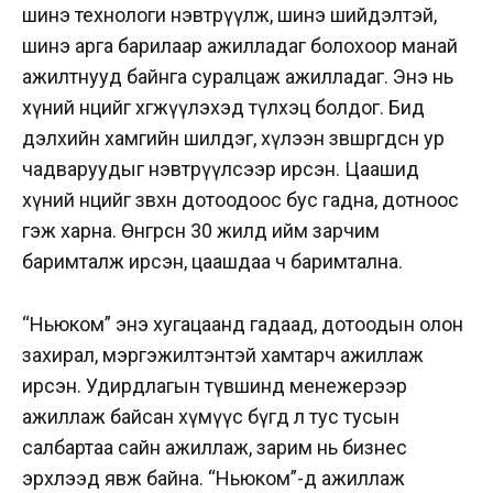
шинэ технологи нэвтрүүлж, шинэ шийдэлтэй,
шинэ арга барилаар ажилладаг болохоор манай
ажилтнууд байнга суралцаж ажилладаг. Энэ нь
хүний нөөцийг хөгжүүлэхэд түлхэц болдог. Бид
дэлхийн хамгийн шилдэг, хүлээн зөвшөөрөгдсөн ур
чадваруудыг нэвтрүүлсээр ирсэн. Цаашид
хүний нөөцийг зөвхөн дотоодоос бус гадна, дотноос
гэж харна. Өнгөрсөн 30 жилд ийм зарчим
баримталж ирсэн, цаашдаа ч баримтална.
“Ньюком” энэ хугацаанд гадаад, дотоодын олон
захирал, мэргэжилтэнтэй хамтарч ажиллаж
ирсэн. Удирдлагын түвшинд менежерээр
ажиллаж байсан хүмүүс бүгд л тус тусын
салбартаа сайн ажиллаж, зарим нь бизнес
эрхлээд явж байна. “Ньюком”-д ажиллаж