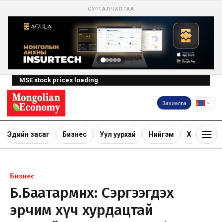
СУРТАЛЧИЛГАА
MSE stock prices loading
Захиалга
Эдийн засаг
Бизнес
Уул уурхай
Нийгэм
Хөрөнгө ору
Бизнес
Б.Баатармөнх: Сэргээгдэх
эрчим хүч хурдацтай