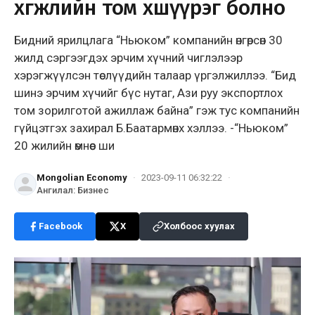
хөгжлийн том хөшүүрэг болно
Бидний ярилцлага “Ньюком” компанийн өнгөрсөн 30
жилд сэргээгдэх эрчим хүчний чиглэлээр
хэрэгжүүлсэн төслүүдийн талаар үргэлжиллээ. “Бид
шинэ эрчим хүчийг бүс нутаг, Ази руу экспортлох
том зорилготой ажиллаж байна” гэж тус компанийн
гүйцэтгэх захирал Б.Баатармөнх хэллээ. -“Ньюком”
20 жилийн өмнөөс ши
Mongolian Economy
·
2023-09-11 06:32:22
·
Ангилал
:
Бизнес
Facebook
X
Холбоос хуулах