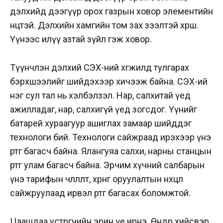
дэлхийд дээгүүр орох газрын ховор элементийн
нөөцтэй. Дэлхийн хамгийн том зах зээлтэй хөрш.
Үүнээс илүү азтай зүйл гэж ховор.
Түүнчлэн дэлхий СЭХ-ний хөгжилд тулгарах
бэрхшээлийг шийдэхээр хичээж байна. СЭХ-ий
нэг сул тал нь хэлбэлзэл. Нар, салхитай үед
ажилладаг, нар, салхигүй үед зогсдог. Үүнийг
батарей хураагуур ашиглах замаар шийддэг
технологи бий. Технологи сайжраад ирэхээр үнэ
өртөг багасч байна. Ялангуяа салхи, нарны станцын
өртөг улам багасч байна. Эрчим хүчний салбарын
үнэ тарифын чөлөөлөлт, хөрөнгө оруулалтын нөхцөлөө
сайжруулаад ирвэл өртөг багасах боломжтой.
Цаашдаа устөрөгчийн эрин үе ирнэ. Өнөөдөр хийсвэр