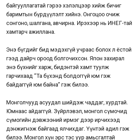
байгууллагатай гэрээ хэлэлцээр хийж бичиг
баримтын бүрдүүлэлт хийнэ. Онгоцоо очиж
сонгоно, шалгана, авчирна. Ирэхээр нь ИНЕГ-тай
хамтарч ажиллана.
Энэ бүгдийг бид мэдэхгүй учраас болох л ёстой
гээд дайрч ороод болгочихсон. Япон захирал
энэ бүхнийг харж, бидэнтэй хамт туулж
гарчихаад “Та бүхэнд болдоггүй юм гэж
байдаггүй юм байна” гэж билээ.
Монголчууд асуудал шийдэж чаддаг, хурдтай.
Юмнаас айдаггүй. Зүйрлэвэл, монгол сүмочид
сүмогийн дэвжээний ирмэг дээр ирчихээд
дэнжигнэж байгаад ялчихдаг. Үүнтэй адил гэж
билээ. Монгол хүн эрс тэс уур амьсгалтай