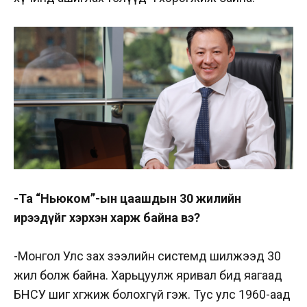
-Та “Ньюком”-ын цаашдын 30 жилийн
ирээдүйг хэрхэн харж байна вэ?
-Монгол Улс зах зээлийн системд шилжээд 30
жил болж байна. Харьцуулж яривал бид яагаад
БНСУ шиг хөгжиж болохгүй гэж. Тус улс 1960-аад