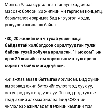
Монгол Улсаа сурталчлан таниулахад эерэг
мэссэж болсон. 20 жилийн өмнө гаргасан концепц,
баримталсан зарчмаа бид өнөөг хүртэл мөрдөж,
өргөжүүлэн ажиллаж байна.
-30, 20 жилийн өмнө ч тухай үеийн нөхцөл
байдалтай холбогдсон сорилтуудтай тулж
байсан тухай хоёулаа ярилцсан. “Ньюком”-ын
ирэх 30 жилийн том зорилгын өмнө тулгарсан
сорилт ч байж магадгүй юм.
-Би ажлаа аваад багтайгаа ярилцсан. Бид хүний
ам хараад ажил бүтэхийг хүлээгээд суух уу,
эсхүл өөрсдөө зүтгээд үзэх үү. Тэгээд өөрсдөө түлхье
гээд эхний алхмаа хийлээ. Бид СЭХ-ний
чиглэлээр ажилладаг дэлхийн хамгийн том