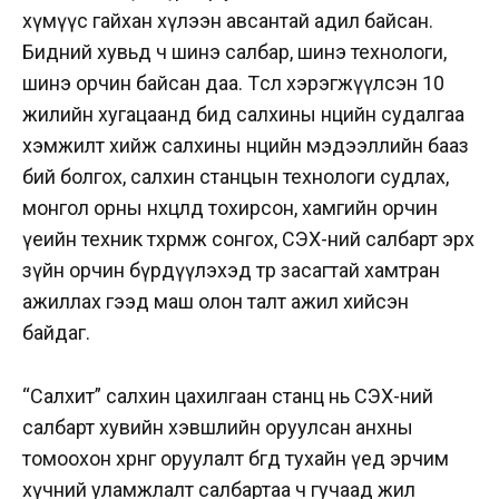
хүмүүс гайхан хүлээн авсантай адил байсан.
Бидний хувьд ч шинэ салбар, шинэ технологи,
шинэ орчин байсан даа. Төсөл хэрэгжүүлсэн 10
жилийн хугацаанд бид салхины нөөцийн судалгаа
хэмжилт хийж салхины нөөцийн мэдээллийн бааз
бий болгох, салхин станцын технологи судлах,
монгол орны нөхцөлд тохирсон, хамгийн орчин
үеийн техник төхөөрөмж сонгох, СЭХ-ний салбарт эрх
зүйн орчин бүрдүүлэхэд төр засагтай хамтран
ажиллах гээд маш олон талт ажил хийсэн
байдаг.
“Салхит” салхин цахилгаан станц нь СЭХ-ний
салбарт хувийн хэвшлийн оруулсан анхны
томоохон хөрөнгө оруулалт бөгөөд тухайн үед эрчим
хүчний уламжлалт салбартаа ч гучаад жил