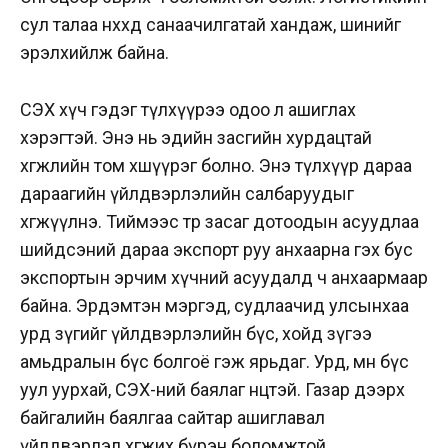
сул талаа нөхөхөд санаачилгатай хандаж, шинийг
эрэлхийлж байна.
СЭХ хүч гэдэг түлхүүрээ одоо л ашиглах
хэрэгтэй. Энэ нь эдийн засгийн хурдацтай
хөгжлийн том хөшүүрэг болно. Энэ түлхүүр дараа
дараагийн үйлдвэрлэлийн салбаруудыг
хөгжүүлнэ. Тиймээс төр засаг дотоодын асуудлаа
шийдсэний дараа экспорт руу анхаарна гэх бус
экспортын эрчим хүчний асуудалд ч анхаармаар
байна. Эрдэмтэн мэргэд, судлаачид улсынхаа
урд зүгийг үйлдвэрлэлийн бүс, хойд зүгээ
амьдралын бүс болгоё гэж ярьдаг. Урд, өмнө бүс
уул уурхай, СЭХ-ний баялаг нөөцтэй. Газар дээрх
байгалийн баялгаа сайтар ашиглавал
үйлдвэрлэл хөгжих бүрэн боломжтой.