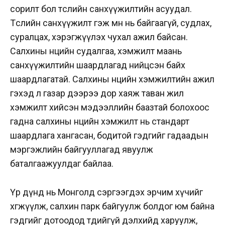
сорилт бол төслийн санхүүжилтийн асуудал.
Төслийн санхүүжилт гэж өмнө нь байгаагүй, судлах,
суралцах, хэрэгжүүлэх чухал ажил байсан.
Салхины нөөцийн судалгаа, хэмжилт маань
санхүүжилтийн шаардлагад нийцсэн байх
шаардлагатай. Салхины нөөцийн хэмжилтийн ажил
гэхэд л газар дээрээ дор хаяж таван жил
хэмжилт хийсэн мэдээллийн баазтай болохоос
гадна салхины нөөцийн хэмжилт нь стандарт
шаардлага хангасан, бодитой гэдгийг гадаадын
мэргэжлийн байгууллагад явуулж
баталгаажуулдаг байлаа.
Үр дүнд нь Монголд сэргээгдэх эрчим хүчийг
хөгжүүлж, салхин парк байгуулж болдог юм байна
гэдгийг дотоодод төдийгүй дэлхийд харуулж,