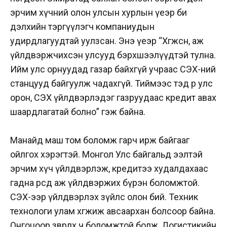
эрчим хүчний олон улсын хурлын үеэр би
дэлхийн тэргүүлэгч компаниудын
удирдлагуудтай уулзсан. Энэ үеэр “Хөгжсөн, аж
үйлдвэржчихсэн улсууд бэрхшээлүүдтэй тулна.
Ийм улс орнуудад газар байхгүй учраас СЭХ-ний
станцууд байгуулж чадахгүй. Тиймээс тэд өөр улс
орон, СЭХ үйлдвэрлэдэг газруудаас кредит авах
шаардлагатай болно” гэж байна.
Манайд маш том боломж гарч ирж байгааг
ойлгох хэрэгтэй. Монгол Улс байгальд ээлтэй
эрчим хүч үйлдвэрлэж, кредитээ худалдахаас
гадна өөрсдөө аж үйлдвэржих бүрэн боломжтой.
СЭХ-ээр үйлдвэрлэх зүйлс олон бий. Техник
технологи улам хөгжиж авсаархан болсоор байна.
Онгоцоор зөөвөрлөх ч боломжтой болж. Логистикийн