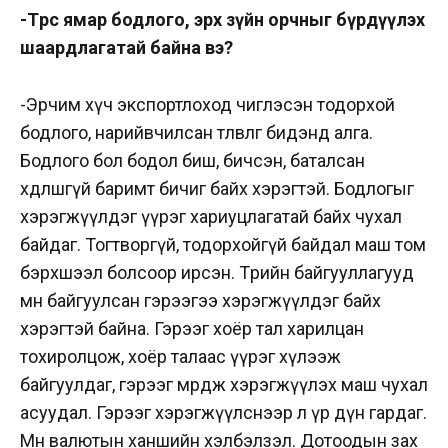
-Төрөөс ямар бодлого, эрх зүйн орчныг бүрдүүлэх
шаардлагатай байна вэ?
-Эрчим хүч экспортлоход чиглэсэн тодорхой
бодлого, нарийвчилсан төлөвлөгөө бидэнд алга.
Бодлого бол бодол биш, бичсэн, баталсан
хөдөлшгүй баримт бичиг байх хэрэгтэй. Бодлогыг
хэрэгжүүлдэг үүрэг хариуцлагатай байх чухал
байдаг. Тогтворгүй, тодорхойгүй байдал маш том
бэрхшээл болсоор ирсэн. Төрийн байгууллагууд
өмнө байгуулсан гэрээгээ хэрэгжүүлдэг байх
хэрэгтэй байна. Гэрээг хоёр тал харилцан
тохиролцож, хоёр талаас үүрэг хүлээж
байгуулдаг, гэрээг мөрдөж хэрэгжүүлэх маш чухал
асуудал. Гэрээг хэрэгжүүлснээр л үр дүн гардаг.
Мөн валютын ханшийн хэлбэлзэл. Дотоодын зах