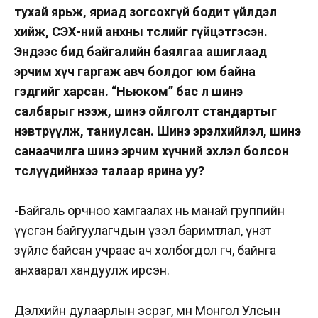
тухай ярьж, яриад зогсохгүй бодит үйлдэл
хийж, СЭХ-ний анхны төслийг гүйцэтгэсэн.
Эндээс бид байгалийн баялгаа ашиглаад
эрчим хүч гаргаж авч болдог юм байна
гэдгийг харсан. “Ньюком” бас л шинэ
салбарыг нээж, шинэ ойлголт стандартыг
нэвтрүүлж, таниулсан. Шинэ эрэлхийлэл, шинэ
санаачилга шинэ эрчим хүчний эхлэл болсон
төслүүдийнхээ талаар ярина уу?
-Байгаль орчноо хамгаалах нь манай группийн
үүсгэн байгуулагчдын үзэл баримтлал, үнэт
зүйлс байсан учраас ач холбогдол өгч, байнга
анхаарал хандуулж ирсэн.
Дэлхийн дулаарлын эсрэг, мөн Монгол Улсын