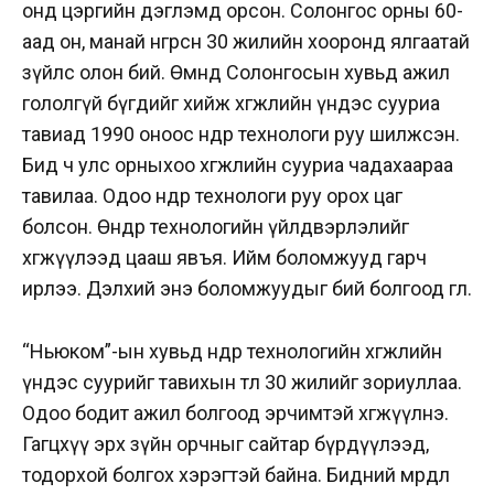
онд цэргийн дэглэмд орсон. Солонгос орны 60-
аад он, манай өнгөрсөн 30 жилийн хооронд ялгаатай
зүйлс олон бий. Өмнөд Солонгосын хувьд ажил
гололгүй бүгдийг хийж хөгжлийн үндэс сууриа
тавиад 1990 оноос өндөр технологи руу шилжсэн.
Бид ч улс орныхоо хөгжлийн сууриа чадахаараа
тавилаа. Одоо өндөр технологи руу орох цаг
болсон. Өндөр технологийн үйлдвэрлэлийг
хөгжүүлээд цааш явъя. Ийм боломжууд гарч
ирлээ. Дэлхий энэ боломжуудыг бий болгоод өглөө.
“Ньюком”-ын хувьд өндөр технологийн хөгжлийн
үндэс суурийг тавихын төлөө 30 жилийг зориуллаа.
Одоо бодит ажил болгоод эрчимтэй хөгжүүлнэ.
Гагцхүү эрх зүйн орчныг сайтар бүрдүүлээд,
тодорхой болгох хэрэгтэй байна. Бидний мөрөөдөл