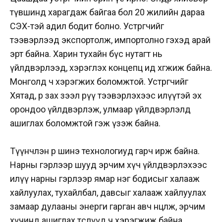
түвшинд харагдаж байгаа бол 20 жилийн дараа
СЭХ-тэй адил бодит болно. Устөрөгчийг
тээвэрлээд экспортолж, импортолно гэхэд арай
эрт байна. Харин тухайн бүс нутагт нь
үйлдвэрлээд, хэрэглэх концепц ид хөгжиж байна.
Монголд ч хэрэгжих боломжтой. Устөрөгчийг
Хятад, өөр зах зээл рүү тээвэрлэхээс илүүтэй эх
орондоо үйлдвэрлэж, улмаар үйлдвэрлэлд
ашиглах боломжтой гэж үзэж байна.
Түүнчлэн өөр шинэ технологиуд гарч ирж байна.
Нарны гэрлээр шууд эрчим хүч үйлдвэрлэхээс
илүү нарны гэрлээр ямар нэг бодисыг халааж
хайлуулах, тухайлбал, давсыг халааж хайлуулах
замаар дулааны энерги гарган авч нөөцөлж, эрчим
хүчинд ашиглах төслүүд ч хэрэгжиж байна.