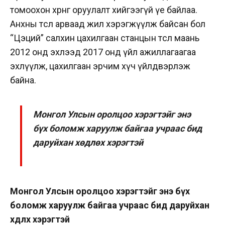
томоохон хөрөнгө оруулалт хийгээгүй үе байлаа.
Анхны төслөө арваад жил хэрэгжүүлж байсан бол
“Цэций” салхин цахилгаан станцын төсөл маань
2012 онд эхлээд 2017 онд үйл ажиллагаагаа
эхлүүлж, цахилгаан эрчим хүч үйлдвэрлэж
байна.
Монгол Улсын оролцоо хэрэгтэйг энэ
бүх боломж харуулж байгаа учраас бид
даруйхан хөдлөх хэрэгтэй
Монгол Улсын оролцоо хэрэгтэйг энэ бүх
боломж харуулж байгаа учраас бид даруйхан
хөдлөх хэрэгтэй