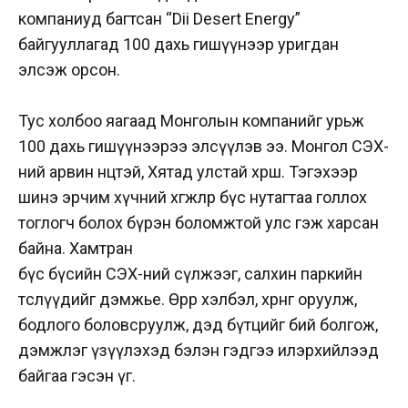
компаниуд багтсан “Dii Desert Energy”
байгууллагад 100 дахь гишүүнээр уригдан
элсэж орсон.
Тус холбоо яагаад Монголын компанийг урьж
100 дахь гишүүнээрээ элсүүлэв ээ. Монгол СЭХ-
ний арвин нөөцтэй, Хятад улстай хөрш. Тэгэхээр
шинэ эрчим хүчний хөгжлөөр бүс нутагтаа голлох
тоглогч болох бүрэн боломжтой улс гэж харсан
байна. Хамтран
бүс бүсийн СЭХ-ний сүлжээг, салхин паркийн
төслүүдийг дэмжье. Өөрөөр хэлбэл, хөрөнгө оруулж,
бодлого боловсруулж, дэд бүтцийг бий болгож,
дэмжлэг үзүүлэхэд бэлэн гэдгээ илэрхийлээд
байгаа гэсэн үг.