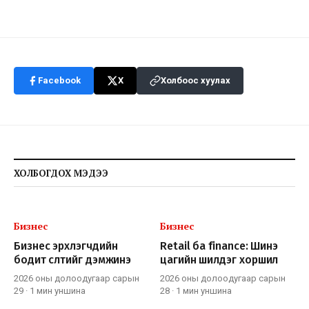
Facebook
X
Холбоос хуулах
ХОЛБОГДОХ МЭДЭЭ
Бизнес
Бизнес
Бизнес эрхлэгчдийн
Retail ба finance: Шинэ
бодит өсөлтийг дэмжинэ
цагийн шилдэг хоршил
2026 оны долоодугаар сарын
2026 оны долоодугаар сарын
29
·
1 мин
уншина
28
·
1 мин
уншина