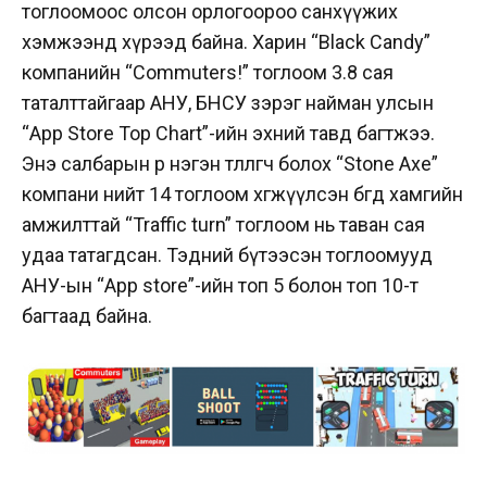
тоглоомоос олсон орлогоороо санхүүжих
хэмжээнд хүрээд байна. Харин “Black Candy”
компанийн “Commuters!” тоглоом 3.8 сая
таталттайгаар АНУ, БНСУ зэрэг найман улсын
“Аpp Store Top Chart”-ийн эхний тавд багтжээ.
Энэ салбарын өөр нэгэн төлөөлөгч болох “Stone Axe”
компани нийт 14 тоглоом хөгжүүлсэн бөгөөд хамгийн
амжилттай “Traffic turn” тоглоом нь таван сая
удаа татагдсан. Тэдний бүтээсэн тоглоомууд
АНУ-ын “App store”-ийн топ 5 болон топ 10-т
багтаад байна.