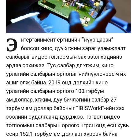
Э
нтертайнмент ертөнцийн “нүүр царай”
болсон кино, дуу хөгжим зэрэг уламжлалт
салбарыг видео тоглоомын зах зээл хэдийнэ
ардаа орхижээ. Тус салбар өдгөө хөгжим, кино
урлагийн салбарын орлогыг нийлүүлснээс ч их
ашиг олж байна.
2019 онд дэлхийн кино
урлагийн салбарын орлого 103 тэрбум
ам.доллар, хөгжим, дуу бичлэгийн салбар 27
тэрбум ам.доллар байсныг “IBISWorld”-ийн зах
зээлийн судалгаанд дурджээ. Тэгвэл видео
тоглоомын салбарын орлого өнгөрсөн онд есөн хувь
өссөнөөр 152.1 тэрбум ам.долларт хүрсэн байна.