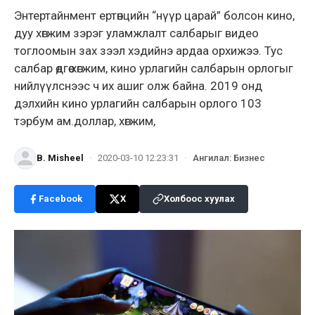
Энтертайнмент ертөнцийн “нүүр царай” болсон кино,
дуу хөгжим зэрэг уламжлалт салбарыг видео
тоглоомын зах зээл хэдийнэ ардаа орхижээ. Тус
салбар өдгөө хөгжим, кино урлагийн салбарын орлогыг
нийлүүлснээс ч их ашиг олж байна. 2019 онд
дэлхийн кино урлагийн салбарын орлого 103
тэрбум ам.доллар, хөгжим,
B. Misheel
·
2020-03-10 12:23:31
·
Ангилал
:
Бизнес
Facebook
X
Холбоос хуулах