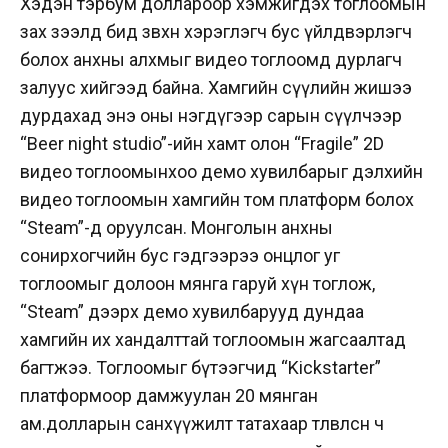
Хэдэн тэрбум доллароор хэмжигдэх тоглоомын
зах зээлд бид зөвхөн хэрэглэгч бус үйлдвэрлэгч
болох анхны алхмыг видео тоглоомд дурлагч
залуус хийгээд байна. Хамгийн сүүлийн жишээ
дурдахад энэ оны нэгдүгээр сарын сүүлчээр
“Beer night studio”-ийн хамт олон “Fragile” 2D
видео тоглоомынхоо демо хувилбарыг дэлхийн
видео тоглоомын хамгийн том платформ болох
“Steam”-д оруулсан. Монголын анхны
сонирхогчийн бус гэдгээрээ онцлог уг
тоглоомыг долоон мянга гаруй хүн тоглож,
“Steam” дээрх демо хувилбарууд дундаа
хамгийн их хандалттай тоглоомын жагсаалтад
багтжээ. Тоглоомыг бүтээгчид “Kickstarter”
платформоор дамжуулан 20 мянган
ам.долларын санхүүжилт татахаар төлөвлөсөн ч