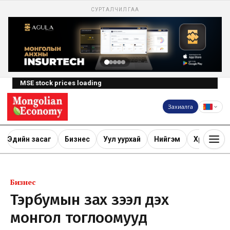
СУРТАЛЧИЛГАА
MSE stock prices loading
Захиалга
Эдийн засаг
Бизнес
Уул уурхай
Нийгэм
Хөрөнгө ору
Бизнес
Тэрбумын зах зээл дэх
монгол тоглоомууд