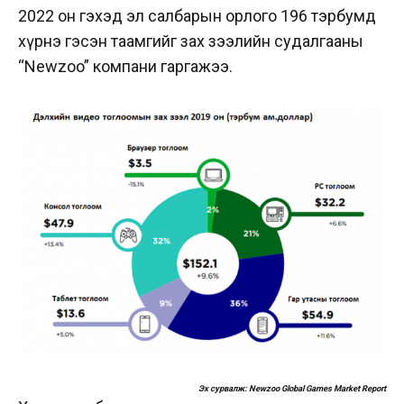
2022 он гэхэд эл салбарын орлого 196 тэрбумд
хүрнэ гэсэн таамгийг зах зээлийн судалгааны
“Newzoo” компани гаргажээ.
Эх сурвалж: Newzoo Global Games Market Report