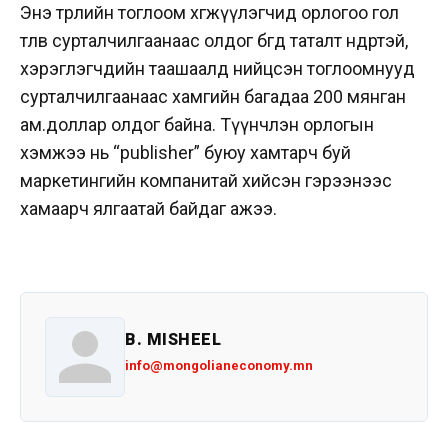
Энэ төрлийн тоглоом хөгжүүлэгчид орлогоо гол
төлөв сурталчилгаанаас олдог бөгөөд таталт өндөртэй,
хэрэглэгчдийн таашаалд нийцсэн тоглоомнууд
сурталчилгаанаас хамгийн багадаа 200 мянган
ам.доллар олдог байна. Түүнчлэн орлогын
хэмжээ нь “publisher” буюу хамтарч буй
маркетингийн компанитай хийсэн гэрээнээс
хамаарч ялгаатай байдаг ажээ.
B. MISHEEL
info@mongolianeconomy.mn