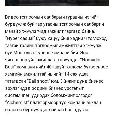
Видео тоглоомын салбарын гуравны нэгийг
бүрдүүлж буй гар утасны тоглоомын салбарт ч
манай хөгжүүлэгчид амжилт гаргаад байна.
“Hyper casual” буюу хэцүү биш хэдий ч тоглоход
таатай төрлийн тоглоомыг амжилттай хөгжүүлж
буй Монголын гурван компани бий. Энэ
чиглэлээр үйл ажиллагаа явуулдаг “Nomadic
Bear” компани нийт 40 гаруй тоглоом бүтээснээс
хамгийн амжилттай нь нийт 14 сая удаа
татагдсан “Ball shoot” юм.
Жижиг дунд бизнес
эрхлэгчдэд өөрсдийн бизнес урсгалыг
системчлэн удирдах боломжийг олгодог
“
Alchemist” платформоор тус компани анхлан
орлогоо бүрдүүлдэг байсан бол эдүгээ