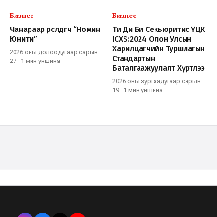
Бизнес
Бизнес
Чанараар өрсөлдөгч “Номин
Ти Ди Би Секьюритис ҮЦК
Юнити”
ICXS:2024 Олон Улсын
Харилцагчийн Туршлагын
2026 оны долоодугаар сарын
Стандартын
27
·
1 мин
уншина
Баталгаажуулалт Хүртлээ
2026 оны зургаадугаар сарын
19
·
1 мин
уншина