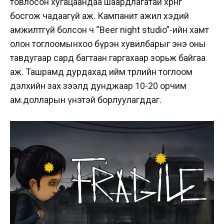
товлосон хугацаандаа шаардлагатай хөрөнгөө
босгож чадаагүй аж. Кампанит ажил хэдий
амжилтгүй болсон ч “Beer night studio”-ийн хамт
олон тоглоомынхоо бүрэн хувилбарыг энэ оны
тавдугаар сард багтаан гаргахаар зорьж байгаа
аж. Ташрамд дурдахад ийм төрлийн тоглоом
дэлхийн зах зээлд дунджаар 10-20 орчим
ам.долларын үнэтэй борлуулагддаг.