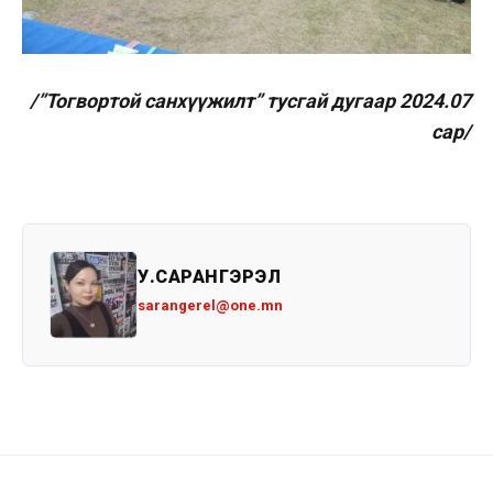
/”Тогвортой санхүүжилт” тусгай дугаар 2024.07
сар/
У.САРАНГЭРЭЛ
sarangerel@one.mn