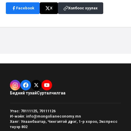
Facebook
X
Холбоос хуулах
Бидний тухай
Сурталчилгаа
Утас
:
70111125, 70111126
И-мэйл
:
info@mongolianeconomy.mn
Хаяг
:
Улаанбаатар, Чингэлтэй дүүрэг, 1-р хороо, Экспресс
тауэр 802