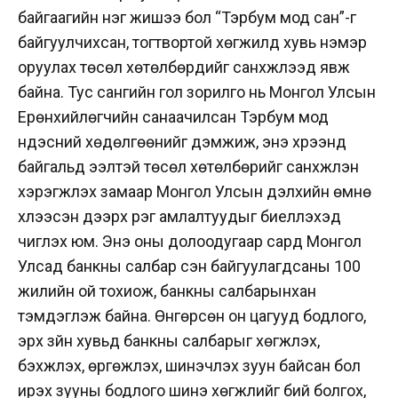
байгаагийн нэг жишээ бол “Тэрбум мод сан”-г
байгуулчихсан, тогтвортой хөгжилд хувь нэмэр
оруулах төсөл хөтөлбөрүүдийг санхүүжүүлээд явж
байна. Тус сангийн гол зорилго нь Монгол Улсын
Ерөнхийлөгчийн санаачилсан Тэрбум мод
үндэсний хөдөлгөөнийг дэмжиж, энэ хүрээнд
байгальд ээлтэй төсөл хөтөлбөрийг санхүүжүүлэн
хэрэгжүүлэх замаар Монгол Улсын дэлхийн өмнө
хүлээсэн дээрх үүрэг амлалтуудыг биелүүлэхэд
чиглэх юм. Энэ оны долоодугаар сард Монгол
Улсад банкны салбар үүсэн байгуулагдсаны 100
жилийн ой тохиож, банкны салбарынхан
тэмдэглэж байна. Өнгөрсөн он цагууд бодлого,
эрх зүйн хувьд банкны салбарыг хөгжүүлэх,
бэхжүүлэх, өргөжүүлэх, шинэчлэх зуун байсан бол
ирэх зууны бодлого шинэ хөгжлийг бий болгох,