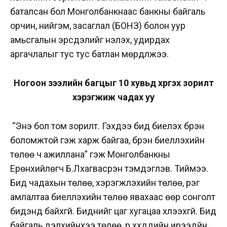
баталсан бол Монголбанкнаас банкны байгаль
орчин, нийгэм, засаглал (БОНЗ) болон уур
амьсгалын эрсдэлийг үнэлэх, удирдах
аргачлалыг тус тус батлан мөрдүүлжээ.
Ногоон зээлийн багцыг 10 хувьд хүргэх зорилт
хэрэгжиж чадах уу
“Энэ бол том зорилт. Гэхдээ бид биелэх бүрэн
боломжтой гэж харж байгаа, бүрэн биелүүлэхийн
төлөө ч ажиллана” гэж Монголбанкны
Ерөнхийлөгч Б.Лхагвасүрэн тэмдэглэв. Тиймээ.
Бид чадахын төлөө, хэрэгжүүлэхийн төлөө, үүрэг
амлалтаа биелүүлэхийн төлөө явахаас өөр сонголт
бидэнд байхгүй. Биднийг цаг хугацаа хүлээхгүй. Бид
байгаль дэлхийнхээ төлөө, үр хүүхдүүдийн ирээдүйн