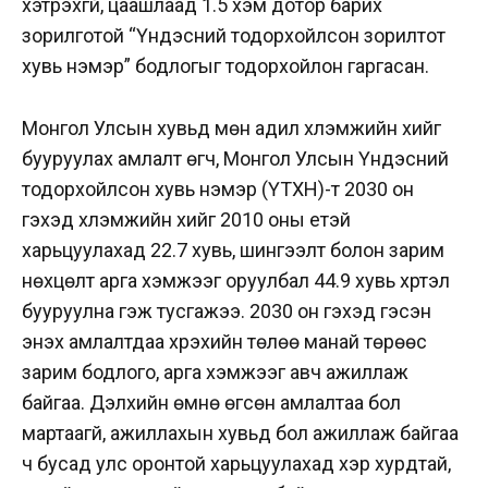
хэтрэхгүй, цаашлаад 1.5 хэм дотор барих
зорилготой “Үндэсний тодорхойлсон зорилтот
хувь нэмэр” бодлогыг тодорхойлон гаргасан.
Монгол Улсын хувьд мөн адил хүлэмжийн хийг
бууруулах амлалт өгч, Монгол Улсын Үндэсний
тодорхойлсон хувь нэмэр (ҮТХН)-т 2030 он
гэхэд хүлэмжийн хийг 2010 оны үетэй
харьцуулахад 22.7 хувь, шингээлт болон зарим
нөхцөлт арга хэмжээг оруулбал 44.9 хувь хүртэл
бууруулна гэж тусгажээ. 2030 он гэхэд гэсэн
энэхүү амлалтдаа хүрэхийн төлөө манай төрөөс
зарим бодлого, арга хэмжээг авч ажиллаж
байгаа. Дэлхийн өмнө өгсөн амлалтаа бол
мартаагүй, ажиллахын хувьд бол ажиллаж байгаа
ч бусад улс оронтой харьцуулахад хэр хурдтай,