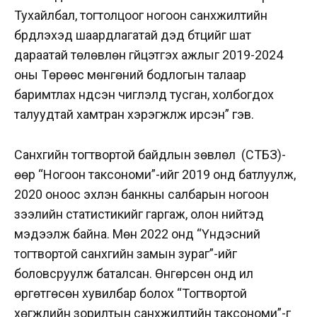
Тухайлбал, тогтолцоог ногоон санхүүжилтийн
бүрдүүлэхэд шаардлагатай дэд бүтцийг шат
дараатай төлөвлөн гүйцэтгэх ажлыг 2019-2024
оны Төрөөс мөнгөний бодлогын талаар
баримтлах үндсэн чиглэлд тусган, холбогдох
талуудтай хамтран хэрэгжүүлж ирсэн” гэв.
Санхүүгийн тогтвортой байдлын зөвлөл (СТБЗ)-
өөр “Ногоон таксономи”-ийг 2019 онд батлуулж,
2020 оноос эхлэн банкны салбарын ногоон
зээлийн статистикийг гаргаж, олон нийтэд
мэдээлж байна. Мөн 2022 онд “Үндэсний
тогтвортой санхүүгийн замын зураг”-ийг
боловсруулж баталсан. Өнгөрсөн онд илүү
өргөтгөсөн хувилбар болох “Тогтвортой
хөгжлийн зорилтын санхүүжилтийн таксономи”-г