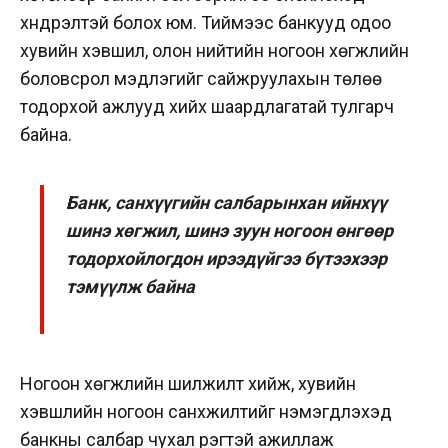
хүндрэлтэй болох юм. Тиймээс банкууд одоо
хувийн хэвшил, олон нийтийн ногоон хөгжлийн
боловсрол мэдлэгийг сайжруулахын төлөө
тодорхой ажлууд хийх шаардлагатай тулгарч
байна.
Банк, санхүүгийн салбарынхан ийнхүү
шинэ хөгжил, шинэ зуун ногоон өнгөөр
тодорхойлогдон ирээдүйгээ бүтээхээр
тэмүүлж байна
Ногоон хөгжлийн шилжилт хийж, хувийн
хэвшлийн ногоон санхүүжилтийг нэмэгдүүлэхэд
банкны салбар чухал үүрэгтэй ажиллаж