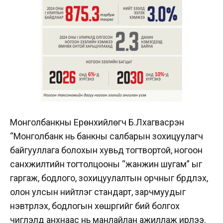
Монголбанкны Ерөнхийлөгч Б.Лхагвасүрэн
“Монголбанк нь банкны салбарын зохицуулагч
байгууллага болохын хувьд тогтвортой, ногоон
санхүүжилтийн тогтолцооны “жанжин шугам” ыг
гаргаж, бодлого, зохицуулалтын орчныг бүрдүүлэх,
олон улсын нийтлэг стандарт, зарчмуудыг
нэвтрүүлэх, бодлогын хөшүүргийг бий болгох
чиглэлд анхнаас нь манлайлан ажиллаж ирлээ.