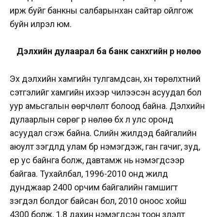
ирж буйг банкны салбарынхан сайтар ойлгож
буйн илрэл юм.
Дэлхийн дулаарал ба банк санхүүгийн үр нөлөө
Эх дэлхийн хамгийн тулгамдсан, хүн төрөлхтний
сэтгэлийг хамгийн ихээр чилээсэн асуудал бол
уур амьсгалын өөрчлөлт болоод байна. Дэлхийн
дулаарлын сөрөг үр нөлөө бүх л улс оронд
асуудал үүсгэж байна. Сүүлийн жилүүдэд байгалийн
аюулт үзэгдлүүд улам бүр нэмэгдэж, ган гачиг, зуд,
үер ус байнга болж, давтамж нь нэмэгдсээр
байгаа. Тухайлбал, 1996-2010 онд жилд
дунджаар 2400 орчим байгалийн гамшигт
үзэгдэл болдог байсан бол, 2010 оноос хойш
4300 болж, 1.8 дахин нэмэгдсэн тоон үзүүлэлт