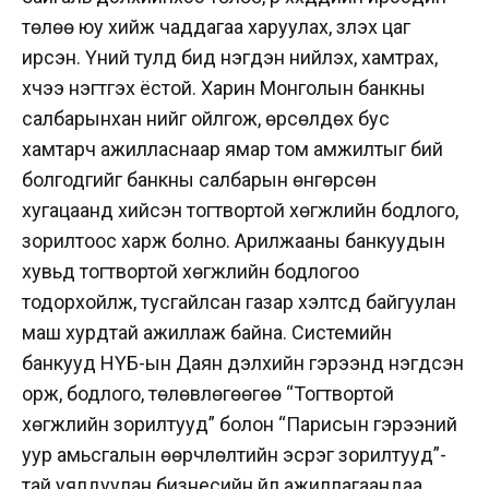
төлөө юу хийж чаддагаа харуулах, үзүүлэх цаг
ирсэн. Үүний тулд бид нэгдэн нийлэх, хамтрах,
хүчээ нэгтгэх ёстой. Харин Монголын банкны
салбарынхан үүнийг ойлгож, өрсөлдөх бус
хамтарч ажилласнаар ямар том амжилтыг бий
болгодгийг банкны салбарын өнгөрсөн
хугацаанд хийсэн тогтвортой хөгжлийн бодлого,
зорилтоос харж болно. Арилжааны банкуудын
хувьд тогтвортой хөгжлийн бодлогоо
тодорхойлж, тусгайлсан газар хэлтсүүд байгуулан
маш хурдтай ажиллаж байна. Системийн
банкууд НҮБ-ын Даян дэлхийн гэрээнд нэгдсэн
орж, бодлого, төлөвлөгөөгөө “Тогтвортой
хөгжлийн зорилтууд” болон “Парисын гэрээний
уур амьсгалын өөрчлөлтийн эсрэг зорилтууд”-
тай уялдуулан бизнесийн үйл ажиллагаандаа