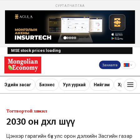
СУРТАЛЧИЛГАА
MSE stock prices loading
Захиалга
Эдийн засаг
Бизнес
Уул уурхай
Нийгэм
Хөрөнгө ору
Тогтвортой хөгжил
2030 он дөхлөө шүү
Цэнхэр гарагийн бүх улс орон дэлхийн Засгийн газар