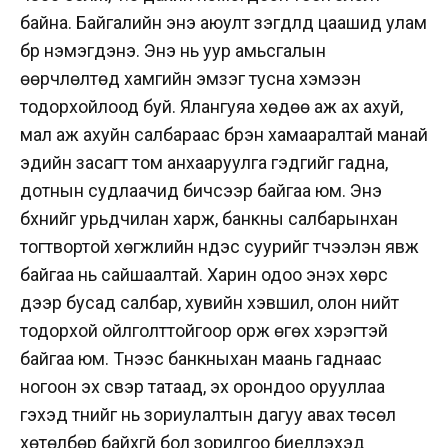
байна. Байгалийн энэ аюулт үзэгдлүүд цаашид улам
бүр нэмэгдэнэ. Энэ нь уур амьсгалын
өөрчлөлтөд хамгийн эмзэг тусна хэмээн
тодорхойлоод буй. Ялангуяа хөдөө аж ах ахуй,
мал аж ахуйн салбараас бүрэн хамааралтай манай
эдийн засагт том анхааруулга гэдгийг гадна,
дотнын судлаачид бичсээр байгаа юм. Энэ
бүхнийг урьдчилан харж, банкны салбарынхан
тогтвортой хөгжлийн үндэс суурийг түүчээлэн явж
байгаа нь сайшаалтай. Харин одоо энэхүү хөрс
дээр бусад салбар, хувийн хэвшил, олон нийт
тодорхой ойлголттойгоор орж өгөх хэрэгтэй
байгаа юм. Түүнээс банкныхан маань гаднаас
ногоон эх үүсвэр татаад, эх орондоо орууллаа
гэхэд түүнийг нь зориулалтын дагуу авах төсөл
хөтөлбөр байхгүй бол зорилгоо биелүүлэхэд