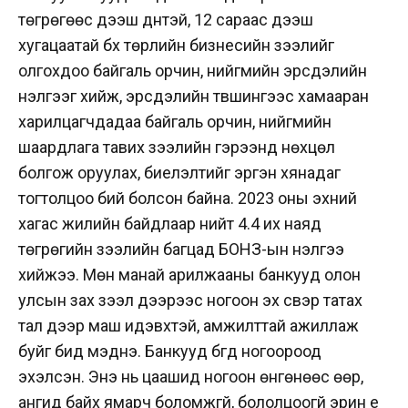
төгрөгөөс дээш дүнтэй, 12 сараас дээш
хугацаатай бүх төрлийн бизнесийн зээлийг
олгохдоо байгаль орчин, нийгмийн эрсдэлийн
үнэлгээг хийж, эрсдэлийн түвшингээс хамааран
харилцагчдадаа байгаль орчин, нийгмийн
шаардлага тавих зээлийн гэрээнд нөхцөл
болгож оруулах, биелэлтийг эргэн хянадаг
тогтолцоо бий болсон байна. 2023 оны эхний
хагас жилийн байдлаар нийт 4.4 их наяд
төгрөгийн зээлийн багцад БОНЗ-ын үнэлгээ
хийжээ. Мөн манай арилжааны банкууд олон
улсын зах зээл дээрээс ногоон эх үүсвэр татах
тал дээр маш идэвхтэй, амжилттай ажиллаж
буйг бид мэднэ. Банкууд бүгд ногоороод
эхэлсэн. Энэ нь цаашид ногоон өнгөнөөс өөр,
ангид байх ямарч боломжгүй, бололцоогүй эрин үе