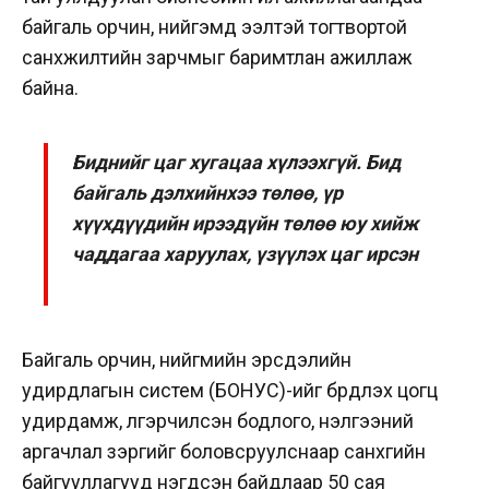
байгаль орчин, нийгэмд ээлтэй тогтвортой
санхүүжилтийн зарчмыг баримтлан ажиллаж
байна.
Биднийг цаг хугацаа хүлээхгүй. Бид
байгаль дэлхийнхээ төлөө, үр
хүүхдүүдийн ирээдүйн төлөө юу хийж
чаддагаа харуулах, үзүүлэх цаг ирсэн
Байгаль орчин, нийгмийн эрсдэлийн
удирдлагын систем (БОНУС)-ийг бүрдүүлэх цогц
удирдамж, үлгэрчилсэн бодлого, үнэлгээний
аргачлал зэргийг боловсруулснаар санхүүгийн
байгууллагууд нэгдсэн байдлаар 50 сая