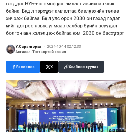
гэгддэг НҮБ-ын өмнө үүрэг амлалт авчихсан явж
байна. Бүгд л тэрхүү үүрэг амлалтаа биелүүлэхийн төлөө
хичээж байгаа. Бүх л улс орон 2030 он гэхэд гэдэг
үгийг дотроо ярьж, улмаар салбар бүрийн асуудал
болгон авч хэлэлцэж байгаа юм. 2030 он басхүү тэрт
У.Сарангэрэл
·
2024-10-14 02:12:33
·
Ангилал
:
Тогтвортой хөгжил
Facebook
X
Холбоос хуулах