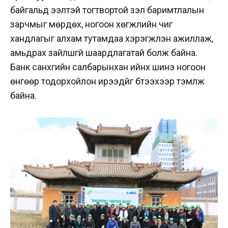
байгальд ээлтэй тогтвортой үзэл баримтлалын
зарчмыг мөрдөх, ногоон хөгжлийн чиг
хандлагыг алхам тутамдаа хэрэгжүүлэн ажиллаж,
амьдрах зайлшгүй шаардлагатай болж байна.
Банк санхүүгийн салбарынхан ийнхүү шинэ ногоон
өнгөөр тодорхойлон ирээдүйг бүтээхээр тэмүүлж
байна.