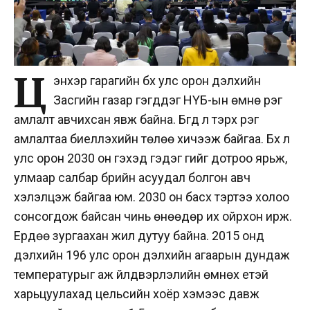
Ц
энхэр гарагийн бүх улс орон дэлхийн
Засгийн газар гэгддэг НҮБ-ын өмнө үүрэг
амлалт авчихсан явж байна. Бүгд л тэрхүү үүрэг
амлалтаа биелүүлэхийн төлөө хичээж байгаа. Бүх л
улс орон 2030 он гэхэд гэдэг үгийг дотроо ярьж,
улмаар салбар бүрийн асуудал болгон авч
хэлэлцэж байгаа юм. 2030 он басхүү тэртээ холоо
сонсогдож байсан чинь өнөөдөр их ойрхон ирж.
Ердөө зургаахан жил дутуу байна. 2015 онд
дэлхийн 196 улс орон дэлхийн агаарын дундаж
температурыг аж үйлдвэрлэлийн өмнөх үетэй
харьцуулахад цельсийн хоёр хэмээс давж