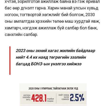
хүчтэй, зорилготой ажиллаж байна вэ гэж яривал
бас өөр дүгнэлт гарна. Харин манай улсын хувьд
ногоон, тогтвортой хөгжлийг бий болгож, 2030
оны амлалтдаа хүрэхийн төлөө маш хурдтай явж,
хамтарч, нэгдэж ажиллаж буй салбар бол банк,
санхүүгийн салбар.
2023 оны эхний хагас жилийн байдлаар
нийт 4.4 их наяд төгрөгийн зээлийн
багцад БОНЗ-ын үнэлгээ хийжээ