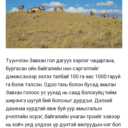
Түүнчлэн Завхан гол дагуух зэрлэг чацаргана,
бургасан ойн байгалийн нөхөн сэргэлтийг
дэмжсэнээр эзлэх талбай 100 га-аас 1000 гаруй
га болж тэлсэн. Одоо тахь болон бусад амьтан
Завхан голоос ус уухад нь саад болохуйц тийм
ширэнгэ шугуй бий болсныг дурдъя. Дэлхий
дахинаа хурдтай явж буй уур амьсгалын
өөрчлөлтийн эсрэг, байгалийн унаган төрхийг хэвээр
нь хойч үед үлдээх үр дүнтэй ажлуудын нэг бол