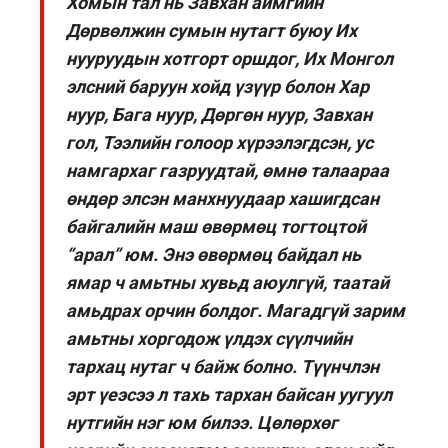
Хомын тал нь Завхан аймгийн
Дөрвөлжин сумын нутагт буюу Их
нууруудын хотгорт оршдог, Их Монгол
элсний баруун хойд үзүүр болон Хар
нуур, Бага нуур, Дөргөн нуур, Завхан
гол, Тээлийн голоор хүрээлэгдсэн, ус
намгархаг газруудтай, өмнө талаараа
өндөр элсэн манхнуудаар хашигдсан
байгалийн маш өвөрмөц тогтоцтой
“арал” юм. Энэ өвөрмөц байдал нь
ямар ч амьтны хувьд аюулгүй, таатай
амьдрах орчин болдог. Магадгүй зарим
амьтны хоргодож үлдэх сүүлчийн
тархац нутаг ч байж болно. Түүнчлэн
эрт үеэсээ л тахь тархан байсан уугуул
нутгийн нэг юм билээ. Цөлөрхөг