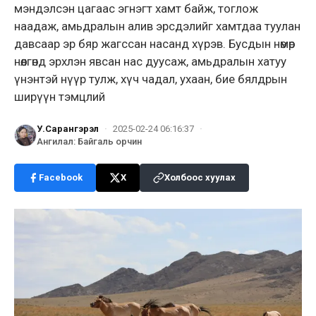
мэндэлсэн цагаас эгнэгт хамт байж, тоглож
наадаж, амьдралын алив эрсдэлийг хамтдаа туулан
давсаар эр бяр жагссан насанд хүрэв. Бусдын нөмөр
нөөлгөнд эрхлэн явсан нас дуусаж, амьдралын хатуу
үнэнтэй нүүр тулж, хүч чадал, ухаан, бие бялдрын
ширүүн тэмцлий
У.Сарангэрэл
·
2025-02-24 06:16:37
·
Ангилал
:
Байгаль орчин
Facebook
X
Холбоос хуулах