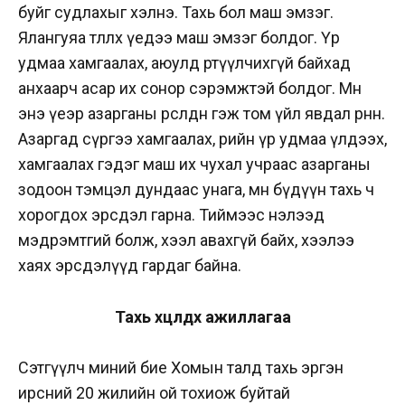
буйг судлахыг хэлнэ. Тахь бол маш эмзэг.
Ялангуяа төллөх үедээ маш эмзэг болдог. Үр
удмаа хамгаалах, аюулд өртүүлчихгүй байхад
анхаарч асар их сонор сэрэмжтэй болдог. Мөн
энэ үеэр азарганы өрсөлдөөн гэж том үйл явдал өрнөнө.
Азаргад сүргээ хамгаалах, өөрийн үр удмаа үлдээх,
хамгаалах гэдэг маш их чухал учраас азарганы
зодоон тэмцэл дундаас унага, мөн бүдүүн тахь ч
хорогдох эрсдэл гарна. Тиймээс нэлээд
мэдрэмтгий болж, хээл авахгүй байх, хээлээ
хаях эрсдэлүүд гардаг байна.
Тахь хөөцөлдөх ажиллагаа
Сэтгүүлч миний бие Хомын талд тахь эргэн
ирсний 20 жилийн ой тохиож буйтай