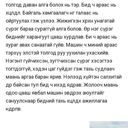
толгод даван алга болох нь тэр. Бид ч араас нь
хөөцөлдлөө. Байгаль хамгаалагч нөгөө талаас нь
ойртуулах гэж үзлээ. Жижигхэн хөөрхөн унагатай
сүрэг бараа сураггүй алга болов. Өөр нэг сүрэг
биднийг харангуут цааш хурдлав. Би ч араас нь
зураг авах санаатай гүйв. Машин ч миний араас
тэрхүү элстэй толгод руу уухилан ухасхийв.
Нэгэнт гүйчихсэн, зугтчихсан сүрэг хэсэгтээ
тогтдоггүй, хэдэн цаг гүйдэг гэж тахь судлаач
маань аргаа баран ярив. Нэлээд хүйтэн салхитай
өдөр байсан тул бид ч ихэд ядрав. Жолооч маань
одоо цааш явбал машин эвдрэх аюултайг
сануулснаар бидний тахь хөөцөлдөх ажиллагаа
өндөрлөв.