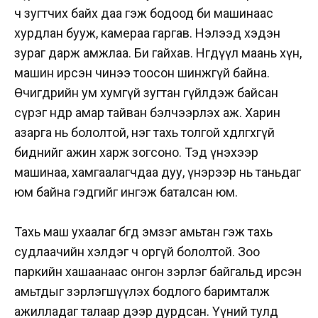
ч зугтчих байх даа гэж бодоод би машинаас
хурдлан бууж, камераа гаргав. Нэлээд хэдэн
зураг дарж амжлаа. Би гайхав. Нөгөөдүүл маань хүн,
машин ирсэн чинээ тоосон шинжгүй байна.
Өчигдрийн ум хумгүй зугтан гүйлдэж байсан
сүрэг өнөөдөр амар тайван бэлчээрлэх аж. Харин
азарга нь бололтой, нэг тахь толгой хөдөлгөхгүй
биднийг ажин харж зогсоно. Тэд үнэхээр
машинаа, хамгаалагчдаа дуу, үнэрээр нь таньдаг
юм байна гэдгийг ингэж баталсан юм.
Тахь маш ухаалаг бөгөөд эмзэг амьтан гэж тахь
судлаачийн хэлдэг ч оргүй бололтой. Зоо
паркийн хашаанаас онгон зэрлэг байгальд ирсэн
амьтдыг зэрлэгшүүлэх бодлого баримталж
ажилладаг талаар дээр дурдсан. Үүний тулд