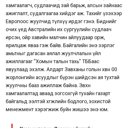
хамгаалагч, судлаачид зай барьж, алсын зайнаас
ажиглалт, судалгаагаа хийдэг аж. Тахийг үзэхээр
Европоос жуулчид түлхүү ирдэг гэнэ. Биднийг
очих үед Австралийн их сургуулийн судлаач
ирсэн, ойр хавийн малчин айлуудаар орж,
ярилцаж яваа гэж байв. Байгалийн энэ зэрлэг
амьтныг дагасан аялал жуулчлалын үйл
ажиллагааг “Хомын талын тахь” ТББаас
явуулаад эхэлж. Алдарт Завханы голын хөвөөнөө 00
жорлонгийн асуудлыг бүрэн шийдсэн ая тухтай
жуулчны бааз ажиллаж байна. Зөвхөн
хамгаалалтад аваад зогсохгүй тухайн газарт
байгальд ээлтэй хөгжлийн бодлого, зохистой
менежмент хэрэгжиж буйн жишээ энэ юм.