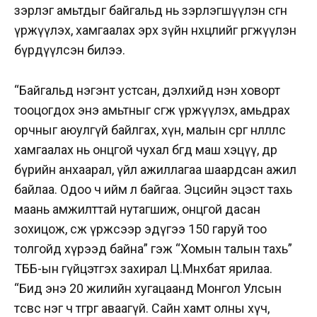
зэрлэг амьтдыг байгальд нь зэрлэгшүүлэн өсгөн
үржүүлэх, хамгаалах эрх зүйн нөхцөлийг өргөжүүлэн
бүрдүүлсэн билээ.
“Байгальд нэгэнт устсан, дэлхийд нэн ховорт
тооцогдох энэ амьтныг өсгөж үржүүлэх, амьдрах
орчныг аюулгүй байлгах, хүн, малын сөрөг нөлөөллөөс
хамгаалах нь онцгой чухал бөгөөд маш хэцүү, өдөр
бүрийн анхаарал, үйл ажиллагаа шаардсан ажил
байлаа. Одоо ч ийм л байгаа. Эцсийн эцэст тахь
маань амжилттай нутагшиж, онцгой дасан
зохицож, өсөж үржсээр эдүгээ 150 гаруй тоо
толгойд хүрээд байна” гэж “Хомын талын тахь”
ТББ-ын гүйцэтгэх захирал Ц.Мөнхбат ярилаа.
“Бид энэ 20 жилийн хугацаанд Монгол Улсын
төсвөөс нэг ч төгрөг аваагүй. Сайн хамт олны хүч,