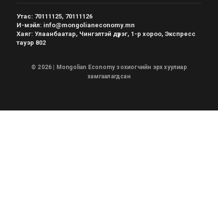
Утас
:
70111125, 70111126
И-мэйл
:
info@mongolianeconomy.mn
Хаяг
:
Улаанбаатар, Чингэлтэй дүүрэг, 1-р хороо, Экспресс
тауэр 802
© 2026 | Mongolian Economy зохиогчийн эрх хуулиар
хамгаалагдсан