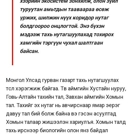
хээрийн экосистем зонхилж, олон зүйл
туруутан амьтдын тааваараа өсөж
үржих, шилжин нүүх коридор нутаг
болдгоороо онцлогтой. Энэ бүхэн
мэдээж тахь нутагшуулахад тохирох
хамгийн тэргүүн чухал шалтгаан
байсан.
Монгол Улсад гурван газарт тахь нутагшуулах
төсөл хэрэгжиж байгаа. Төв аймгийн Хустайн нуруу,
Говь-Алтайн тахийн тал, Завхан аймгийн Хомын
тал. Тахийг эх нутаг нь авчирснаар ямар эерэг
давуу тал бий болж байна вэ гэсэн асуултад
Хомын талаар жишээлэн хариулъя. Хомын талд
тахь ирснээр биологийн олон янз байдал