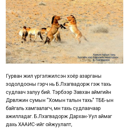
Гурван жил үргэлжилсэн хоёр азарганы
зодолдооны гэрч нь Б.Лхагвадорж гэж тахь
судлаач залуу бий. Тэрбээр Завхан аймгийн
Дөрвөлжин сумын “Хомын талын тахь” ТББ-ын
байгаль хамгаалагч, мөн тахь судлаачаар
ажилладаг. Б.Лхагвадорж Дархан-Уул аймаг
дахь ХААИС-ийг ойжуулалт,