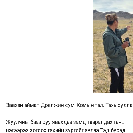
Завхан аймаг, Дөрвөлжин сум, Хомын тал. Тахь суд
Жуулчны бааз руу явахдаа замд тааралдах ганц
нэгээрээ зогсох тахийн зургийг авлаа.Тэд бусад