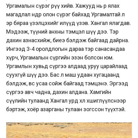
Ургамалын сүрэг рүү хийв. Хажууд нь өөр ялах
магадлал өндөр олон сүрэг байхад Ургамалтай л
эр бяраа үзэлцэхийг илүүд үзэв. Хангал ялагдав.
Мэдээж, түүний анхны тэмцэл шүү дээ. Тэр
дахин азнасхийж, биеэ бэлдэж байгаад дайрна.
Ингээд 3-4 оролдлогын дараа тэр санасандаа
хүрч, Ургамалын сүргийн эзэн болсон юм.
Ургамлын хувьд сүргээ алдаад уруу царайлаад
суухгүй шүү дээ. Бас л маш удаан хугацаанд
бэлдэж, өвс усаа сойж байгаад тэмцэнэ. Эргээд
сүргээ авч чадна, дахин алдана. Хамгийн
сүүлийн тулаанд Хангал урд хөлөө хөшиглүүлснээр
бэртэж, хоёр азарганы тулаан зогссон түүхтэй.