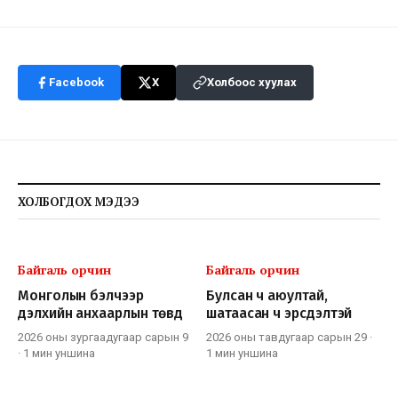
Facebook
X
Холбоос хуулах
ХОЛБОГДОХ МЭДЭЭ
Байгаль орчин
Байгаль орчин
Монголын бэлчээр
Булсан ч аюултай,
дэлхийн анхаарлын төвд
шатаасан ч эрсдэлтэй
2026 оны зургаадугаар сарын 9
2026 оны тавдугаар сарын 29
·
·
1 мин
уншина
1 мин
уншина