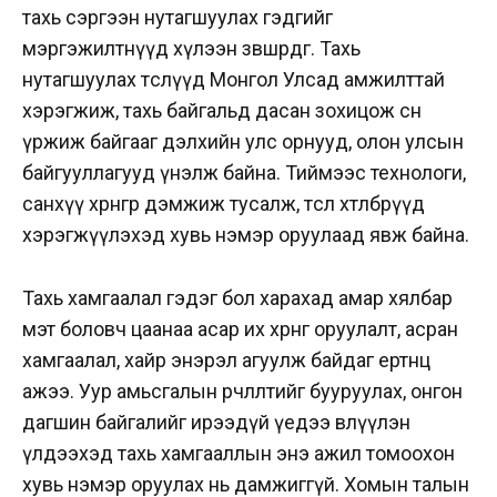
тахь сэргээн нутагшуулах гэдгийг
мэргэжилтнүүд хүлээн зөвшөөрдөг. Тахь
нутагшуулах төслүүд Монгол Улсад амжилттай
хэрэгжиж, тахь байгальд дасан зохицож өсөн
үржиж байгааг дэлхийн улс орнууд, олон улсын
байгууллагууд үнэлж байна. Тиймээс технологи,
санхүү хөрөнгөөр дэмжиж тусалж, төсөл хөтөлбөрүүд
хэрэгжүүлэхэд хувь нэмэр оруулаад явж байна.
Тахь хамгаалал гэдэг бол харахад амар хялбар
мэт боловч цаанаа асар их хөрөнгө оруулалт, асран
хамгаалал, хайр энэрэл агуулж байдаг ертөнц
ажээ. Уур амьсгалын өөрчлөлтийг бууруулах, онгон
дагшин байгалийг ирээдүй үедээ өвлүүлэн
үлдээхэд тахь хамгааллын энэ ажил томоохон
хувь нэмэр оруулах нь дамжиггүй. Хомын талын