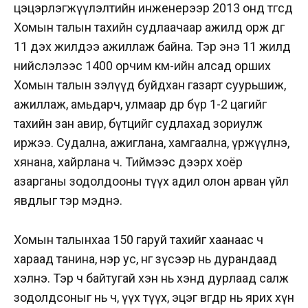
цэцэрлэгжүүлэлтийн инженерээр 2013 онд төгсөөд
Хомын талын тахийн судлаачаар ажилд орж өдгөө
11 дэх жилдээ ажиллаж байна. Тэр энэ 11 жилд
нийслэлээс 1400 орчим км-ийн алсад орших
Хомын талын зэлүүд буйдхан газарт суурьшиж,
ажиллаж, амьдарч, улмаар өдөр бүр 1-2 цагийг
тахийн зан авир, бүтцийг судлахад зориулж
иржээ. Судална, ажиглана, хамгаална, үржүүлнэ,
хянана, хайрлана ч. Тиймээс дээрх хоёр
азарганы зодолдооны түүх адил олон арван үйл
явдлыг тэр мэднэ.
Хомын талынхаа 150 гаруй тахийг хаанаас ч
хараад танина, нэр ус, өнгө зүсээр нь дурандаад
хэлнэ. Тэр ч байтугай хэн нь хэнд дурлаад салж
зодолдсоныг нь ч, үүх түүх, эцэг өвгөдөөр нь ярих хүн