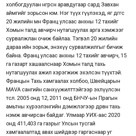
холбогдуулан өнгөрсөн аравдугаар сард Завхан
аймгийг зорьсон юм. Нэг түүх өгүүлэхэд, яг өдгөөгөөс
20 жилийн өмнө Франц улсаас анхны 12 тахийг
Хомын талд авчирч нутагшуулах арга хэмжээг
сурвалжлан очиж байлаа. Тэгвэл 20 жилийн
дараа ийн зорьж, энэхүү сурвалжилгыг бичиж
байна. Франц улсаас анхны 12 тахийг авчирч, 15
га газарт хашаалснаар Хомын талд тахь
нутагшуулах ажил хэрэгжиж эхэлсэн түүхтэй.
Францын Тахь хамгаалах холбоо, Швейцарын
МАVА сангийн санхүүжилттэйгээр эхлүүлсэн
төсөл. 2005 онд 12, 2011 онд БНЧУ-ын Прагын
амьтны хүрээлэнгийн дэмжлэгээр дөрвөн тахь
нэмж авчирсан байдаг. Улмаар УИХ-аас 2020
онд 411,403 га газрыг Улсын тусгай
хамгаалалтад авах шийдвэр гаргаснаар уг