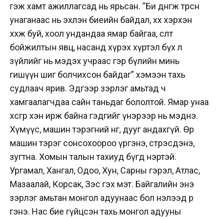
гэж хамт ажиллагсад нь ярьсан. “Би дөнгөж төрсөн
унаганаас нь эхлэн биеийн байдал, хөхөө хэрхэн
хөхөж буй, хоол ундандаа ямар байгаа, өсөлт
бойжилтын явц, насанд хүрэх хүртэл бүх л
зүйлийг нь мэдэх учраас гэр бүлийн минь
гишүүн шиг болчихсон байдаг” хэмээн тахь
судлаач ярив. Эдгээр зэрлэг амьтад ч
хамгаалагчдаа сайн таньдаг бололтой. Ямар унаа
хөсгөөр хэн ирж байна гэдгийг үнэрээр нь мэднэ.
Хүмүүс, машин тэрэгний өнгө, дууг андахгүй. Өөр
машин тэрэг сонсохоороо үргэнэ, стрэсдэнэ,
зугтна. Хомын талын тахиуд бүгд нэртэй.
Ургамал, Хангал, Одоо, Хун, Сарны гэрэл, Атлас,
Мазаалай, Корсак, Зэс гэх мэт. Байгалийн энэ
зэрлэг амьтан монгол адуунаас бол нэлээд өөр
гэнэ. Нас бие гүйцсэн тахь монгол адууны