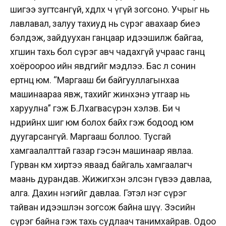
шигээ зугтсангүй, хөдлөх ч үгүй зогсоно. Учрыг нь
лавлавал, залуу тахиуд нь сүрэг авахаар биеэ
бэлдэж, зайдуухан ганцаар идээшилж байгаа,
хөгшин тахь бол сүрэг авч чадахгүй учраас ганц
хоёроороо ийн явдгийг мэдлээ. Бас л сонин
ертөнц юм. “Маргааш би байгууллагынхаа
машинаараа явж, тахийг жинхэнэ утгаар нь
харуулна” гэж Б.Лхагвасүрэн хэлэв. Би ч
өнөөдрийнх шиг юм болох байх гэж бодоод юм
дуугарсангүй. Маргааш боллоо. Тусгай
хамгаалалттай газар гэсэн машинаар явлаа.
Гурван км хиртээ яваад байгаль хамгаалагч
маань дурандав. Жижигхэн элсэн гүвээ давлаа,
алга. Дахин нэгийг давлаа. Гэтэл нэг сүрэг
тайван идээшлэн зогсож байна шүү. Зэсийн
сүрэг байна гэж тахь судлаач танимхайрав. Одоо