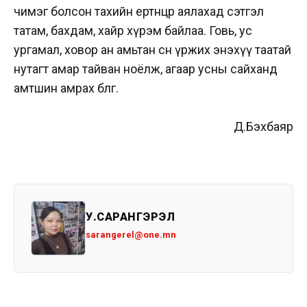
чимэг болсон тахийн ертөнцөөр аялахад сэтгэл
татам, бахдам, хайр хүрэм байлаа. Говь, ус
ургамал, ховор ан амьтан өсөн үржих энэхүү таатай
нутагт амар тайван ноёлж, агаар усны сайханд
амтшин амрах бөлгөө.
Д.Бэхбаяр
У.САРАНГЭРЭЛ
sarangerel@one.mn