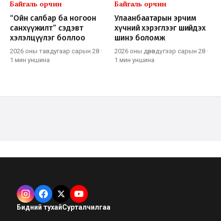
Байгаль орчин
Байгаль орчин
“Ойн салбар ба ногоон
Улаанбаатарын эрчим
санхүүжилт” сэдэвт
хүчний хэрэглээг шийдэх
хэлэлцүүлэг боллоо
шинэ боломж
2026 оны тавдугаар сарын 28
·
2026 оны дөрөвдүгээр сарын 28
·
1 мин
уншина
1 мин
уншина
Бидний тухай
Сурталчилгаа