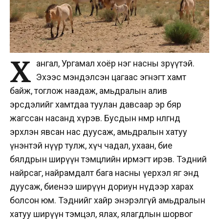
Х
ангал, Ургамал хоёр нэг насны зөрүүтэй.
Эхээс мэндэлсэн цагаас эгнэгт хамт
байж, тоглож наадаж, амьдралын алив
эрсдэлийг хамтдаа туулан давсаар эр бяр
жагссан насанд хүрэв. Бусдын нөмөр нөөлгөнд
эрхлэн явсан нас дуусаж, амьдралын хатуу
үнэнтэй нүүр тулж, хүч чадал, ухаан, бие
бялдрын ширүүн тэмцлийн ирмэгт ирэв. Тэдний
найрсаг, найрамдалт бага насны үерхэл яг энд
дуусаж, биенээ ширүүн дориун нүдээр харах
болсон юм. Тэднийг хайр энэрэлгүй амьдралын
хатуу ширүүн тэмцэл, ялах, ялагдлын шорвог