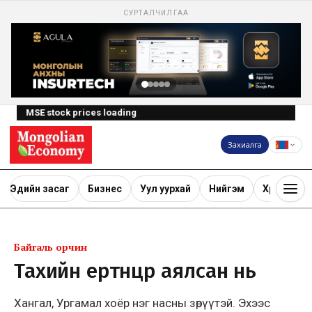
СУРТАЛЧИЛГАА
MSE stock prices loading
Захиалга
Эдийн засаг
Бизнес
Уул уурхай
Нийгэм
Хөрөнгө ору
Байгаль орчин
Тахийн ертөнцөөр аялсан нь
Хангал, Ургамал хоёр нэг насны зөрүүтэй. Эхээс