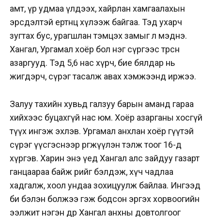
амт, үр удмаа үлдээх, хайрлан хамгаалахын
эрсдэлтэй ертөнц хүлээж байгаа. Тэд ухарч
зугтах бус, урагшлан тэмцэх замыг л мэднэ.
Хангал, Ургамал хоёр бол нэг сүргээс төрсөн
азаргууд. Тэд 5,6 нас хүрч, бие бялдар нь
жигдэрч, сүрэг тасалж авах хэмжээнд иржээ.
Залуу тахийн хувьд галзуу барын аманд гараа
хийхээс буцахгүй нас юм. Хоёр азарганы хосгүй
түүх ингэж эхлэв. Ургамал анхлан хоёр гүүтэй
сүрэг үүсгэснээр өргөжүүлэн тэлж тоог 16-д
хүргэв. Харин энэ үед Хангал алс зайдуу газарт
ганцаараа байж өөрийгөө бэлдэж, хүч чадлаа
хадгалж, хоол ундаа зохицуулж байлаа. Ингээд
би бэлэн болжээ гэж бодсон эргэх хорвоогийн
ээлжит нэгэн өдөр Хангал анхны довтолгоог