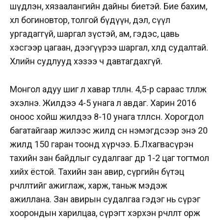
шүдлэн, хязаалангийн дайны биетэй. Бие бахим,
хөл богиновтор, толгой бүдүүн, дэл, сүүл
ургадаггүй, шаргал зүстэй, ам, гэдэс, цавь
хэсгээр цагаан, дээгүүрээ шаргал, хөлдөө судалтай.
Хөлийн судлууд хэзээ ч давтагдахгүй.
Монгол адуу шиг л хавар төллөнө. 4,5-р сараас төллөж
эхэлнэ. Жилдээ 4-5 унага л авдаг. Харин 2016
оноос хойш жилдээ 8-10 унага төллөсөн. Хорогдол
багатайгаар жилээс жилд өсөн нэмэгдсээр энэ 20
жилд 150 гаран тоонд хүрчээ. Б.Лхагвасүрэн
тахийн зан байдлыг судалгааг өдөр 1-2 цаг тогтмол
хийх ёстой. Тахийн зан авир, сүргийн бүтэц
өөрчлөлтийг ажиглаж, харж, таньж мэдэж
ажиллана. Зан авирын судалгаа гэдэг нь сүрэг
хоорондын харилцаа, сүрэгт хэрхэн өөрчлөлт орж