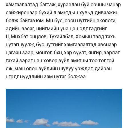
хамгаалалтад багтаж, хүрээлэн буй орчны чанар
сайжирснаар бүхий л амьтдын хувьд диваажин
болж байгаа юм. Мөн бүс, орон нутгийн экологи,
эдийн засаг, нийгмийн үнэ цэн өсдөг гэдгийг
Ц.Мөнхбат онцлов. Тухайлбал, Хомын талд тахь
нутагшуулж, бүс нутгийг хамгаалалтад авснаар
цагаан зээр, монгол бөхөн, хар сүүлт, янгир, зэрлэг
гахай зэрэг нэн ховор зүйл амьтны тоо толгой
өсөж, маш олон зүйлийн шувуу үрждэг, дайран
өнгөрдөг нүүдлийн зам нутаг болжээ.