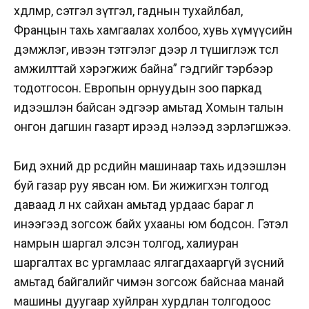
хөдөлмөр, сэтгэл зүтгэл, гаднын тухайлбал,
Францын тахь хамгаалах холбоо, хувь хүмүүсийн
дэмжлэг, ивээн тэтгэлэг дээр л түшиглэж төсөл
амжилттай хэрэгжиж байна” гэдгийг тэрбээр
тодотгосон. Европын орнуудын зоо паркад
идээшлэн байсан эдгээр амьтад Хомын талын
онгон дагшин газарт ирээд нэлээд зэрлэгшжээ.
Бид эхний өдөр өөрсдийн машинаар тахь идээшлэн
буй газар руу явсан юм. Би жижигхэн толгод
даваад л өнөөх сайхан амьтад урдаас бараг л
инээгээд зогсож байх ухааны юм бодсон. Гэтэл
намрын шаргал элсэн толгод, халиуран
шаргалтах өвс ургамлаас ялгагдахааргүй зүсний
амьтад байгалийг чимэн зогсож байснаа манай
машины дуугаар хуйлран хурдлан толгодоос