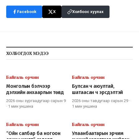
Facebook
X
Холбоос хуулах
ХОЛБОГДОХ МЭДЭЭ
Байгаль орчин
Байгаль орчин
Монголын бэлчээр
Булсан ч аюултай,
дэлхийн анхаарлын төвд
шатаасан ч эрсдэлтэй
2026 оны зургаадугаар сарын 9
2026 оны тавдугаар сарын 29
·
·
1 мин
уншина
1 мин
уншина
Байгаль орчин
Байгаль орчин
“Ойн салбар ба ногоон
Улаанбаатарын эрчим