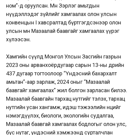
ном”-д оруулсан. Мөн Зэрлэг амьтдын
нүүдэллэдэг зүйлийг хамгаалах олон улсын
конвенцын I хавсралтад бүртгэгдсэнээр олон
улсын өмнө Мазаалай баавгайг хамгаалах үүрэг
хүлээсэн.
Хамгийн сүүлд Монгол Улсын Засгийн газрын
2023 оны арванхоёрдугаар сарын 13-ны өдрийн
437 дугаар тогтоолоор “Үндэсний бахархалт
амьтан”-аар зарлаж, 2024 оныг “Мазаалай
баавгайг хамгаалах” жил болгон зарласан билээ.
Мазаалай баавгайн тархац нутгийг тэлэх, тархац
нутгийн усан хангамж, идэш тэжээлийн нөөцийг
нэмэгдүүлэх, биологи, экологийн судалгаа,
Мазаалай баавгай хамгаалах бодлогыг олон улс,
бүс нутаг, үндэсний хэмжээнд сурталчлан