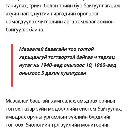
таниулах, төрийн болон төрийн бус байгууллага, аж
ахуйн нэгж, нутгийн иргэдийн оролцоог
нэмэгдүүлэх чиглэлийн арга хэмжээг зохион
байгуулж байна.
Мазаалай баавгайн тоо толгой
харьцангуй тогтвортой байгаа ч тархац
нутаг нь 1940-өөд оныхоос 10, 1960-аад
оныхоос 5 дахин хумигдсан
Мазаалай баавгайг хамгаалах, амьдрах орчныг
тэтгэх, газар зүйн мэдээллийн систем байгуулах,
амьдрах орчны ургамлын зүйлийн бүрдлийг
тогтоох, биологийн төрөл зүйлийн мониторинг