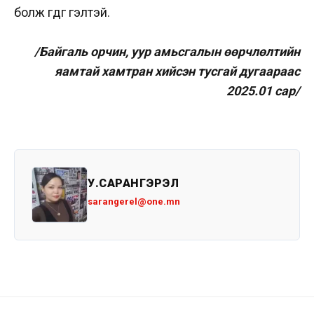
болж өгдөг гэлтэй.
/Байгаль орчин, уур амьсгалын өөрчлөлтийн
яамтай хамтран хийсэн тусгай дугаараас
2025.01 сар/
У.САРАНГЭРЭЛ
sarangerel@one.mn