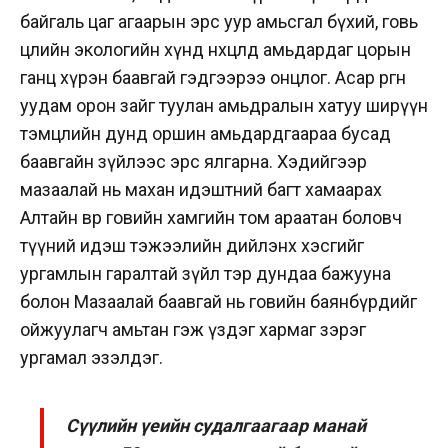
байгаль цаг агаарын эрс уур амьсгал бүхий, говь
цөлийн экологийн хүнд нөхцөлд амьдардаг цорын
ганц хүрэн баавгай гэдгээрээ онцлог. Асар өргөн
уудам орон зайг туулан амьдралын хатуу ширүүн
тэмцлийн дунд оршин амьдардгаараа бусад
баавгайн зүйлээс эрс ялгарна. Хэдийгээр
мазаалай нь махан идэштний багт хамаарах
Алтайн өвөр говийн хамгийн том араатан боловч
түүний идэш тэжээлийн дийлэнх хэсгийг
ургамлын гаралтай зүйл тэр дундаа бажууна
болон Мазаалай баавгай нь говийн баянбүрдийг
ойжуулагч амьтан гэж үздэг хармаг зэрэг
ургамал эзэлдэг.
Сүүлийн үеийн судалгаагаар манай