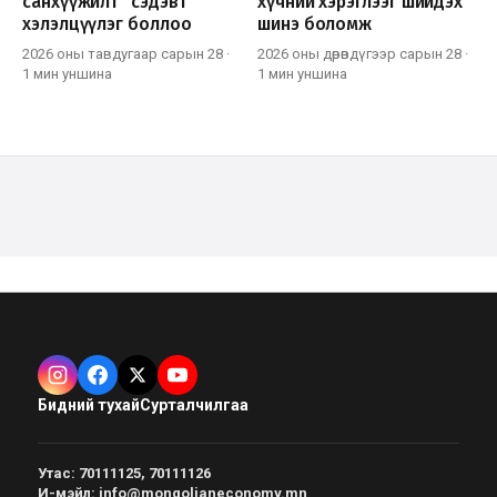
санхүүжилт” сэдэвт
хүчний хэрэглээг шийдэх
хэлэлцүүлэг боллоо
шинэ боломж
2026 оны тавдугаар сарын 28
·
2026 оны дөрөвдүгээр сарын 28
·
1 мин
уншина
1 мин
уншина
Бидний тухай
Сурталчилгаа
Утас
:
70111125, 70111126
И-мэйл
:
info@mongolianeconomy.mn