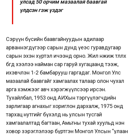
улсад 50 орчим мазаалай баавгай
үлдсэн гэж үздэг
Сэрүүн бүсийн баавгайнуудын адилаар
арваннэгдүгээр сарын дунд үеэс гуравдугаар
сарын эхэн хүртэл ичээнд орно. Жил өнжиж төллөх
бөгөөд хээлээ найман сар гаруй хугацаанд тээж,
ихэвчлэн 1-2 бамбарууш гаргадаг. Монгол Улс
мазаалай баавгайг хамгаалах талаар олон чухал
арга хэмжээг авч хэрэгжүүлсээр ирсэн.
Тухайлбал, 1953 онд АИХын тэргүүлэгчдийн
зарлигаар агнахыг хориглон дархалж, 1975 онд
тархац нутгийг бүхэлд нь улсын тусгай
хамгаалалтад багтаан, Амьтны тухай хуульд нэн
ховор зэрэглэлээр бүртгэн Монгол Улсын “улаан