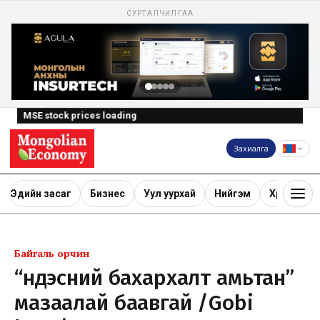
СУРТАЛЧИЛГАА
MSE stock prices loading
Захиалга
Эдийн засаг
Бизнес
Уул уурхай
Нийгэм
Хөрөнгө ору
Байгаль орчин
“Үндэсний бахархалт амьтан”
мазаалай баавгай /Gobi