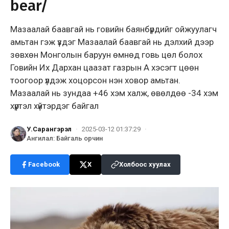
bear/
Мазаалай баавгай нь говийн баянбүрдийг ойжуулагч
амьтан гэж үздэг Мазаалай баавгай нь дэлхий дээр
зөвхөн Монголын баруун өмнөд говь цөл болох
Говийн Их Дархан цаазат газрын А хэсэгт цөөн
тоогоор үлдэж хоцорсон нэн ховор амьтан.
Мазаалай нь зундаа +46 хэм халж, өвөлдөө -34 хэм
хүртэл хүйтэрдэг байгал
У.Сарангэрэл
·
2025-03-12 01:37:29
·
Ангилал
:
Байгаль орчин
Facebook
X
Холбоос хуулах