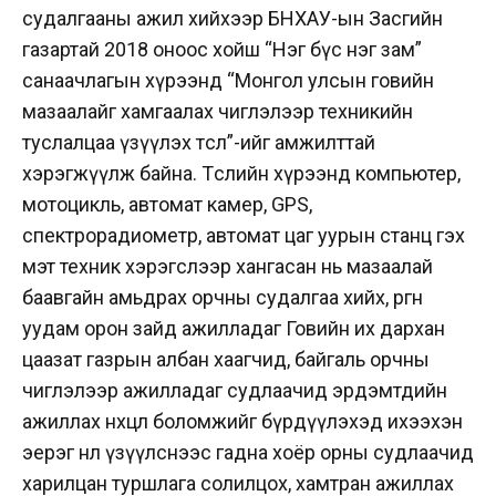
судалгааны ажил хийхээр БНХАУ-ын Засгийн
газартай 2018 оноос хойш “Нэг бүс нэг зам”
санаачлагын хүрээнд “Монгол улсын говийн
мазаалайг хамгаалах чиглэлээр техникийн
туслалцаа үзүүлэх төсөл”-ийг амжилттай
хэрэгжүүлж байна. Төслийн хүрээнд компьютер,
мотоцикль, автомат камер, GPS,
спектрорадиометр, автомат цаг уурын станц гэх
мэт техник хэрэгслээр хангасан нь мазаалай
баавгайн амьдрах орчны судалгаа хийх, өргөн
уудам орон зайд ажилладаг Говийн их дархан
цаазат газрын албан хаагчид, байгаль орчны
чиглэлээр ажилладаг судлаачид эрдэмтдийн
ажиллах нөхцөл боломжийг бүрдүүлэхэд ихээхэн
эерэг нөлөө үзүүлснээс гадна хоёр орны судлаачид
харилцан туршлага солилцох, хамтран ажиллах