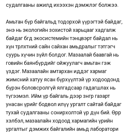
судалгааны ажилд ихээхэн дэмжлэг болжээ.
Амьтан бүр байгальд тодорхой үүрэгтэй байдаг,
энэ нь экологийн зохистой харьцааг хадгалж
байдаг бөгөөд экосистемийн тэнцвэрт байдал нь
хүн төрөлхтний сайн сайхан амьдралыг тэтгэгч
суурь хүчин зүйл болдог. Мазаалай баавгай нь
говийн баянбүрдийг ойжуулагч амьтан гэж
үздэг. Мазаалайн амтархан иддэг хармаг
жимсний хатуу ясан бүрхүүлтэй үр ходоодонд
бүрэн боловсролгүй ялгадсаар гадагшлах нь
түгээмэл. Ийм үр байгаль дээр зөнгөөрөө газарт
унасан үрийг бодвол илүү ургалт сайтай байдаг
тухай судалгааны сонирхолтой үр дүн бий. Өөрөөр
хэлбэл, мазаалайн ходоод хармагийн үрийн
ургалтыг дэмжих байгалийн амьд лаборатори