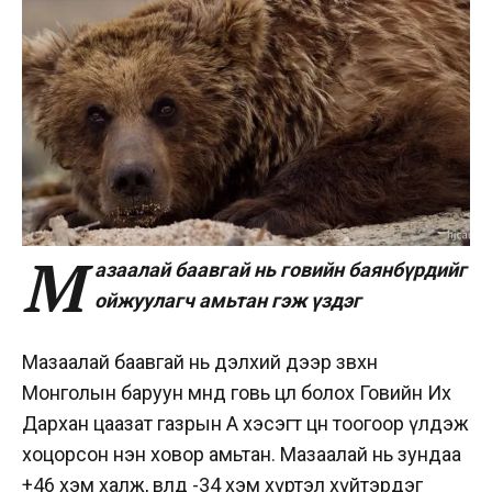
М
азаалай баавгай нь говийн баянбүрдийг
ойжуулагч амьтан гэж үздэг
Мазаалай баавгай нь дэлхий дээр зөвхөн
Монголын баруун өмнөд говь цөл болох Говийн Их
Дархан цаазат газрын А хэсэгт цөөн тоогоор үлдэж
хоцорсон нэн ховор амьтан. Мазаалай нь зундаа
+46 хэм халж, өвөлдөө -34 хэм хүртэл хүйтэрдэг