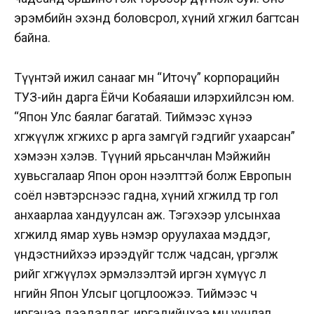
эрэмбийн эхэнд боловсрол, хүний хөгжил багтсан
байна.
Түүнтэй ижил санааг мөн “Иточү” корпорацийн
ТУЗ-ийн дарга Ёйчи Кобаяаши илэрхийлсэн юм.
“Япон Улс баялаг багатай. Тиймээс хүнээ
хөгжүүлж хөгжихөөс өөр арга замгүй гэдгийг ухаарсан”
хэмээн хэлэв. Түүний ярьсанчлан Мэйжийн
хувьсгалаар Япон орон нээлттэй болж Европын
соёл нэвтэрснээс гадна, хүний хөгжилд төр гол
анхаарлаа хандуулсан аж. Тэгэхээр улсынхаа
хөгжилд ямар хувь нэмэр оруулахаа мэддэг,
үндэстнийхээ ирээдүйг төсөөлж чадсан, үргэлж
өөрийгөө хөгжүүлэх эрмэлзэлтэй иргэн хүмүүс л
өнөөгийн Япон Улсыг цогцлоожээ. Тиймээс ч
иргэнээ дээдэлдэг, иргэдийнхээ өмнө уучлал