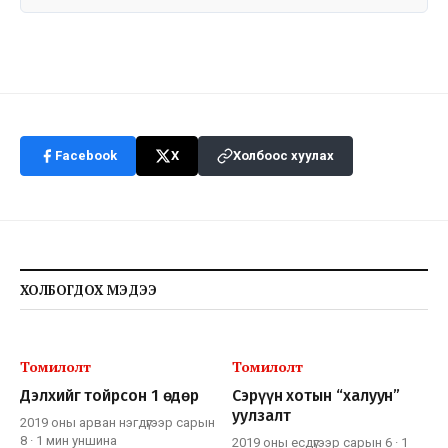
Facebook
X
Холбоос хуулах
ХОЛБОГДОХ МЭДЭЭ
Томилолт
Томилолт
Дэлхийг тойрсон 1 өдөр
Сэрүүн хотын “халуун”
уулзалт
2019 оны арван нэгдүгээр сарын
8
·
1 мин
уншина
2019 оны есдүгээр сарын 6
·
1