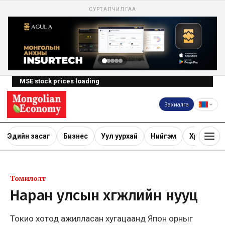
СУРТАЛЧИЛГАА
MSE stock prices loading
Захиалга
Эдийн засаг
Бизнес
Уул уурхай
Нийгэм
Хөрөнгө ору
Томилолт
Наран улсын хөгжлийн нууц
Токио хотод ажилласан хугацаанд Япон орныг