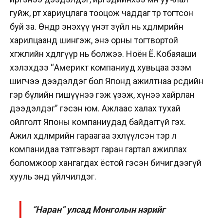
гуйж, өөртөө хариуцлага тооцож чаддаг төр тогтсон
буй за. Өнөөдөр энэхүү үнэт зүйл нь хөдөлмөрийн
харилцаанд шингэж, энэ орны тогтвортой
хөгжлийн хөдөлгүүр нь болжээ. Ноён Ё.Кобаяаши
хэлэхдээ “Америкт компаниуд хувьцаа эзэм
шигчээ дээдэлдэг бол Японд ажилтнаа өөрсдийн
гэр бүлийн гишүүнээ гэж үзэж, хүнээ хайрлан
дээдэлдэг” гэсэн юм. Ажлаас халах тухай
ойлголт Японы компаниудад байдаггүй гэх.
Ажил хөдөлмөрийн гараагаа эхлүүлсэн тэр л
компанидаа тэтгэвэрт гаран гартал ажиллах
боломжоор хангагдах ёстой гэсэн бичигдээгүй
хууль энд үйлчилдэг.
“Наран” улсад Монголын нэрийг