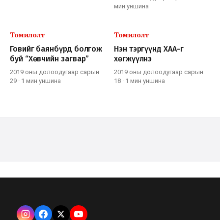
мин
уншина
Томилолт
Томилолт
Говийг баянбүрд болгож
Нэн тэргүүнд ХАА-г
буй “Хөвчийн загвар”
хөгжүүлнэ
2019 оны долоодугаар сарын
2019 оны долоодугаар сарын
29
·
1 мин
уншина
18
·
1 мин
уншина