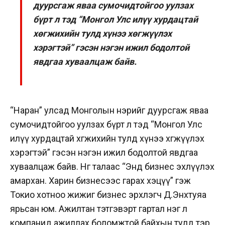
дуурсгаж яваа сумочидтойгоо уулзах
бүрт л тэд “Монгол Улс илүү хурдацтай
хөгжихийн тулд хүнээ хөгжүүлэх
хэрэгтэй” гэсэн нэгэн ижил бодолтой
явдгаа хуваалцаж байв.
“Наран” улсад Монголын нэрийг дуурсгаж яваа
сумочидтойгоо уулзах бүрт л тэд “Монгол Улс
илүү хурдацтай хөгжихийн тулд хүнээ хөгжүүлэх
хэрэгтэй” гэсэн нэгэн ижил бодолтой явдгаа
хуваалцаж байв. Нөгөө талаас “Энд бизнес эхлүүлэх
амархан. Харин бизнесээс гарах хэцүү” гэж
Токио хотноо жижиг бизнес эрхлэгч Д.Энхтуяа
ярьсан юм. Ажилтан тэтгэвэрт гартал нэг л
компанид ажиллах боломжтой байхын тулд тэр