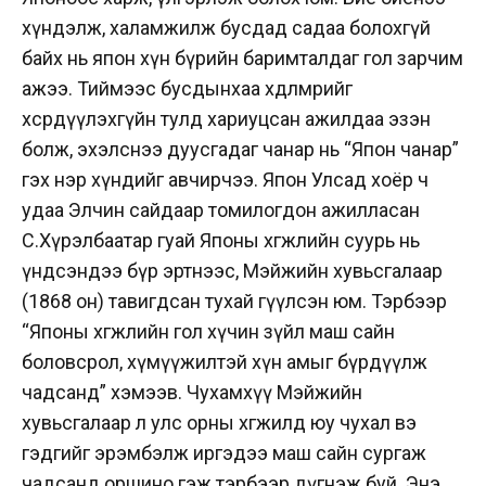
хүндэлж, халамжилж бусдад садаа болохгүй
байх нь япон хүн бүрийн баримталдаг гол зарчим
ажээ. Тиймээс бусдынхаа хөдөлмөрийг
хөсөрдүүлэхгүйн тулд хариуцсан ажилдаа эзэн
болж, эхэлснээ дуусгадаг чанар нь “Япон чанар”
гэх нэр хүндийг авчирчээ. Япон Улсад хоёр ч
удаа Элчин сайдаар томилогдон ажилласан
С.Хүрэлбаатар гуай Японы хөгжлийн суурь нь
үндсэндээ бүр эртнээс, Мэйжийн хувьсгалаар
(1868 он) тавигдсан тухай өгүүлсэн юм. Тэрбээр
“Японы хөгжлийн гол хүчин зүйл маш сайн
боловсрол, хүмүүжилтэй хүн амыг бүрдүүлж
чадсанд” хэмээв. Чухамхүү Мэйжийн
хувьсгалаар л улс орны хөгжилд юу чухал вэ
гэдгийг эрэмбэлж иргэдээ маш сайн сургаж
чадсанд оршино гэж тэрбээр дүгнэж буй. Энэ