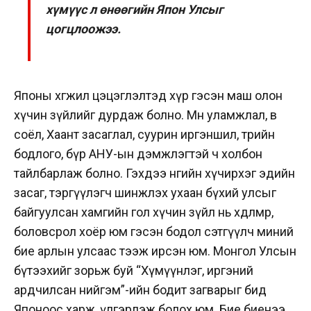
хүмүүс л өнөөгийн Япон Улсыг
цогцлоожээ.
Японы хөгжил цэцэглэлтэд хүр гэсэн маш олон
хүчин зүйлийг дурдаж болно. Мөн уламжлал, өв
соёл, Хаант засаглал, суурин иргэншил, төрийн
бодлого, бүр АНУ-ын дэмжлэгтэй ч холбон
тайлбарлаж болно. Гэхдээ өнөөгийн хүчирхэг эдийн
засаг, тэргүүлэгч шинжлэх ухаан бүхий улсыг
байгуулсан хамгийн гол хүчин зүйл нь хөдөлмөр,
боловсрол хоёр юм гэсэн бодол сэтгүүлч миний
бие арлын улсаас тээж ирсэн юм. Монгол Улсын
бүтээхийг зорьж буй “Хүмүүнлэг, иргэний
ардчилсан нийгэм”-ийн бодит загварыг бид
Японоос харж, үлгэрлэж болох юм. Бие биенээ