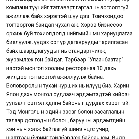
компани түүнийг тэтгэвэрт гартал нь зогсолтгүй
ажиллаж байх хэрэгтэй шүү дээ. Товчхондоо
тогтвортой байдал чухал аж. Хэрэв бизнесээ
орхиж буй тохиолдолд нийгмийн өмнө хариуцлагаа
биелүүлж, үүдэх сөрөг үр дагавруудыг арилгасан
байх шаардлагуудыг нь стандартчилж,
журамлаж өгсөн байдаг. Тэрбээр “Улаанбаатар”
нэртэй монгол хоолны ресторанаа 10 дахь
жилдээ тогтвортой ажиллуулж байна.
Боловсролын тухай нурших нь илүүц биз. Харин
Япон дахь монгол судлаач эрдэмтэдтэй хийсэн
уулзалт сэтгэл хөдөлгөм байсныг дурдах хэрэгтэй.
Тэд Монголын эдийн засаг болон засаглалын
талаар дотоодын болон, барууны эрдэмтдийн
хэн нь ч хэлж байгаагүй шинэ өнцгөөс учир,
шалтгаан бүрийг тайлбарлаж байсан юм. Өнөөдөр