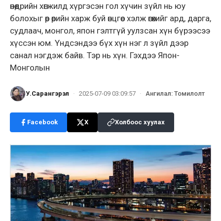
өнөөдрийн хөгжилд хүргэсэн гол хүчин зүйл нь юу
болохыг өөр өөрийн харж буй өнцгөөс хэлж өгөхийг ард, дарга,
судлаач, монгол, япон гэлтгүй уулзсан хүн бүрээсээ
хүссэн юм. Үндсэндээ бүх хүн нэг л зүйл дээр
санал нэгдэж байв. Тэр нь хүн. Гэхдээ Япон-
Монголын
У.Сарангэрэл
·
2025-07-09 03:09:57
·
Ангилал
:
Томилолт
Facebook
X
Холбоос хуулах