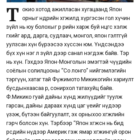
Т
окио хотод ажилласан хугацаанд Япон
орныг өнөөдрийн хөгжилд хүргэсэн гол хүчин
зүйл нь юу болохыг өөр өөрийн харж буй өнцгөөс хэлж
өгөхийг ард, дарга, судлаач, монгол, япон гэлтгүй
уулзсан хүн бүрээсээ хүссэн юм. Үндсэндээ
бүх хүн нэг л зүйл дээр санал нэгдэж байв. Тэр
нь хүн. Гэхдээ Япон-Монголын эмэгтэй чүүдийн
соёлын солилцооны “Со лонго” нийгэмлэгийн
тэргүүн, хатаг тай Фүжимото Микикогийн хариулт
бусдынхаасаа өөр, сонирхол татахуйц байв.
Ф.Микико гуай дайны хүнд жилүүдийг туулж
гарсан, дайны дараах хүнд цаг үеийг нүдээр
үзэж, бүтээн байгуулалт, эх орныхоо хөгжлийн
гэрч болсон хүн. Тэрбээр “Япон хөгжсөн нь бид
өөрсдийн нүдээр Америк гэж ямар хөгжингүй орон