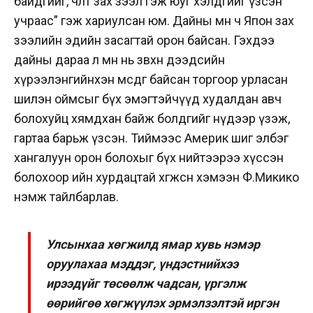
байдгийг, чөлөөт зах зээл гэж юуг хэлдгийг үзсэн
учраас” гэж хариулсан юм. Дайны өмнө ч Япон зах
зээлийн эдийн засагтай орон байсан. Гэхдээ
дайны дараа л өмнө нь зөвхөн дээдсийн
хүрээлэнгийнхэн өмсдөг байсан торгоор урласан
шилэн оймсыг бүх эмэгтэйчүүд худалдан авч
болохуйц хямдхан байж болдгийг нүдээр үзэж,
гартаа барьж үзсэн. Тиймээс Америк шиг элбэг
хангалуун орон болохыг бүх нийтээрээ хүссэн
болохоор ийн хурдацтай хөгжсөн хэмээн Ф.Микико
нэмж тайлбарлав.
Улсынхаа хөгжилд ямар хувь нэмэр
оруулахаа мэддэг, үндэстнийхээ
ирээдүйг төсөөлж чадсан, үргэлж
өөрийгөө хөгжүүлэх эрмэлзэлтэй иргэн