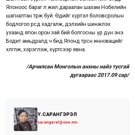
Японоос бараг л жил дараалан шахам Нобелийн
шагналтан төрж буй. Өдийг хүртэл боловсролын
бодлогоо өөрсдөө хадгалж, дэлхийн шинжлэх
ухаанд япон орон зай бий болгосны үр дүн энэ.
Бодит амьдралд ч бид Японд төрсөн инновацийг
хөлөглөж, хэрэглэж, хүртсээр явна.
/Арчилсан Монголын анхны найз тусгай
дугаараас 2017.09 сар/
У.САРАНГЭРЭЛ
sarangerel@one.mn