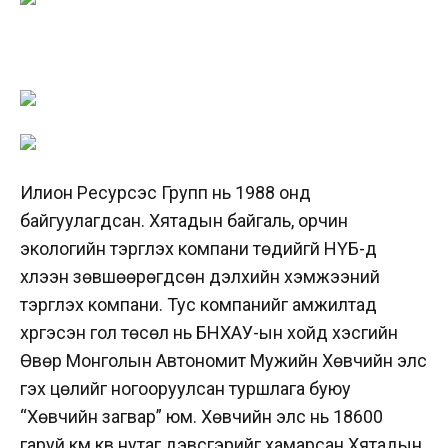
Илион Ресурсэс Групп нь 1988 онд
байгуулагдсан. Хятадын байгаль, орчин
экологийн тэргүүлэх компани төдийгүй НҮБ-д
хүлээн зөвшөөрөгдсөн дэлхийн хэмжээний
тэргүүлэх компани. Тус компанийг амжилтад
хүргэсэн гол төсөл нь БНХАУ-ын хойд хэсгийн
Өвөр Монголын Автономит Мужийн Хөвчийн элс
гэх цөлийг ногооруулсан туршлага буюу
“Хөвчийн загвар” юм. Хөвчийн элс нь 18600
гаруй км.кв нутаг дэвсгэрийг хамарсан Хятадын