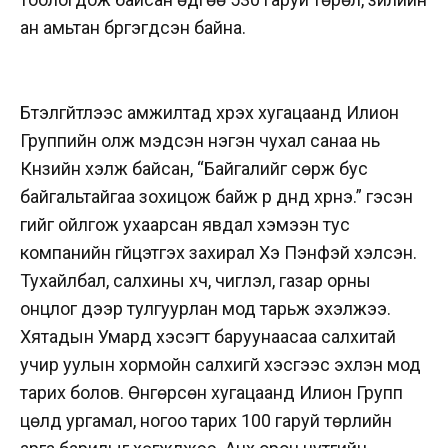
ан амьтан бүргэгдсэн байна.
Бүтэлгүйтлээс амжилтад хүрэх хугацаанд Илион
Группийн олж мэдсэн нэгэн чухал санаа нь
Күнзийн хэлж байсан, “Байгалийг сөрж бус
байгальтайгаа зохицож байж үр дүнд хүрнэ.” гэсэн
үгийг ойлгож ухаарсан явдал хэмээн тус
компанийн гүйцэтгэх захирал Хэ Пэнфэй хэлсэн.
Тухайлбал, салхины хүч, чиглэл, газар орны
онцлог дээр тулгуурлан мод тарьж эхэлжээ.
Хятадын Умард хэсэгт баруунаасаа салхитай
учир уулын хормойн салхигүй хэсгээс эхлэн мод
тарих болов. Өнгөрсөн хугацаанд Илион Групп
цөлд ургамал, ногоо тарих 100 гаруй төрлийн