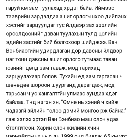
гаруй км зам туулахад хүрдэг байв. Иймээс
тээврийн зардалдаа ашиг орлогынхоо дийлэнх
хэсгийг зарцуулдаг тус үйлдвэр зах зээлийн
өрсөлдөөнийг даван туулахын тулд цөлийн
эдийн засгийг бий болгохоор шийджээ. Ван
Вэнбиаогийн удирдлаган дор давсны үйлдвэр
нэг тонн давсны ашиг орлого тутмаас таван
юанийг цөлд зам тавьж, мод тарихад
зарцуулахаар болов. Тухайн үед зам гаргасан ч
шөнөдөө шороон шуурганд дарагдаж, мод
тарьсан ч ус хангалтгүйн улмаас зундаа үхдэг
байлаа. Түүнд нэгэн хүн, “Өмнө нь хэний ч хийж
чадаагүй зүйлийн төлөө дэмий мөнгөө үрж байна.”
гэж хэлэх хүртэл Ван Бэнбиао маш олон удаа
бүтэлгүйтсэн. Харин олон жилийн хүчин
чармайлтынх нь үр дүн 1999 онд биелж, 65 км урт