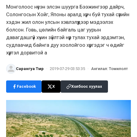
Монголоос нүүсэн элсэн шуурга Бээжингээр дайрч,
Солонгосын Хойг, Японы аралд хүрч буй тухай сүүлийн
хэдэн жил олон улсын хэвлэлүүдээр мэдээлэх
болсон. Говь, цөлийн байгаль цаг уурын
давагдашгүй хүчин зүйлтэй нүүр тулах тухай эрдэмтэн,
судлаачид байнга дуу хоолойгоо хүргэдэг ч өдийг
хүртэл дорвитой а
Сарангуа Төмөр
·
2019-07-29 03:53:35
·
Ангилал
:
Томилолт
Facebook
X
Холбоос хуулах