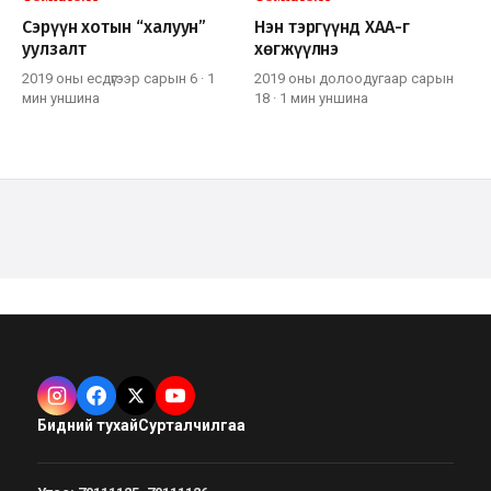
Сэрүүн хотын “халуун”
Нэн тэргүүнд ХАА-г
уулзалт
хөгжүүлнэ
2019 оны есдүгээр сарын 6
·
1
2019 оны долоодугаар сарын
мин
уншина
18
·
1 мин
уншина
Бидний тухай
Сурталчилгаа