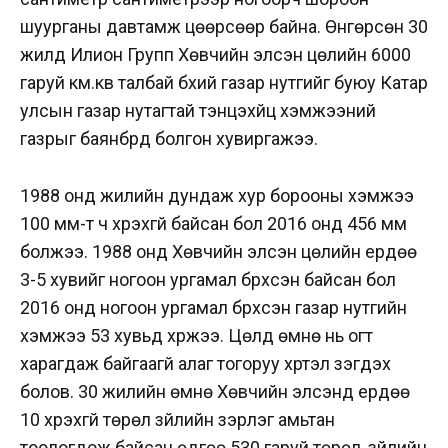
шуурганы давтамж цөөрсөөр байна. Өнгөрсөн 30
жилд Илион Групп Хөвчийн элсэн цөлийн 6000
гаруй км.кв талбай бүхий газар нутгийг буюу Катар
улсын газар нутагтай тэнцэхүйц хэмжээний
газрыг баянбүрд болгон хувиргажээ.
1988 онд жилийн дундаж хур борооны хэмжээ
100 мм-т ч хүрэхгүй байсан бол 2016 онд 456 мм
болжээ. 1988 онд Хөвчийн элсэн цөлийн ердөө
3-5 хувийг ногоон ургамал бүрхсэн байсан бол
2016 онд ногоон ургамал бүрхсэн газар нутгийн
хэмжээ 53 хувьд хүржээ. Цөлд өмнө нь огт
харагдаж байгаагүй алаг тогоруу хүртэл үзэгдэх
болов. 30 жилийн өмнө Хөвчийн элсэнд ердөө
10 хүрэхгүй төрөл зүйлийн зэрлэг амьтан
тоологдож байсан өдгөө 530 гаруй төрөл, зүйлийн