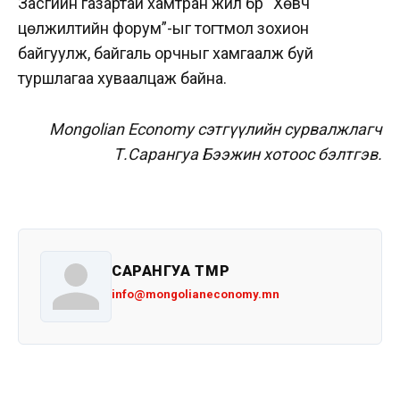
Засгийн газартай хамтран жил бүр “Хөвч
цөлжилтийн форум”-ыг тогтмол зохион
байгуулж, байгаль орчныг хамгаалж буй
туршлагаа хуваалцаж байна.
Mongolian Economy сэтгүүлийн сурвалжлагч
Т.Сарангуа Бээжин хотоос бэлтгэв.
САРАНГУА ТӨМӨР
info@mongolianeconomy.mn