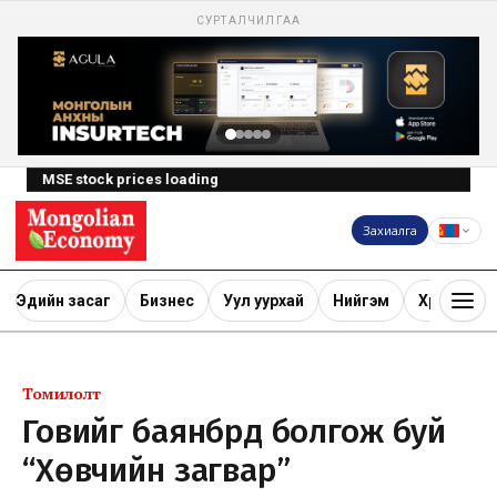
СУРТАЛЧИЛГАА
MSE stock prices loading
Захиалга
Эдийн засаг
Бизнес
Уул уурхай
Нийгэм
Хөрөнгө ору
Томилолт
Говийг баянбүрд болгож буй
“Хөвчийн загвар”