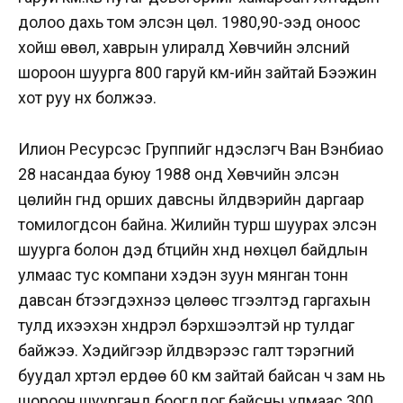
долоо дахь том элсэн цөл. 1980,90-ээд оноос
хойш өвөл, хаврын улиралд Хөвчийн элсний
шороон шуурга 800 гаруй км-ийн зайтай Бээжин
хот руу нүүх болжээ.
Илион Ресурсэс Группийг үндэслэгч Ван Вэнбиао
28 насандаа буюу 1988 онд Хөвчийн элсэн
цөлийн гүнд орших давсны үйлдвэрийн даргаар
томилогдсон байна. Жилийн турш шуурах элсэн
шуурга болон дэд бүтцийн хүнд нөхцөл байдлын
улмаас тус компани хэдэн зуун мянган тонн
давсан бүтээгдэхүүнээ цөлөөс түгээлтэд гаргахын
тулд ихээхэн хүндрэл бэрхшээлтэй нүүр тулдаг
байжээ. Хэдийгээр үйлдвэрээс галт тэрэгний
буудал хүртэл ердөө 60 км зайтай байсан ч зам нь
шороон шуурганд боогддог байсны улмаас 300