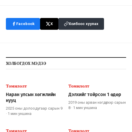
Facebook
X
Холбоос хуулах
ХОЛБОГДОХ МЭДЭЭ
Томилолт
Томилолт
Наран улсын хөгжлийн
Дэлхийг тойрсон 1 өдөр
нууц
2019 оны арван нэгдүгээр сарын
8
·
1 мин
уншина
2025 оны долоодугаар сарын 9
·
1 мин
уншина
Томилолт
Томилолт