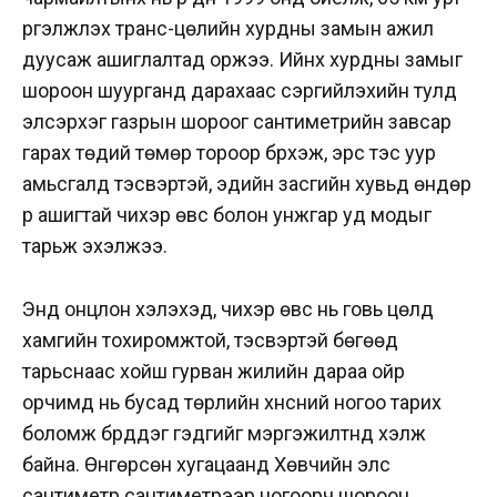
үргэлжлэх транс-цөлийн хурдны замын ажил
дуусаж ашиглалтад оржээ. Ийнхүү хурдны замыг
шороон шуурганд дарахаас сэргийлэхийн тулд
элсэрхэг газрын шороог сантиметрийн завсар
гарах төдий төмөр тороор бүрхэж, эрс тэс уур
амьсгалд тэсвэртэй, эдийн засгийн хувьд өндөр
үр ашигтай чихэр өвс болон унжгар уд модыг
тарьж эхэлжээ.
Энд онцлон хэлэхэд, чихэр өвс нь говь цөлд
хамгийн тохиромжтой, тэсвэртэй бөгөөд
тарьснаас хойш гурван жилийн дараа ойр
орчимд нь бусад төрлийн хүнсний ногоо тарих
боломж бүрддэг гэдгийг мэргэжилтнүүд хэлж
байна. Өнгөрсөн хугацаанд Хөвчийн элс
сантиметр сантиметрээр ногоорч шороон