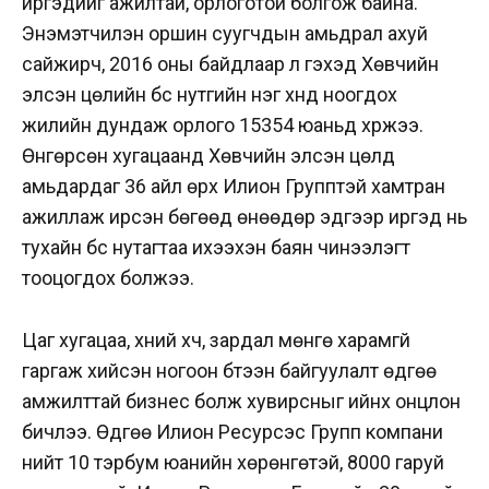
иргэдийг ажилтай, орлоготой болгож байна.
Энэмэтчилэн оршин суугчдын амьдрал ахуй
сайжирч, 2016 оны байдлаар л гэхэд Хөвчийн
элсэн цөлийн бүс нутгийн нэг хүнд ноогдох
жилийн дундаж орлого 15354 юаньд хүржээ.
Өнгөрсөн хугацаанд Хөвчийн элсэн цөлд
амьдардаг 36 айл өрх Илион Групптэй хамтран
ажиллаж ирсэн бөгөөд өнөөдөр эдгээр иргэд нь
тухайн бүс нутагтаа ихээхэн баян чинээлэгт
тооцогдох болжээ.
Цаг хугацаа, хүний хүч, зардал мөнгө харамгүй
гаргаж хийсэн ногоон бүтээн байгуулалт өдгөө
амжилттай бизнес болж хувирсныг ийнхүү онцлон
бичлээ. Өдгөө Илион Ресурсэс Групп компани
нийт 10 тэрбум юанийн хөрөнгөтэй, 8000 гаруй