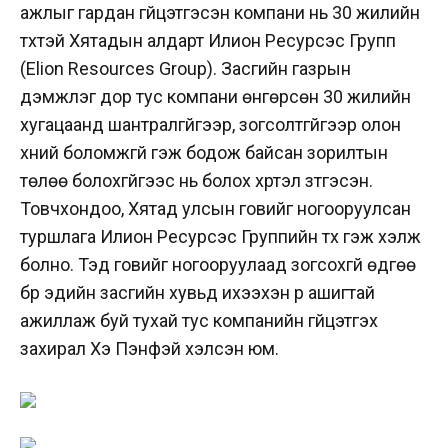
ажлыг гардан гүйцэтгэсэн компани нь 30 жилийн
түүхтэй Хятадын алдарт Илион Ресурсэс Групп
(Elion Resources Group). Засгийн газрын
дэмжлэг дор тус компани өнгөрсөн 30 жилийн
хугацаанд шантралгүйгээр, зогсолтгүйгээр олон
хүний боломжгүй гэж бодож байсан зорилтын
төлөө болохгүйгээс нь болох хүртэл зүтгэсэн.
Товчхондоо, Хятад улсын говийг ногооруулсан
туршлага Илион Ресурсэс Группийн түүх гэж хэлж
болно. Тэд говийг ногооруулаад зогсохгүй өдгөө
бүр эдийн засгийн хувьд ихээхэн үр ашигтай
ажиллаж буй тухай тус компанийн гүйцэтгэх
захирал Хэ Пэнфэй хэлсэн юм.