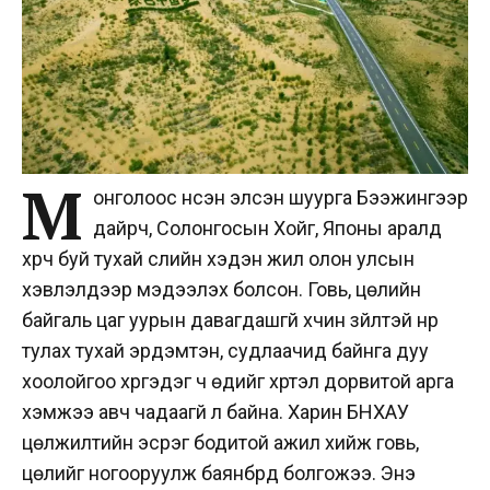
М
онголоос нүүсэн элсэн шуурга Бээжингээр
дайрч, Солонгосын Хойг, Японы аралд
хүрч буй тухай сүүлийн хэдэн жил олон улсын
хэвлэлүүдээр мэдээлэх болсон. Говь, цөлийн
байгаль цаг уурын давагдашгүй хүчин зүйлтэй нүүр
тулах тухай эрдэмтэн, судлаачид байнга дуу
хоолойгоо хүргэдэг ч өдийг хүртэл дорвитой арга
хэмжээ авч чадаагүй л байна. Харин БНХАУ
цөлжилтийн эсрэг бодитой ажил хийж говь,
цөлийг ногооруулж баянбүрд болгожээ. Энэ