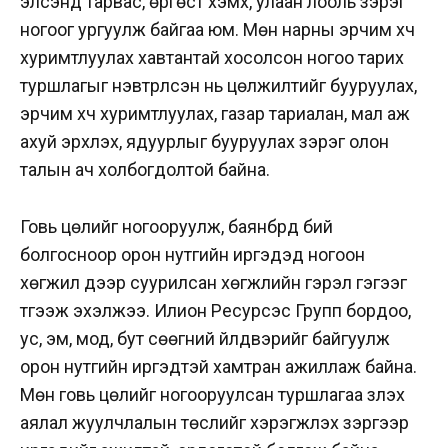
элсэнд тарвас, өргөст хэмх, улаан лооль зэрэг
ногоог ургуулж байгаа юм. Мөн нарны эрчим хүч
хуримтлуулах хавтантай хосолсон ногоо тарих
туршлагыг нэвтрүүлсэн нь цөлжилтийг бууруулах,
эрчим хүч хуримтлуулах, газар тариалан, мал аж
ахуй эрхлэх, ядуурлыг бууруулах зэрэг олон
талын ач холбогдолтой байна.
Говь цөлийг ногооруулж, баянбүрд бий
болгосноор орон нутгийн иргэдэд ногоон
хөгжил дээр суурилсан хөгжлийн гэрэл гэгээг
түгээж эхэлжээ. Илион Ресурсэс Групп бордоо,
ус, эм, мод, бут сөөгний үйлдвэрийг байгуулж
орон нутгийн иргэдтэй хамтран ажиллаж байна.
Мөн говь цөлийг ногооруулсан туршлагаа үзүүлэх
аялал жуулчлалын төслийг хэрэгжүүлэх зэргээр