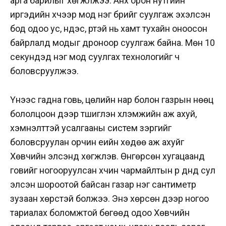
арга барилыг хөгжүүлжээ. Анх орон нутгийн
иргэдийн хүчээр мод нэг бүрийг суулгаж эхэлсэн
бод одоо ус, үндэс, үртэй нь хамт тухайн оноосон
байрлалд модыг дроноор суулгаж байна. Мөн 10
секундэд нэг мод суулгах технологийг ч
боловсруулжээ.
Үүнээс гадна говь, цөлийн нар болон газрын нөөц
бололцоон дээр түшиглэн хүлэмжийн аж ахуй,
хэмнэлттэй усалгааны систем зэргийг
боловсруулан орчин үеийн хөдөө аж ахуйг
Хөвчийн элсэнд хөгжүүлэв. Өнгөрсөн хугацаанд
говийг ногооруулсан хүчин чармайлтын үр дүнд сул
элсэн шороотой байсан газар нэг сантиметр
зузаан хөрстэй болжээ. Энэ хөрсөн дээр ногоо
тариалах боломжтой бөгөөд одоо Хөвчийн