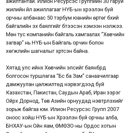
ажилтантай. Илион Ресурсэс Группийн 30 гаруй
жилийн үйл ажиллагааг НҮБ-ын хүрээлэн буй
орчны албанаас 50 тэрбум юанийн өртөг бүхий
байгалийн эх баялгийг бүтээсэн хэмээн үнэлжээ.
Мөн тус компанийн байгаль хамгаалах “Хөвчийн
загвар” нь НҮБ-ын Байгаль орчин болон
хөгжлийн шагналыг хүртсэн байна.
Хятад улс ийнхүү Хөвчийн элсийг баянбүрд
болгосон туршлагаа “Бүс ба Зам” санаачилгаар
дамжуулан цөлжилтөд нэрвэгдээд буй
Казахстан, Пакистан, Саудын Араб, Иран зэрэг
Ойрх Дорнод, Төв Азийн орнуудад нэвтрүүлэхийг
зорьж байгаа юм. Илион Ресурсэс Групп 2007
оноос хойш НҮБ-ын Хүрээлэн буй орчны алба,
БНХАУ-ын Ойн яам, ӨМӨЗО-ны Ордос хотын