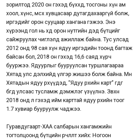
зорилтод 2020 он гэхэд бүххөдөө, тосгоны хүн ам
хоол, хүнс, өмсөх хувцасаар дутагдахааргүй болж,
иргэдийг орон сууцаар хангана гэжээ. Энэ
хүрээнд гол нь хөдөө орон нутгийн дэд бүтцийг
сайжруулах чиглэлд ажиллаж байна. Тус улсад
2012 онд 98 сая хүн ядуу иргэдийн тоонд багтаж
байсан бол, 2018 он гэхэд 16,6 саяд хүрч
бууржээ. Ядуурлыг бууруулсан туршлагаараа
Хятад улс дэлхийд үлгэр жишээ болж байна. Мөн
Хятадын ядуу өрхүүдэд, “Ядуу өрхийн карт” өгдөг
бөгөөд улсаас тусламж дэмжлэг үзүүлнэ. Зөвхөн
2018 онд л гэхэд ийм карттай ядуу өрхийн тоог
1.7 хувиар бууруулж чаджээ.
Гуравдугаарт-ХАА салбарын хангамжийн
тогтолцоонд бүтцийн өөрчлөлт хийх: Ногоон