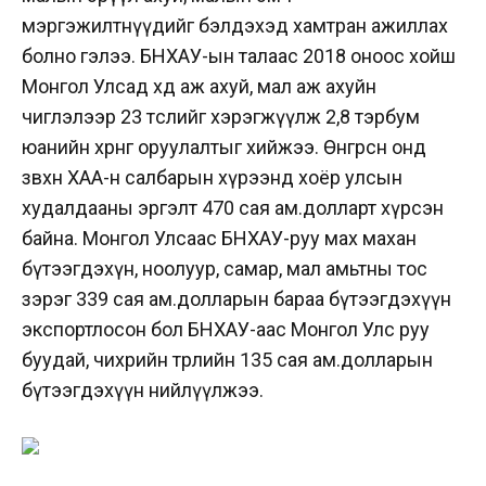
мэргэжилтнүүдийг бэлдэхэд хамтран ажиллах
болно гэлээ. БНХАУ-ын талаас 2018 оноос хойш
Монгол Улсад хөдөө аж ахуй, мал аж ахуйн
чиглэлээр 23 төслийг хэрэгжүүлж 2,8 тэрбум
юанийн хөрөнгө оруулалтыг хийжээ. Өнгөрсөн онд
зөвхөн ХАА-н салбарын хүрээнд хоёр улсын
худалдааны эргэлт 470 сая ам.долларт хүрсэн
байна. Монгол Улсаас БНХАУ-руу мах махан
бүтээгдэхүн, ноолуур, самар, мал амьтны тос
зэрэг 339 сая ам.долларын бараа бүтээгдэхүүн
экспортлосон бол БНХАУ-аас Монгол Улс руу
буудай, чихрийн төрлийн 135 сая ам.долларын
бүтээгдэхүүн нийлүүлжээ.