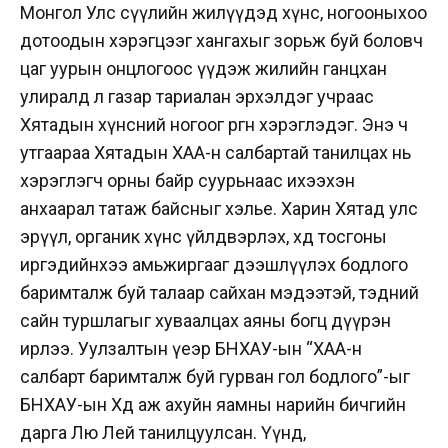
Монгол Улс сүүлийн жилүүдэд хүнс, ногооныхоо
дотоодын хэрэгцээг хангахыг зорьж буй боловч
цаг уурын онцлогоос үүдэж жилийн ганцхан
улиралд л газар тариалан эрхэлдэг учраас
Хятадын хүнсний ногоог өргөн хэрэглэдэг. Энэ ч
утгаараа Хятадын ХАА-н салбартай танилцах нь
хэрэглэгч орны байр суурьнаас ихээхэн
анхаарал татаж байсныг хэлье. Харин Хятад улс
эрүүл, органик хүнс үйлдвэрлэх, хөдөө тосгоны
иргэдийнхээ амьжиргааг дээшлүүлэх бодлого
баримталж буй талаар сайхан мэдээтэй, тэдний
сайн туршлагыг хуваалцах аяны богц дүүрэн
ирлээ. Уулзалтын үеэр БНХАУ-ын “ХАА-н
салбарт баримталж буй гурван гол бодлого”-ыг
БНХАУ-ын Хөдөө аж ахуйн яамны нарийн бичгийн
дарга Лю Лей танилцуулсан. Үүнд,