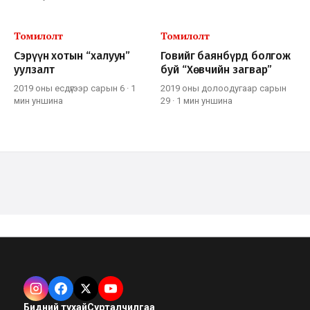
Томилолт
Томилолт
Сэрүүн хотын “халуун”
Говийг баянбүрд болгож
уулзалт
буй “Хөвчийн загвар”
2019 оны есдүгээр сарын 6
·
1
2019 оны долоодугаар сарын
мин
уншина
29
·
1 мин
уншина
Бидний тухай
Сурталчилгаа