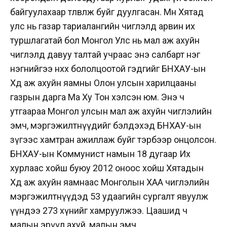
байгуулахаар төлөвлөж буйг дуулгасан. Мөн Хятад
улс нь газар тариалангийн чиглэлд арвин их
туршлагатай бол Монгол Улс нь мал аж ахуйн
чиглэлд давуу талтай учраас энэ салбарт нэг
нэгнийгээ нөхөх бололцоотой гэдгийг БНХАУ-ын
Хөдөө аж ахуйн яамны Олон улсын харилцааны
газрын дарга Ма Ху Тон хэлсэн юм. Энэ ч
утгаараа Монгол улсын мал аж ахуйн чиглэлийн
эмч, мэргэжилтнүүдийг бэлдэхэд БНХАУ-ын
зүгээс хамтран ажиллаж буйг тэрбээр онцолсон.
БНХАУ-ын Коммунист намын 18 дугаар Их
хурлаас хойш буюу 2012 оноос хойш Хятадын
Хөдөө аж ахуйн яамнаас Монголын ХАА чиглэлийн
мэргэжилтнүүдэд 53 удаагийн сургалт явуулж
үүндээ 273 хүнийг хамруулжээ. Цаашид ч
малын эрүүл ахуй, малын эмч