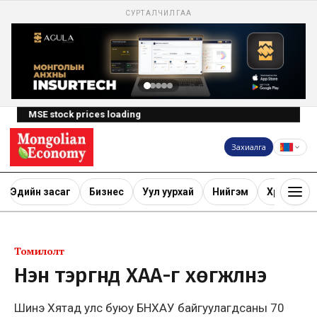
СУРТАЛЧИЛГАА
MSE stock prices loading
Захиалга
Эдийн засаг
Бизнес
Уул уурхай
Нийгэм
Хөрөнгө ору
Томилолт
Нэн тэргүүнд ХАА-г хөгжүүлнэ
Шинэ Хятад улс буюу БНХАУ байгуулагдсаны 70