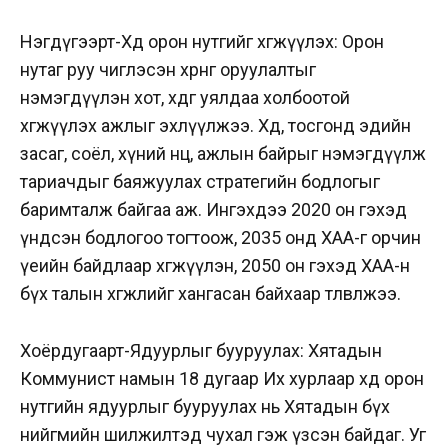
Нэгдүгээрт-Хөдөө орон нутгийг хөгжүүлэх: Орон
нутаг руу чиглэсэн хөрөнгө оруулалтыг
нэмэгдүүлэн хот, хөдөөг уялдаа холбоотой
хөгжүүлэх ажлыг эхлүүлжээ. Хөдөө, тосгонд эдийн
засаг, соёл, хүний нөөц, ажлын байрыг нэмэгдүүлж
тариачдыг баяжуулах стратегийн бодлогыг
баримталж байгаа аж. Ингэхдээ 2020 он гэхэд
үндсэн бодлогоо тогтоож, 2035 онд ХАА-г орчин
үеийн байдлаар хөгжүүлэн, 2050 он гэхэд ХАА-н
бүх талын хөгжлийг хангасан байхаар төлөвлөжээ.
Хоёрдугаарт-Ядуурлыг бууруулах: Хятадын
Коммунист намын 18 дугаар Их хурлаар хөдөө орон
нутгийн ядуурлыг бууруулах нь Хятадын бүх
нийгмийн шилжилтэд чухал гэж үзсэн байдаг. Уг