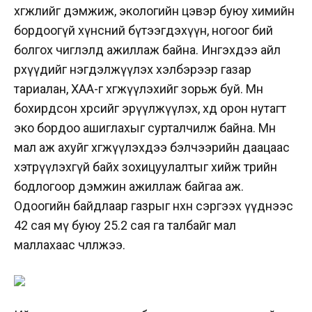
хөгжлийг дэмжиж, экологийн цэвэр буюу химийн
бордоогүй хүнсний бүтээгдэхүүн, ногоог бий
болгох чиглэлд ажиллаж байна. Ингэхдээ айл
өрхүүдийг нэгдэлжүүлэх хэлбэрээр газар
тариалан, ХАА-г хөгжүүлэхийг зорьж буй. Мөн
бохирдсон хөрсийг эрүүлжүүлэх, хөдөө орон нутагт
эко бордоо ашиглахыг сурталчилж байна. Мөн
мал аж ахуйг хөгжүүлэхдээ бэлчээрийн даацаас
хэтрүүлэхгүй байх зохицуулалтыг хийж төрийн
бодлогоор дэмжин ажиллаж байгаа аж.
Одоогийн байдлаар газрыг нөхөн сэргээх үүднээс
42 сая мү буюу 25.2 сая га талбайг мал
маллахаас чөлөөлжээ.