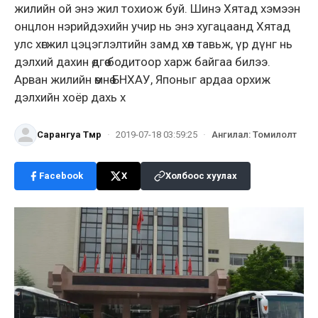
жилийн ой энэ жил тохиож буй. Шинэ Хятад хэмээн
онцлон нэрийдэхийн учир нь энэ хугацаанд Хятад
улс хөгжил цэцэглэлтийн замд хөл тавьж, үр дүнг нь
дэлхий дахин өдгөө бодитоор харж байгаа билээ.
Арван жилийн өмнө БНХАУ, Японыг ардаа орхиж
дэлхийн хоёр дахь х
Сарангуа Төмөр
·
2019-07-18 03:59:25
·
Ангилал
:
Томилолт
Facebook
X
Холбоос хуулах