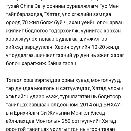
тухай China Daily сонины сурвалжлагч Гуо Мен
тайлбарлахдаа, “Хятад улс хөгжлийн замдаа
ороод 70 жил болж буй ч, эхэн үеийн олон арван
жилийг бодлогоо тодорхойлж, үүнийгээ хэрхэн
хэрэгжүүлэх талаар судалгаа, шинжилгээ
хийхэд зарцуулсан. Харин сүүлийн 10-20 жилд
уг судалгаа, шинжилгээний үр дүн нь ажил хэрэг
болон хэрэгжиж байна гэсэн.
Тэгвэл хөрш зэргэлдээ орны хувьд монголчууд,
тэр дундаа монголын сэтгүүлчдэд Хятад улсын
хөгжлийг нүдээр үзэж, туршлагатай нь бодитоор
танилцах завшаан олдсон юм. 2014 онд БНХАУ-
ын Ерөнхийлөгч Си Жиньпин Монгол Улсад
айлчлахдаа Монголын 250 сэтгүүлчийг Хятад
оронтой танилцах урилгыг өгсөн нь өнгөрсөн таван