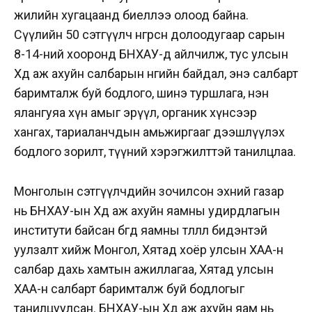
жилийн хугацаанд биеллээ олоод байна.
Сүүлийн 50 сэтгүүлч өнгөрсөн долоодугаар сарын
8-14-ний хооронд БНХАУ-д айлчилж, тус улсын
Хөдөө аж ахуйн салбарын өнөөгийн байдал, энэ салбарт
баримталж буй бодлого, шинэ туршлага, нэн
ялангуяа хүн амыг эрүүл, органик хүнсээр
хангах, тариаланчдын амьжиргааг дээшлүүлэх
бодлого зорилт, түүний хэрэгжилттэй танилцлаа.
Монголын сэтгүүлчдийн зочилсон эхний газар
нь БНХАУ-ын Хөдөө аж ахуйн яамны удирдлагын
институти байсан бөгөөд яамны төлөөлөл бидэнтэй
уулзалт хийж Монгол, Хятад хоёр улсын ХАА-н
салбар дахь хамтын ажиллагаа, Хятад улсын
ХАА-н салбарт баримталж буй бодлогыг
танилцуулсан. БНХАУ-ын Хөдөө аж ахуйн яам нь