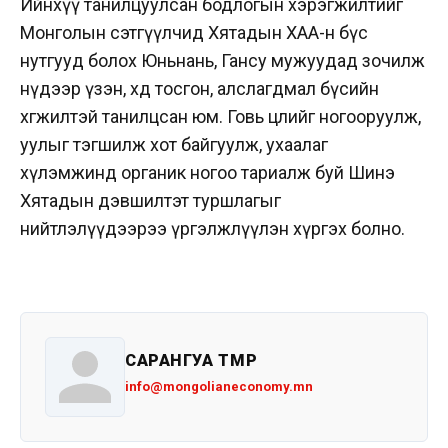
Ийнхүү танилцуулсан бодлогын хэрэгжилтийг
Монголын сэтгүүлчид Хятадын ХАА-н бүс
нутгууд болох Юньнань, Гансу мужуудад зочилж
нүдээр үзэн, хөдөө тосгон, алслагдмал бүсийн
хөгжилтэй танилцсан юм. Говь цөлийг ногооруулж,
уулыг тэгшилж хот байгуулж, ухаалаг
хүлэмжинд органик ногоо тариалж буй Шинэ
Хятадын дэвшилтэт туршлагыг
нийтлэлүүдээрээ үргэлжлүүлэн хүргэх болно.
САРАНГУА ТӨМӨР
info@mongolianeconomy.mn