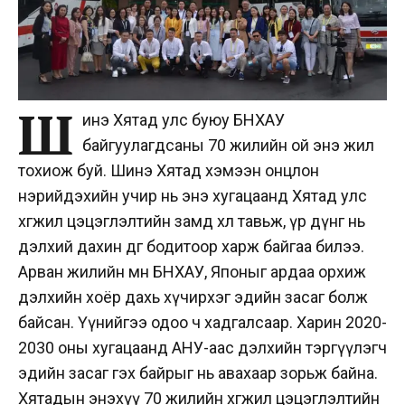
Ш
инэ Хятад улс буюу БНХАУ
байгуулагдсаны 70 жилийн ой энэ жил
тохиож буй. Шинэ Хятад хэмээн онцлон
нэрийдэхийн учир нь энэ хугацаанд Хятад улс
хөгжил цэцэглэлтийн замд хөл тавьж, үр дүнг нь
дэлхий дахин өдгөө бодитоор харж байгаа билээ.
Арван жилийн өмнө БНХАУ, Японыг ардаа орхиж
дэлхийн хоёр дахь хүчирхэг эдийн засаг болж
байсан. Үүнийгээ одоо ч хадгалсаар. Харин 2020-
2030 оны хугацаанд АНУ-аас дэлхийн тэргүүлэгч
эдийн засаг гэх байрыг нь авахаар зорьж байна.
Хятадын энэхүү 70 жилийн хөгжил цэцэглэлтийн