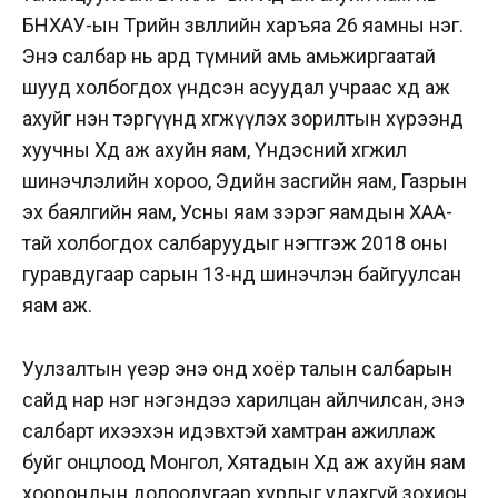
БНХАУ-ын Төрийн зөвлөлийн харъяа 26 яамны нэг.
Энэ салбар нь ард түмний амь амьжиргаатай
шууд холбогдох үндсэн асуудал учраас хөдөө аж
ахуйг нэн тэргүүнд хөгжүүлэх зорилтын хүрээнд
хуучны Хөдөө аж ахуйн яам, Үндэсний хөгжил
шинэчлэлийн хороо, Эдийн засгийн яам, Газрын
эх баялгийн яам, Усны яам зэрэг яамдын ХАА-
тай холбогдох салбаруудыг нэгтгэж 2018 оны
гуравдугаар сарын 13-нд шинэчлэн байгуулсан
яам аж.
Уулзалтын үеэр энэ онд хоёр талын салбарын
сайд нар нэг нэгэндээ харилцан айлчилсан, энэ
салбарт ихээхэн идэвхтэй хамтран ажиллаж
буйг онцлоод
Монгол, Хятадын Хөдөө аж ахуйн яам
хоорондын долоодугаар хурлыг удахгүй зохион