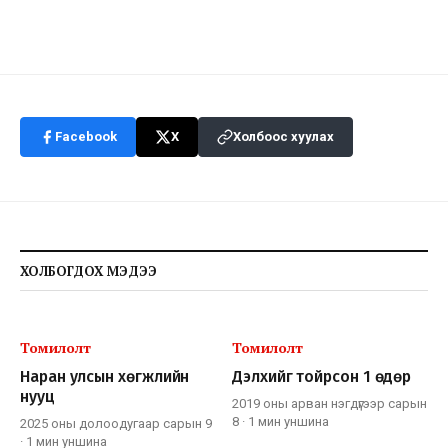
Facebook
X
Холбоос хуулах
ХОЛБОГДОХ МЭДЭЭ
Томилолт
Томилолт
Наран улсын хөгжлийн
Дэлхийг тойрсон 1 өдөр
нууц
2019 оны арван нэгдүгээр сарын
8
·
1 мин
уншина
2025 оны долоодугаар сарын 9
·
1 мин
уншина