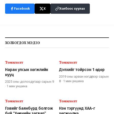
Facebook
X
Холбоос хуулах
ХОЛБОГДОХ МЭДЭЭ
Томилолт
Томилолт
Наран улсын хөгжлийн
Дэлхийг тойрсон 1 өдөр
нууц
2019 оны арван нэгдүгээр сарын
8
·
1 мин
уншина
2025 оны долоодугаар сарын 9
·
1 мин
уншина
Томилолт
Томилолт
Говийг баянбүрд болгож
Нэн тэргүүнд ХАА-г
буй “Хөвчийн загвар”
хөгжүүлнэ