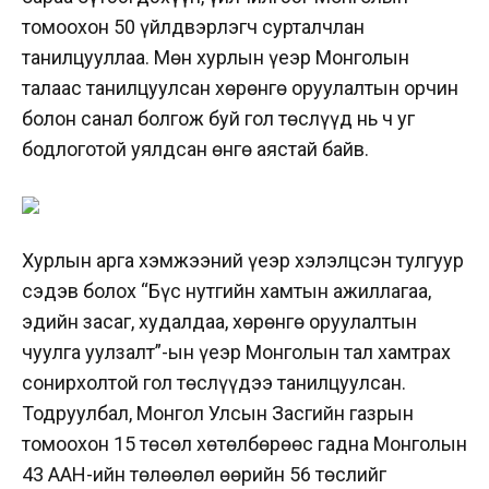
томоохон 50 үйлдвэрлэгч сурталчлан
танилцууллаа. Мөн хурлын үеэр Монголын
талаас танилцуулсан хөрөнгө оруулалтын орчин
болон санал болгож буй гол төслүүд нь ч уг
бодлоготой уялдсан өнгө аястай байв.
Хурлын арга хэмжээний үеэр хэлэлцсэн тулгуур
сэдэв болох “Бүс нутгийн хамтын ажиллагаа,
эдийн засаг, худалдаа, хөрөнгө оруулалтын
чуулга уулзалт”-ын үеэр Монголын тал хамтрах
сонирхолтой гол төслүүдээ танилцуулсан.
Тодруулбал, Монгол Улсын Засгийн газрын
томоохон 15 төсөл хөтөлбөрөөс гадна Монголын
43 ААН-ийн төлөөлөл өөрийн 56 төслийг