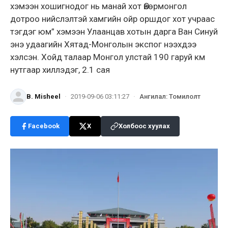
хэмээн хошигнодог нь манай хот Өвөрмонгол
дотроо нийслэлтэй хамгийн ойр оршдог хот учраас
тэгдэг юм” хэмээн Улаанцав хотын дарга Ван Синуй
энэ удаагийн Хятад-Монголын экспог нээхдээ
хэлсэн. Хойд талаар Монгол улстай 190 гаруй км
нутгаар хиллэдэг, 2.1 сая
B. Misheel
·
2019-09-06 03:11:27
·
Ангилал
:
Томилолт
Facebook
X
Холбоос хуулах