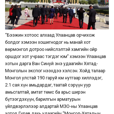
“Бээжин хотоос алхаад Улаанцав орчихож
болдог хэмээн хошигнодог нь манай хот
Өвөрмонгол дотроо нийслэлтэй хамгийн ойр
оршдог хот учраас тэгдэг юм” хэмээн Улаанцав
хотын дарга Ван Синуй энэ удаагийн Хятад-
Монголын экспог нээхдээ хэлсэн. Хойд талаар
Монгол улстай 190 гаруй км нутгаар хиллэдэг,
2.1 сая хүн амьдардаг, таатай сэрүүн уур
амьсгалтай, амтат төмс ба арьс ширэн
бүтээгдэхүүн, барилгын арматурын
үйлдвэрлэлээр алдартай ӨМӨЗО-ны Улаанцав
хотод Гурав дахь удаагийн “Монгол-Хятадын