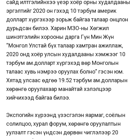
сайд илтгэлийнхээ үеэр хоёр орны худалдааны
эргэлтийг 2020 он гэхэд 10 тэрбум америк
долларт хүргэхээр зорьж байгаа талаар онцлон
дурьдсан билээ. Харин ӨМӨЗО-ны Хөгжил
шинэтгэлийн хорооны дарга Гүн Мин Жүн
“Монгол Улстай бүх талаар хамтран ажиллаж,
2020 онд хоёр улсын худалдааны хэмжээг 10
тэрбум ам.долларт хүргэхэд Өвөр Монголын
талаас хувь нэмрээ оруулах болно” гэсэн юм.
Хятад улсаас өдгөө 19.52 тэрбум ам.долларын
хөрөнгө оруулахаар манайтай хэлэлцээр
хийчихээд байгаа билээ.
Экспогийн хүрээнд үзэсгэлэн яармаг, соёлын
солилцоо, хурал форум, хөрөнгө оруулалтын
уулзалт гэсэн үндсэн дөрвөн чиглэлээр 20