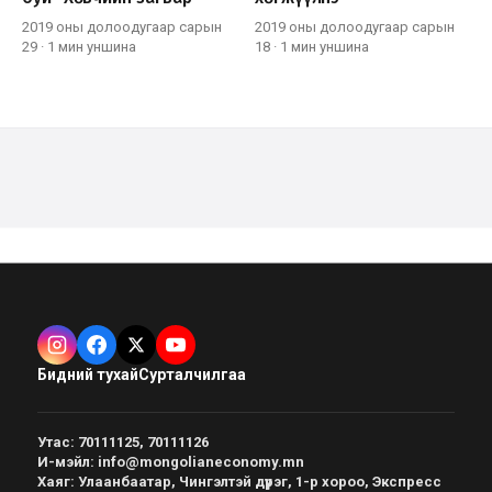
2019 оны долоодугаар сарын
2019 оны долоодугаар сарын
29
·
1 мин
уншина
18
·
1 мин
уншина
Бидний тухай
Сурталчилгаа
Утас
:
70111125, 70111126
И-мэйл
:
info@mongolianeconomy.mn
Хаяг
:
Улаанбаатар, Чингэлтэй дүүрэг, 1-р хороо, Экспресс