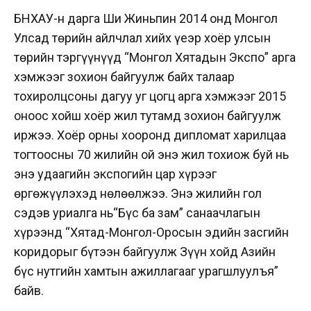
БНХАУ-н дарга Ши Жиньпин 2014 онд Монгол
Улсад төрийн айлчлал хийх үеэр хоёр улсын
төрийн тэргүүнүүд “Монгол Хятадын Экспо” арга
хэмжээг зохион байгуулж байх талаар
тохиролцсоны дагуу уг цогц арга хэмжээг 2015
оноос хойш хоёр жил тутамд зохион байгуулж
иржээ. Хоёр орны хооронд дипломат харилцаа
тогтоосны 70 жилийн ой энэ жил тохиож буй нь
энэ удаагийн экспогийн цар хүрээг
өргөжүүлэхэд нөлөөлжээ. Энэ жилийн гол
сэдэв уриалга нь“Бүс ба зам” санаачлагын
хүрээнд “Хятад-Монгол-Оросын эдийн засгийн
коридорыг бүтээн байгуулж Зүүн хойд Азийн
бүс нутгийн хамтын ажиллагааг урагшлуулъя”
байв.