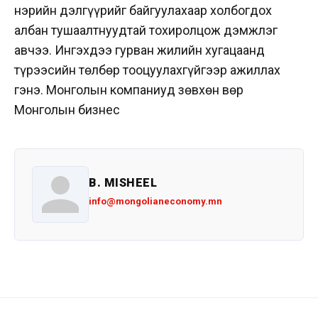
нэрийн дэлгүүрийг байгуулахаар холбогдох
албан тушаалтнуудтай тохиролцож дэмжлэг
авчээ. Ингэхдээ гурван жилийн хугацаанд
түрээсийн төлбөр тооцуулахгүйгээр ажиллах
гэнэ. Монголын компаниуд зөвхөн Өвөр
Монголын бизнес
B. MISHEEL
info@mongolianeconomy.mn