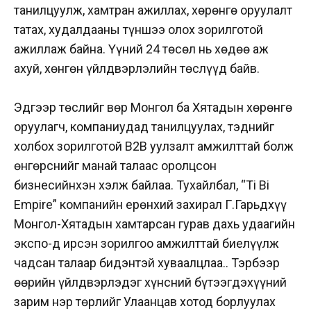
танилцуулж, хамтран ажиллах, хөрөнгө оруулалт
татах, худалдааны түншээ олох зорилготой
ажиллаж байна. Үүний 24 төсөл нь хөдөө аж
ахуй, хөнгөн үйлдвэрлэлийн төслүүд байв.
Эдгээр төслийг Өвөр Монгол ба Хятадын хөрөнгө
оруулагч, компаниудад танилцуулах, тэднийг
холбох зорилготой B2B уулзалт амжилттай болж
өнгөрснийг манай талаас оролцсон
бизнесийнхэн хэлж байлаа. Тухайлбал, “Ti Bi
Empire” компанийн ерөнхий захирал Г.Гарьдхүү
Монгол-Хятадын хамтарсан гурав дахь удаагийн
экспо-д ирсэн зорилгоо амжилттай биелүүлж
чадсан талаар бидэнтэй хуваалцлаа.. Тэрбээр
өөрийн үйлдвэрлэдэг хүнсний бүтээгдэхүүний
зарим нэр төрлийг Улаанцав хотод борлуулах