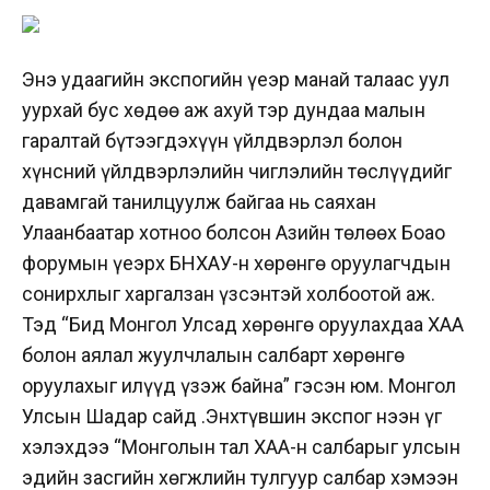
Энэ удаагийн экспогийн үеэр манай талаас уул
уурхай бус хөдөө аж ахуй тэр дундаа малын
гаралтай бүтээгдэхүүн үйлдвэрлэл болон
хүнсний үйлдвэрлэлийн чиглэлийн төслүүдийг
давамгай танилцуулж байгаа нь саяхан
Улаанбаатар хотноо болсон Азийн төлөөх Боао
форумын үеэрх БНХАУ-н хөрөнгө оруулагчдын
сонирхлыг харгалзан үзсэнтэй холбоотой аж.
Тэд “Бид Монгол Улсад хөрөнгө оруулахдаа ХАА
болон аялал жуулчлалын салбарт хөрөнгө
оруулахыг илүүд үзэж байна” гэсэн юм. Монгол
Улсын Шадар сайд Ө.Энхтүвшин экспог нээн үг
хэлэхдээ “Монголын тал ХАА-н салбарыг улсын
эдийн засгийн хөгжлийн тулгуур салбар хэмээн