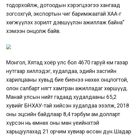
тодорхойлж, дотоодын хэрэгцээгээ хангаад
зогсохгүй, экспортын чиг баримжаатай ХАА-г
хөгжүүлэх зорилт дэвшүүлэн ажиллаж байна”
хэмээн онцолж байв.
Монгол, Хятад хоёр улс бол 4670 гаруй км газар
нутгаар хиллэдэг, худалдаа, эдийн засгийн
харилцааны хувьд бие биенээ нөхөх онцлогтой,
олон салбарт нягт хамтран ажилладаг хөршүүд.
Манай улсын нийт гадаад худалдааны 65,2
хувийг БНХАУ-тай хийсэн худалдаа эзэлж, 2018
оны эцсийн байдлаар 8,4 тэрбум ам.долларт
хүрсэн нь өмнөх оны мөн үеийнхтэй
харьцуулахад 21 орчим хувиар өссөн дүн.Шадар