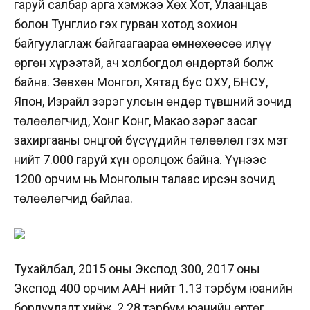
гаруй салбар арга хэмжээ Хөх Хот, Улаанцав
болон Тунглио гэх гурван хотод зохион
байгуулаглаж байгаагаараа өмнөхөөсөө илүү
өргөн хүрээтэй, ач холбогдол өндөртэй болж
байна. Зөвхөн Монгол, Хятад бус ОХУ, БНСУ,
Япон, Израйл зэрэг улсын өндөр түвшний зочид
төлөөлөгчид, Хонг Конг, Макао зэрэг засаг
захиргааны онцгой бүсүүдийн төлөөлөл гэх мэт
нийт 7.000 гаруй хүн оролцож байна. Үүнээс
1200 орчим нь Монголын талаас ирсэн зочид
төлөөлөгчид байлаа.
Тухайлбал, 2015 оны Экспод 300, 2017 оны
Экспод 400 орчим ААН нийт 1.13 тэрбум юанийн
борлуулалт хийж, 2.28 тэрбум юанийн өртөг