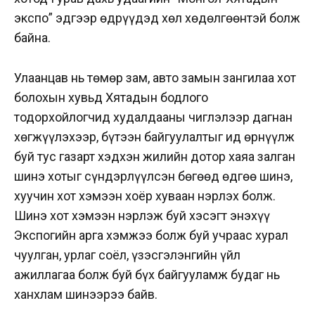
экспо” эдгээр өдрүүдэд хөл хөдөлгөөнтэй болж
байна.
Улаанцав нь төмөр зам, авто замын зангилаа хот
болохын хувьд Хятадын бодлого
тодорхойлогчид худалдааны чиглэлээр дагнан
хөгжүүлэхээр, бүтээн байгуулалтыг ид өрнүүлж
буй тус газарт хэдхэн жилийн дотор хаяа залган
шинэ хотыг сүндэрлүүлсэн бөгөөд өдгөө шинэ,
хуучин хот хэмээн хоёр хуваан нэрлэх болж.
Шинэ хот хэмээн нэрлэж буй хэсэгт энэхүү
Экспогийн арга хэмжээ болж буй учраас хурал
чуулган, урлаг соёл, үзэсгэлэнгийн үйл
ажиллагаа болж буй бүх байгууламж будаг нь
ханхлам шинээрээ байв.