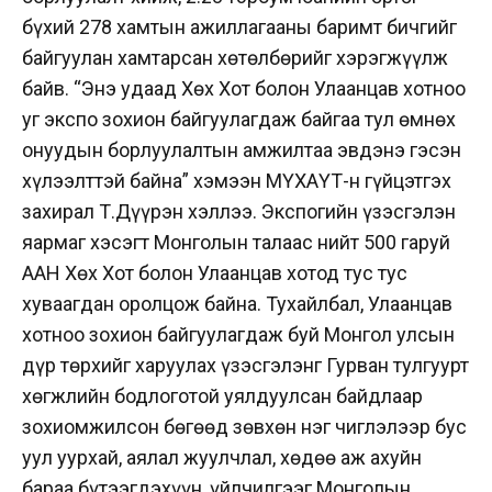
бүхий 278 хамтын ажиллагааны баримт бичгийг
байгуулан хамтарсан хөтөлбөрийг хэрэгжүүлж
байв. “Энэ удаад Хөх Хот болон Улаанцав хотноо
уг экспо зохион байгуулагдаж байгаа тул өмнөх
онуудын борлуулалтын амжилтаа эвдэнэ гэсэн
хүлээлттэй байна” хэмээн МҮХАҮТ-н гүйцэтгэх
захирал Т.Дүүрэн хэллээ. Экспогийн үзэсгэлэн
яармаг хэсэгт Монголын талаас нийт 500 гаруй
ААН Хөх Хот болон Улаанцав хотод тус тус
хуваагдан оролцож байна. Тухайлбал, Улаанцав
хотноо зохион байгуулагдаж буй Монгол улсын
дүр төрхийг харуулах үзэсгэлэнг Гурван тулгуурт
хөгжлийн бодлоготой уялдуулсан байдлаар
зохиомжилсон бөгөөд зөвхөн нэг чиглэлээр бус
уул уурхай, аялал жуулчлал, хөдөө аж ахуйн
бараа бүтээгдэхүүн, үйлчилгээг Монголын