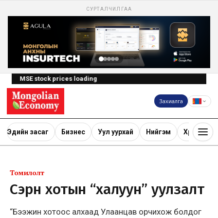
СУРТАЛЧИЛГАА
MSE stock prices loading
Захиалга
Эдийн засаг
Бизнес
Уул уурхай
Нийгэм
Хөрөнгө ору
Томилолт
Сэрүүн хотын “халуун” уулзалт
“Бээжин хотоос алхаад Улаанцав орчихож болдог