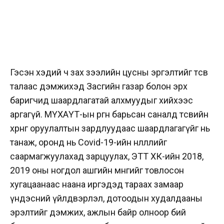
Гэсэн хэдий ч зах зээлийн цусны эргэлтийг төсөв
талаас дэмжихэд Засгийн газар болон эрх
баригчид шаардлагатай алхмуудыг хийхээс
аргагүй. МҮХАҮТ-ын өргөн барьсан саналд төсвийн
хөрөнгө оруулалтын зардлуудаас шаардлагагүйг нь
танаж, оронд нь Covid-19-ийн нөлөөллийг
саармагжуулахад зарцуулах, ЭТТ ХК-ийн 2018,
2019 оны ногдол ашгийн мөнгийг товлосон
хугацаанаас наана иргэдэд тараах замаар
үндэсний үйлдвэрлэл, дотоодын худалдааны
эрэлтийг дэмжих, ажлын байр олноор бий