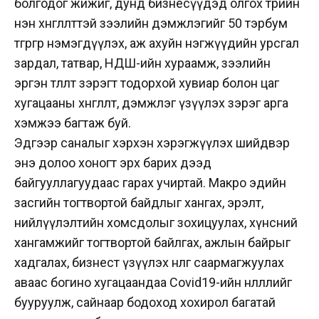
болгодог жижиг, дунд бизнесүүдэд олгох төрийн
нэн хөнгөлөлттэй зээлийн дэмжлэгийг 50 тэрбум
төгрөгөөр нэмэгдүүлэх, аж ахуйн нэгжүүдийн урсгал
зардал, татвар, НДШ-ийн хураамж, зээлийн
эргэн төлөлт зэрэгт тодорхой хувиар болон цаг
хугацааны хөнгөлөлт, дэмжлэг үзүүлэх зэрэг арга
хэмжээ багтаж буй.
Эдгээр саналыг хэрхэн хэрэгжүүлэх шийдвэр
энэ долоо хоногт эрх барих дээд
байгууллагуудаас гарах учиртай. Макро эдийн
засгийн тогтвортой байдлыг хангах, эрэлт,
нийлүүлэлтийн хомсдолыг зохицуулах, хүнсний
хангамжийг тогтвортой байлгах, ажлын байрыг
хадгалах, бизнест үзүүлэх нөлөөг саармагжуулах
аваас богино хугацаандаа Covid19-ийн нөлөөллийг
бууруулж, сайнаар бодоход хохирол багатай