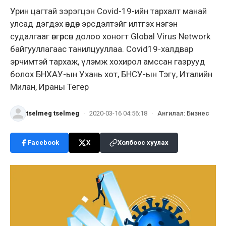
Урин цагтай зэрэгцэн Covid-19-ийн тархалт манай
улсад дэгдэх өндөр эрсдэлтэйг илтгэх нэгэн
судалгааг өнгөрсөн долоо хоногт Global Virus Network
байгууллагаас танилцууллаа. Covid19-халдвар
эрчимтэй тархаж, үлэмж хохирол амссан газрууд
болох БНХАУ-ын Ухань хот, БНСУ-ын Тэгү, Италийн
Милан, Ираны Тегер
tselmeg tselmeg
·
2020-03-16 04:56:18
·
Ангилал
:
Бизнес
Facebook
X
Холбоос хуулах