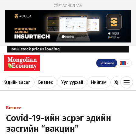
СУРТАЛЧИЛГАА
MSE stock prices loading
Захиалга
Эдийн засаг
Бизнес
Уул уурхай
Нийгэм
Хөрөнгө ору
Бизнес
Covid-19-ийн эсрэг эдийн
засгийн “вакцин”