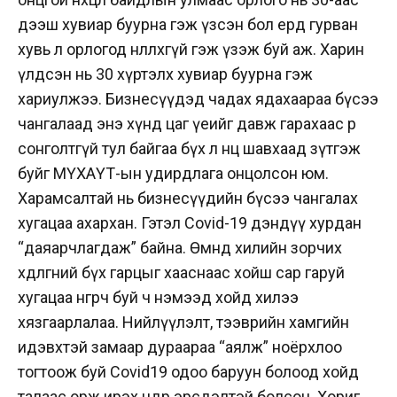
дээш хувиар буурна гэж үзсэн бол ердөө гурван
хувь л орлогод нөлөөлөхгүй гэж үзэж буй аж. Харин
үлдсэн нь 30 хүртэлх хувиар буурна гэж
хариулжээ. Бизнесүүдэд чадах ядахаараа бүсээ
чангалаад энэ хүнд цаг үеийг давж гарахаас өөр
сонголтгүй тул байгаа бүх л нөөцөө шавхаад зүтгэж
буйг МҮХАҮТ-ын удирдлага онцолсон юм.
Харамсалтай нь бизнесүүдийн бүсээ чангалах
хугацаа ахархан. Гэтэл Covid-19 дэндүү хурдан
“даяарчлагдаж” байна. Өмнөд хилийн зорчих
хөдөлгөөний бүх гарцыг хааснаас хойш сар гаруй
хугацаа өнгөрч буй ч нэмээд хойд хилээ
хязгаарлалаа. Нийлүүлэлт, тээврийн хамгийн
идэвхтэй замаар дураараа “аялж” ноёрхлоо
тогтоож буй Covid19 одоо баруун болоод хойд
талаас орж ирэх өндөр эрсдэлтэй болсон. Хориг