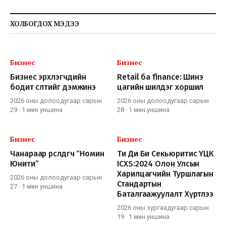
ХОЛБОГДОХ МЭДЭЭ
Бизнес
Бизнес
Бизнес эрхлэгчдийн
Retail ба finance: Шинэ
бодит өсөлтийг дэмжинэ
цагийн шилдэг хоршил
2026 оны долоодугаар сарын
2026 оны долоодугаар сарын
29
·
1 мин
уншина
28
·
1 мин
уншина
Бизнес
Бизнес
Чанараар өрсөлдөгч “Номин
Ти Ди Би Секьюритис ҮЦК
Юнити”
ICXS:2024 Олон Улсын
Харилцагчийн Туршлагын
2026 оны долоодугаар сарын
Стандартын
27
·
1 мин
уншина
Баталгаажуулалт Хүртлээ
2026 оны зургаадугаар сарын
19
·
1 мин
уншина