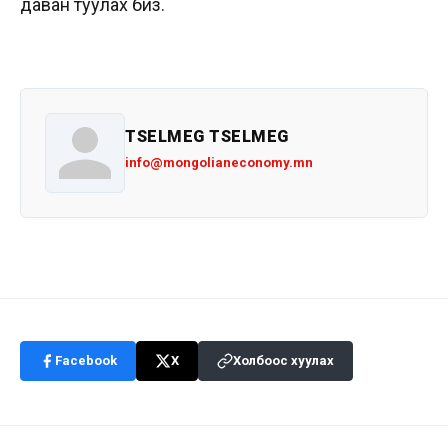
даван туулах биз.
TSELMEG TSELMEG
info@mongolianeconomy.mn
Facebook
X
Холбоос хуулах