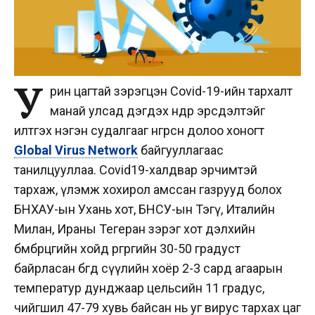
У
рин цагтай зэрэгцэн Covid-19-ийн тархалт
манай улсад дэгдэх өндөр эрсдэлтэйг
илтгэх нэгэн судалгааг өнгөрсөн долоо хоногт
Global Virus Network
байгууллагаас
танилцууллаа. Covid19-халдвар эрчимтэй
тархаж, үлэмж хохирол амссан газрууд болох
БНХАУ-ын Ухань хот, БНСУ-ын Тэгү, Италийн
Милан, Ираны Тегеран зэрэг хот дэлхийн
бөмбөрцгийн хойд өргөргийн 30-50 градуст
байрласан бөгөөд сүүлийн хоёр 2-3 сард агаарын
температур дунджаар цельсийн 11 градус,
чийгшил 47-79 хувь байсан нь уг вирус тархах цаг