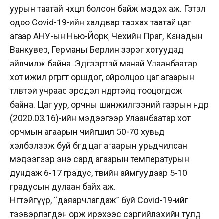
уурын таатай нөхцөл болсон байж мэдэх аж. Гэтэл
одоо Covid-19-ийн халдвар тархах таатай цаг
агаар АНУ-ын Нью-Йорк, Чехийн Праг, Канадын
Ванкувер, Германы Берлин зэрэг хотуудад
айлчилж байна. Эдгээртэй манай Улаанбаатар
хот ижил өргөрөгт оршдог, ойролцоо цаг агаарын
төлөвтэй учраас эрсдэл өндөртэйд тооцогдож
байна. Цаг уур, орчны шинжилгээний газрын өнөөдөр
(2020.03.16)-ийн мэдээгээр Улаанбаатар хот
орчмын агаарын чийгшил 50-70 хувьд
хэлбэлзэж буй бөгөөд цаг агаарын урьдчилсан
мэдээгээр энэ сард агаарын температурын
дундаж 6-17 градус, төвийн аймгуудаар 5-10
градусын дулаан байх аж.
Нөгөөтэйгүүр, “даяарчлагдаж” буй Covid-19-ийг
тээвэрлэгдэн орж ирэхээс сэргийлэхийн тулд