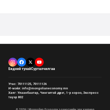
Бидний тухай
Сурталчилгаа
Утас
:
70111125, 70111126
И-мэйл
:
info@mongolianeconomy.mn
Хаяг
:
Улаанбаатар, Чингэлтэй дүүрэг, 1-р хороо, Экспресс
тауэр 802
© 2026 | Mongolian Economy зохиогчийн эрх хуулиар