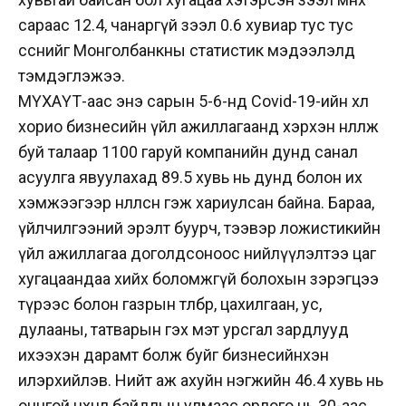
сараас 12.4, чанаргүй зээл 0.6 хувиар тус тус
өссөнийг Монголбанкны статистик мэдээлэлд
тэмдэглэжээ.
МҮХАҮТ-аас энэ сарын 5-6-нд Covid-19-ийн хөл
хорио бизнесийн үйл ажиллагаанд хэрхэн нөлөөлж
буй талаар 1100 гаруй компанийн дунд санал
асуулга явуулахад 89.5 хувь нь дунд болон их
хэмжээгээр нөлөөлсөн гэж хариулсан байна. Бараа,
үйлчилгээний эрэлт буурч, тээвэр ложистикийн
үйл ажиллагаа доголдсоноос нийлүүлэлтээ цаг
хугацаандаа хийх боломжгүй болохын зэрэгцээ
түрээс болон газрын төлбөр, цахилгаан, ус,
дулааны, татварын гэх мэт урсгал зардлууд
ихээхэн дарамт болж буйг бизнесийнхэн
илэрхийлэв. Нийт аж ахуйн нэгжийн 46.4 хувь нь
онцгой нөхцөл байдлын улмаас орлого нь 30-аас