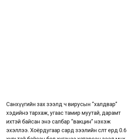
Санхүүгийн зах зээлд ч вирусын “халдвар”
хэдийнэ тархаж, угаас тамир муутай, дарамт
ихтэй байсан энэ салбар “вакцин” нэхэж
эхэллээ. Хоёрдугаар сард зээлийн өсөлт ердөө 0.6
хувьтай байсан бол хугацаа хэтэрсэн зээл өмнөх