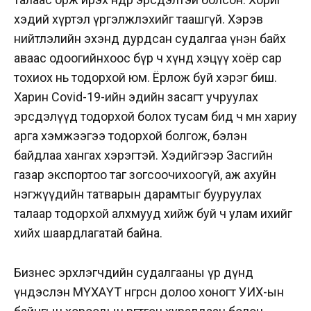
хэдий хүртэл үргэлжлэхийг таашгүй. Хэрэв
нийтлэлийн эхэнд дурдсан судалгаа үнэн байх
аваас одоогийнхоос бүр ч хүнд хэцүү хоёр сар
тохиох нь тодорхой юм. Ёрлож буй хэрэг биш.
Харин Covid-19-ийн эдийн засагт учруулах
эрсдэлүүд тодорхой болох тусам бид ч мөн хариу
арга хэмжээгээ тодорхой болгож, бэлэн
байдлаа хангах хэрэгтэй. Хэдийгээр Засгийн
газар экспортоо таг зогсоочихоогүй, аж ахуйн
нэгжүүдийн татварын дарамтыг бууруулах
талаар тодорхой алхмууд хийж буй ч улам ихийг
хийх шаардлагатай байна.
Бизнес эрхлэгчдийн судалгааны үр дүнд
үндэслэн МҮХАҮТ өнгөрсөн долоо хоногт УИХ-ын