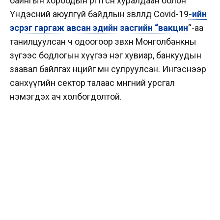
байнгын хороодын өргөтгөсөн хуралдаан болон
Үндэсний аюулгүй байдлын зөвлөлд Covid-19
-ийн
эсрэг гаргаж авсан эдийн засгийн “вакцин
“-аа
танилцуулсан ч одоогоор зөвхөн Монголбанкны
зүгээс бодлогын хүүгээ нэг хувиар, банкуудын
заавал байлгах нөөцийг мөн сулруулсан. Ингэснээр
санхүүгийн сектор талаас мөнгөний урсгал
нэмэгдэх ач холбогдолтой.