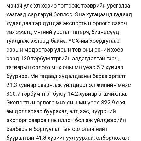
манай улс хөл хорио тогтоож, тээврийн урсгалаа
хаагаад сар гаруй боллоо. Энэ хугацаанд гадаад
худалдаа тэр дундаа экспортын орлого саарч,
зах зээлд мөнгөний урсгал татарч, бизнесүүд
туйлдаж эхлээд байна. ҮСХ-ны хоёрдугаар
сарын мэдээгээр улсын төсөв оны эхний хоёр
сард 120 тэрбум төгрөгийн алдагдалтай гарч,
татварын орлого өмнөх оны мөн үеэс 5.7 хувиар
буурчээ. Мөн гадаад худалдааны бараа эргэлт
21.3 хувиар саарч, аж үйлдвэрлэл жилийн өмнөхөөс
360.7 тэрбум төгрөг буюу 14.2 хувиар агшчихлаа.
Экспортын орлого өмнөх оны мөн үеэс 322.9 сая
ам.доллараар буурахад алт, зэс, нүүрсний
экспорт саарсан нь нөлөөлсөн бол аж үйлдвэрийн
салбарын борлуулалтын орлогын нийт
бууралтын 41.8 хувийг уул уурхай, олборлох аж