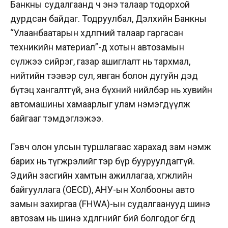
Банкны судалгаанд ч энэ талаар тодорхой
дурдсан байдаг. Тодруулбал, Дэлхийн Банкны
“Улаанбаатарын хөдөлгөөний талаар гаргасан
техникийн материал”-д хотын автозамын
сүлжээ сийрэг, газар ашиглалт нь тархмал,
нийтийн тээвэр сул, явган болон дугуйн дэд
бүтэц хангалтгүй, энэ бүхний нийлбэр нь хувийн
автомашины хамаарлыг улам нэмэгдүүлж
байгааг тэмдэглэжээ.
Гэвч олон улсын туршлагаас харахад зам нэмж
барих нь түгжрэлийг тэр бүр бууруулдаггүй.
Эдийн засгийн хамтын ажиллагаа, хөгжлийн
байгууллага (OECD), АНУ-ын Холбооны авто
замын захиргаа (FHWA)-ын судалгаанууд шинэ
автозам нь шинэ хөдөлгөөнийг бий болгодог бөгөөд