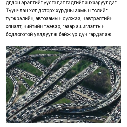
өдөөгдсөн эрэлтийг үүсгэдэг гэдгийг анхааруулдаг.
Түүнчлэн хот доторх хурдны замын төслийг
түгжрэлийн, автозамын сүлжээ, нэвтрэлтийн
хяналт, нийтийн тээвэр, газар ашиглалтын
бодлоготой уялдуулж байж үр дүн гардаг аж.