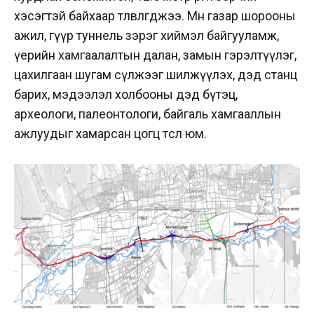
хэсэгтэй байхаар төлөвлөгджээ. Мөн газар шорооны
ажил, гүүр туннель зэрэг хиймэл байгууламж,
үерийн хамгаалалтын далан, замын гэрэлтүүлэг,
цахилгаан шугам сүлжээг шилжүүлэх, дэд станц
барих, мэдээлэл холбооны дэд бүтэц,
археологи, палеонтологи, байгаль хамгааллын
ажлуудыг хамарсан цогц төсөл юм.