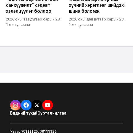
санхүүжилт” сэдэвт
хүчний хэрэглээг шийдэх
хэлэлцүүлэг боллоо
шинэ боломж
2026 оны тавдугаар сарын 28
·
2026 оны дөрөвдүгээр сарын 28
·
1 мин
уншина
1 мин
уншина
Бидний тухай
Сурталчилгаа
Утас
:
70111125, 70111126