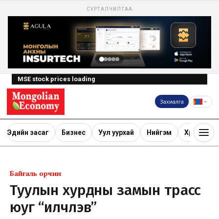
СУРТАЛЧИЛГАА
MSE stock prices loading
Захиалга
Эдийн засаг
Бизнес
Уул уурхай
Нийгэм
Хөрөнгө ору
Байгаль орчин
Туулын хурдны замын трасс
юуг “илчлэв”