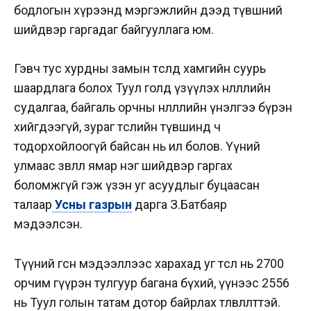
бодлогын хүрээнд мэргэжлийн дээд түвшний
шийдвэр гаргадаг байгууллага юм.
Гэвч тус хурдны замын төсөлд хамгийн суурь
шаардлага болох Туул голд үзүүлэх нөлөөллийн
судалгаа, байгаль орчны нөлөөллийн үнэлгээ бүрэн
хийгдээгүй, зураг төслийн түвшинд ч
тодорхойлоогүй байсан нь ил болов. Үүний
улмаас зөвлөл ямар нэг шийдвэр гаргах
боломжгүй гэж үзэн уг асуудлыг буцаасан
талаар
Усны газрын
дарга З.Батбаяр
мэдээлсэн.
Түүний өгсөн мэдээллээс харахад уг төсөл нь 2700
орчим гүүрэн тулгуур багана бүхий, үүнээс 2556
нь Туул голын татам дотор байрлах төлөвлөлттэй.