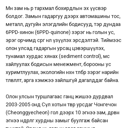
Мөн зам нь өөрөө тархмал бохирдлын эх үүсвэр
болдог. Замын гадаргуу дээрх автомашины тос,
металл, дугуйн элэгдлийн бодисууд, тэр дундаа
6PPD-хинон (6PPD-quinone) зэрэг нь голын ус,
эрэг орчимд сөрөг нөлөө үзүүлэх эрсдэлтэй. Тиймээс
олон улсад гадаргын урсац цэвэршүүлэх,
тунамал хурдас хянах (sediment control), мөс
хайлуулах бодисын менежмент, борооны ус
хуримтлуулах, экологийн нөхөн төлбөр зэрэг нарийн
төлөвлөлт, арга хэмжээ зайлшгүй дагалддаг байна.
Олон улсын туршлагаас ганц жишээ дурдвал
2003-2005 онд Сөүл хотын төвөөр урсдаг Чонгечон
(Cheonggyecheon) гол дээрх 10 эгнээ зам, дөрвөн
эгнээ өндөрлөг хурдны замыг буулгаж байсан