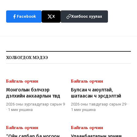
Facebook
X
Холбоос хуулах
ХОЛБОГДОХ МЭДЭЭ
Байгаль орчин
Байгаль орчин
Монголын бэлчээр
Булсан ч аюултай,
дэлхийн анхаарлын төвд
шатаасан ч эрсдэлтэй
2026 оны зургаадугаар сарын 9
2026 оны тавдугаар сарын 29
·
·
1 мин
уншина
1 мин
уншина
Байгаль орчин
Байгаль орчин
“Ойн салбар ба ногоон
Улаанбаатарын эрчим