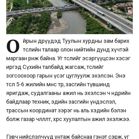
О
йрын өдрүүдэд Туулын хурдны зам барих
төслийн талаар олон нийтийн дунд хүчтэй
маргаан өрнөж байна. Уг төслийг эсэргүүцсэн хэсэг
иргэд Сүхийн талбайд жагсаж, төслийг
зогсоохоор гарын үсэг цуглуулж эхэлсэн. Энэ
төсөл 5-6 жилийн өмнөөс төр, засгийн түвшинд
яригдаж, судалгааны ажил нь эхэлсэн ч өнөөдрийн
байдлаар техник, эдийн засгийн үндэслэл,
трассын координат зэрэг нь аль хэдийн бэлэн
болж газар чөлөөлөлт, хөрс хуулалтын ажил эхэлжээ.
Гэвч нийслэлчүүд унтаж байснаа гэнэт сэрж, уг