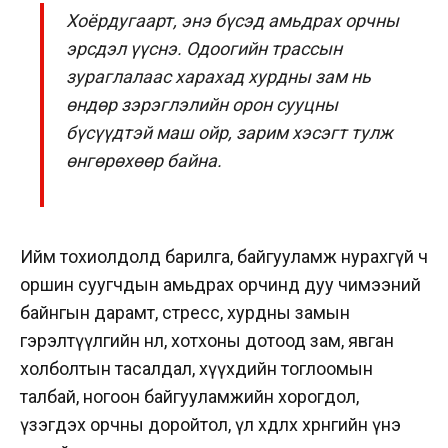
Хоёрдугаарт, энэ бүсэд амьдрах орчны
эрсдэл үүснэ. Одоогийн трассын
зураглалаас харахад хурдны зам нь
өндөр зэрэглэлийн орон сууцны
бүсүүдтэй маш ойр, зарим хэсэгт тулж
өнгөрөхөөр байна.
Ийм тохиолдолд барилга, байгууламж нурахгүй ч
оршин суугчдын амьдрах орчинд дуу чимээний
байнгын дарамт, стресс, хурдны замын
гэрэлтүүлгийн нөлөө, хотхоны дотоод зам, явган
холболтын тасалдал, хүүхдийн тоглоомын
талбай, ногоон байгууламжийн хорогдол,
үзэгдэх орчны доройтол, үл хөдлөх хөрөнгийн үнэ