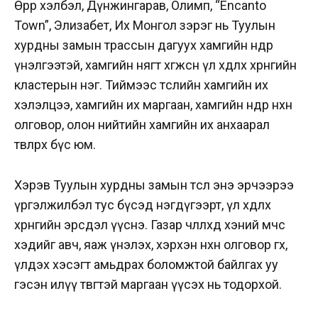
Өөрөөр хэлбэл, Дүнжингарав, Олимп, “Encanto
Town”, Элизабет, Их Монгол зэрэг нь Туулын
хурдны замын трассын дагуух хамгийн өндөр
үнэлгээтэй, хамгийн нягт хөгжсөн үл хөдлөх хөрөнгийн
кластерын нэг. Тиймээс төслийн хамгийн их
хэлэлцээ, хамгийн их маргаан, хамгийн өндөр нөхөн
олговор, олон нийтийн хамгийн их анхаарал
төвлөрөх бүс юм.
Хэрэв Туулын хурдны замын төсөл энэ эрчээрээ
үргэлжилбэл тус бүсэд нэгдүгээрт, үл хөдлөх
хөрөнгийн эрсдэл үүснэ. Газар чөлөөлөхөд хэний өмчөөс
хэдийг авч, яаж үнэлэх, хэрхэн нөхөн олговор өгөх,
үлдэх хэсэгт амьдрах боломжтой байлгах уу
гэсэн илүү төвөгтэй маргаан үүсэх нь тодорхой.