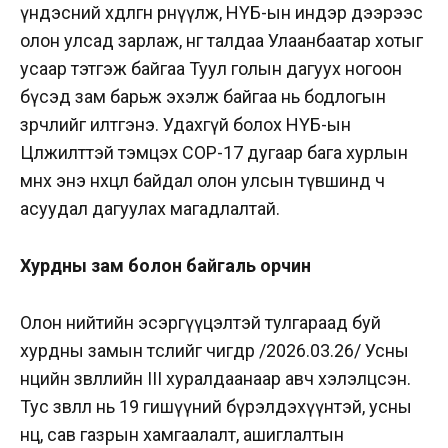
үндэсний хөдөлгөөн өрнүүлж, НҮБ-ын индэр дээрээс
олон улсад зарлаж, нөгөө талдаа Улаанбаатар хотыг
усаар тэтгэж байгаа Туул голын дагуух ногоон
бүсэд зам барьж эхэлж байгаа нь бодлогын
зөрчлийг илтгэнэ. Удахгүй болох НҮБ-ын
Цөлжилттэй тэмцэх COP-17 дугаар бага хурлын
өмнөх энэ нөхцөл байдал олон улсын түвшинд ч
асуудал дагуулах магадлалтай.
Хурдны зам болон байгаль орчин
Олон нийтийн эсэргүүцэлтэй тулгараад буй
хурдны замын төслийг өчигдөр /2026.03.26/ Усны
нөөцийн зөвлөлийн III хуралдаанаар авч хэлэлцсэн.
Тус зөвлөл нь 19 гишүүний бүрэлдэхүүнтэй, усны
нөөц, сав газрын хамгаалалт, ашиглалтын