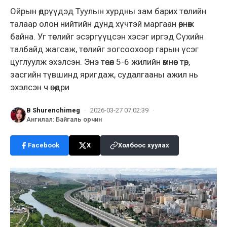
Ойрын өдрүүдэд Туулын хурдны зам барих төслийн
талаар олон нийтийн дунд хүчтэй маргаан өрнөж
байна. Уг төслийг эсэргүүцсэн хэсэг иргэд Сүхийн
талбайд жагсаж, төслийг зогсоохоор гарын үсэг
цуглуулж эхэлсэн. Энэ төсөл 5-6 жилийн өмнөөс төр,
засгийн түвшинд яригдаж, судалгааны ажил нь
эхэлсэн ч өнөөдри
B Shurenchimeg
·
2026-03-27 07:02:39
·
Ангилал
:
Байгаль орчин
Facebook
X
Холбоос хуулах