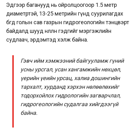
Эдгээр баганууд нь ойролцоогоор 1.5 метр
диаметртэй, 13-25 метрийн гүнд суурилагдах
бөгөөд голын сав газрын гидрогеологийн тэнцвэрт
байдалд шууд нөлөөлнө гэдгийг мэргэжлийн
судлаач, эрдэмтэд хэлж байна.
Гэвч ийм хэмжээний байгууламж гүний
усны урсгал, усан хангамжийн нөхцөл,
үерийн үеийн урсац, халиа дошингийн
тархалт, хурданд хэрхэн нөлөөлөхийг
тодорхойлох гидрологийн загварчлал,
гидрогеологийн судалгаа хийгдээгүй
байна.