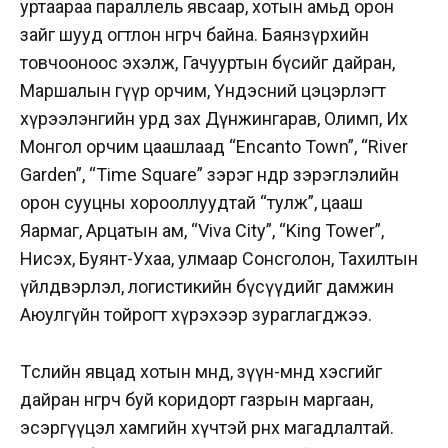
уртаараа параллель явсаар, хотын амьд орон
зайг шууд огтлон өнгөрч байна. Баянзүрхийн
товчооноос эхэлж, Гачууртын бүсийг дайран,
Маршалын гүүр орчим, Үндэсний цэцэрлэгт
хүрээлэнгийн урд зах Дүнжингарав, Олимп, Их
Монгол орчим цаашлаад “Encanto Town”, “River
Garden”, “Time Square” зэрэг өндөр зэрэглэлийн
орон сууцны хорооллуудтай “тулж”, цааш
Яармаг, Арцатын ам, “Viva City”, “King Tower”,
Нисэх, Буянт-Ухаа, улмаар Сонсголон, Тахилтын
үйлдвэрлэл, логистикийн бүсүүдийг дамжин
Аюулгүйн тойрогт хүрэхээр зураглагджээ.
Төслийн явцад хотын өмнөд, зүүн-өмнөд хэсгийг
дайран өнгөрч буй коридорт газрын маргаан,
эсэргүүцэл хамгийн хүчтэй өрнөх магадлалтай.