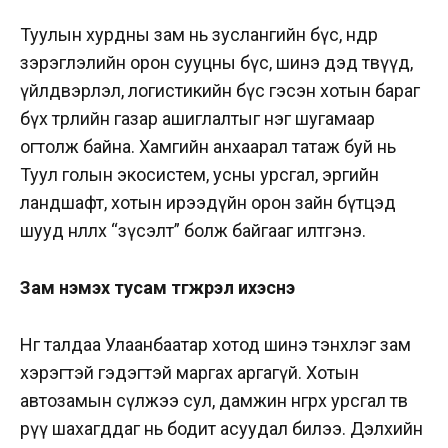
Туулын хурдны зам нь зуслангийн бүс, өндөр
зэрэглэлийн орон сууцны бүс, шинэ дэд төвүүд,
үйлдвэрлэл, логистикийн бүс гэсэн хотын бараг
бүх төрлийн газар ашиглалтыг нэг шугамаар
огтолж байна. Хамгийн анхаарал татаж буй нь
Туул голын экосистем, усны урсгал, эргийн
ландшафт, хотын ирээдүйн орон зайн бүтцэд
шууд нөлөөлөх “зүсэлт” болж байгааг илтгэнэ.
Зам нэмэх тусам түгжрэл ихэснэ
Нөгөө талдаа Улаанбаатар хотод шинэ тэнхлэг зам
хэрэгтэй гэдэгтэй маргах аргагүй. Хотын
автозамын сүлжээ сул, дамжин өнгөрөх урсгал төв
рүү шахагддаг нь бодит асуудал билээ. Дэлхийн