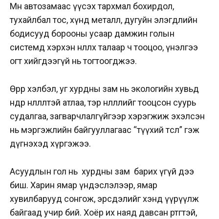
Мөн автозамаас үүсэх тархмал бохирдол,
тухайлбал тос, хүнд металл, дугуйн элэгдлийн
бодисууд борооны усаар дамжин голын
системд хэрхэн нөлөөлөх талаар ч тооцоо, үнэлгээ
огт хийгдээгүй нь тогтоогджээ.
Өөрөөр хэлбэл, уг хурдны зам нь экологийн хувьд
өндөр нөлөөлөлтэй атлаа, тэр нөлөөллийг тооцсон суурь
судалгаа, загварчлалгүйгээр хэрэгжиж эхэлсэн
нь мэргэжлийн байгууллагаас “түүхий төсөл” гэж
дүгнэхэд хүргэжээ.
Асуудлын гол нь хурдны зам барих үгүй дээ
биш. Харин ямар үндэслэлээр, ямар
хувилбарууд сонгож, эрсдэлийг хэнд үүрүүлж
байгаад учир бий. Хоёр их наяд давсан өртөгтэй,