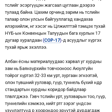
төслийг эсэргүүцэн жагсаал цуглаан дээрээ
тулаад байна. Цахим орчинд зарим нь төслийн
талаар олон улсын байгууллагад хандахаа
илэрхийлж, нөгөө хэсэг нь Цөлжилттэй тэмцэх тухай
НҮБ-ын Конвенцын Талуудын бага хурлын 17
дугаар хуралдаан
(
СОР-17
)
-д асуудлыг хүргэх
тухай ярьж эхэллээ.
Албан ёсны материалуудаас харвал уг хурдны
зам нь Баянзүрхийн товчооноос Аюулгүйн
тойрог хүртэл 32-33 км урт, зургаан эгнээтэй,
олон түвшний уулзвар, гүүр, туннель бүхий өндөр
стандартын хурдны коридор байдлаар
төлөвлөгджээ. Гэвч төслийн урт, уулзварын тоо, гүүр,
туннелийн хэмжээ, нийт өртөг зэрэг үндсэн
үзүүлэлтүүд өөр хоорондоо зөрүүтэй дурдагдаж