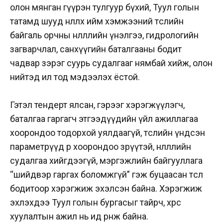
олон мянган гүүрэн тулгуур бүхий, Туул голын
татамд шууд нөлөөлөх ийм хэмжээний төслийн
байгаль орчны нөлөөллийн үнэлгээ, гидрологийн
загварчлал, санхүүгийн баталгааны бодит
чадвар зэрэг суурь судалгааг нямбай хийж, олон
нийтэд ил тод мэдээлэх ёстой.
Гэтэл тендерт ялсан, гэрээг хэрэгжүүлэгч,
баталгаа гаргагч этгээдүүдийн үйл ажиллагаа
хоорондоо тодорхой уялдаагүй, төслийн үндсэн
параметрүүд өөр хоорондоо зөрүүтэй, нөлөөллийн
судалгаа хийгдээгүй, мэргэжлийн байгууллага
“шийдвэр гаргах боломжгүй” гэж буцаасан төсөл
бодитоор хэрэгжиж эхэлсэн байна. Хэрэгжиж
эхлэхдээ Туул голын бургасыг тайрч, хөрс
хуулалтын ажил нь ид өрнөж байна.