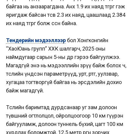
байгаа нь анзаарагдана. Анх 1.9 их наяд төгрөг гэж
яригдаж байсан төсөв 2.3 их наяд, цаашлаад 2.384
их наяд төгрөг болж өссөн байна.
Тендерийн мэдээллээр
бол Хонгконгийн
“ХаоЮань групп” ХХК шалгарч, 2025 оны
наймдугаар сарын 5-ны өдөр гэрээ байгуулжээ.
Магадгүй энэ нь мэдээллийн зөрүү байж болох ч,
төслийн үндсэн параметрүүд, урт, өртөг, уулзвар,
хугацаа тогтворгүй байгаа нь эрсдэлийн дохио
байж магадгүй.
Төслийн баримтад дурдсанаар уг зам долоон
түвшний огтлолцол, ойролцоогоор 10 км гүүрэн
байгууламж, долоон туннель бүхий, цагт 100 км
хурдлах боломжтой, 12.5 метр өргөн зорчих