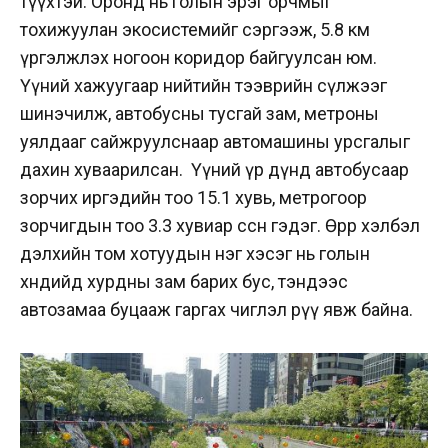
түүхтэй.
Оронд нь голын эрэг орчмыг
тохижуулан экосистемийг сэргээж, 5.8 км
үргэлжлэх ногоон коридор байгуулсан юм.
Үүний хажуугаар нийтийн тээврийн сүлжээг
шинэчилж, автобусны тусгай зам, метроны
уялдааг сайжруулснаар автомашины урсгалыг
дахин хуваарилсан. Үүний үр дүнд автобусаар
зорчих иргэдийн тоо 15.1 хувь, метрогоор
зорчигдын тоо 3.3 хувиар өссөн гэдэг. Өөрөөр хэлбэл
дэлхийн том хотуудын нэг хэсэг нь голын
хөндийдөө хурдны зам барих бус, тэндээс
автозамаа буцааж гаргах чиглэл рүү явж байна.