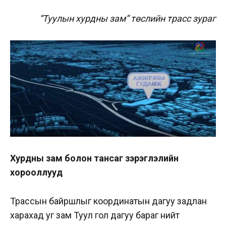
“Туулын хурдны зам” төслийн трасс зураг
Хурдны зам болон тансаг зэрэглэлийн
хорооллууд
Трассын байршлыг координатын дагуу задлан
харахад уг зам Туул гол дагуу бараг нийт