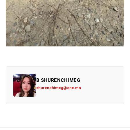
B SHURENCHIMEG
shurenchimeg@one.mn