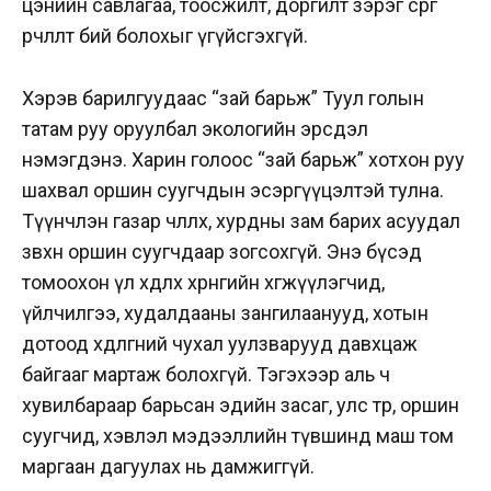
цэнийн савлагаа, тоосжилт, доргилт зэрэг сөрөг
өөрчлөлт бий болохыг үгүйсгэхгүй.
Хэрэв барилгуудаас “зай барьж” Туул голын
татам руу оруулбал экологийн эрсдэл
нэмэгдэнэ. Харин голоос “зай барьж” хотхон руу
шахвал оршин суугчдын эсэргүүцэлтэй тулна.
Түүнчлэн газар чөлөөлөх, хурдны зам барих асуудал
зөвхөн оршин суугчдаар зогсохгүй. Энэ бүсэд
томоохон үл хөдлөх хөрөнгийн хөгжүүлэгчид,
үйлчилгээ, худалдааны зангилаанууд, хотын
дотоод хөдөлгөөний чухал уулзварууд давхцаж
байгааг мартаж болохгүй. Тэгэхээр аль ч
хувилбараар барьсан эдийн засаг, улс төр, оршин
суугчид, хэвлэл мэдээллийн түвшинд маш том
маргаан дагуулах нь дамжиггүй.