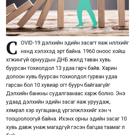
C
OVID-19 дэлхийн эдийн засагт яаж нөлөөлөхийг
өнөөхөндөө хэлэхэд эрт байна. 1960 оноос хойш
хөгжингүй орнуудын ДНБ жилд таван хувь
буурсан тохиолдол 13 удаа гарч байв. Харин
долоон хувь буурсан тохиолдол гурван удаа
гарсан бол 10 хувиар огт буурч байгаагүйг
Дэлхийн банкны судалгаанаас харж болно. Энэ
удаад дэлхийн эдийн засаг яаж уруудаж,
хямрал хэр хугацаанд үргэлжлэхийг хэн ч
тооцоолоогүй байна. Ихэнх орны эдийн засаг 10
хувь давж унаж магадгүй гэсэн багцаа таамаг л