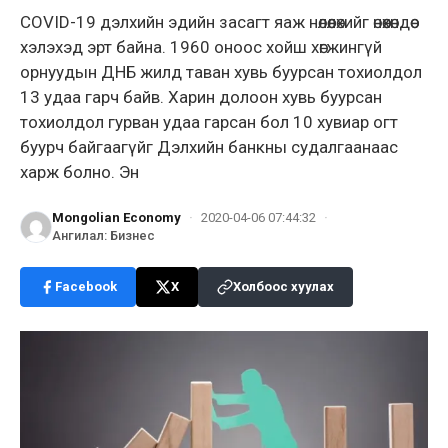
COVID-19 дэлхийн эдийн засагт яаж нөлөөлөхийг өнөөхөндөө
хэлэхэд эрт байна. 1960 оноос хойш хөгжингүй
орнуудын ДНБ жилд таван хувь буурсан тохиолдол
13 удаа гарч байв. Харин долоон хувь буурсан
тохиолдол гурван удаа гарсан бол 10 хувиар огт
буурч байгаагүйг Дэлхийн банкны судалгаанаас
харж болно. Эн
Mongolian Economy
·
2020-04-06 07:44:32
·
Ангилал
:
Бизнес
Facebook
X
Холбоос хуулах