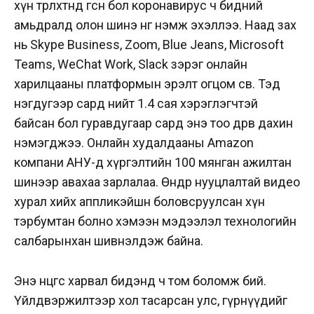
хүн төрөлхтөнд өгсөн бол коронавирус ч бидний
амьдралд олон шинэ өнгө нэмж эхэллээ. Наад зах
нь Skype Business, Zoom, Blue Jeans, Microsoft
Teams, WeChat Work, Slack зэрэг онлайн
харилцааны платформын эрэлт огцом өсөв. Тэд
нэгдугээр сард нийт 1.4 сая хэрэглэгчтэй
байсан бол гуравдугаар сард энэ тоо дөрөв дахин
нэмэгджээ. Онлайн худалдааны Amazon
компани АНУ-д хүргэлтийн 100 мянган ажилтан
шинээр авахаа зарлалаа. Өндөр нууцлалтай видео
хурал хийх аппликэйшн боловсруулсан хүн
тэрбумтан болно хэмээн мэдээлэл технологийн
салбарынхан шивнэлдэж байна.
Энэ өнцгөөс харвал бидэнд ч том боломж бий.
Үйлдвэржилтээр хол тасарсан улс, гүрнүүдийг