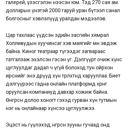
галерей, үзэсгэлэн нээсэн юм. Тэд 270 сая ам.
долларын үнэтэй 2000 гаруй уран бүтээл санал
болгосныг хэвлэлүүд уралдан мэдээлэв.
Цар тахлаас үүдсэн эдийн засгийн хямрал
Холливудын хуучинсаг хэв маягийг мөн эвдэж
байна. Киног театраар түгээдэг загвараас
татгалзаж эхэлсэн гэсэн үг. Дэлгүүрт очиж хүнс
цуглуулдаг дадал ч үгүй болоход тун ойрхон
ирснийг энэ өдрүүд хүн төрөлхтөнд харууллаа. Биет
дэлгүүрээс гадна онлайн платформд хөрөнгө
оруулсан компаниуд давхар хожиж байна.
Өнгөрсөн долоо хоногт гэхэд гурван хүн тутмын
нэг нь онлайнаар хүнсээ цуглуулжээ.
Эцэст нь өгүүлэхэд, өнгөрсөн зууны гучаад онд