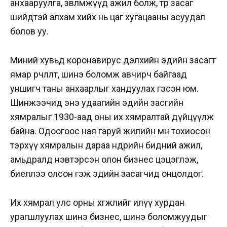
анхааруулга, зөвлөмжүүд ажил болж, төр засаг
шийдтэй алхам хийх нь цаг хугацааны асуудал
болов уу.
Миний хувьд коронавирус дэлхийн эдийн засагт
ямар өөрчлөлт, шинэ боломж авчирч байгаад
уншигч таны анхаарлыг хандуулах гэсэн юм.
Шинжээчид энэ удаагийн эдийн засгийн
хямралыг 1930-аад оны их хямралтай дүйцүүлж
байна. Одоогоос ная гаруй жилийн өмнө тохиосон
тэрхүү хямралын дараа өнөөдрийн бидний ажил,
амьдралд нэвтэрсэн олон бизнес цэцэглэж,
биеллээ олсон гэж эдийн засагчид онцолдог.
Их хямрал улс орны хөгжлийг илүү хурдан
урагшлуулах шинэ бизнес, шинэ боломжуудыг