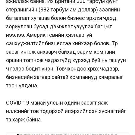
ажиллаж байна. Их Британи 330 тэрбум фунт
стерлингийн (382 тэрбум ам.доллар) зээлийн
баталгаат хугацаа болон бизнес эрхлэгчдэд
зориулсан бусад дэмжлэг үзүүлэх багцыг
нээлээ. Америк төсвийн хязгааргүй
санхүүжилтийг бизнестээ хийхээр болов. Төр
засаг ингэж анхаарч байхад зарим компани
оршин тогтнож чадахгүйд хүрээд буй нь гашуун
ч гэлээ бодит үнэн. Товчхондоо хөрвөх чадвар,
бизнесийн загвар сайтай компаниуд хямралыг
тэсч үлдэнэ.
COVID-19 манай улсын эдийн засагт яаж
нөлөөлснийг тов тодорхой илэрхийлсэн хүснэгтийг
та харж байна.