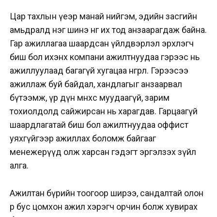
Цар тахлын үеэр манай нийгэм, эдийн засгийн
амьдралд нэг шинэ өнгө их тод анзаарагдаж байна.
Гар ажиллагаа шаардсан үйлдвэрлэл эрхлэгч
биш бол ихэнх компани ажилтнуудаа гэрээс нь
ажиллуулаад багагүй хугацаа өнгөрлөө. Гэрээсээ
ажиллаж буй байдал, хандлагыг анзаарвал
бүтээмж, үр дүн өмнөхөөсөө муудаагүй, зарим
тохиолдолд сайжирсан нь харагдав. Гарцаагүй
шаардлагатай биш бол ажилтнуудаа оффист
уяхгүйгээр ажиллах боломж байгааг
менежерүүд олж харсан гэдэгт эргэлзэх зүйл
алга.
Ажилтан бүрийн тоогоор ширээ, сандалтай олон
өрөө бус цомхон ажил хэрэгч орчин болж хувирах