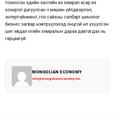
тохиосон эдийн засгийн их хямрал асар их
хохирол дагуулсан ч машин үйлдвэрлэл,
энтертэйнмент, гоо сайхны салбарт шинэлэг
бизнес загвар нэвтрүүлэхэд онцгой нөлөө үзүүлсэн
шиг явдал өнөөгийн хямралын дараа давтагдах нь
гарцаагүй.
MONGOLIAN ECONOMY
info@mongolianeconomy.mn