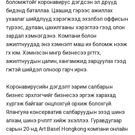
боломжтойг коронавирус дэгдсэн эл өдрүүд
бидэнд баталлаа. Цаашид гэрээс ажиллах
ухаалаг шийдлүүд хэрэгжээд эхэлбэл оффисын
түрээс, дулаан, цахилгааны хэрэглээ гээд олон
зардал хэмнэгдэнэ. Компани болон
ажилтнуудад энэ хэмнэлт маш их боломж нээж
өгөх юм. Хэмнэсэн мөнгөөрөө бизнесээ өргөтгөх,
ажилтнуудын цалин, хангамжид зарцуулах гээд
өгөөжтэй шийдэл олноор гарч ирнэ.
Коронавирусийн дэгдэлт зарим салбарын
бизнес эрхлэгчийг бизнесээ эргэж харахад
хүргэж байгааг онцлохгүй орхиж болохгүй.
Ялангуяа консерватив салбаруудын эзэд шинэ
алхам, шинэ өөрчлөлт хийж эхэллээ. Гуравдугаар
сарын 20-нд Art Basel Hongkong компани онлайн