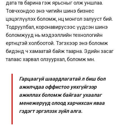
дата төв барина гэж ярьсныг олж уншлаа.
Товчхондоо энэ чигийн шинэ бизнес
цэцэглүүлэх боломж, нөөц монгол залууст бий.
Тодруулбал, коронавирусээс үүдсэн шинэ
боломжууд нь мэдээллийн технологийн
ертөнцтэй холбоотой. Тэгэхээр энэ боломж
бидэнд ч хамаатай байж таарна. Эдийн засаг
талаас харвал олзуурхал, боломж мөн.
Гарцаагүй шаардлагатай л биш бол
ажилчдаа оффистоо уях­гүйгээр
ажиллах боломж байгааг ухаалаг
менежерүүд олоод харчихсан яваа
гэдэгт эргэлзэх зүйл алга.