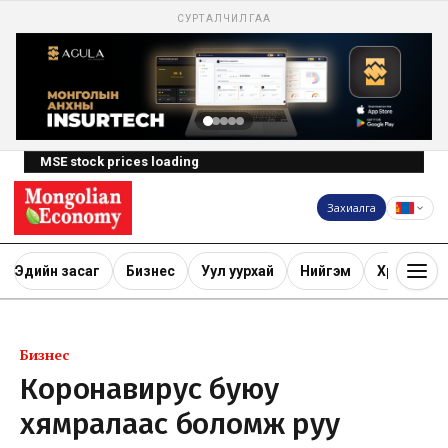
СУРТАЛЧИЛГАА
MSE stock prices loading
Захиалга
Эдийн засаг
Бизнес
Уул уурхай
Нийгэм
Хөрөнгө ору
Бизнес
Коронавирус буюу
хямралаас боломж руу