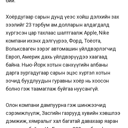
бий.
Хоёрдугаар сарын дунд үеэс хойш дэлхийн зах
зээлийг 23 тэрбум ам.долларын алдагдалд
хүргэсэн цар тахлаас шалтгаалж Apple, Nike
компани ихэнх дэлгүүрээ, Форд, Тоёота,
Вольксваген зэрэг автомашин үйлдвэрлэгчид
Европ, Америк дахь үйлдвэрүүдээ хаагаад
байна. Нью-Йорк хотын санхүүгийн албаны
дарга зургадугаар сарын эцэс хүртэл хотын
зочид буудлуудын гуравны хоёр нь хоосон
болно гэж таамаглаж буйгаа нуусангүй.
Олон компани дампуурна гэж шинжээчид
сэрэмжлүүлж, Засгийн газрууд хувийн хэвшлээ
дэмжиж, хямралыг хал багатай давахаар яаран