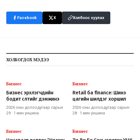
Facebook
X
Холбоос хуулах
ХОЛБОГДОХ МЭДЭЭ
Бизнес
Бизнес
Бизнес эрхлэгчдийн
Retail ба finance: Шинэ
бодит өсөлтийг дэмжинэ
цагийн шилдэг хоршил
2026 оны долоодугаар сарын
2026 оны долоодугаар сарын
29
·
1 мин
уншина
28
·
1 мин
уншина
Бизнес
Бизнес