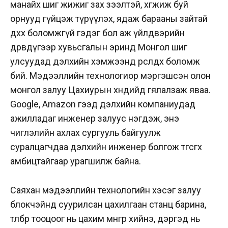
манайх шиг жижиг зах зээлтэй, хөгжиж буй
орнууд гүйцэж түрүүлэх, ядаж барааны зайтай
дөхөх боломжгүй гэдэг бол аж үйлдвэрийн
дөрөвдүгээр хувьсгалын эринд Монгол шиг
улсуудад дэлхийн хэмжээнд өрсөлдөх боломж
бий. Мэдээллийн технологиор мэргэшсэн олон
монгол залуу Цахиурын хөндийд гялалзаж яваа.
Google, Amazon гээд дэлхийн компаниудад
ажилладаг инженер залуус нэгдэж, энэ
чиглэлийн ахлах сургууль байгуулж
суралцагчдаа дэлхийн инженер болгож төгсгөх
амбицтайгаар урагшилж байна.
Саяхан мэдээллийн технологийн хэсэг залуу
блокчэйнд суурилсан цахилгаан станц барина,
төлбөр тооцоог нь цахим мөнгөөр хийнэ, дэргэд нь