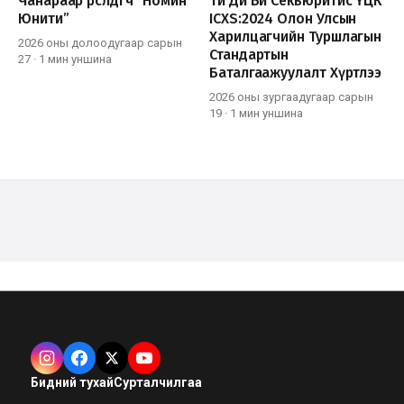
Чанараар өрсөлдөгч “Номин
Ти Ди Би Секьюритис ҮЦК
Юнити”
ICXS:2024 Олон Улсын
Харилцагчийн Туршлагын
2026 оны долоодугаар сарын
Стандартын
27
·
1 мин
уншина
Баталгаажуулалт Хүртлээ
2026 оны зургаадугаар сарын
19
·
1 мин
уншина
Бидний тухай
Сурталчилгаа