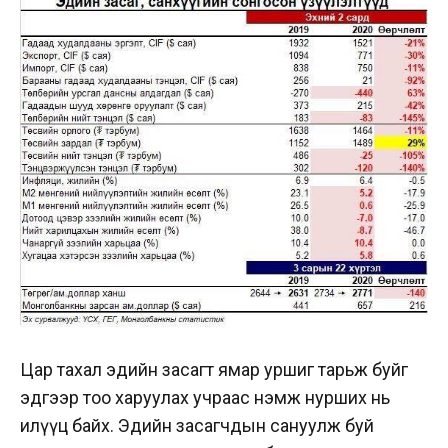
Цар тахал эдийн засагт ямар уршиг тарьж буйг
эдгээр тоо харуулах учраас нэмж нурших нь
илүүц байх. Эдийн засагчдын сануулж буй