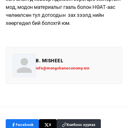
мод, модон материалыг гааль болон НӨАТ-аас
чөлөөлсөн тул дотоодын зах зээлд үнийн
хөөргөдөл бий болохгүй юм.
B. MISHEEL
info@mongolianeconomy.mn
Facebook
X
Холбоос хуулах