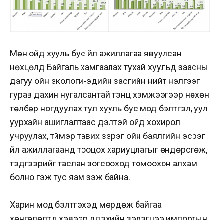
Мөн ойд хууль бус үйл ажиллагаа явуулсан
нөхцөлд Байгаль хамгаалах тухай хуульд заасны
дагуу ойн экологи-эдийн засгийн нийт үнэлгээг
гурав дахин нугалсантай тэнцүү хэмжээгээр нөхөн
төлбөр ногдуулах тул хууль бус мод бэлтгэл, уул
уурхайн ашиглалтаас үүдэлтэй ойд хохирол
учруулах, түймэр тавих зэрэг ойн баялгийн эсрэг
үйл ажиллагаанд тооцох хариуцлагыг өндөрсгөж,
тэдгээрийг таслан зогсооход томоохон алхам
болно гэж тус яам үзэж байна.
Харин мод бэлтгэхэд мөрдөж байгаа
хөнгөлөлтүүд хэвээр үлдэхийн зэрэгцээ импортын