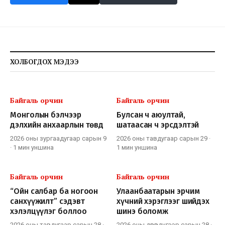
ХОЛБОГДОХ МЭДЭЭ
Байгаль орчин
Байгаль орчин
Монголын бэлчээр
Булсан ч аюултай,
дэлхийн анхаарлын төвд
шатаасан ч эрсдэлтэй
2026 оны зургаадугаар сарын 9
2026 оны тавдугаар сарын 29
·
·
1 мин
уншина
1 мин
уншина
Байгаль орчин
Байгаль орчин
“Ойн салбар ба ногоон
Улаанбаатарын эрчим
санхүүжилт” сэдэвт
хүчний хэрэглээг шийдэх
хэлэлцүүлэг боллоо
шинэ боломж
2026 оны тавдугаар сарын 28
·
2026 оны дөрөвдүгээр сарын 28
·