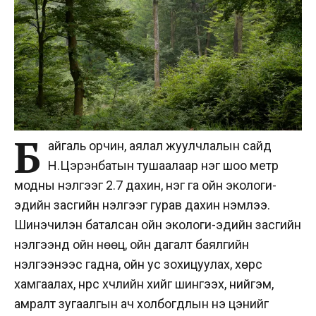
Б
айгаль орчин, аялал жуулчлалын сайд
Н.Цэрэнбатын тушаалаар нэг шоо метр
модны үнэлгээг 2.7 дахин, нэг га ойн экологи-
эдийн засгийн үнэлгээг гурав дахин нэмлээ.
Шинэчилэн баталсан ойн экологи-эдийн засгийн
үнэлгээнд ойн нөөц, ойн дагалт баялгийн
үнэлгээнээс гадна, ойн ус зохицуулах, хөрс
хамгаалах, нүүрс хүчлийн хийг шингээх, нийгэм,
амралт зугаалгын ач холбогдлын үнэ цэнийг