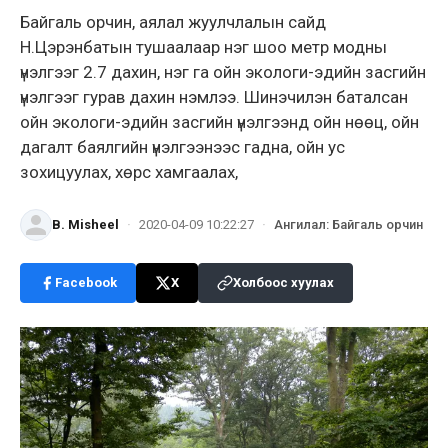
Байгаль орчин, аялал жуулчлалын сайд
Н.Цэрэнбатын тушаалаар нэг шоо метр модны
үнэлгээг 2.7 дахин, нэг га ойн экологи-эдийн засгийн
үнэлгээг гурав дахин нэмлээ. Шинэчилэн баталсан
ойн экологи-эдийн засгийн үнэлгээнд ойн нөөц, ойн
дагалт баялгийн үнэлгээнээс гадна, ойн ус
зохицуулах, хөрс хамгаалах,
B. Misheel
·
2020-04-09 10:22:27
·
Ангилал
:
Байгаль орчин
Facebook
X
Холбоос хуулах