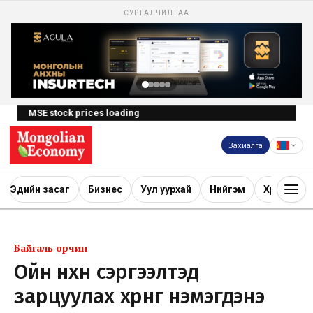
СУРТАЛЧИЛГАА
MSE stock prices loading
Захиалга
Эдийн засаг
Бизнес
Уул уурхай
Нийгэм
Хөрөнгө ору
Байгаль орчин
Ойн нөхөн сэргээлтэд
зарцуулах хөрөнгө нэмэгдэнэ