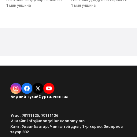
1 мин
уншина
1 мин
уншина
Бидний тухай
Сурталчилгаа
Утас
:
70111125, 70111126
И-мэйл
:
info@mongolianeconomy.mn
Хаяг
:
Улаанбаатар, Чингэлтэй дүүрэг, 1-р хороо, Экспресс
тауэр 802