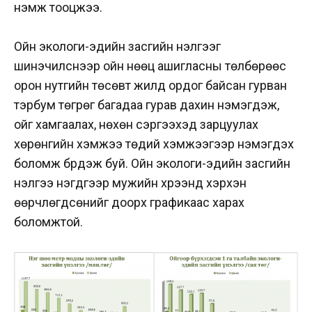
нэмж тооцжээ.
Ойн экологи-эдийн засгийн үнэлгээг
шинэчилснээр ойн нөөц ашигласны төлбөрөөс
орон нутгийн төсөвт жилд ордог байсан гурван
тэрбум төгрөг багадаа гурав дахин нэмэгдэж,
ойг хамгаалах, нөхөн сэргээхэд зарцуулах
хөрөнгийн хэмжээ төдий хэмжээгээр нэмэгдэх
боломж бүрдэж буй. Ойн
экологи-эдийн засгийн
үнэлгээ нэгдүгээр мужийн хүрээнд хэрхэн
өөрчлөгдсөнийг доорх графикаас харах
боломжтой.